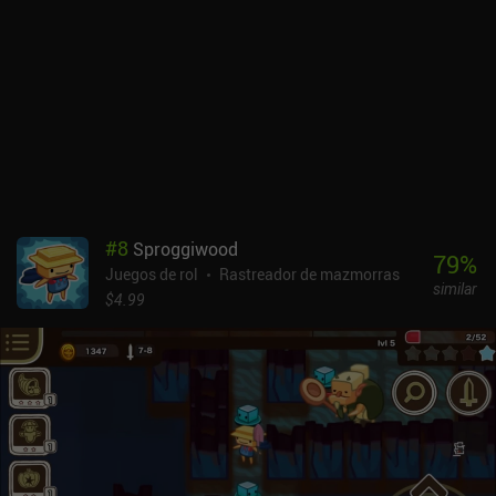
condiciones del equipo e incluso cosas inusuales como la
cantidad de luz circundante y las heridas recientes. Limitarse a
golpear a los oponentes con todo lo que tenemos puede funcionar
en niveles inferiores, pero cuando nos enfrentamos a fuerzas
superiores, estudiar cuidadosamente sus puntos débiles y elegir
las habilidades y la estrategia adecuadas es la única forma de
salir victoriosos.Aunque los gráficos puedan parecer primitivos,
hay un serio sistema detrás de ellos. Cada personaje se construye
a partir de partes individuales del cuerpo, rasgos faciales y piezas
de equipo, todo lo cual puede personalizarse en gran medida para
#
8
Sproggiwood
hacer que cada personaje y cada enemigo sean totalmente
79
%
Juegos de rol
Rastreador de mazmorras
únicos.Por desgracia, estas numerosas opciones de
similar
personalización hacen que el juego consuma mucha memoria y
$4.99
CPU. El juego funciona con lentitud, se retrasa mucho y puede
bloquearse incluso en los mejores dispositivos. Infinite Dungeon
Crawler es gratuito durante el acceso anticipado, pero el
desarrollador planea implementar iAPs para desbloquear cada
nuevo mundo una vez que el juego esté terminado. A pesar de los
problemas técnicos del juego, disfruto jugándolo con regularidad
por su interesante sistema de combate y su gran rejugabilidad.