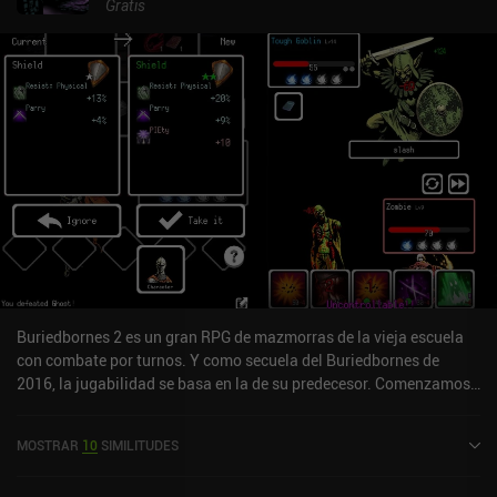
Gratis
Buriedbornes 2 es un gran RPG de mazmorras de la vieja escuela
con combate por turnos. Y como secuela del Buriedbornes de
2016, la jugabilidad se basa en la de su predecesor. Comenzamos
eligiendo nuestra raza, trabajo y origen. Y como novedad en
Buriedbornes 2, también podemos seleccionar partes del cuerpo si
MOSTRAR
10
SIMILITUDES
las hemos unido a nuestra raza/trabajo en partidas anteriores.
Nuestra raza y origen determinan nuestras estadísticas iniciales,