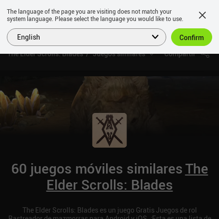
The language of the page you are visiting does not match your
system language. Please select the language you would like to use.
English
Confirm
The Elder Scrolls: Blades
Juegos similares
Compartir
60 juegos móviles similares
The
Elder Scrolls: Blades
The Elder Scrolls: Blades es un juego Gratis Juegos de rol
Rastreador de mazmorras para Android y iOS. ¡Esta es una lista de