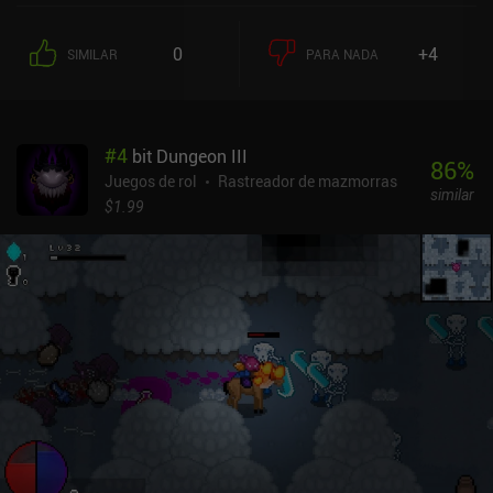
0
+4
SIMILAR
PARA NADA
#
4
bit Dungeon III
86
%
Juegos de rol
Rastreador de mazmorras
similar
$1.99