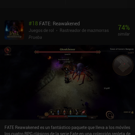
#
18
FATE: Reawakened
74
%
Juegos de rol
Rastreador de mazmorras
similar
Prueba
FATE Reawakened es un fantástico paquete que lleva a los móviles
los cuatro RPG clásicos de la serie Fate en una colección repleta de