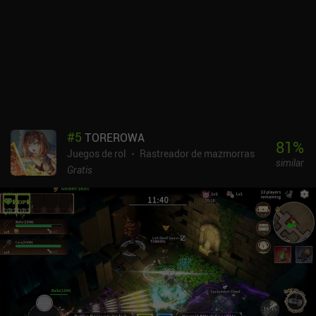
multijugador no estaba disponible mientras jugué, pero se han
introducido mejoras en las últimas actualizaciones.bit Dungeon III
es un juego premium de 1,99 $ sin anuncios ni iAP. Es un juego
más completo que el primero de la serie, pero por desgracia no es
tan divertido y adolece de la misma interfaz diminuta que sus
predecesores. Aunque no es una recomendación clara, los fans de
los RPG de acción y los roguelikes podrían disfrutar de su
desafiante jugabilidad y sus difíciles combates contra jefes
finales.
#
5
TOREROWA
81
%
Juegos de rol
Rastreador de mazmorras
similar
Gratis