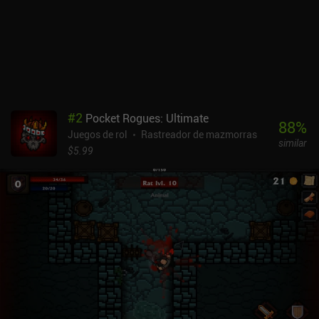
significa que la interfaz está llena de iconos difíciles de entender a
menos que mantengamos pulsado para ver la información sobre
herramientas. Pero el mayor inconveniente son los controles. El
apuntado automático a menudo no apunta al enemigo más
cercano, lo que es perjudicial cuando no hay forma de cambiar
manualmente de objetivo. Las habilidades tampoco apuntan al
enemigo más cercano, aunque los ataques normales sí lo hacen, lo
que convierte a los arqueros en un lío a la hora de jugar. Tormentis
#
2
Pocket Rogues: Ultimate
se monetiza mediante anuncios ocasionales después de las
88
%
Juegos de rol
Rastreador de mazmorras
mazmorras, y un iAP de 19,99 $ para eliminar los anuncios para
similar
siempre o un iAP de 1,99 $ para eliminarlos durante 28 días. Por
$5.99
suerte, no hay que pagar para ganar. A pesar de los malos
controles y la jugabilidad relativamente lenta, creo que Tormentis
tiene un gran potencial, siempre y cuando el desarrollador
independiente siga actualizándolo y corrigiendo errores.