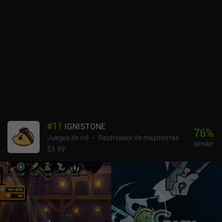
#
11
IGNISTONE
76
%
Juegos de rol
Rastreador de mazmorras
similar
$3.99