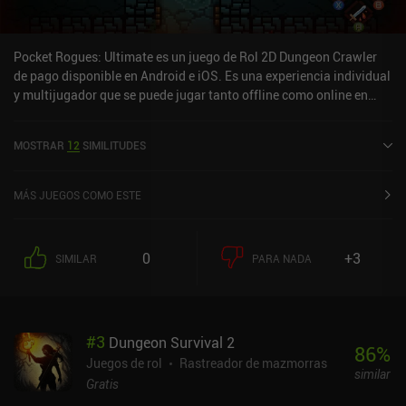
Pocket Rogues: Ultimate es un juego de Rol 2D Dungeon Crawler
de pago disponible en Android e iOS. Es una experiencia individual
y multijugador que se puede jugar tanto offline como online en
modo horizontal. Ha recibido 5 valoraciones de los usuarios de la
comunidad MiniReview. Pocket Rogues: Ultimate se lanzó en
MOSTRAR
12
SIMILITUDES
octubre de 2017 y tiene una valoración actual de 4,6 sobre 5,0 en
Google Play y de 4,7 sobre 5,0 en la App Store de iOS.
MÁS JUEGOS COMO ESTE
0
+3
SIMILAR
PARA NADA
#
3
Dungeon Survival 2
86
%
Juegos de rol
Rastreador de mazmorras
similar
Gratis