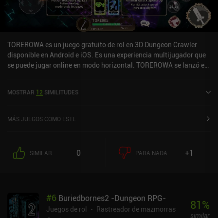
TOREROWA es un juego gratuito de rol en 3D Dungeon Crawler
disponible en Android e iOS. Es una experiencia multijugador que
se puede jugar online en modo horizontal. TOREROWA se lanzó en
septiembre de 2025 y tiene una valoración actual de 2,8 sobre 5,0
en Google Play y de 3,2 sobre 5,0 en la App Store de iOS.
MOSTRAR
12
SIMILITUDES
MÁS JUEGOS COMO ESTE
0
+1
SIMILAR
PARA NADA
#
6
Buriedbornes2 -Dungeon RPG-
81
%
Juegos de rol
Rastreador de mazmorras
similar