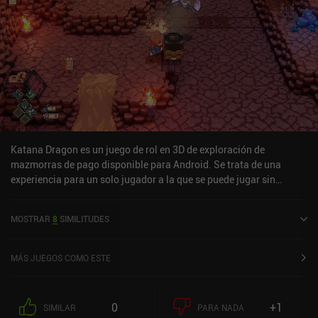
Katana Dragon es un juego de rol en 3D de exploración de
mazmorras de pago disponible para Android. Se trata de una
experiencia para un solo jugador a la que se puede jugar sin
conexión en modo horizontal. Katana Dragon salió a la venta en
septiembre de 2025 y tiene actualmente una valoración de 2,7
MOSTRAR
8
SIMILITUDES
sobre 5,0 en Google Play.
MÁS JUEGOS COMO ESTE
0
+1
SIMILAR
PARA NADA