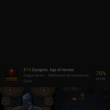
por el equipo que equipemos. El lado positivo es que esto añade
una rejugabilidad casi infinita.El sistema de combate por turnos
nos permite luchar directamente en el mundo abierto con la ayuda
de nuestras mascotas y compañeros, de los que podemos tener
varios equipados. Me gustó mucho lo rápido que se combatía,
sobre todo cuando tenía más de 3 mascotas equipadas que me
ayudaban a atacar.Los adorables gráficos en 2D son decentes y
los controles funcionan bien, tanto con el D-pad como con la
opción de tocar para moverse. Elona Mobile se monetiza
vendiendo una moneda premium que se puede gastar en comprar
nuevos cosméticos, mascotas y permitirnos progresar más rápido.
Sin embargo, estos iAPs no son estrictamente necesarios para
disfrutar del juego.Para algunos, el juego puede ser demasiado
#
14
Dungeon: Age of Heroes
complejo, pero si has estado buscando un RPG de aventuras
76
%
Juegos de rol
Rastreador de mazmorras
divertido en el que sumergirte cientos de horas, Elona Mobile es
similar
perfecto, ya que no hay ningún sistema de energía o similar que
Gratis
limite el tiempo que puedes jugar.