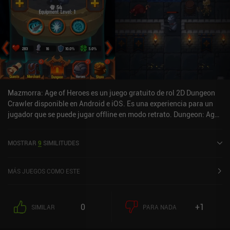
Mazmorra: Age of Heroes es un juego gratuito de rol 2D Dungeon
Crawler disponible en Android e iOS. Es una experiencia para un
jugador que se puede jugar offline en modo retrato. Dungeon: Age
of Heroes se lanzó en mayo de 2020 y tiene una valoración actual
de 4,3 sobre 5,0 en Google Play y de 4,5 sobre 5,0 en la App Store
MOSTRAR
9
SIMILITUDES
de iOS.
MÁS JUEGOS COMO ESTE
0
+1
SIMILAR
PARA NADA