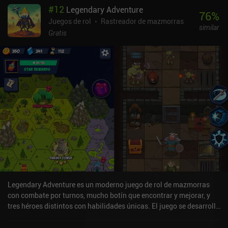
#
12
Legendary Adventure
pero si conseguimos hacerla en el momento justo, mitigamos por
76
%
completo todo el daño e incluso aturdimos al rival. Al protegernos,
Juegos de rol
Rastreador de mazmorras
similar
también cargamos gradualmente nuestro medidor especial para
Gratis
poder ejecutar de vez en cuando un ataque devastador. Este
sistema aparentemente sencillo funciona sorprendentemente bien,
permitiendo batallas rápidas y entretenidas. Y como
diversificamos enormemente nuestras habilidades mediante el uso
inteligente de varios consumibles y el equipamiento de diferentes
espadas, escudos y amuletos, hay muchas opciones estratégicas
interesantes. También me ha gustado el vibrante y colorido mundo
que podemos explorar entre batalla y batalla. Aquí podemos
conocer a personajes interesantes, mejorar nuestras tiendas, jugar
a minijuegos, desbloquear objetos cosméticos e incluso buscar
secretos ocultos en lugares inesperados. El desarrollador ha hecho
un trabajo increíble para que su juego sea una experiencia
deliciosa y memorable. IGNISTONE es un juego premium de 3,99 $
sin anuncios ni iAP. Es perfecto para sesiones de juego cortas, por
Legendary Adventure es un moderno juego de rol de mazmorras
lo que es un gran juego para cualquier fan de los RPG casuales.
con combate por turnos, mucho botín que encontrar y mejorar, y
tres héroes distintos con habilidades únicas. El juego se desarrolla
entrando en mazmorras generadas aleatoriamente a partir de un
mapa hexagonal que vamos desvelando poco a poco a medida que