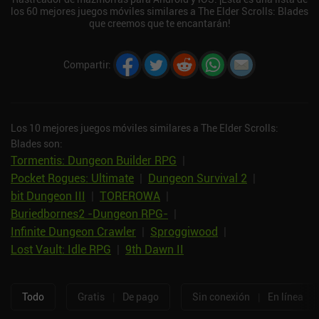
los 60 mejores juegos móviles similares a The Elder Scrolls: Blades
que creemos que te encantarán!
Compartir
:
Los 10 mejores juegos móviles similares a The Elder Scrolls:
Blades son:
Tormentis: Dungeon Builder RPG
|
Pocket Rogues: Ultimate
|
Dungeon Survival 2
|
bit Dungeon III
|
TOREROWA
|
Buriedbornes2 -Dungeon RPG-
|
Infinite Dungeon Crawler
|
Sproggiwood
|
Lost Vault: Idle RPG
|
9th Dawn II
Todo
Gratis
|
De pago
Sin conexión
|
En línea