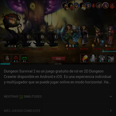
Dungeon Survival 2 es un juego gratuito de rol en 2D Dungeon
Crawler disponible en Android e iOS. Es una experiencia individual
y multijugador que se puede jugar online en modo horizontal. Ha
recibido 1 valoración de usuario de la comunidad MiniReview.
Dungeon Survival 2 se lanzó en junio de 2021 y tiene una
MOSTRAR
12
SIMILITUDES
valoración actual de 4,3 sobre 5,0 en Google Play y de 3,9 sobre 5,0
en la App Store de iOS.
MÁS JUEGOS COMO ESTE