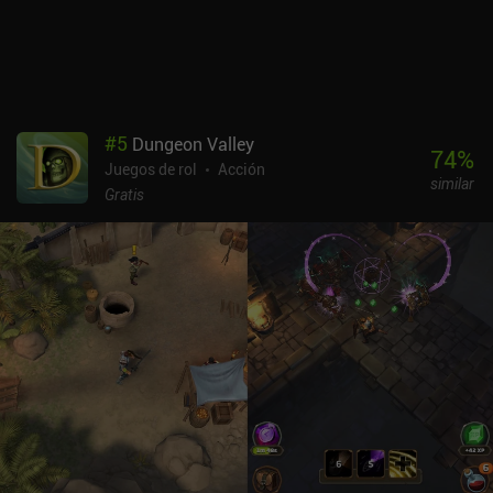
buque más grande y mejor, todo ello para seguir siendo
competitivos ante los retos cada vez mayores. La campaña
principal nos lleva a través de una larga y azarosa historia de un
miembro de una secta desertor que lucha contra sus antiguos
hermanos y su arma definitiva: un Kraken gigante. Pero también
hay un modo free-roam con muchas horas de juego de alta
#
5
Dungeon Valley
calidad. Abandon Ship se puede probar gratis, y con 9,99 $ se
74
%
Juegos de rol
Acción
desbloquea el juego completo y todos los DLC. Dominar las
similar
numerosas mecánicas de Abandon Ship lleva mucho tiempo, y eso
Gratis
es precisamente lo que lo hace perfecto para los fans de los
roguelikes de estrategia complejos.