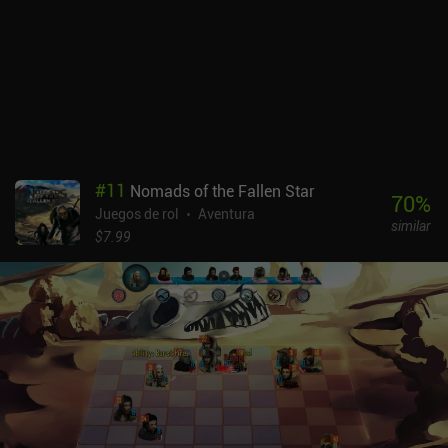
los mismos enemigos y leer los mismos diálogos una y otra vez si
la derrota anterior hubiera sido completamente culpa mía y
supiera cómo evitarla desde el principio. Pero no es el caso. La
mayoría de las muertes parecen tontas e injustas, y la única forma
de superar el juego con éxito es memorizando todos sus aspectos
y averiguando "esa única estrategia". Por desgracia, no es posible
desactivar el modo de muerte permanente. A pesar de estos
inconvenientes, el juego ofrece una experiencia RPG de alta
calidad que los fans acérrimos del género seguramente
#
11
Nomads of the Fallen Star
apreciarán. Pixelance es completamente gratuito, sin anuncios ni
70
%
Juegos de rol
Aventura
iAPs.
similar
$7.99