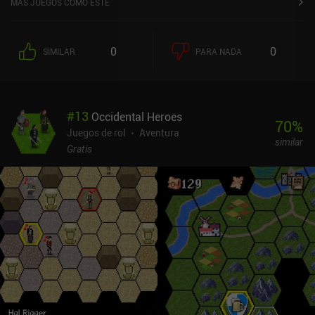
MÁS JUEGOS COMO ESTE
significa que los gastamos constantemente y tenemos que
encontrar otros nuevos.Al más puro estilo roguelite dungeon
crawler, cada vez que llegamos a una nueva planta, podemos
0
0
SIMILAR
PARA NADA
elegir una de las tres mejoras aleatorias que duran hasta que
morimos. Y entre muerte y muerte, los tokens conseguidos a través
del juego se pueden gastar en comprar mejoras permanentes para
nuestra salud, daño, velocidad y mucho más.Con un entorno casi
#
13
Occidental Heroes
totalmente destructible y la posibilidad de matar NPCs, ya sea por
70
%
error o a propósito, el sistema de combate de Dread Rune se siente
Juegos de rol
Aventura
similar
diferente y único. Para bien o para mal, cada ataque y habilidad
Gratis
también consume un poco de energía, lo que nos impide
simplemente machacar y acuchillar a los enemigos - un sistema
que hace que el combate sea más lento que la mayoría de los RPG
de acción.Desafortunadamente, los controles no son muy buenos,
y la experiencia de combate se siente torpe. El lado positivo es que
el juego recibe actualizaciones mensuales, así que hay
posibilidades de que esto se arregle en el futuro.Dread Rune se
monetiza mediante anuncios incentivados para recibir una
recompensa entre pisos, e iAPs de hasta 9,99 $ para eliminar los
anuncios y recibir al instante más de las fichas que se usan para
comprar mejoras permanentes. No hay nada bloqueado tras un