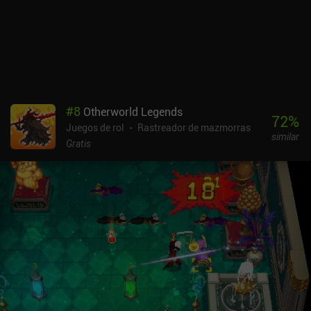
color y, a diferencia de casi todos los demás juegos del género,
tenemos la opción de echar un vistazo al nivel antes de hacer un
movimiento.Gloomgrave es un juego premium de 3,99 $ sin
anuncios ni iAP. A pesar de su sencillez, su alta dificultad y su falta
total de historia, puede proporcionar mucho entretenimiento a los
fans de los juegos de mazmorras que busquen algo nuevo a lo que
jugar en rachas cortas.
#
8
Otherworld Legends
72
%
Juegos de rol
Rastreador de mazmorras
similar
Gratis