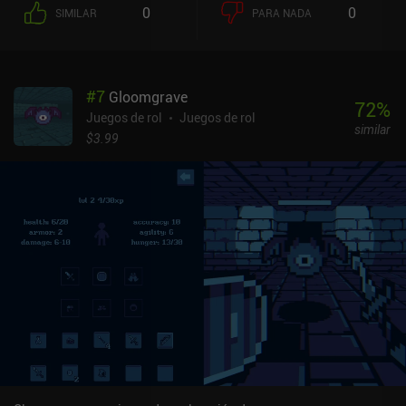
0
0
SIMILAR
PARA NADA
#
7
Gloomgrave
72
%
Juegos de rol
Juegos de rol
similar
$3.99