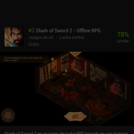
#
2
Slash of Sword 2 - Offline RPG
78
%
Juegos de rol
Lucha contra
similar
Gratis
Slash of Sword 2 es un juego de lucha RPG basado en una historia