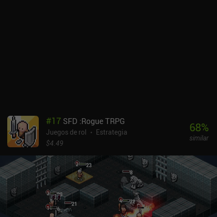
complejas y distintas, y muchas habilidades crean sinergias al
influir unas en otras. Los enemigos también tienen diferentes
ataques, potenciadores y debilitadores, lo que hace que el combate
sea bastante dinámico.En poco tiempo, tendremos un grupo
completo de personajes a los que tendremos que equipar,
personalizar con puntos de estadísticas y mejorar desbloqueando
habilidades en un gran árbol de habilidades. Como el HP es
persistente y tenemos que fabricar comida para recuperarlo, el
juego es bastante duro. El estilo artístico oscuro encaja a la
perfección con la jugabilidad, y los únicos problemas reales con
los que me he topado han sido un poco de lag ocasional.El juego
se monetiza mediante iAPs para una moneda premium que se
#
17
SFD :Rogue TRPG
utiliza para abrir cofres de objetos que a veces encontramos, y
68
%
Juegos de rol
Estrategia
anuncios incentivados para conseguir oro. Afortunadamente, no
similar
son necesarios para disfrutar del juego. Vendir: Plague of Lies es
$4.49
sin duda el mejor juego de rol que he jugado este año. Es muy
prometedor y, sinceramente, hay muy pocos juegos de este tipo
para móviles.