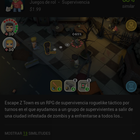
Juegos de rol
Supervivencia
similar
$1.99
Escape Z Town es un RPG de supervivencia roguelike táctico por
turnos en el que ayudamos a un grupo de supervivientes a salir de
una ciudad infestada de zombis y a enfrentarse a todos los
problemas de su viaje. El juego se desarrolla en mundos
multipantalla generados proceduralmente llenos de escondites de
MOSTRAR
13
SIMILITUDES
botín colocados aleatoriamente, grupos de zombis, campamentos