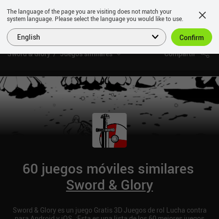
The language of the page you are visiting does not match your
system language. Please select the language you would like to use.
English
Confirm
Sword & Glory
Juegos similares
Compartir
60 juegos móviles similares
Sword & Glory
Sword & Glory es un juego Gratis 3D Juegos de rol Lucha contra
para Android y iOS. ¡Esta es una lista de los 60 mejores juegos