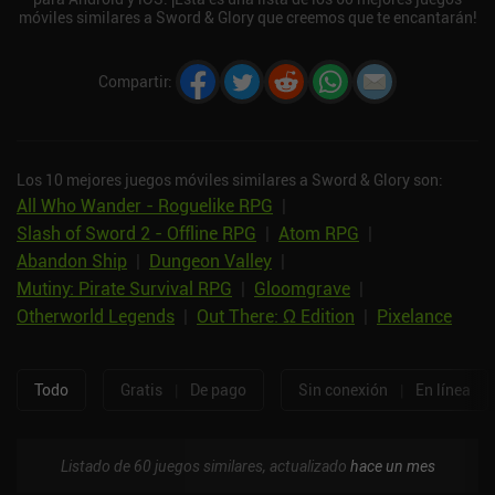
móviles similares a Sword & Glory que creemos que te encantarán!
Compartir
:
Los 10 mejores juegos móviles similares a Sword & Glory son:
All Who Wander - Roguelike RPG
|
Slash of Sword 2 - Offline RPG
|
Atom RPG
|
Abandon Ship
|
Dungeon Valley
|
Mutiny: Pirate Survival RPG
|
Gloomgrave
|
Otherworld Legends
|
Out There: Ω Edition
|
Pixelance
Todo
Gratis
|
De pago
Sin conexión
|
En línea
Listado de 60 juegos similares, actualizado
hace un mes