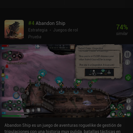
nuestras tareas. Podemos acribillar a los enemigos con
armamento pesado, confiar en nuestros compañeros para que
hagan todo el trabajo sucio o salir airosos de cualquier situación
#
4
Abandon Ship
sin disparar un solo tiro. El juego está lo suficientemente
74
%
equilibrado como para que todas estas estrategias sean posibles,
Estrategia
Juegos de rol
similar
y las habilidades y destrezas que seleccionamos durante la
Prueba
creación del personaje afectan en gran medida a nuestras
opciones. A menudo nos encontramos en situaciones en las que
hay que tomar decisiones morales difíciles o seguir
planteamientos poco ortodoxos. Por todo ello, el juego
proporciona docenas de horas de interesante jugabilidad. Nuestra
aventura nos lleva a través de más de 100 áreas altamente
detalladas llenas de misiones secundarias, eventos aleatorios, una
gran variedad de monstruos contra los que luchar y más de 600
personajes interesantes con historias escalofriantes. Atom RPG es
un juego premium de 8,49 $ que bien vale su dinero teniendo en
cuenta la cantidad de contenido que ofrece. Constantemente se
añaden DLC gratuitos, y hay un iAP opcional de 1 $ para apoyar
aún más a los desarrolladores. Es uno de los mejores juegos de
este género para móviles y un imprescindible para los amantes de
Abandon Ship es un juego de aventuras roguelike de gestión de
los RPG postapocalípticos.
tripulaciones con una historia muy pulida, batallas tácticas en