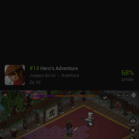
tiene una personalidad distinta y un conjunto de rasgos únicos,
como un mayor alcance de disparo o la posibilidad de saltarse
turnos en la batalla. Esto les da mucha vida, y siempre es triste
separarse de ellos, lo que ocurre cuando mueren en combate,
pierden toda su determinación o reúnen suficiente fortuna para
retirarse felizmente. Sólo ganamos puntos por esto último, así que
el objetivo es mantener felices a nuestros personajes hasta el final.
Entonces, podremos contratar a nuevos miembros y continuar
nuestra interminable búsqueda.Occidental Heroes se monetiza
mediante anuncios ocasionales de 5 segundos al entrar en las
#
14
Hero's Adventure
ciudades, que pueden desactivarse mediante un único iAP de 3,99
68
%
Juegos de rol
Aventura
$. Aunque el juego acaba haciéndose repetitivo, ofrece suficiente
similar
contenido generado aleatoriamente como para mantener
$6.99
ocupados durante un buen rato a la mayoría de los aficionados al
género.