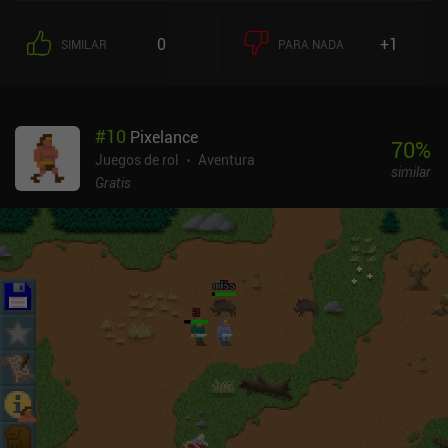
escasos que debemos encontrar y extraer en algunos de los
planetas que visitamos, mientras que nuestro casco mantendrá
0
+1
SIMILAR
PARA NADA
nuestra nave en funcionamiento hasta que necesite ser reparado.
La minería de recursos también nos permite mejorar varias partes
de nuestra nave para hacer las cosas un poco más fáciles con el
tiempo.A medida que viajamos más y más profundamente en el
#
10
Pixelance
espacio, los encuentros y eventos aleatorios nos obligan a tomar
70
%
decisiones difíciles que afectan al resto de nuestra carrera. Incluso
Juegos de rol
Aventura
similar
en dificultad normal, Out There es un juego muy difícil de
Gratis
"superar". Unos simples errores pueden arruinar nuestra carrera y
obligarnos a empezar de nuevo. Afortunadamente, el juego es muy
rejugable y hay un montón de pequeños secretos para descubrir
durante cada carrera. Por 4,99 $, Out There es una gran oferta,
pero ten en cuenta que no es un juego para todo el mundo. El
escaso margen de error y la muerte permanente pueden ser una
frustración para algunos jugadores. Para otros, como yo, la
muerte permanente ofrece una nueva oportunidad de tomar las
decisiones correctas y, quién sabe, tal vez encontrar esa enorme
nave alienígena que buscaba en las partidas anteriores y por fin
hacerla mía.