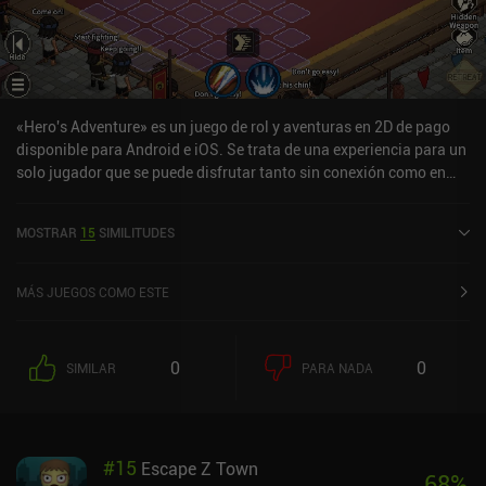
«Hero's Adventure» es un juego de rol y aventuras en 2D de pago
disponible para Android e iOS. Se trata de una experiencia para un
solo jugador que se puede disfrutar tanto sin conexión como en
línea, en modo horizontal. Ha recibido 6 valoraciones de los
usuarios de la comunidad MiniReview. Hero's Adventure se lanzó
MOSTRAR
15
SIMILITUDES
en enero de 2025 y cuenta actualmente con una puntuación de 4,7
sobre 5,0 en Google Play y de 4,6 sobre 5,0 en la App Store de iOS.
MÁS JUEGOS COMO ESTE
0
0
SIMILAR
PARA NADA
#
15
Escape Z Town
68
%