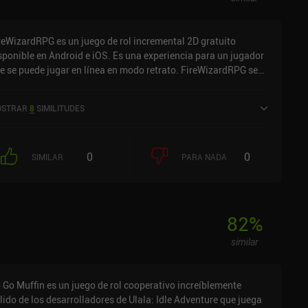
el juego no reinventa la rueda, su estilo
tístico y estética únicos proporcionan una experiencia única
e apreciarán incluso los veteranos del género.
reWizardRPG es un juego de rol incremental 2D gratuito
sponible en Android e iOS. Es una experiencia para un jugador
e se puede jugar en línea en modo retrato. FireWizardRPG se
nzó en agosto de 2017 y tiene una valoración actual de 4,3
bre 5,0 en Google Play y de 4,9 sobre 5,0 en la App Store de
STRAR
8
SIMILITUDES
S.
0
0
SIMILAR
PARA NADA
82
%
similar
 Go Muffin es un juego de rol cooperativo increíblemente
lido de los desarrolladores de Ulala: Idle Adventure que juega