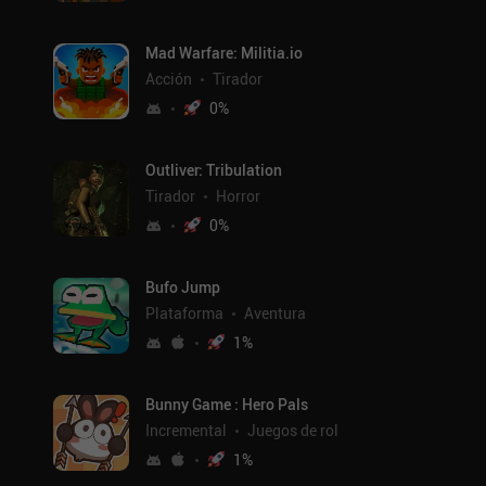
Mad Warfare: Militia.io
Acción
Tirador
0
%
Outliver: Tribulation
Tirador
Horror
0
%
Bufo Jump
Plataforma
Aventura
1
%
Bunny Game : Hero Pals
Incremental
Juegos de rol
1
%