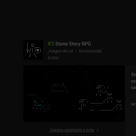
#
3
Stone Story RPG
Juegos de rol
Incremental
Gratis
St
co
ca
extrañ
ro
MO
re
pi
ex
de
Juegos similares a este
bl