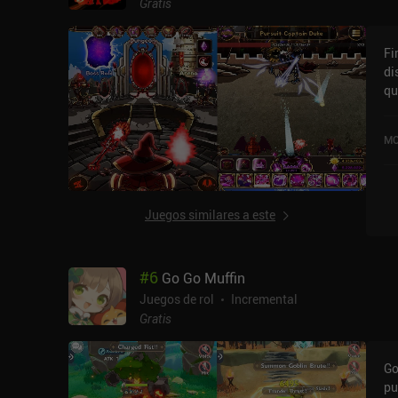
molesta. Aunque 
Gratis
ar
qu
Fi
di
qu
la
so
MO
iO
Juegos similares a este
#
6
Go Go Muffin
Juegos de rol
Incremental
Gratis
Go
pu