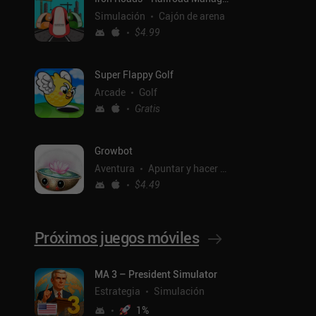
Simulación
Cajón de arena
$4.99
Super Flappy Golf
Arcade
Golf
Gratis
Growbot
Aventura
Apuntar y hacer clic
$4.49
Próximos juegos móviles
ntal
MA 3 – President Simulator
Estrategia
Simulación
1
%