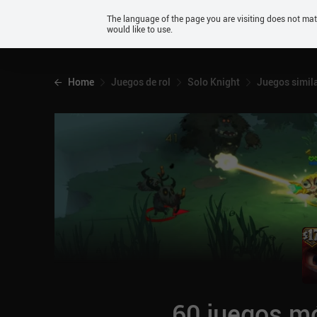
Android
The language of the page you are visiting does not ma
would like to use.
iOS
Home
Juegos de rol
Solo Knight
Juegos simil
60 juegos mó