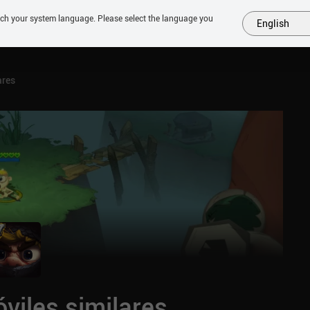
tch your system language. Please select the language you
English
MÁS
PRÓXIMOS
SIMILARES
COLECCIONES
TOP
ares
viles similares