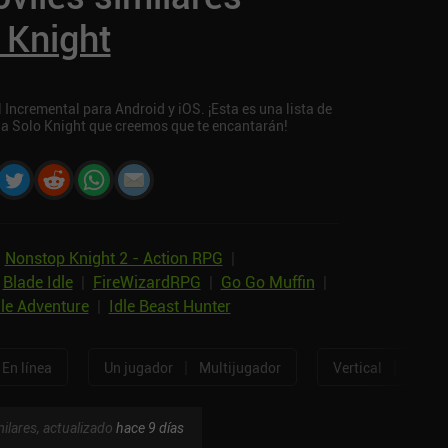
 Knight
 Incremental para Android y iOS. ¡Esta es una lista de
 a Solo Knight que creemos que te encantarán!
Nonstop Knight 2 - Action RPG
|
|
Blade Idle
|
FireWizardRPG
|
Go Go Muffin
|
dle Adventure
|
Idle Beast Hunter
|
|
En línea
Un jugador
Multijugador
Vertical
Horizo
ilares, actualizado
hace 9 días