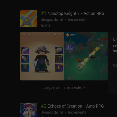
#
1
Nonstop Knight 2 - Action RPG
Juegos de rol
Incremental
Gratis
No
se
ha
su
es
MO
ha
de
a 
pa
Juegos similares a este
in
má
de
#
2
Echoes of Creation - Auto RPG
co
No
Juegos de rol
Incremental
añ