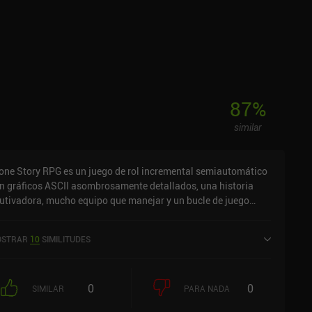
87
%
similar
one Story RPG es un juego de rol incremental semiautomático
n gráficos ASCII asombrosamente detallados, una historia
utivadora, mucho equipo que manejar y un bucle de juego
amente adictivo. Nuestro viaje comienza en una meseta
cosa por la que caminamos despreocupadamente para
STRAR
10
SIMILITUDES
coger piedras. Tras descender a un cañón, utilizamos estas
edras para construir un refugio en una cueva. A continuación,
ploramos el cañón mientras recogemos madera para un banco
0
0
 trabajo... y antes de que nos demos cuenta, estamos
SIMILAR
PARA NADA
andiendo un hacha en una lucha mortal contra un gigantesco