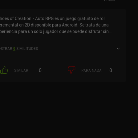
blar de la peor monetización.
hoes of Creation - Auto RPG es un juego gratuito de rol
cremental en 2D disponible para Android. Se trata de una
periencia para un solo jugador que se puede disfrutar sin
nexión en modo horizontal. Ha recibido 2 valoraciones de los
uarios de la comunidad MiniReview. Echoes of Creation - Auto
STRAR
9
SIMILITUDES
G se lanzó en julio de 2025 y tiene actualmente una
loración de 4,7 sobre 5,0 en Google Play.
0
0
SIMILAR
PARA NADA