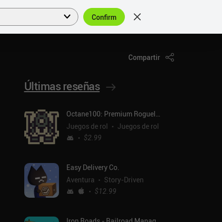
Confirm
Acceder
ES
Compartir
Últimas reseñas
Octane100: Premium Roguelike
Juegos de rol
Juegos de rol
$2.99
Easy Delivery Co.
Aventura
Story-Driven
$12.99
Iron Roads - Railroad Manager