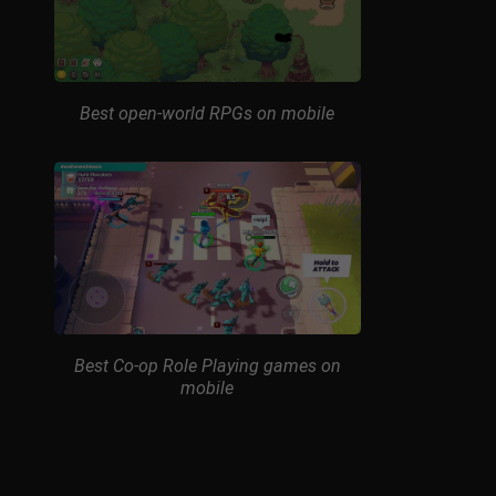
Best open-world RPGs on mobile
Best Co-op Role Playing games on
mobile