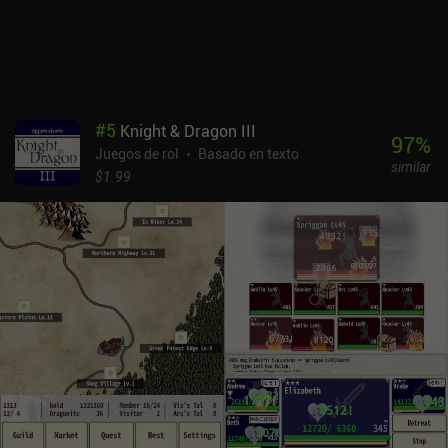
#
5
Knight & Dragon III
97
%
Juegos de rol
Basado en texto
similar
$1.99