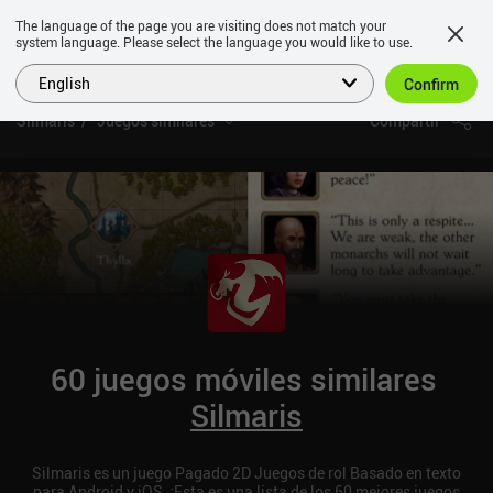
The language of the page you are visiting does not match your
system language. Please select the language you would like to use.
English
Confirm
Silmaris
Juegos similares
Compartir
60 juegos móviles similares
Silmaris
Silmaris es un juego Pagado 2D Juegos de rol Basado en texto
para Android y iOS. ¡Esta es una lista de los 60 mejores juegos