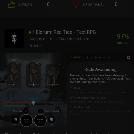
está bastante desarrollado, con habilidades y rasgos únicos que
0
0
SIMILAR
PARA NADA
desbloquear y mejorar en función de nuestra facción, habilidades
vinculadas a nuestro equipo y una arena donde luchar contra los
PNJ al estilo gladiador. A medida que avanzamos en la historia, a
menudo debemos decidir cómo interactuar con las personas de las
#
7
Eldrum: Red Tide - Text RPG
cuatro facciones principales, por ejemplo, eligiendo un bando para
97
%
hacer malabarismos con nuestra reputación. Estas decisiones
Juegos de rol
Basado en texto
similar
conducen a diferentes caminos y ventajas. Subir de nivel nos
Prueba
permite mejorar nuestras estadísticas, lo que repercute no sólo en
el combate, sino también en las opciones que tenemos a nuestra
disposición. También hay muchas misiones secundarias que
explorar. Aunque me encanta la experiencia de Dungeons &
Dragons, a veces el juego resulta incoherente. Por ejemplo, nunca
sabemos qué hora es en el juego y, sin embargo, algunos eventos o
zonas que dicen estar bloqueados por la hora nunca se abren a
menos que avancemos más. Es un pequeño detalle, pero afectó un
poco a mi inmersión. Eldrum: Black Dust es un juego premium que
cuesta 7,99 $ en Android y 8,99 $ en iOS. Es una fantástica adición
a la serie y realmente uno de los mejores del género en móviles.
Puede que no atraiga a todo el mundo, pero seguro que satisfará a
los fans del género.