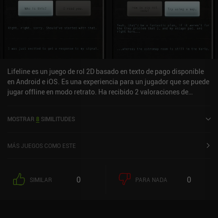
Lifeline es un juego de rol 2D basado en texto de pago disponible
en Android e iOS. Es una experiencia para un jugador que se puede
jugar offline en modo retrato. Ha recibido 2 valoraciones de
usuarios de la comunidad MiniReview. Lifeline se lanzó en junio de
2015 y tiene una valoración actual de 4,5 sobre 5,0 en Google Play
MOSTRAR
8
SIMILITUDES
y de 4,7 sobre 5,0 en la App Store de iOS.
MÁS JUEGOS COMO ESTE
0
0
SIMILAR
PARA NADA