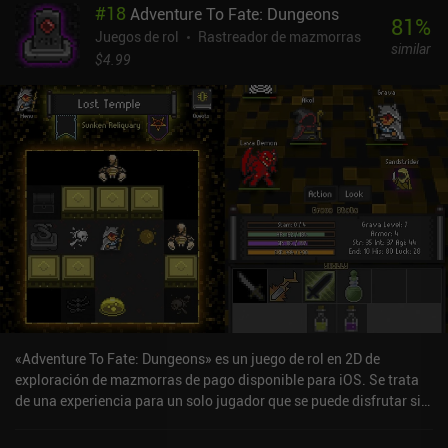
#
18
Adventure To Fate: Dungeons
81
%
Juegos de rol
Rastreador de mazmorras
similar
$4.99
«Adventure To Fate: Dungeons» es un juego de rol en 2D de
exploración de mazmorras de pago disponible para iOS. Se trata
de una experiencia para un solo jugador que se puede disfrutar sin
conexión en modo vertical. Ha recibido 3 valoraciones de los
usuarios de la comunidad MiniReview. Adventure To Fate: