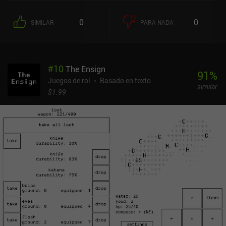
primera vista. Pero bajo esa superficie se esconde una jugabilidad
realmente sólida y profunda, con más de 600 habilidades,
0
0
SIMILAR
PARA NADA
múltiples tipos de armas y cadenas de ataque personalizables que
nos ofrecen una gran variedad a la hora de crear nuestro
personaje. La posición durante el combate también es importante,
y cada arma cuenta con su propio árbol de habilidades. Además,
#
10
The Ensign
sistemas como nuestras habilidades de «Voluntad», los
91
%
compañeros y la gestión de recursos interactúan de forma
Juegos de rol
Basado en texto
similar
significativa, lo que hace que la progresión se parezca más a dar
$1.99
forma a una configuración que a simplemente subir de nivel las
estadísticas. La exploración se estructura en un mapa basado en
una cuadrícula en el que cada movimiento consume resistencia, lo
que nos obliga a planificar las rutas con cuidado. Las bases
actúan como centros neurálgicos con tiendas, mejoras y PNJ.
Muchos de estos PNJ pueden reclutarse, con ellos se puede
comerciar o incluso luchar, dependiendo de nuestras decisiones.
Curiosamente, no todos los encuentros tienen por qué ser hostiles,
y es posible entablar amistad con algunos enemigos, lo que hace
que la progresión resulte flexible. También se hace mucho hincapié
en el juego a largo plazo mediante la búsqueda de recursos y la
mejora del equipo, lo cual es especialmente relevante para los