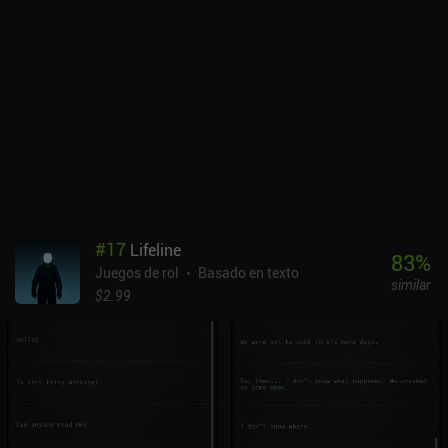
resistencia y suerte de nuestro personaje. Esta libertad significa
que podemos crear cualquier personaje imaginable gastando
dinero del juego para mejorar nuestros atributos preferidos.Dado
que luchar contra monstruos consume agua que se repone dos
veces al día, el juego está pensado para jugarse de 10 a 15
minutos seguidos. Puede que a algunos no les guste la duración
limitada de la sesión de juego, pero por el lado bueno, significa que
el juego no es pesado ni requiere mucho tiempo, lo que lo hace más
accesible para los jugadores ocasionales de RPG.Lost Vault se
monetiza a través de una compra única de 19,99 $ que
proporciona pequeñas ventajas, como un 5% más de XP y dinero, e
iAPs para una moneda premium. Esta moneda se puede usar para
#
17
Lifeline
crear un gremio o participar en más combates PvP, pero como
83
%
Juegos de rol
Basado en texto
también se gana jugando y no se puede usar para comprar agua,
similar
no proporciona una ventaja significativa de pago por ganar.Como
$2.99
uno de los MMORPG basados en texto más singulares para móvil,
su adictivo bucle de juego hace que merezca la pena probarlo para
los fans del género.