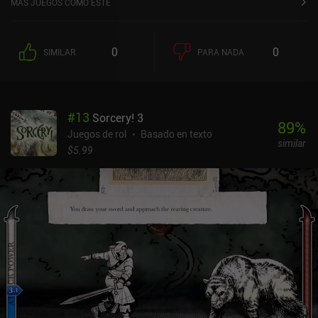
MÁS JUEGOS COMO ESTE
de una serie de decisiones que influyen en el desarrollo de la
historia.La historia, bastante bien escrita, parece casi una novela
interactiva. Las decisiones menores sirven para construir la
0
0
SIMILAR
PARA NADA
personalidad de nuestro personaje de una forma con la que nos
sintamos cómodos, mientras que las decisiones importantes
pueden impedir que terminemos el juego al llevarnos a una muerte
prematura a manos de un grupo de bandidos atacantes para los
#
13
Sorcery! 3
que no estábamos preparados.La historia es lineal en su mayor
89
%
parte, pero se abre en algunos momentos, permitiéndonos explorar
Juegos de rol
Basado en texto
similar
el mundo, visitar pueblos, decidir a qué personas ayudar, comprar
$5.99
equipo y participar en concursos como tiro con arco y lucha con
espada. También hay logros que sólo se pueden conseguir jugando
más veces al juego, lo que nos anima a explorar todas las ramas
de la historia.El Gran Torneo se monetiza mediante un iAP de 4,99
$ para eliminar los anuncios. Se puede jugar y disfrutar del juego a
pesar de los anuncios, pero pueden arruinar ligeramente la
inmersión en la historia.