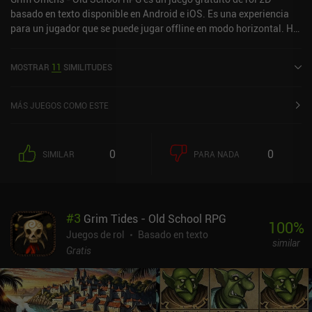
basado en texto disponible en Android e iOS. Es una experiencia
para un jugador que se puede jugar offline en modo horizontal. Ha
recibido 2 valoraciones de usuarios de la comunidad MiniReview.
Grim Omens - Old School RPG se lanzó en septiembre de 2024 y
MOSTRAR
11
SIMILITUDES
tiene una valoración actual de 4,6 sobre 5,0 en Google Play y de 4,9
sobre 5,0 en la App Store de iOS.
MÁS JUEGOS COMO ESTE
0
0
SIMILAR
PARA NADA
#
3
Grim Tides - Old School RPG
100
%
Juegos de rol
Basado en texto
similar
Gratis