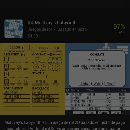
personaje, mientras que otros conducen a resultados diferentes en
función de nuestras elecciones. Hay muy pocas ayudas, así que
tendrás que reintentarlo varias veces mientras te familiarizas con
#
4
Moldvay's Labyrinth
el sistema de combate. Afortunadamente, la dificultad se puede
97
%
reducir para crear una experiencia más relajada centrada en la
Juegos de rol
Basado en texto
similar
narración, que es la parte más destacada del juego. La
$4.99
personalización de los personajes es increíblemente detallada, con
montones de trasfondos únicos entre los que elegir y más de 50
ventajas que hacen que cada uno se sienta y juegue de forma
diferente. Además, cada clase cuenta con varios conjuntos de
habilidades que pueden combinarse para explorar distintos estilos
de juego. Si a esto le añadimos un detallado sistema de
equipamiento y artesanía con opciones para encantar y mejorar el
equipo, nos encontramos ante una sólida experiencia RPG. A pesar
de su enorme escala, el combate se hace bastante repetitivo con el
tiempo, ya que tenemos que luchar en múltiples batallas
aleatorias para ganar unos pocos puntos de experiencia. Esta
pesada molienda resta diversión a la historia. Grim Tides - Old
School RPG se monetiza mediante banners publicitarios que se
pueden eliminar a través de un iAP de 5,99 $, y un par de opciones
Moldvay's Labyrinth es un juego de rol 2D basado en texto de pago
de donación para conseguir algo de oro y algunos objetos. Si te
disponible en Android e iOS. Es una experiencia para un jugador