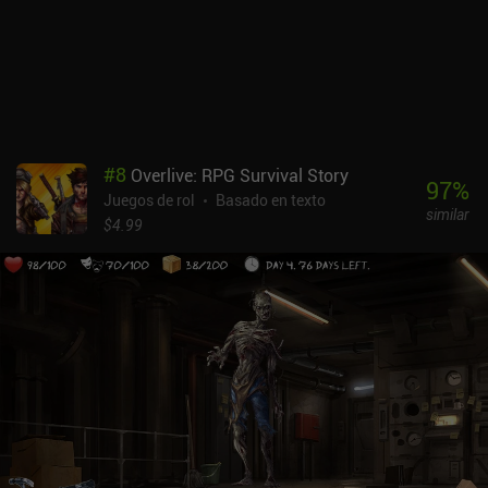
de Eldrum es gratuito, con un iAP de 6,99 $ para desbloquear los
dos siguientes. Es una gran elección para los aficionados a la
ficción interactiva que quieran un sistema de combate interesante
y desafiante y no les importe una historia seria ambientada en una
oscura tierra devastada por la guerra.
#
8
Overlive: RPG Survival Story
97
%
Juegos de rol
Basado en texto
similar
$4.99