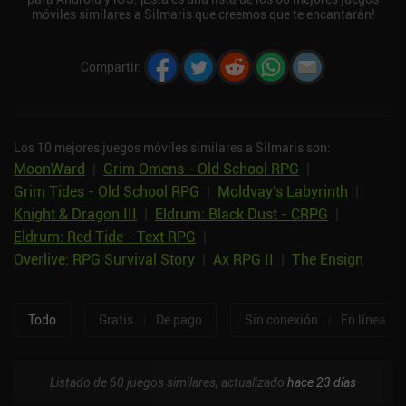
móviles similares a Silmaris que creemos que te encantarán!
Compartir
:
Los 10 mejores juegos móviles similares a Silmaris son:
MoonWard
|
Grim Omens - Old School RPG
|
Grim Tides - Old School RPG
|
Moldvay's Labyrinth
|
Knight & Dragon III
|
Eldrum: Black Dust - CRPG
|
Eldrum: Red Tide - Text RPG
|
Overlive: RPG Survival Story
|
Ax RPG II
|
The Ensign
Todo
Gratis
|
De pago
Sin conexión
|
En línea
Listado de 60 juegos similares, actualizado
hace 23 días