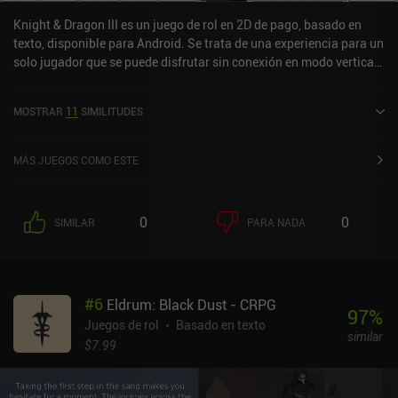
Knight & Dragon III es un juego de rol en 2D de pago, basado en
texto, disponible para Android. Se trata de una experiencia para un
solo jugador que se puede disfrutar sin conexión en modo vertical.
Knight & Dragon III salió a la venta en enero de 2024 y cuenta
actualmente con una valoración de 4,7 sobre 5,0 en Google Play.
MOSTRAR
11
SIMILITUDES
MÁS JUEGOS COMO ESTE
0
0
SIMILAR
PARA NADA
#
6
Eldrum: Black Dust - CRPG
97
%
Juegos de rol
Basado en texto
similar
$7.99