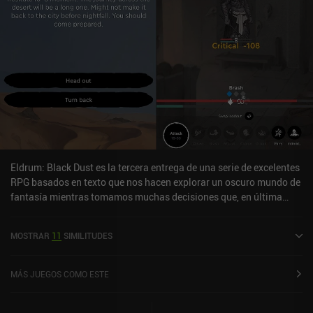
Eldrum: Black Dust es la tercera entrega de una serie de excelentes
RPG basados en texto que nos hacen explorar un oscuro mundo de
fantasía mientras tomamos muchas decisiones que, en última
instancia, deciden nuestro destino. Navegamos por el mundo
eligiendo entre múltiples opciones, como "salir" o "volver", y
MOSTRAR
11
SIMILITUDES
viajamos entre las zonas exploradas a través de un mapa.
Nosotros decidimos adónde ir y cuándo, pero si nos detenemos a
buscar recursos mientras intentamos seguir el ritmo de un PNJ,
MÁS JUEGOS COMO ESTE
podemos quedarnos rezagados. Así que la mayoría de las
elecciones tienen una consecuencia directa. El combate por turnos