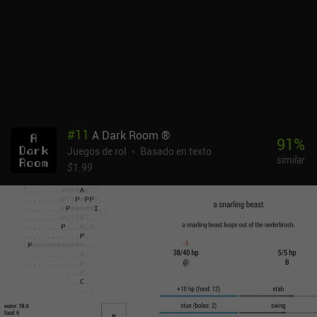
cantidades limitadas de comida, las batallas requieren una
gestión estratégica de los recursos. Al ser un roguelite, The Ensign
presenta la muerte permanente. Al morir, el mapa se vuelve
aleatorio y se pierden todos los objetos que llevemos encima. Sin
embargo, la progresión se ve facilitada por las mejoras que
trascienden la muerte, como el aumento del peso de la carga y los
potenciadores de ataque permanentes. Además, podemos volver al
pantano para guardar objetos, la mayoría de los cuales persisten
incluso después de morir. Aunque el estilo artístico ASCII de la
#
11
A Dark Room ®
vieja escuela hace que no haya mucho que ver u oír, las concisas
91
%
Juegos de rol
Basado en texto
descripciones crean una experiencia vívida, por lo que, con un poco
similar
de imaginación, es fácil sumergirse en ella. The Ensign es un juego
$1.99
premium de 1,99 $. A pesar de sus efectos visuales minimalistas,
el bucle de juego es atractivo y gratificante. Si puedes pasar por
alto la falta de gráficos, es una experiencia muy recomendable.