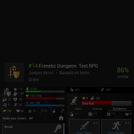
#
14
Frenetic Dungeon: Text RPG
86
%
Juegos de rol
Basado en texto
similar
Gratis