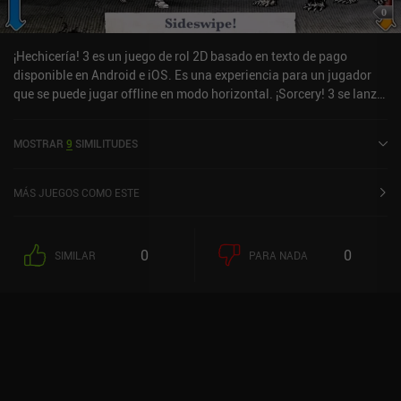
¡Hechicería! 3 es un juego de rol 2D basado en texto de pago
disponible en Android e iOS. Es una experiencia para un jugador
que se puede jugar offline en modo horizontal. ¡Sorcery! 3 se lanzó
en abril de 2015 y tiene una valoración actual de 4,5 sobre 5,0 en
Google Play y de 4,7 sobre 5,0 en la App Store de iOS.
MOSTRAR
9
SIMILITUDES
MÁS JUEGOS COMO ESTE
0
0
SIMILAR
PARA NADA