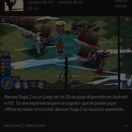
entre una lista de acciones, pero las cosas se ponen peligrosas
Juegos de rol
Juegos de rol
similar
muy rápidamente, ya que muchos enemigos tienen ataques muy
$9.99
mortíferos con diferentes efectos de estado. Por suerte, podemos
mejorar nuestro equipo en un herrero, añadir poderosos
encantamientos elementales a nuestras armas, comprar nuevos
objetos a los mercaderes o incluso obtener ayuda de los PNJ, que
pueden decidir abandonarnos si nuestro carisma no es lo
suficientemente alto. Todo esto ayuda a mantener la jugabilidad
fresca y hace que sea realista completar el juego, aunque sigue
siendo un reto frenético. Frenetic Dungeon se monetiza a través de
anuncios incentivados, iAPs para oro y diamantes, y un único
desbloqueo de cuenta premium que proporciona beneficios como
el doble de XP, una elección extra en cada turno y reducción de
pérdidas en caso de morir. Ninguno de los iAPs es necesario para
completar el juego como jugador libre.Es una buena opción para
los fans de los dungeon crawlers difíciles y para cualquiera que
Banner Saga 2 es un juego de rol 2D de pago disponible en Android
disfrute con los RPG basados en texto.
e iOS. Es una experiencia para un jugador que se puede jugar
offline en modo horizontal. Banner Saga 2 se lanzó en septiembre
de 2016 y tiene una valoración actual de 4,1 sobre 5,0 en Google
Play y de 4,7 sobre 5,0 en la App Store de iOS.
MOSTRAR
7
SIMILITUDES