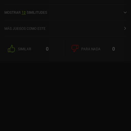
usuario de la comunidad MiniReview. MoonWard se lanzó en
octubre de 2025.
MOSTRAR
12
SIMILITUDES
MÁS JUEGOS COMO ESTE
0
0
SIMILAR
PARA NADA