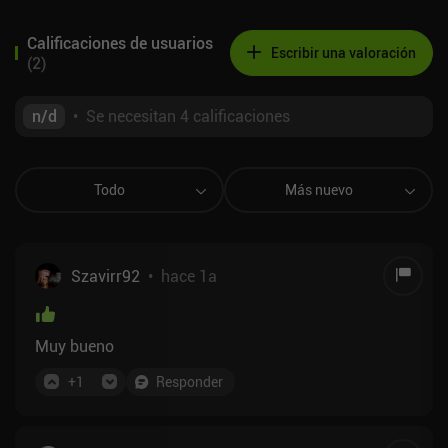
Calificaciones de usuarios
Escribir una valoración
(
2
)
n/d
•
Se necesitan 4 calificaciones
Todo
Más nuevo
Szavirr92
•
hace 1a
Muy bueno
+
1
Responder