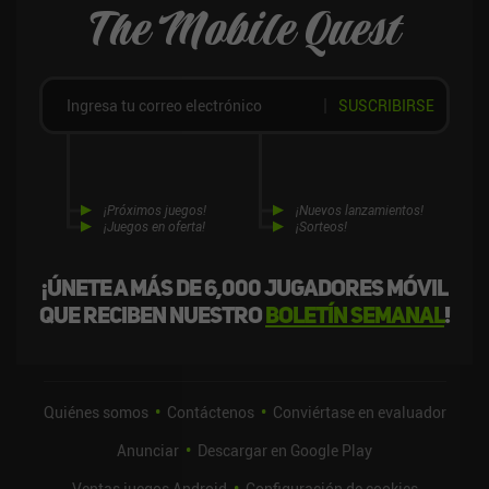
The Mobile Quest
Es un gran juego con una jugabilidad desafiante, siempre que no te
importe el caos de perder debido al RNG.
SUSCRIBIRSE
¡Próximos juegos!
¡Nuevos lanzamientos!
¡Juegos en oferta!
¡Sorteos!
¡Únete a más de 6,000 jugadores móvil
que reciben nuestro
boletín semanal
!
Quiénes somos
Contáctenos
Conviértase en evaluador
Anunciar
Descargar en Google Play
Ventas juegos Android
Configuración de cookies