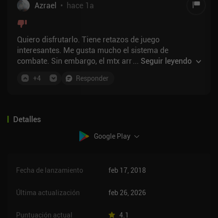
Azrael
•
hace 1a
Quiero disfrutarlo. Tiene retazos de juego
interesantes. Me gusta mucho el sistema de
combate. Sin embargo, el mtx arruinó la progresión y
...
Seguir leyendo
todo el sistema f2p realmente hace que este juego
+
4
Responder
sea tedioso de jugar.
Detalles
Google Play
Fecha de lanzamiento
feb 17, 2018
Última actualización
feb 26, 2026
Puntuación actual
4.1