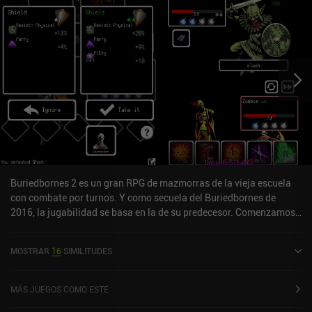
Buriedbornes 2 es un gran RPG de mazmorras de la vieja escuela
con combate por turnos. Y como secuela del Buriedbornes de
2016, la jugabilidad se basa en la de su predecesor. Comenzamos
eligiendo nuestra raza, trabajo y origen. Y como novedad en
Buriedbornes 2, también podemos seleccionar partes del cuerpo si
MOSTRAR
16
SIMILITUDES
las hemos unido a nuestra raza/trabajo en partidas anteriores.
Nuestra raza y origen determinan nuestras estadísticas iniciales,
mientras que el trabajo define nuestras habilidades iniciales.
MÁS JUEGOS COMO ESTE
También podemos llevar objetos y elegir "contratos" que nos