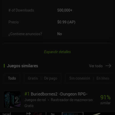
# of Downloads
500,000+
Precio
$0.99 (iAP)
¿Contiene anuncios?
No
Expandir detalles
Juegos similares
Ver todo
Todo
Gratis
|
De pago
Sin conexión
|
En línea
#
1
Buriedbornes2 -Dungeon RPG-
91
%
Juegos de rol
Rastreador de mazmorras
similar
Gratis