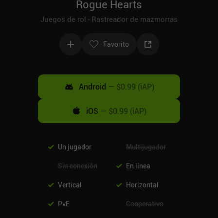
Rogue Hearts
Juegos de rol
Rastreador de mazmorras
Favorito
Android
—
$0.99 (iAP)
iOS
—
$0.99 (iAP)
Un jugador
Multijugador
Sin conexión
En línea
Vertical
Horizontal
PvE
Cooperativo