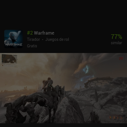
y que no hay estadísticas específicas para las armas y el equipo.
Los controles táctiles son excelentes, pero no hay compatibilidad
con mandos. mo.co se monetiza a través de iAPs para una moneda
premium y un pase de batalla de pago que se utiliza para obtener
cosméticos que no afectan a la jugabilidad, lo que hace que la
#
2
Warframe
monetización sea totalmente justa. Sin embargo, la probabilidad
77
%
Tirador
Juegos de rol
de conseguir el cosmético de pago que deseas es baja, por lo que
similar
sugiero no gastar en el juego. Es una recomendación fácil para los
Gratis
fans de los RPG cooperativos brillantes y un juego al que me veo
jugando durante mucho tiempo si Supercell no estropea la
monetización. Nota: en el momento de escribir este análisis, el
juego aún requiere invitación de un amigo, pero se espera que eso
cambie pronto.