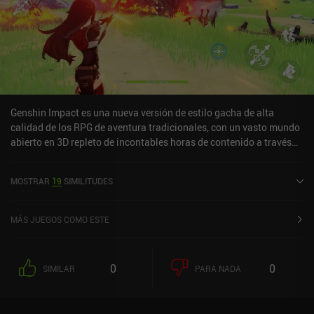
Genshin Impact es una nueva versión de estilo gacha de alta
calidad de los RPG de aventura tradicionales, con un vasto mundo
abierto en 3D repleto de incontables horas de contenido a través
de sus atrevidas mazmorras para un jugador o multijugador,
batallas contra jefes al borde del asiento, extensas misiones de
MOSTRAR
19
SIMILITUDES
historia y un lucrativo sistema basado en la exploración que nos
recompensa por explorar su detallado mundo lleno de secretos y
puzles. Empezando con un único héroe, desbloqueamos
MÁS JUEGOS COMO ESTE
personajes adicionales a medida que jugamos, entre los que
podemos cambiar en cualquier momento -incluso durante el
combate-, lo que permite algunos combos increíbles basados en
0
0
SIMILAR
PARA NADA
elementos. Como es habitual en los juegos gacha, Genshin Impact
cuenta con un sistema de desbloqueo de "Deseos" que nos permite
intercambiarlos por la oportunidad de desbloquear nuevos