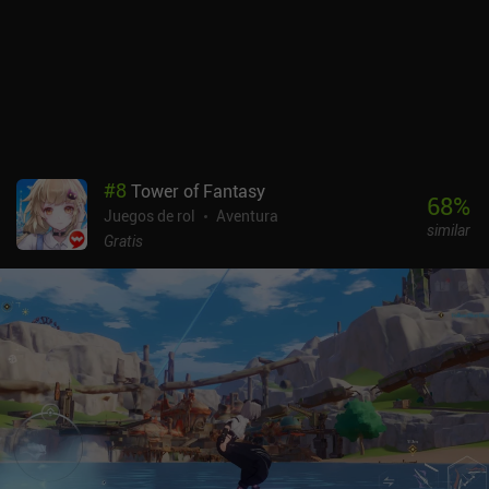
diarios y tiendas. Pero lo peor es, con diferencia, la monetización.
El juego cuenta con todos los sistemas imaginables, incluyendo
suscripciones, pases de batalla, sistemas de energía para las
misiones de la historia principal y las incursiones rápidas, ruedas
de la suerte, recompensas diarias de recarga, un sistema VIP,
packs de inicio y mucho más. Pero lo peor es que algunas de sus
opciones de compra son muy engañosas. Por ejemplo, anuncian
"compras gratuitas" que te devuelven el 100% de las gemas
#
8
Tower of Fantasy
gastadas, pero, por supuesto, primero tienes que comprar gemas, y
68
%
Juegos de rol
Aventura
eso no es gratis. Hubo un tiempo, hace muchos años, en que
similar
Dungeon Hunter era un juego emocionante. Ahora ya no.
Gratis