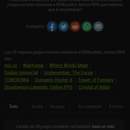
juegos móviles similares a Riftbusters: Action RPG que creemos
que te encantarán!
Compartir
:
Los 10 mejores juegos móviles similares a Riftbusters: Action RPG
son:
mo.co
|
Warframe
|
Where Winds Meet
|
Diablo Immortal
|
Undecember: The Forge
|
TOREROWA
|
Dungeon Hunter 6
|
Tower of Fantasy
|
Shadowgun Legends: Online FPS
|
Crystal of Atlan
Todo
Gratis
|
De pago
Sin conexión
|
En línea
Listado de 28 juegos similares, actualizado
hace un mes