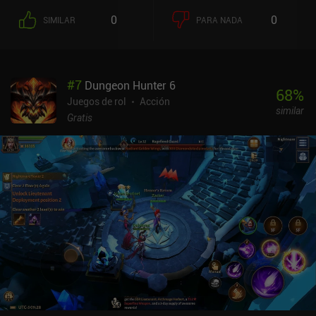
0
0
SIMILAR
PARA NADA
#
7
Dungeon Hunter 6
68
%
Juegos de rol
Acción
similar
Gratis