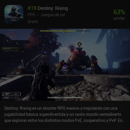
personajes poderosos con interesantes historias, armas que nos
#
18
Destiny: Rising
permiten enfrentarnos a rivales fuertes y polvo estelar que
63
%
podemos canjear por otras recompensas en una tienda. Subimos
FPS
Juegos de rol
similar
de nivel a nuestros personajes utilizando objetos que les otorgan
Gratis
distintas cantidades de experiencia, e incluso podemos
ascenderlos utilizando objetos repartidos por el mapa. El principal
problema del juego es que es muy exigente para la mayoría de los
teléfonos y puede provocar grandes subidas de temperatura, lo
que puede ser perjudicial para nuestros dispositivos con el tiempo.
El sistema de nivelación también se ralentiza rápidamente más
adelante en el juego, haciendo que la jugabilidad sea más grindy. A
pesar de ser un juego casi enteramente para un jugador, también
requiere una conexión constante para jugar, lo que puede irritar a
algunos jugadores. Genshin Impact se monetiza principalmente
mediante la venta de Diamantes a través de iAPs, que pueden
convertirse en "Primogemas" para comprar Deseos y Energía, esta
última necesaria para obtener recompensas en ciertas mazmorras.
Dado que el drop-rate de los objetos de alto nivel de los Deseos es
Destiny: Rising es un shooter RPG masivo y trepidante con una
muy bajo, esto supone una gran ventaja para los jugadores de
jugabilidad básica superdivertida y un vasto mundo semiabierto
pago. Sin embargo, la monetización puede ignorarse un poco por
que explorar entre los distintos modos PvE, cooperativo y PvP. En
ahora, ya que el juego aún no cuenta con un sistema PvP.
más de un sentido, parece el hijo predilecto de Genshin Impact y