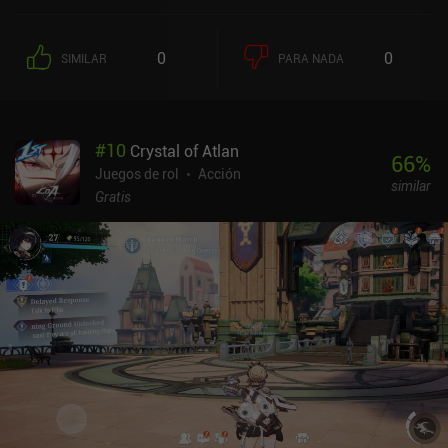
dentro del juego. Dicho esto, el PvP parece ser el objetivo principal,
pero por desgracia está infestado de hackers, lo que arruina la
diversión. Lamentablemente, la campaña se hace repetitiva con
0
0
SIMILAR
PARA NADA
bastante rapidez, y los entornos de cada nivel apenas influyen en
los escenarios de combate. Además, la progresión es bastante
lenta, ya que hay que cultivar mucho para conseguir mejoras
notables en el equipo y las habilidades. A pesar de estos
#
10
Crystal of Atlan
inconvenientes, Shadowgun Legends ofrece una de las mejores
66
%
experiencias de disparos de este tipo, ya que muchos de los viejos
Juegos de rol
Acción
similar
clásicos como N.O.V.A. 2 ya no están disponibles. Y no es que no
Gratis
haya muchas cosas positivas que decir sobre el juego, como la
gran compatibilidad con mandos Bluetooth y la opción de cambiar
entre disparo automático y manual. Shadowgun Legends se
monetiza a través de anuncios incentivados, e iAPs para una
progresión más rápida, skins y equipo fuerte. Sin embargo, por
suerte, estas compras no son necesarias, ya que el equipo más
potente también se puede conseguir a través de largas partidas.
Aunque la campaña para un jugador deja mucho que desear, creo
que la sólida jugabilidad de base entretendrá a los fans del género
con su alta calidad y buen rendimiento.