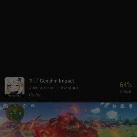
me mantuvo enganchado. Los nuevos personajes y armas se
desbloquean mediante un sistema de gacha para la moneda
premium del juego, que también ganamos jugando. Por suerte, un
sistema de piedad garantiza un personaje de máxima rareza en un
número determinado de tiradas. Por desgracia, el juego se ha visto
plagado de problemas que van desde una mala optimización a una
mala reescritura de la historia, pasando por una localización
deficiente, fallos de seguridad y mucho más. El único aspecto
positivo es que el desarrollador parece haber resuelto la mayoría
de estos problemas. En general, Wuthering Waves es una
alternativa convincente a Genshin Impact, siendo el sistema de
combate su principal diferenciador. Así que si estabas buscando
#
17
Genshin Impact
una alternativa, ésta es bastante buena. Al jugar, no me sentí ni
64
%
Juegos de rol
Aventura
abrumado ni desilusionado, supongo que simplemente...
similar
"abrumado". Wuthering Waves se monetiza a través de iAPs para
Gratis
conseguir más dinero premium para gacha y un pase de
temporada. Yo me lo he pasado muy bien jugando gratis y no he
encontrado ningún muro de pago en mis más de 20 horas de juego.
Sugiero alejarse de los iAP.