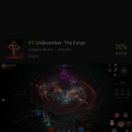
que proporcionan enormes aumentos de estadísticas. Las gemas
legendarias menos raras pueden obtenerse con relativa facilidad a
través del juego, mientras que las más raras son casi imposibles
de conseguir sin pagar una cantidad ridícula de dinero. Esto da a
los jugadores de pago una ventaja innegable. La experiencia PvE
free-to-play a corto plazo es genial. De hecho, es la mejor que he
tenido en un RPG de acción moderno para móviles. Pero si
#
5
Undecember: The Forge
persigues el mejor equipo, esperas ganar todos los niveles de
70
%
Juegos de rol
Acción
parangón o participar en PvP al final del juego, lo pasarás mal. Te
similar
sugiero que te alejes por completo de la monetización y el PvP. La
Gratis
forma de disfrutar del juego es como una experiencia PvE a corto
plazo, o por el contenido cooperativo. Para decepción de los que
esperan una experiencia RPG de acción a largo plazo. Pero créeme,
no te dejes engañar por el resto.