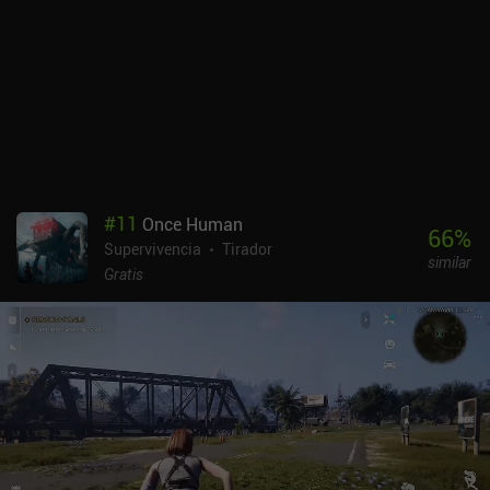
aspecto impresionante. Sin embargo, hay un poco de curva de
aprendizaje, ya que ejecutar estos combos requiere seleccionar
cada habilidad en rápida sucesión El juego también cuenta con
PvP clasificado, donde todo el mundo es igualado al mismo nivel y
se le da un conjunto selecto de equipo para asegurar que los
partidos estén equilibrados. El mayor inconveniente es que la
progresión en las misiones de la historia está limitada por un
sistema de energía. Crystal of Atlan se monetiza a través de un
montón de caros iAPs para equipamiento y materiales, un sistema
#
11
Once Human
gacha con atuendos que aumentan las estadísticas y un pase de
66
%
Supervivencia
Tirador
batalla. Aunque el juego puede completarse sin gastar dinero, los
similar
constantes avisos para comprar microtransacciones pueden
Gratis
resultar bastante molestos. En general, Crystal of Atlan ofrece una
experiencia divertida y llena de acción que sólo se ve lastrada por
su empinada curva de aprendizaje y sus invasivas prácticas de
monetización.