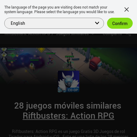
The language of the page you are visiting does not match your
system language. Please select the language you would like to use.
English
Confirm
Riftbusters: Action RPG
Juegos similares
Compartir
28 juegos móviles similares
Riftbusters: Action RPG
Riftbusters: Action RPG es un juego Gratis 3D Juegos de rol
Tirador para Android y iOS. ¡Esta es una lista de los 28 mejores