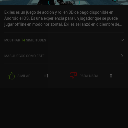
similar a la de Diablo 2, lo cual es todo un elogio. Es un juego
fantástico, y la "Legendary Edition" y el nuevo DLC "Eternal
Exiles es un juego de acción y rol en 3D de pago disponible en
Embers" no son necesarios para jugar varias veces.
Android e iOS. Es una experiencia para un jugador que se puede
jugar offline en modo horizontal. Exiles se lanzó en diciembre de
2014 y tiene una valoración actual de 3,5 sobre 5,0 en Google Play
y de 2,9 sobre 5,0 en la App Store de iOS.
MOSTRAR
14
SIMILITUDES
MÁS JUEGOS COMO ESTE
+1
0
SIMILAR
PARA NADA