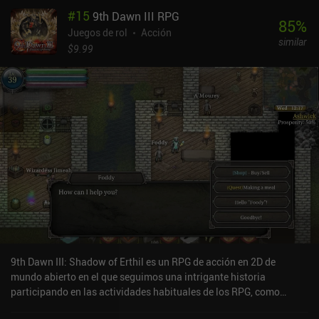
están tan llenas de vegetación que resulta difícil recorrer el mundo
#
15
9th Dawn III RPG
porque no hay un contorno que nos indique dónde está nuestro
85
%
personaje en relación con los demás elementos de la pantalla. Los
Juegos de rol
Acción
similar
controles virtuales funcionan bien, pero podrían mejorarse, sobre
$9.99
todo porque morir significa perder XP y oro, lo que hace que sea
frustrante morir por culpa de unos controles deficientes. Almora
Darkosen se monetiza a través de un único iAP de 4,99 $ para
desbloquear una versión premium que elimina todos los anuncios
y proporciona acceso a minijuegos, una enciclopedia de
monstruos y objetos, y una vista previa de artesanía al crear.
Aunque no le vendrían mal algunos retoques, el juego tiene mucho
que ofrecer a los fans de los RPG de acción de la vieja escuela.
9th Dawn III: Shadow of Erthil es un RPG de acción en 2D de
mundo abierto en el que seguimos una intrigante historia
participando en las actividades habituales de los RPG, como
explorar, luchar, recoger botines, comerciar, fabricar y subir de