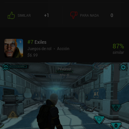
juego cuenta con una docena de especialidades de combate
diferentes, cada una de ellas con un árbol de habilidades para
+1
0
SIMILAR
PARA NADA
subir de nivel. En el nivel 10, incluso podemos elegir una segunda
clase, lo que nos permite combinar habilidades para conseguir
unos diseños intensos y muy versátiles. Los controles táctiles
funcionan muy bien, pero jugar con un mando es definitivamente
#
7
Exiles
más fácil, ya que podemos colocar a nuestro personaje con más
87
%
precisión para evitar los ataques. Pero una de las mejores
Juegos de rol
Acción
similar
características de calidad de vida de Titan Quest es que podemos
$6.99
ajustar la velocidad del juego si encontramos la acción un poco
demasiado lenta o rápida. La "Edición Legendaria" de Titan Quest
simplemente tiene varios packs de DLC ya incluidos en su precio.
Estos nos dan más misiones y dos clases adicionales para elegir.
Sin embargo, las clases no se diferencian demasiado de las
disponibles en el juego base, por lo que no son en absoluto
necesarias para disfrutar de la experiencia Titan Quest. Por
desgracia, los DLC no incluyen ninguna mejora técnica ni
corrección de errores, por lo que sigue habiendo problemas de
frame rate cuando hay muchos enemigos en pantalla. Titan Quest:
Legendary Edition es uno de los ARPG más intensos que caben en
un bolsillo. Los fans del género pueden esperar una experiencia