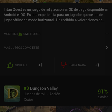
Titan Quest es un juego de rol y acción en 3D de pago disponible en
Android e iOS. Es una experiencia para un jugador que se puede
jugar offline en modo horizontal. Ha recibido 4 valoraciones de
usuarios de la comunidad MiniReview. Titan Quest se lanzó en
julio de 2016 y tiene una valoración actual de 3,7 sobre 5,0 en
MOSTRAR
16
SIMILITUDES
Google Play y de 4,4 sobre 5,0 en la App Store de iOS.
MÁS JUEGOS COMO ESTE
+1
+1
SIMILAR
PARA NADA
#
3
Dungeon Valley
91
%
Juegos de rol
Acción
similar
Gratis