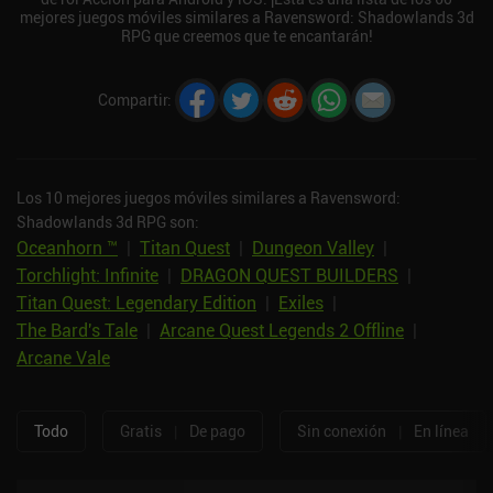
mejores juegos móviles similares a Ravensword: Shadowlands 3d
RPG que creemos que te encantarán!
Compartir
:
Los 10 mejores juegos móviles similares a Ravensword:
Shadowlands 3d RPG son:
Oceanhorn ™
|
Titan Quest
|
Dungeon Valley
|
Torchlight: Infinite
|
DRAGON QUEST BUILDERS
|
Titan Quest: Legendary Edition
|
Exiles
|
The Bard's Tale
|
Arcane Quest Legends 2 Offline
|
Arcane Vale
Todo
Gratis
|
De pago
Sin conexión
|
En línea