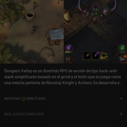
Dungeon Valley es un divertido RPG de acción de tipo hack-and-
slash simplificado basado en el grind y el botín que se juega como
una mezcla perfecta de Nonstop Knight y Archero.Se desarrolla en
un pequeño mundo abierto, y debemos correr con nuestro guerrero
cuerpo a cuerpo para encontrar entradas de mazmorras, PNJ con
MOSTRAR
13
SIMILITUDES
misiones, tesoros ocultos diarios y tiendas. Cada mazmorra tarda
unos minutos en completarse, consta de hordas de enemigos y un
jefe, y proporciona XP de personaje, botín equipable y
MÁS JUEGOS COMO ESTE
oro.Curiosamente, completar las mazmorras dentro de un cierto
límite de tiempo acaba subiéndolas de nivel, haciendo que sus