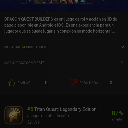
DRAGON QUEST BUILDERS es un juego de rol y acción en 3D de
pago disponible en Android e iOS. Es una experiencia para un
jugador que se puede jugar sin conexión en modo horizontal.
DRAGON QUEST BUILDERS se lanzó en mayo de 2022 y tiene una
valoración actual de 4,3 sobre 5,0 en Google Play y de 4,5 sobre 5,0
MOSTRAR
14
SIMILITUDES
en la App Store de iOS.
MÁS JUEGOS COMO ESTE
0
0
SIMILAR
PARA NADA
#
6
Titan Quest: Legendary Edition
87
%
Juegos de rol
Acción
similar
$21.99