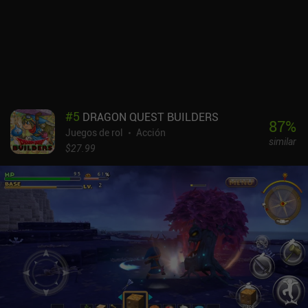
justos, arar a través de miles de monstruos es divertido por
derecho propio, y los jefes eventualmente se vuelven lo
suficientemente difíciles como para que sea necesario esquivar. El
brillante estilo artístico de ciencia ficción y fantasía es fantástico,
pero el botín que equipamos no aparece en nuestro personaje y la
mayoría de las animaciones de las habilidades son un poco
decepcionantes. Y aunque los controles son buenos, no hay
compatibilidad con mandos Bluetooth.Torchlight Infinite se
#
5
DRAGON QUEST BUILDERS
monetiza mediante un pase de batalla, ventas por tiempo limitado
87
%
Juegos de rol
Acción
e iAPs para un sistema gacha con mascotas de auto-looting que
similar
también dan grandes aumentos de estadísticas. Aunque el pago
$27.99
por ganar no es tan elevado como en Diablo Immortal, tampoco es
genial, así que no te dejes engañar. El lado positivo es que no hay
PvP.Es un juego que se acerca a la grandeza, así que si no esperas
que se parezca en nada a los juegos de Torchlight para PC, podrás
disfrutarlo durante un tiempo.