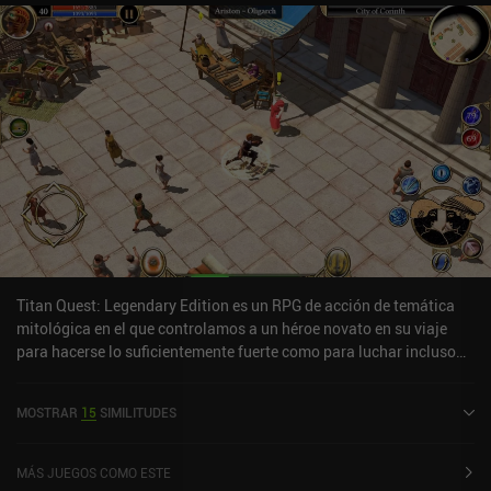
Titan Quest: Legendary Edition es un RPG de acción de temática
mitológica en el que controlamos a un héroe novato en su viaje
para hacerse lo suficientemente fuerte como para luchar incluso
contra los dioses. El modo de juego principal nos lleva a atravesar
paisajes antiguos, completar misiones para héroes famosos y
MOSTRAR
15
SIMILITUDES
luchar contra monstruos legendarios. Y aunque empezamos de
forma sencilla ayudando a un granjero a matar a unos sátiros que
atormentan su granja, pronto estaremos disparando rayos con la
MÁS JUEGOS COMO ESTE
punta de los dedos y despachando enemigos con armas letales. El