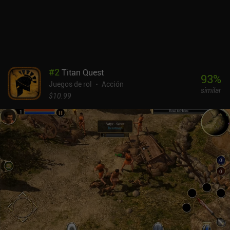
los controles táctiles son suaves y cómodos, y sólo muestran
algunos problemas durante las secuencias de pesca. Aunque el
juego no es tan largo y complejo como otros RPG de mundo
abierto, es una rara joya para móviles que proporciona hasta 15
horas de juego cautivador.Ocenhorn es un juego premium de 7,99
$ en iOS, mientras que la primera isla es free-to-play en Android,
#
2
Titan Quest
con un único iAP de 5,49 $ para desbloquear el resto del contenido.
93
%
Juegos de rol
Acción
El precio es más que justo para un juego tan bien hecho, y si aún
similar
no lo has jugado, dale una oportunidad.
$10.99