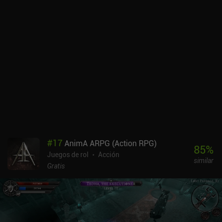
jugador ocasional, pero hace que completar finalmente una
campaña sea aún más gratificante, y la dificultad está en general
bien equilibrada. Los controles táctiles funcionan como era de
esperar, pero el juego también es compatible con mandos. Me
habría encantado ver un modo multijugador para animar las
cosas, pero el modo para un jugador sigue proporcionando mucha
diversión generada aleatoriamente, lo que justifica el precio único
de 9,99 $.
#
17
AnimA ARPG (Action RPG)
85
%
Juegos de rol
Acción
similar
Gratis