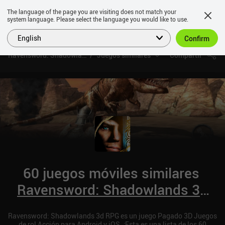
The language of the page you are visiting does not match your
system language. Please select the language you would like to use.
English
Confirm
Ravensword: Shadowlands 3d RPG
Juegos similares
Compartir
60 juegos móviles similares
Ravensword: Shadowlands 3d
RPG
Ravensword: Shadowlands 3d RPG es un juego Pagado 3D Juegos
de rol Acción para Android y iOS. ¡Esta es una lista de los 60