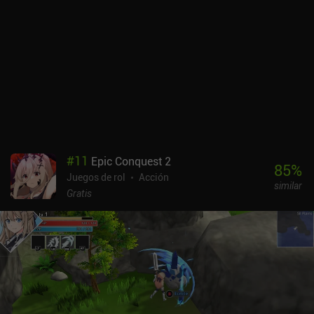
comprar nuestra propia casa para realizar todas estas tareas en
un único lugar. Un poco como en un juego de simulador agrícola.
Aunque me ha gustado el ágil sistema de combate, su
implementación podría mejorar un poco. Por ejemplo, el d-pad
para los ataques direccionales no siempre orienta correctamente a
nuestro personaje, lo que provoca fallos insignificantes y daños
innecesarios. Para evitarlo, he tenido que colocarme de forma que
sólo atacara en las direcciones cardinales, lo que ha acabado con
parte de la diversión. Sin embargo, no es tan malo cuando se juega
con un mando. Arcane Vale es un juego premium que cuesta 5,99
dólares en Android y 4,99 dólares en iOS. Aunque su parte de
#
11
Epic Conquest 2
agricultura no me pareció demasiado divertida ni siquiera
85
%
Juegos de rol
Acción
necesaria, el juego me proporcionó muchas horas de juego RPG de
similar
acción realmente divertido.
Gratis