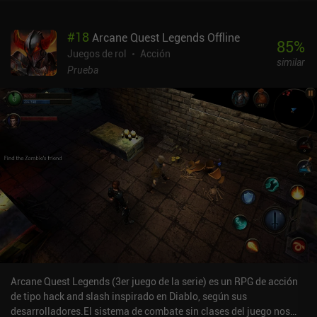
mejorar. Pero lo mejor de todo es que AnimA se monetiza a través
de un único iAP de 1 $ para añadir espacio extra en el inventario,
#
18
Arcane Quest Legends Offline
ranuras adicionales para el personaje y un arma potente. El
85
%
principal inconveniente del juego es que el joystick de control es un
Juegos de rol
Acción
similar
poco demasiado sensible, y no hay forma de cambiar la
Prueba
sensibilidad. Aparte de eso, el juego es casi perfecto.
Arcane Quest Legends (3er juego de la serie) es un RPG de acción
de tipo hack and slash inspirado en Diablo, según sus
desarrolladores.El sistema de combate sin clases del juego nos