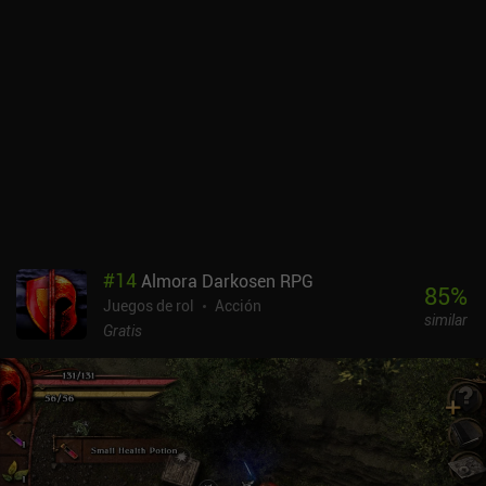
ellos en tiempo real.Además de la campaña de la historia
principal, el juego cuenta con una amplia biblioteca de
complementos gratuitos que proporcionan nuevos mapas,
localizaciones adicionales o viajes enteros que introducen nuevas
mecánicas de juego y pueden durar incluso más que la historia
original. Esto aumenta enormemente la cantidad de tiempo que
puedes pasar con el juego, siempre que no te desanimen los
gráficos anticuados, los extraños efectos de sonido y los controles
algo incómodos.Dink Smallwood es completamente gratuito, sin
anuncios ni iAPs. Se trata sin duda de un juego antiguo que ya
resultaba extraño en el momento de su lanzamiento, por lo que
atrae principalmente a los grandes entusiastas del género. Pero
#
14
Almora Darkosen RPG
gracias a su gran cantidad de entretenida jugabilidad, creo que
85
%
Juegos de rol
Acción
cualquier aficionado a los juegos de calidad del pasado puede
similar
disfrutarlo.
Gratis