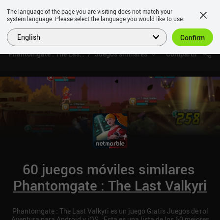
The language of the page you are visiting does not match your
system language. Please select the language you would like to use.
English
Confirm
Phantomgate : The Last Valkyri
Juegos similares
Compartir
60 juegos móviles similares
Phantomgate : The Last Valkyri
Phantomgate : The Last Valkyri es un juego Gratis Juegos de rol
Aventura para Android y iOS. ¡Esta es una lista de los 60 mejores