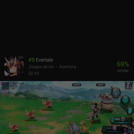
#
8
Evertale
69
%
Juegos de rol
Aventura
similar
$0.99