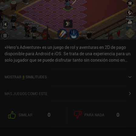
«Hero's Adventure» es un juego de rol y aventuras en 2D de pago
disponible para Android e iOS. Se trata de una experiencia para un
solo jugador que se puede disfrutar tanto sin conexión como en
línea, en modo horizontal. Ha recibido 6 valoraciones de los
usuarios de la comunidad MiniReview. Hero's Adventure se lanzó
MOSTRAR
8
SIMILITUDES
en enero de 2025 y cuenta actualmente con una puntuación de 4,7
sobre 5,0 en Google Play y de 4,6 sobre 5,0 en la App Store de iOS.
MÁS JUEGOS COMO ESTE
0
0
SIMILAR
PARA NADA