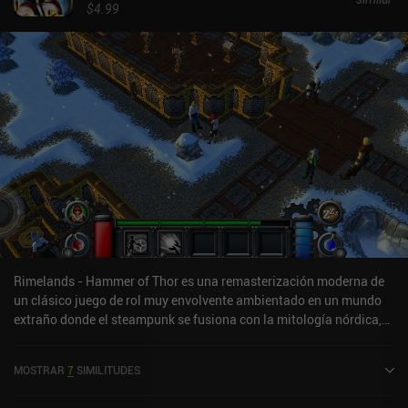
$4.99
Rimelands - Hammer of Thor es una remasterización moderna de
un clásico juego de rol muy envolvente ambientado en un mundo
extraño donde el steampunk se fusiona con la mitología nórdica,
la magia es real y todos los combates se resuelven lanzando los
dados. Jugamos como una joven que intenta investigar el
MOSTRAR
7
SIMILITUDES
asesinato de su familia en medio del caos de las tensiones
políticas previas a la guerra, el miedo a una enfermedad