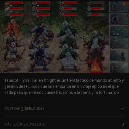
Tales of Illyria: Fallen Knight es un RPG táctico de mundo abierto y
gestión de recursos que nos embarca en un viaje épico en el que
cada paso que demos puede llevarnos a la fama y la fortuna, o a
nuestra prematura desaparición.Seguimos la historia de un
aristócrata fugitivo que busca justicia tras ser acusado
MOSTRAR
7
SIMILITUDES
falsamente del asesinato de su propia familia. El modo de juego
consiste en viajar entre ciudades para completar diversas tareas
utilizando oro, influencia y las habilidades de nuestro personaje.
MÁS JUEGOS COMO ESTE
Cada viaje dura muchos días en el juego y requiere comida y agua