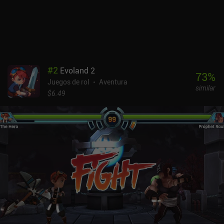
de Bylina es que nunca me sentí obligado a hacer nada.
Simplemente podía ir a mi ritmo y encontrar mi propio camino en
la bien escrita historia del juego. A veces, menos es más, y esto es
lo que hace que Bylina sea agradable. Es una experiencia de la
vieja escuela, lo que significa que no hay viajes rápidos, ni
marcadores de misiones, y sí muchas batallas aleatorias. Puede
#
2
Evoland 2
que a algunos no les guste, pero a otros les encantará. Bylina -
73
%
Juegos de rol
Aventura
Lure of the Sorceress es un juego premium de 0,99 $ que merece la
similar
pena probar para los fans de los RPG de la vieja escuela.
$6.49