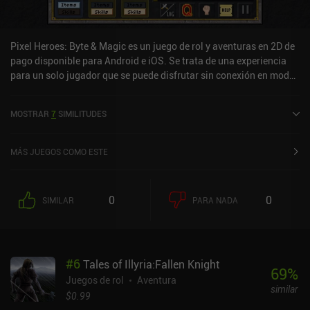
Pixel Heroes: Byte & Magic es un juego de rol y aventuras en 2D de
pago disponible para Android e iOS. Se trata de una experiencia
para un solo jugador que se puede disfrutar sin conexión en modo
horizontal. Ha recibido 2 valoraciones de los usuarios de la
comunidad MiniReview. Pixel Heroes: Byte & Magic se lanzó en
MOSTRAR
7
SIMILITUDES
marzo de 2015 y tiene actualmente una puntuación de 3,8 sobre
5,0 en Google Play y de 4,4 sobre 5,0 en la App Store de iOS.
MÁS JUEGOS COMO ESTE
0
0
SIMILAR
PARA NADA
#
6
Tales of Illyria:Fallen Knight
69
%
Juegos de rol
Aventura
similar
$0.99