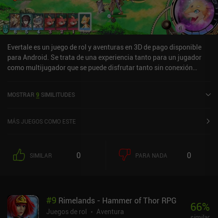
Evertale es un juego de rol y aventuras en 3D de pago disponible
para Android. Se trata de una experiencia tanto para un jugador
como multijugador que se puede disfrutar tanto sin conexión
como en línea en modo horizontal. Evertale salió a la venta en
marzo de 2019 y cuenta actualmente con una valoración de 4,6
MOSTRAR
9
SIMILITUDES
sobre 5,0 en Google Play.
MÁS JUEGOS COMO ESTE
0
0
SIMILAR
PARA NADA
#
9
Rimelands - Hammer of Thor RPG
66
%
Juegos de rol
Aventura
similar