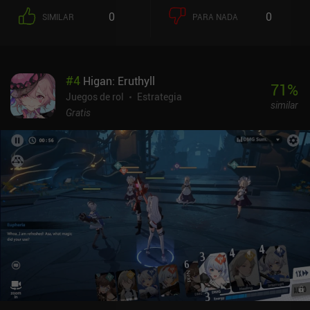
habilidades únicas, y podemos cambiar de clase encontrando una
0
0
SIMILAR
PARA NADA
urna funeraria y su espíritu mientras exploramos. Las clases
también se pueden mejorar usando piezas elementales,
fragmentos y gemas. Aunque es genial encontrar urnas y espíritus
increíblemente raros, esta alegría se ve entorpecida por el alto
#
4
Higan: Eruthyll
coste de mejorar nuestras clases utilizando recursos escasos que
71
%
requieren horas de molienda para conseguirlos. Durante el
Juegos de rol
Estrategia
similar
combate, activamos habilidades usando maná que se repone
Gratis
después de cada batalla, o habilidades especiales que consumen
recursos raros y caros. Se supone que estas habilidades
especiales proporcionan una estrategia más profunda, pero no lo
consiguen, ya que no son más poderosas que sus homólogas
normales. Donde sí funciona este sistema, sin embargo, es en los
combates PvP asíncronos en los que empezamos cada batalla sin
maná y ganamos perks que proporcionan recursos limitados a
medida que aumentan nuestros rangos. Doom & Destiny es un
juego premium de 4,99 dólares en Android y 2,99 dólares en iOS,
aunque frecuentemente sale a la venta por 0,99 dólares. A pesar de
la enorme cantidad de contenido y actualizaciones que ha recibido
desde su lanzamiento en 2015, el juego está ligeramente
anticuado a estas alturas, y hay muchos RPG menos caros con