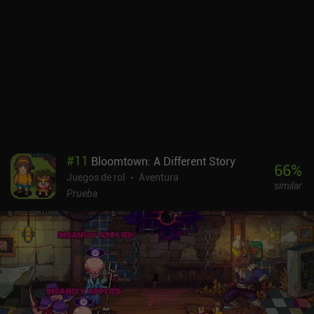
están prácticamente grabados en piedra, y sólo podemos
mejorarlos temporalmente con equipamiento y consumibles, a
menudo a expensas de otras estadísticas. Además, es imposible
dominar todas las habilidades disponibles, así que prepárate para
fallar chequeos o incluso perder misiones simplemente por haber
elegido un camino de desarrollo diferente. Pero esa es una razón
más para volver a jugar. También me ha gustado el nuevo esquema
de control mejorado, que incluye compatibilidad con mandos
externos. Trudograd es un juego premium que cuesta 10,99 $ en
Android y 9,99 $ en iOS, incluyendo un par de DLC opcionales. Es
uno de los mejores RPG tácticos disponibles para móviles y, al
#
11
Bloomtown: A Different Story
igual que su predecesor, es un juego imprescindible para cualquier
66
%
Juegos de rol
Aventura
fan del género.
similar
Prueba