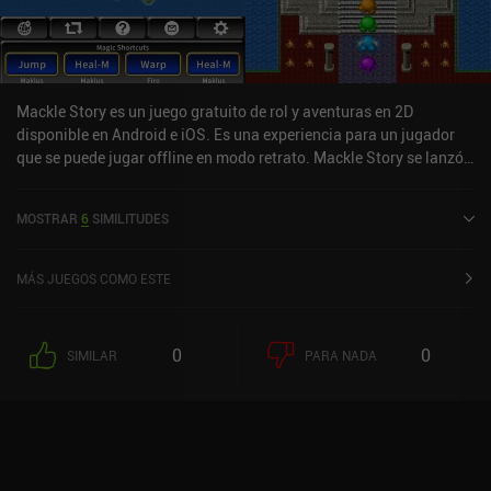
recompensas por temporada. Aunque son bastante divertidos, los
combates pueden durar más de 10 minutos y el emparejamiento
no siempre es bueno. Así que me quedé sobre todo con el PvE.
Vampire's Fall 2 se monetiza a través de un único anuncio
incentivado para obtener una pequeña cantidad de recursos, e
Mackle Story es un juego gratuito de rol y aventuras en 2D
iAPs para la moneda que se utiliza para abrir los cofres que dejan
disponible en Android e iOS. Es una experiencia para un jugador
los monstruos. Para ser un juego de rol gratuito, no puede ser
que se puede jugar offline en modo retrato. Mackle Story se lanzó
mejor. Es el primer juego de rol en mucho tiempo que me ha hecho
en octubre de 2024 y tiene una valoración actual de 5 sobre 5,0 en
explorar de verdad.
iOS App Store.
MOSTRAR
6
SIMILITUDES
MÁS JUEGOS COMO ESTE
0
0
SIMILAR
PARA NADA