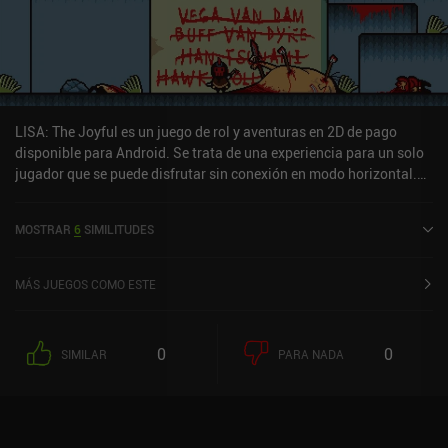
ramificaciones con botín oculto. LISA: The Painful es un juego
premium de 4,99 $. Personalmente, la franquicia LISA es una
especie de hit-or-miss, pero los fans de este estilo de RPG
disfrutarán sin duda de las vibraciones retro, el humor negro y la
sólida jugabilidad.
LISA: The Joyful es un juego de rol y aventuras en 2D de pago
disponible para Android. Se trata de una experiencia para un solo
jugador que se puede disfrutar sin conexión en modo horizontal.
LISA: The Joyful salió a la venta en abril de 2025 y cuenta
actualmente con una valoración de 3,9 sobre 5,0 en Google Play.
MOSTRAR
6
SIMILITUDES
MÁS JUEGOS COMO ESTE
0
0
SIMILAR
PARA NADA