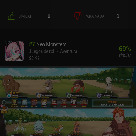
en cantidades suficientes, lo que significa que hay mucho tiempo
para que los enemigos, los eventos aleatorios y las condiciones
0
0
SIMILAR
PARA NADA
climáticas desfavorables obstaculicen nuestro progreso y dañen a
nuestro grupo. La mayoría de los encuentros nos plantean
decisiones morales que pueden resolverse como mejor nos
parezca, aunque elegir ser bueno o malo tiene sus consecuencias
#
7
Neo Monsters
más adelante en el juego.El combate se desarrolla en una
69
%
cuadrícula en la que nuestros personajes y nuestros enemigos se
Juegos de rol
Aventura
similar
turnan para atacar, defenderse, potenciarse, lanzar hechizos y
$0.99
cambiar de posición. Los personajes luchan por su cuenta
basándose en comportamientos preestablecidos, pero si no
estamos satisfechos con cómo va la batalla, podemos hacer una
pausa en cualquier momento para dar nuevas órdenes, lo que
significa que podemos disfrutar del trepidante combate del juego
sin perder el control sobre el campo. Mientras tanto, la rica
variedad de movimientos y hechizos que aprendemos y subimos
de nivel introduce muchas posibilidades tácticas interesantes.El
juego presenta un estilo visual único en el que cada objeto y
personaje está cuidadosamente dibujado a mano. Pero lo más
impresionante es que los desarrolladores han creado un enorme
mundo de fantasía con una profunda tradición, una rica historia y