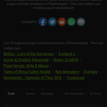
juegos móviles similares a Phantomgate : The Last Valkyri que
creemos que te encantarán!
Compartir
:
Los 10 mejores juegos móviles similares a Phantomgate : The Last
Valkyri son:
Bylina - Lure of the Sorceress
|
Evoland 2
|
Doom & Destiny Advanced
|
Higan: Eruthyll
|
Pixel Heroes: Byte & Magic
|
Tales of Illyria:Fallen Knight
|
Neo Monsters
|
Evertale
|
Rimelands - Hammer of Thor RPG
|
Trudograd
Todo
Gratis
|
De pago
Sin conexión
|
En línea