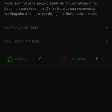
menos grind y más pulidos en el mercado.
Higan: Eruthyll es un juego gratuito de rol y estrategia en 3D
disponible para Android e iOS. Se trata de una experiencia
multijugador a la que se puede jugar en línea tanto en modo
vertical como horizontal. Higan: Eruthyll salió al mercado en
marzo de 2023 y cuenta actualmente con una valoración de 3,4
MOSTRAR
9
SIMILITUDES
sobre 5,0 en Google Play y de 3,4 sobre 5,0 en la App Store de iOS.
MÁS JUEGOS COMO ESTE
0
0
SIMILAR
PARA NADA