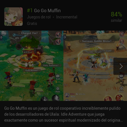
#
1
Go Go Muffin
84
%
Juegos de rol
Incremental
similar
Gratis
Go Go Muffin es un juego de rol cooperativo increíblemente pulido
de los desarrolladores de Ulala: Idle Adventure que juega
exactamente como un sucesor espiritual modernizado del original.
Tras seleccionar una clase durante la creación del personaje,