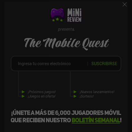
nuevos sistemas. El estilo artístico está lleno de encanto y la
interfaz es sencilla, aunque a algunos no les gusten las numerosas
misiones diarias y los "puntos rojos". Go Go Muffin se monetiza a
través de un pase de batalla, suscripciones e iAPs para obtener
dinero premium con el que desbloquear habilidades, mascotas y
presenta,
cosméticos mediante un sistema gacha. Afortunadamente, el
The Mobile Quest
juego se disfruta fácilmente como jugador libre. No es para todo el
mundo, pero es un gran juego para experiencias multijugador
casuales. Yo lo he disfrutado más de lo que pensaba.
SUSCRIBIRSE
¡Próximos juegos!
¡Nuevos lanzamientos!
¡Juegos en oferta!
¡Sorteos!
¡Únete a más de 6,000 jugadores móvil
que reciben nuestro
boletín semanal
!