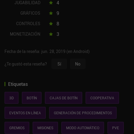
4
JUGABILIDAD
9
GRÁFICOS
8
CONTROLES
3
MONETIZACIÓN
Fecha de la reseña: jun. 28, 2019 (en Android)
¿Te gustó esta reseña?
Sí
No
Etiquetas
3D
BOTÍN
CAJAS DE BOTÍN
COOPERATIVA
EVENTOS EN LÍNEA
GENERACIÓN DE PROCEDIMIENTOS
GREMIOS
MISIONES
MODO AUTOMÁTICO
PVE