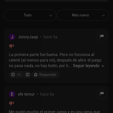
Todo
Más nuevo
J
JonnyJaap
•
hace 5a
La primera parte fue buena. Pero no funciona al
ralentí (al menos para mí), después de abrir el juego
no pasa nada, no hay botín, por lo que el progreso es
...
Seguir leyendo
super lento .
+
1
Responder
E
efe temur
•
hace 6a
Me gustó mucho el primer juego y es una pena que