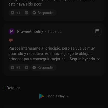
este haya sido peor.
+
1
Responder
P
PrawieAmbitny
•
hace 6a
Parece interesante al principio, pero se vuelve muy
aburrido y repetitivo. Además, el juego te obliga a
grindear para conseguir mejor equipo para superar
...
Seguir leyendo
ciertos jefes, lo cual es una locura para un juego
+
1
Responder
"dinámico" como este.
Detalles
Google Play