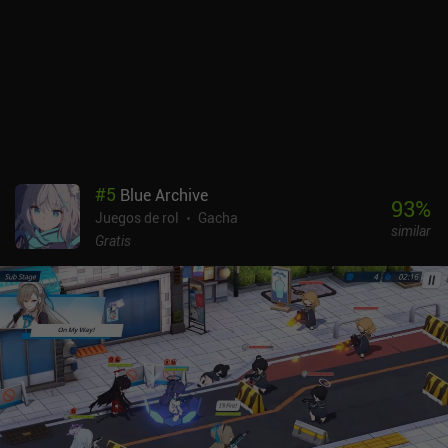
algunas características de calidad de vida poco frecuentes, como
un ajuste que indica al sistema automático que se desactive al
llegar a un jefe.El estilo artístico mitológico urbano crea un
entorno interesante, y con unas animaciones de ataque cuidadas,
música y efectos de sonido perfectos, e incluso héroes con voz,
Dislyte es fácilmente uno de los juegos de mayor calidad dentro
del género.Por desgracia, Dislyte se monetiza a través de un
sistema de energía, iAPs para conseguir más oro y gacha, un pase
de batalla e incluso suscripciones. Este es posiblemente el mayor
#
5
Blue Archive
inconveniente del juego. Recibimos una cantidad decente de
93
%
Juegos de rol
Gacha
recursos como jugador gratuito, pero las tasas de gacha pull son
similar
muy bajas. Así que juega sólo si te gustan los juegos de rol con
Gratis
gacha.