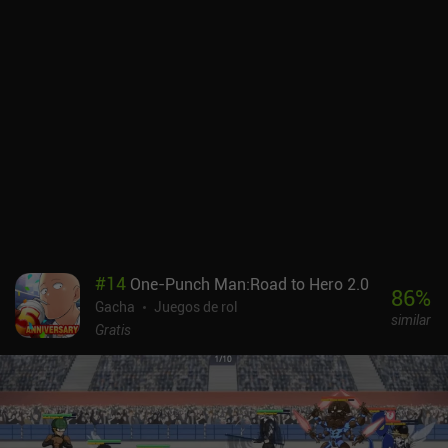
roguelike en el que podemos elegir una de tres mejoras después de
cada combate. Aunque el juego no es completamente de mundo
abierto, podemos explorar un mundo grande y hermoso en el que
se han eliminado las típicas pantallas de "recompensa por
combate" y "selección de nivel" para que la experiencia sea más
envolvente. Las animaciones de las habilidades también son
increíbles, y me encanta cómo el juego entra y sale del combate
casi sin tiempo de carga.Por desgracia, al final desbloqueamos el
combate automático. Y aunque la historia no está mal, tienes que
estar preparado para horas de largas conversaciones entre tu
personaje y los PNJ.Los héroes se adquieren a través de un
sistema gacha y se pueden mejorar de varias formas que son
bastante estándar para el género.Honkai: Star Rail se monetiza a
#
14
One-Punch Man:Road to Hero 2.0
través de iAPs para un pase de temporada, recursos y el sistema
86
%
Gacha
Juegos de rol
gacha. Por suerte, estas compras no son muy frecuentes y puedes
similar
completar todo el juego como jugador libre.Si tuviera que jugar a
Gratis
un juego de este género, este sería mi elección. Hay juegos con
más profundidad estratégica, pero como experiencia general,
disfruté bastante de su pulida jugabilidad.