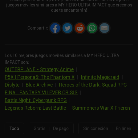
juegos móviles similares a MY HERO ULTRA IMPACT que creemos
que te encantarán!
Compartir
:
Los 10 mejores juegos móviles similares a MY HERO ULTRA
IMPACT son:
OUTERPLANE - Strategy Anime
|
P5X | Persona5: The Phantom X
|
Infinite Magicraid
|
Dislyte
|
Blue Archive
|
Heroes of the Dark: Squad RPG
|
FINAL FANTASY VII EVER CRISIS
|
Battle Night: Cyberpunk RPG
|
Legends Reborn: Last Battle
|
Summoners War X Frieren
Todo
Gratis
|
De pago
Sin conexión
|
En línea