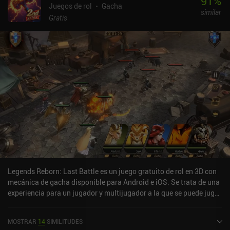
91
%
Juegos de rol
Gacha
similar
Gratis
Legends Reborn: Last Battle es un juego gratuito de rol en 3D con
mecánica de gacha disponible para Android e iOS. Se trata de una
experiencia para un jugador y multijugador a la que se puede jugar
en línea en modo horizontal. Ha recibido una valoración de un
usuario de la comunidad de MiniReview. Legends Reborn: Last
MOSTRAR
14
SIMILITUDES
Battle se lanzó en agosto de 2021 y cuenta actualmente con una