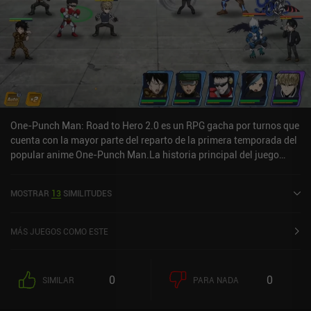
One-Punch Man: Road to Hero 2.0 es un RPG gacha por turnos que
cuenta con la mayor parte del reparto de la primera temporada del
popular anime One-Punch Man.La historia principal del juego
retrata la primera temporada del anime, pero en lugar de jugar
como el protagonista Saitama, debemos formar un equipo de
MOSTRAR
13
SIMILITUDES
cinco héroes y abrirnos camino a través de varios modos de juego
individuales y multijugador. Durante el combate, sólo tenemos que
colocar a nuestro equipo y tocar para lanzar habilidades
MÁS JUEGOS COMO ESTE
definitivas. Esto hace que el sistema de combate resulte mediocre
y en su mayor parte automatizado, lo que puede aburrir a algunos
jugadores.Los nuevos héroes se reclutan a través de un sistema de
0
0
SIMILAR
PARA NADA
desbloqueo gacha, pero las bajas tasas de extracción y los
escasos recursos nos obligan a jugar a todos los modos de juego,