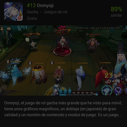
#
12
Onmyoji
89
%
Gacha
Juegos de rol
similar
Gratis
Onmyoji, el juego de rol gacha más grande que he visto para móvil,
tiene unos gráficos magníficos, un doblaje (en japonés) de gran
calidad y un montón de contenido y modos de juego. Es un juego
gacha, y los jugadores pueden conseguir los mejores héroes y
equipo simplemente pagando (y con suerte). Sin embargo, al