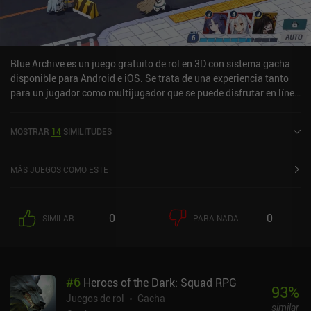
Blue Archive es un juego gratuito de rol en 3D con sistema gacha
disponible para Android e iOS. Se trata de una experiencia tanto
para un jugador como multijugador que se puede disfrutar en línea
en modo horizontal. Ha recibido una valoración de un usuario de
la comunidad de MiniReview. Blue Archive se lanzó en noviembre
MOSTRAR
14
SIMILITUDES
de 2021 y tiene actualmente una puntuación de 4,2 sobre 5,0 en
Google Play y de 4 sobre 5,0 en la App Store de iOS.
MÁS JUEGOS COMO ESTE
0
0
SIMILAR
PARA NADA
#
6
Heroes of the Dark: Squad RPG
93
%
Juegos de rol
Gacha
similar