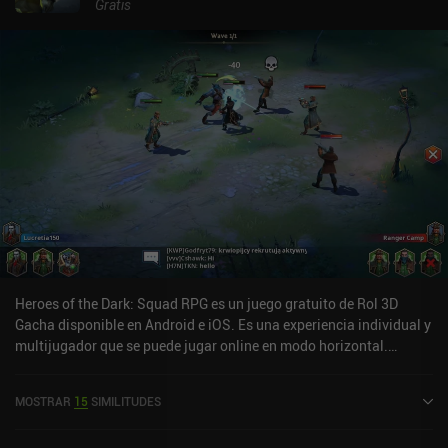
Gratis
Heroes of the Dark: Squad RPG es un juego gratuito de Rol 3D
Gacha disponible en Android e iOS. Es una experiencia individual y
multijugador que se puede jugar online en modo horizontal.
Heroes of the Dark: Squad RPG se lanzó en octubre de 2021 y tiene
una valoración actual de 4,2 sobre 5,0 en Google Play y de 4,6
MOSTRAR
15
SIMILITUDES
sobre 5,0 en la App Store de iOS.