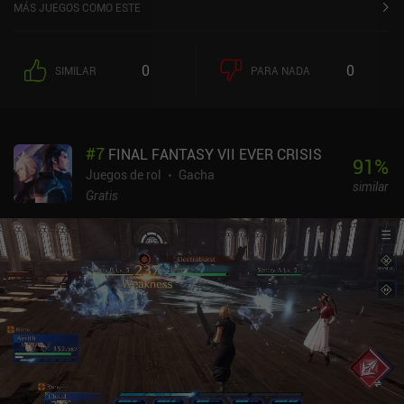
MÁS JUEGOS COMO ESTE
0
0
SIMILAR
PARA NADA
#
7
FINAL FANTASY VII EVER CRISIS
91
%
Juegos de rol
Gacha
similar
Gratis