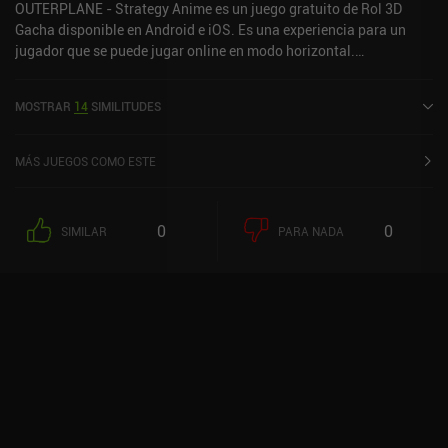
OUTERPLANE - Strategy Anime es un juego gratuito de Rol 3D
Gacha disponible en Android e iOS. Es una experiencia para un
jugador que se puede jugar online en modo horizontal.
OUTERPLANE - Strategy Anime se lanzó en mayo de 2023 y tiene
una valoración actual de 4,5 sobre 5,0 en Google Play y de 4,7
MOSTRAR
14
SIMILITUDES
sobre 5,0 en la App Store de iOS.
MÁS JUEGOS COMO ESTE
0
0
SIMILAR
PARA NADA