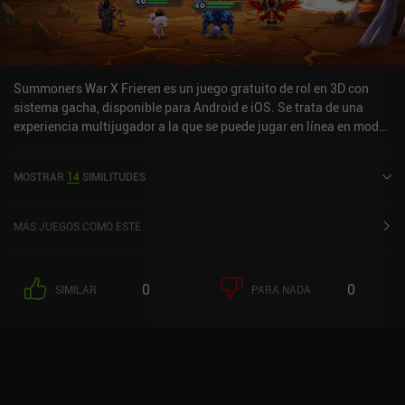
Summoners War X Frieren es un juego gratuito de rol en 3D con
sistema gacha, disponible para Android e iOS. Se trata de una
experiencia multijugador a la que se puede jugar en línea en modo
horizontal. Summoners War X Frieren se lanzó en junio de 2014 y
cuenta actualmente con una valoración de 3,9 sobre 5,0 en Google
MOSTRAR
14
SIMILITUDES
Play y de 4,2 sobre 5,0 en la App Store de iOS.
MÁS JUEGOS COMO ESTE
0
0
SIMILAR
PARA NADA