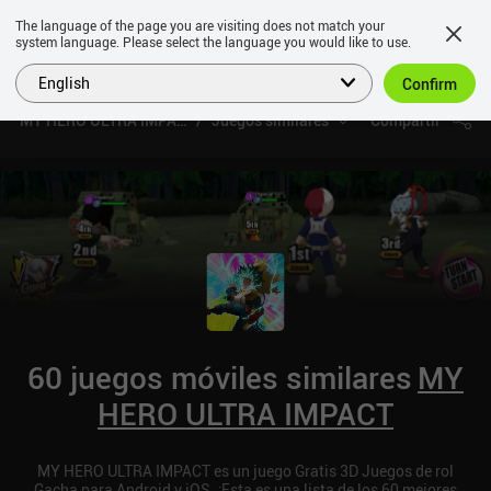
The language of the page you are visiting does not match your
system language. Please select the language you would like to use.
English
Confirm
MY HERO ULTRA IMPACT
Juegos similares
Compartir
60 juegos móviles similares
MY
HERO ULTRA IMPACT
MY HERO ULTRA IMPACT es un juego Gratis 3D Juegos de rol
Gacha para Android y iOS. ¡Esta es una lista de los 60 mejores