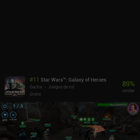
#
11
Star Wars™: Galaxy of Heroes
89
%
Gacha
Juegos de rol
similar
Gratis