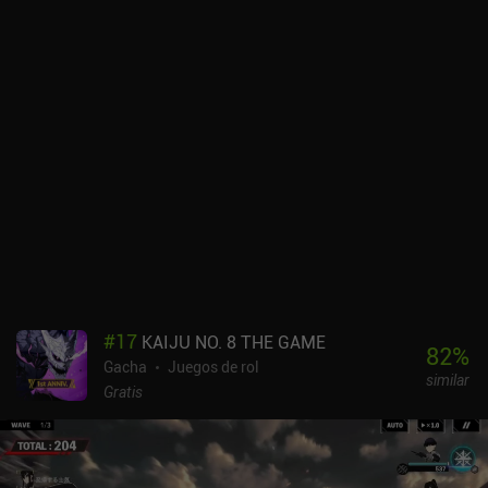
mediante ataques directos o empujándolos por acantilados o
tendiéndoles trampas. Curiosamente, un modo de juego
independiente inspirado en los roguelike nos permite de vez en
cuando rebobinar el tiempo para tomar decisiones diferentes, que
conducen a nuevos resultados y ramificaciones de la historia. Esto
añade un gran valor de rejugabilidad, ya que podemos explorar
múltiples finales en función de nuestras decisiones. El detallado
pixel art y la mezcla de sprites en 2D y entornos en 3D son
fantásticos y crean una atmósfera vibrante. Y la épica banda
sonora lo complementa a la perfección. Se trata de un juego
bastante pulido. Sin embargo, el juego se monetiza mediante un
sistema de gacha para conseguir nuevas unidades o equipo y un
sistema de energía. Esto puede resultar un poco intrusivo para
quienes prefieran una experiencia RPG más directa.
Afortunadamente, el juego sigue siendo bueno como free player, y
#
17
KAIJU NO. 8 THE GAME
la campaña está separada en su mayor parte del gacha. Sword of
82
%
Gacha
Juegos de rol
Convallaria captura la esencia de los juegos de estrategia clásicos
similar
al tiempo que añade suficientes toques modernos para destacar.
Gratis
Es un RPG táctico con gacha: lo amas o lo odias. Pero creo que la
mayoría podrá disfrutar de las más de 30 horas de campaña para
un jugador.