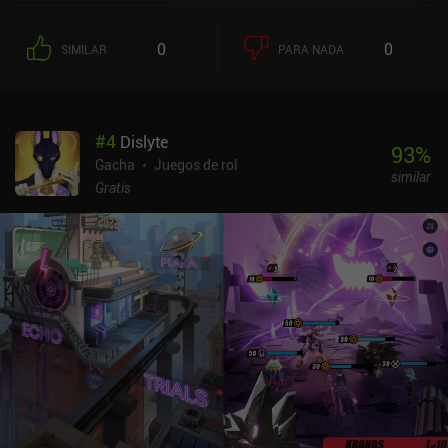
0
0
SIMILAR
PARA NADA
#
4
Dislyte
93
%
Gacha
Juegos de rol
similar
Gratis