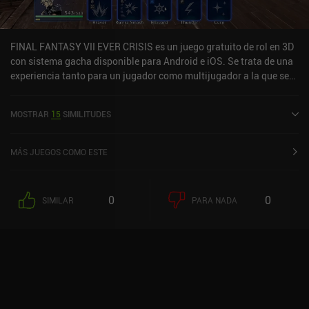
FINAL FANTASY VII EVER CRISIS es un juego gratuito de rol en 3D
con sistema gacha disponible para Android e iOS. Se trata de una
experiencia tanto para un jugador como multijugador a la que se
puede jugar en línea en modo horizontal. Ha recibido 2
valoraciones de los usuarios de la comunidad MiniReview. FINAL
MOSTRAR
15
SIMILITUDES
FANTASY VII EVER CRISIS se lanzó en septiembre de 2023 y tiene
actualmente una puntuación de 4,1 sobre 5,0 en Google Play y de
4,7 sobre 5,0 en la App Store de iOS.
MÁS JUEGOS COMO ESTE
0
0
SIMILAR
PARA NADA