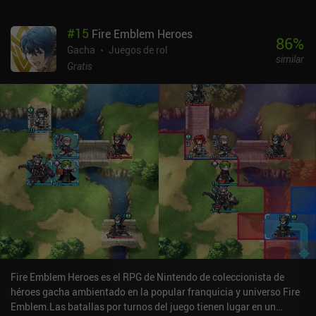
incluido el modo PvP asíncrono, para poder seguir avanzando en
la campaña para un jugador.Aunque el estilo artístico no está mal,
#
15
Fire Emblem Heroes
One.Punch Man: Road to Hero 2.0 es, por desgracia, otro RPG
86
%
gacha "free-to-play" al uso que no consigue diferenciarse de la
Gacha
Juegos de rol
similar
competencia. El modo para un jugador es innecesariamente
Gratis
pesado, el combate es poco estimulante y automatizado, y los
recursos necesarios para progresar son demasiado escasos, todo
ello en un intento de hacernos comprar alguno de los iAP diarios
"Insane Deals". Ah, y también hay un sistema VIP. Ouch.Si estás
buscando tu próximo juego gacha, no creo que este sea el más
adecuado, a menos que seas un fan incondicional del anime, en
cuyo caso puede que disfrutes del juego si eres capaz de ver más
allá del modelo de monetización y los posibles paywalls.
Fire Emblem Heroes es el RPG de Nintendo de coleccionista de
héroes gacha ambientado en la popular franquicia y universo Fire
Emblem.Las batallas por turnos del juego tienen lugar en un