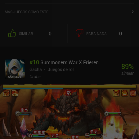
valoración de 4,2 sobre 5,0 en Google Play y de 4,5 sobre 5,0 en la
App Store de iOS.
MÁS JUEGOS COMO ESTE
0
0
SIMILAR
PARA NADA
#
10
Summoners War X Frieren
89
%
Gacha
Juegos de rol
similar
Gratis