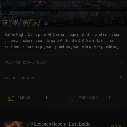
Battle Night: Cyberpunk RPG es un juego gratuito de rol en 2D con
sistema gacha disponible para Android e iOS. Se trata de una
experiencia para un jugador y multijugador a la que se puede jugar
en línea en modo horizontal. Battle Night: Cyberpunk RPG se lanzó
en septiembre de 2020 y cuenta actualmente con una valoración
MOSTRAR
12
SIMILITUDES
de 4,5 sobre 5,0 en Google Play y de 4,8 sobre 5,0 en la App Store
de iOS.
MÁS JUEGOS COMO ESTE
0
0
SIMILAR
PARA NADA
#
9
Legends Reborn: Last Battle