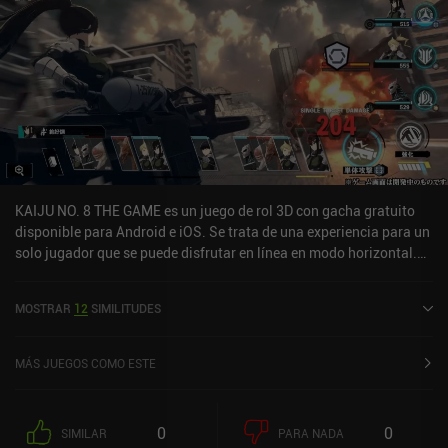
KAIJU NO. 8 THE GAME es un juego de rol 3D con gacha gratuito
disponible para Android e iOS. Se trata de una experiencia para un
solo jugador que se puede disfrutar en línea en modo horizontal.
Ha recibido 2 valoraciones de los usuarios de la comunidad
MiniReview. KAIJU NO. 8 THE GAME se lanzó en julio de 2025 y
MOSTRAR
12
SIMILITUDES
tiene una valoración actual de 4,4 sobre 5,0 en Google Play y de 4,9
sobre 5,0 en la App Store de iOS.
MÁS JUEGOS COMO ESTE
0
0
SIMILAR
PARA NADA