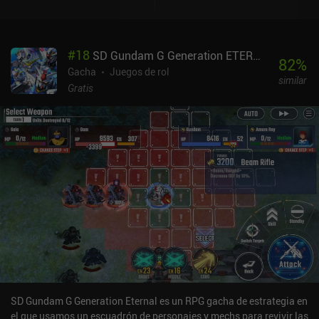
#
18
SD Gundam G Generation ETERNAL
82
%
Gacha
Juegos de rol
similar
Gratis
SD Gundam G Generation Eternal es un RPG gacha de estrategia en
el que usamos un escuadrón de personajes y mechs para revivir las