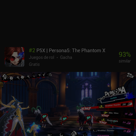
#
2
P5X | Persona5: The Phantom X
93
%
Juegos de rol
Gacha
similar
Gratis