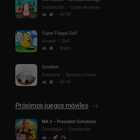
Simulación
Cajón de arena
$4.99
Super Flappy Golf
Arcade
Golf
Gratis
Growbot
Aventura
Apuntar y hacer clic
$4.49
Próximos juegos móviles
MA 3 – President Simulator
ntal
Estrategia
Simulación
1
%