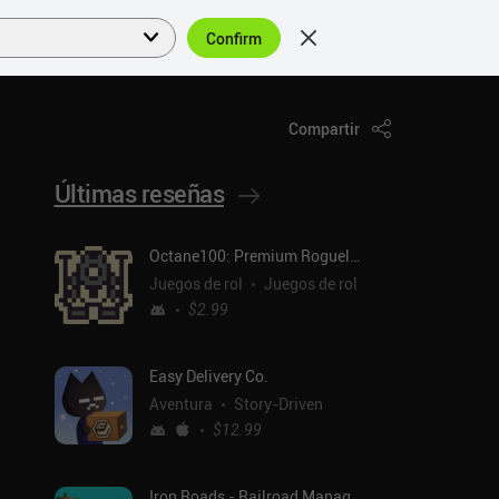
Confirm
Acceder
ES
Compartir
Últimas reseñas
Octane100: Premium Roguelike
Juegos de rol
Juegos de rol
$2.99
Easy Delivery Co.
Aventura
Story-Driven
$12.99
Iron Roads - Railroad Manager