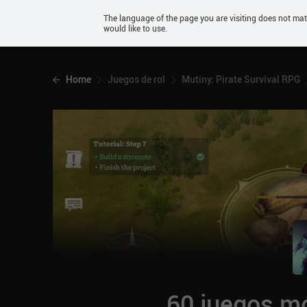
Android
The language of the page you are visiting does not ma
would like to use.
iOS
Home
Juegos de rol
Mutiny: Pirate Survival RPG
60 juegos mó