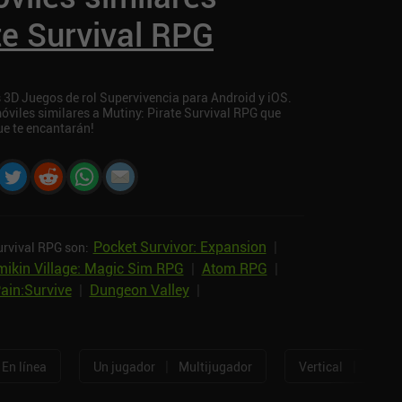
te Survival RPG
s 3D Juegos de rol Supervivencia para Android y iOS.
móviles similares a Mutiny: Pirate Survival RPG que
e te encantarán!
Pocket Survivor: Expansion
|
urvival RPG son:
ikin Village: Magic Sim RPG
|
Atom RPG
|
ain:Survive
|
Dungeon Valley
|
|
|
En línea
Un jugador
Multijugador
Vertical
Horizo