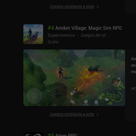
Juegos similares a este
#
4
Amikin Village: Magic Sim RPG
Supervivencia
Juegos de rol
Gratis
Am
en
mo
base. Aparte del bucle de j
re
MO
ca
captur
mo
pa
Juegos similares a este
si
ut
au
#
5
Atom RPG
de