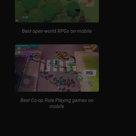
Best open-world RPGs on mobile
Best Co-op Role Playing games on
mobile