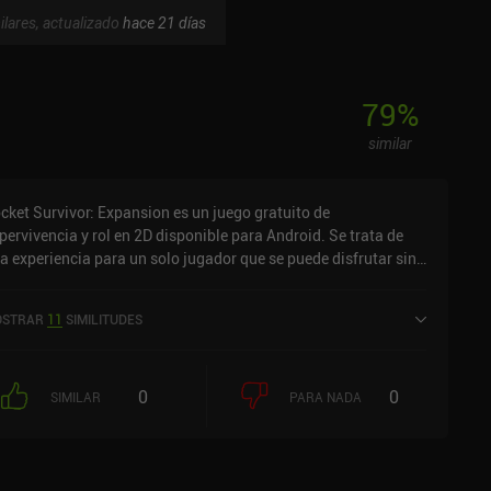
ilares, actualizado
hace 21 días
79
%
similar
cket Survivor: Expansion es un juego gratuito de
pervivencia y rol en 2D disponible para Android. Se trata de
a experiencia para un solo jugador que se puede disfrutar sin
nexión en modo vertical. Ha recibido una valoración de un
uario de la comunidad de MiniReview. Pocket Survivor:
STRAR
11
SIMILITUDES
pansion se lanzó en mayo de 2021 y tiene actualmente una
loración de 3,5 sobre 5,0 en Google Play.
0
0
SIMILAR
PARA NADA