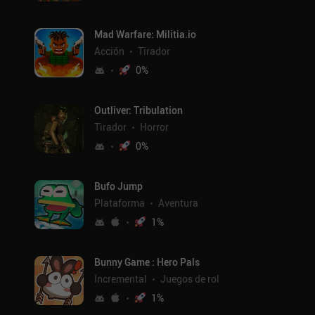
Mad Warfare: Militia.io
Acción
Tirador
0
%
Outliver: Tribulation
Tirador
Horror
0
%
Bufo Jump
Plataforma
Aventura
1
%
Bunny Game : Hero Pals
Incremental
Juegos de rol
1
%