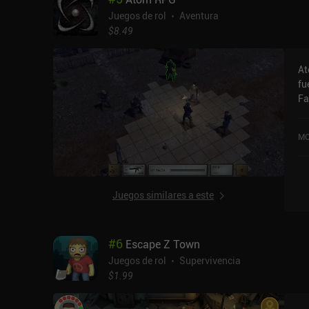
ha
Juegos de rol
Aventura
at
$8.49
cap
ot
At
se
fu
to
Fa
al
re
les
ru
pa
MO
in
me
co
au
es
ha
mi
es
Juegos similares a este
fa
apre
re
ba
lle
me
#
6
Escape Z Town
cl
Am
nu
ob
Juegos de rol
Supervivencia
ar
de
$1.99
ha
qu
situ
ju