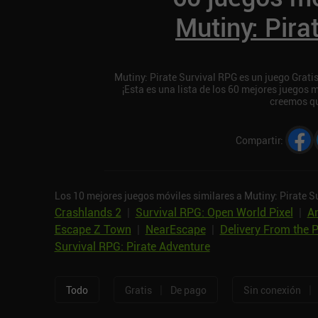
Mutiny: Pira
Mutiny: Pirate Survival RPG es un juego Grati
¡Esta es una lista de los 60 mejores juegos 
creemos qu
Compartir
:
Los 10 mejores juegos móviles similares a Mutiny: Pirate S
Crashlands 2
|
Survival RPG: Open World Pixel
|
Am
Escape Z Town
|
NearEscape
|
Delivery From the P
Survival RPG: Pirate Adventure
|
|
Todo
Gratis
De pago
Sin conexión