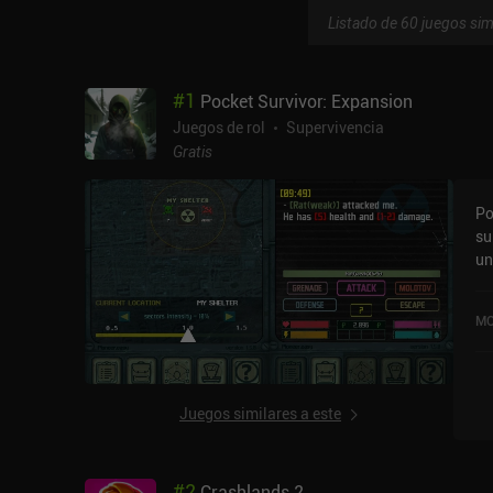
Listado de 60 juegos sim
#
1
Pocket Survivor: Expansion
Juegos de rol
Supervivencia
Gratis
Po
su
un
co
us
MO
Ex
va
Juegos similares a este
#
2
Crashlands 2