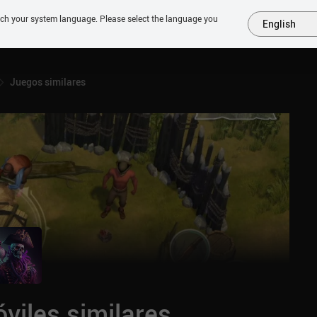
tch your system language. Please select the language you
English
MÁS
PRÓXIMOS
SIMILARES
COLECCIONES
TOP
Juegos similares
viles similares