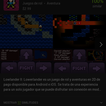
100
%
Juegos de rol
Aventura
similar
$2.99
Lowlander II: Lowerlander es un juego de rol y aventuras en 2D de
pago disponible para Android e iOS. Se trata de una experiencia
para un solo jugador que se puede disfrutar sin conexión en modo
vertical. Lowlander II: Lowerlander salió a la venta en julio de 2017
y cuenta actualmente con una valoración de 4,7 sobre 5,0 en
MOSTRAR
17
SIMILITUDES
Google Play y de 4,9 sobre 5,0 en la App Store de iOS.