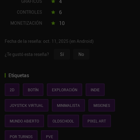
4
GRÁFICOS
6
CONTROLES
10
MONETIZACIÓN
Fecha de la reseña: oct. 11, 2025 (en Android)
¿Te gustó esta reseña?
Sí
No
Etiquetas
2D
BOTÍN
EXPLORACIÓN
INDIE
JOYSTICK VIRTUAL
MINIMALISTA
MISIONES
MUNDO ABIERTO
OLDSCHOOL
PIXEL ART
POR TURNOS
PVE