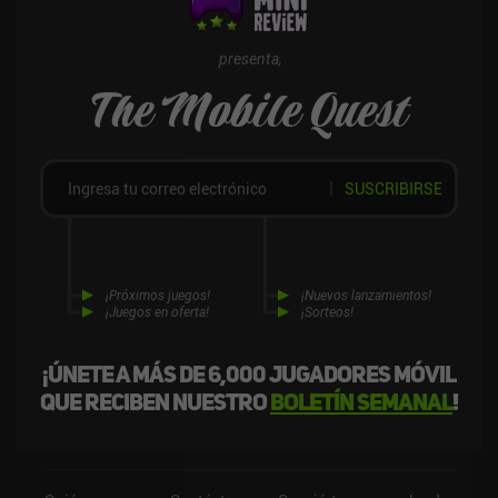
presenta,
The Mobile Quest
SUSCRIBIRSE
¡Próximos juegos!
¡Nuevos lanzamientos!
¡Juegos en oferta!
¡Sorteos!
¡Únete a más de 6,000 jugadores móvil
que reciben nuestro
boletín semanal
!