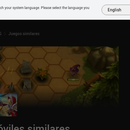
tch your system language. Please select the language you
English
MÁS
PRÓXIMOS
SIMILARES
COLECCIONES
TOP
G
Juegos similares
viles similares