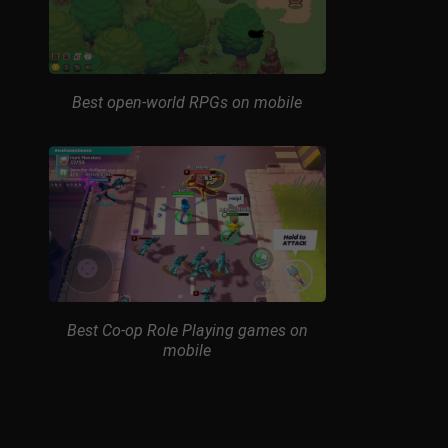
Best open-world RPGs on mobile
Best Co-op Role Playing games on
mobile