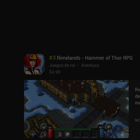
si
#
3
Rimelands - Hammer of Thor RPG
Juegos de rol
Aventura
$4.99
Ri
de
mu
nó
lanzan
MO
in
te
en