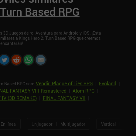
: Turn Based RPG
s 3D Juegos de rol Aventura para Android y iOS. ¡Esta
similares a Kings Hero 2: Turn Based RPG que creemos
 encantarán!
Vendir: Plague of Lies RPG
|
Evoland
|
urn Based RPG son:
NAL FANTASY VIII Remastered
|
Atom RPG
|
 IV (3D REMAKE)
|
FINAL FANTASY VII
|
|
|
En línea
Un jugador
Multijugador
Vertical
Horizo