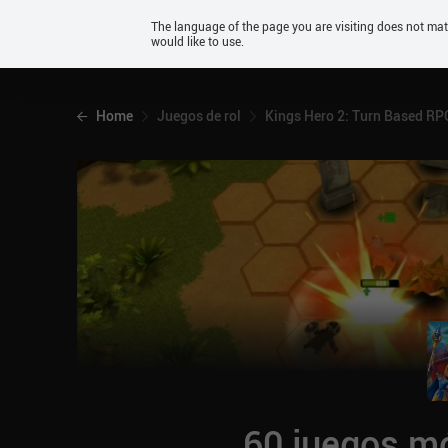
Android
The language of the page you are visiting does not ma
would like to use.
iOS
Home
Juegos de rol
Kings Hero 2: Turn Based RP
60 juegos mó