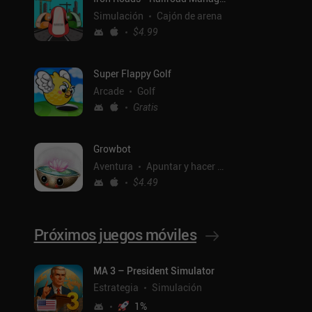
Simulación
Cajón de arena
$4.99
Super Flappy Golf
Arcade
Golf
Gratis
Growbot
Aventura
Apuntar y hacer clic
$4.49
Próximos juegos móviles
MA 3 – President Simulator
ntal
Estrategia
Simulación
1
%