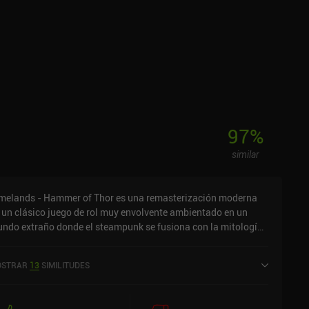
nceramente, hay muy pocos juegos de este tipo para móviles.
97
%
similar
melands - Hammer of Thor es una remasterización moderna
 un clásico juego de rol muy envolvente ambientado en un
ndo extraño donde el steampunk se fusiona con la mitología
rdica, la magia es real y todos los combates se resuelven
do los dados. Jugamos como una joven que intenta
STRAR
13
SIMILITUDES
vestigar el asesinato de su familia en medio del caos de las
nsiones políticas previas a la guerra, el miedo a una
fermedad desconocida que se propaga desde el subsuelo y los