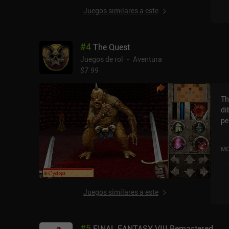
se
Juegos similares a este
espera
va
es
#
4
The Quest
ento
tu
Juegos de rol
Aventura
pe
$7.99
a d
nu
Th
la
di
la
pe
de
re
Da
ap
ta
MO
va
te
el
gr
af
he
bl
ca
Juegos similares a este
de
verdad
en
pe
at
em
#
5
FINAL FANTASY VIII Remastered
bl
en