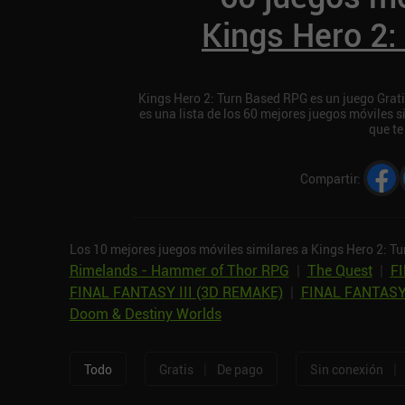
Kings Hero 2
Kings Hero 2: Turn Based RPG es un juego Grati
es una lista de los 60 mejores juegos móviles 
que te
Compartir
:
Los 10 mejores juegos móviles similares a Kings Hero 2: T
Rimelands - Hammer of Thor RPG
|
The Quest
|
FI
FINAL FANTASY III (3D REMAKE)
|
FINAL FANTASY
Doom & Destiny Worlds
|
|
Todo
Gratis
De pago
Sin conexión