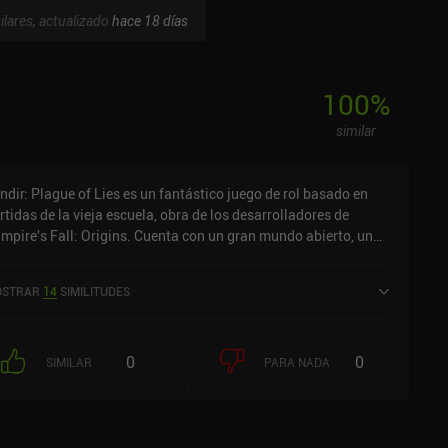
ilares, actualizado
hace 18 días
100
%
similar
ndir: Plague of Lies es un fantástico juego de rol basado en
rtidas de la vieja escuela, obra de los desarrolladores de
mpire's Fall: Origins. Cuenta con un gran mundo abierto, una
storia intrigante, misiones desafiantes, una personalización de
rsonajes extremadamente profunda y un sistema de combate
STRAR
14
SIMILITUDES
ombroso.Tras crear nuestro personaje, nos metemos de lleno
 una historia oscura y lúgubre y luego nos dejan explorar
bremente el mundo hablando con los PNJ, completando
0
0
siones, luchando contra enemigos y recogiendo recursos.Y
SIMILAR
PARA NADA
almente hay un alto nivel de libertad. Incluso si nos encargan
tar a un bandido, podemos decidir dejarlo marchar y seguir
mpliendo la misión. Esto crea un alto nivel de inmersión que
 ha gustado mucho.A medida que exploramos, podemos ser