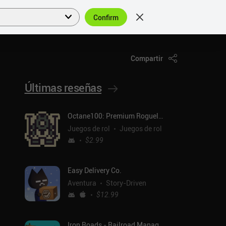
Confirm
Acceder
ES
Compartir
Últimas reseñas
Octane100: Premium Roguelike
Juegos de rol
Juegos de rol
$2.99
Easy Delivery Co.
Aventura
Story-Driven
$12.99
Iron Roads - Railroad Manager