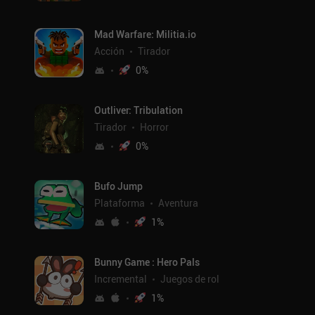
Mad Warfare: Militia.io
Acción
Tirador
0
%
Outliver: Tribulation
Tirador
Horror
0
%
Bufo Jump
Plataforma
Aventura
1
%
Bunny Game : Hero Pals
Incremental
Juegos de rol
1
%