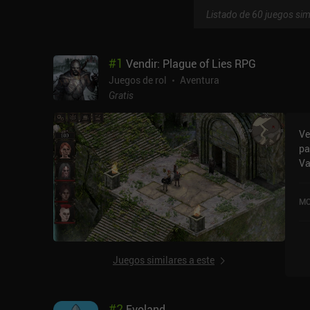
Listado de 60 juegos sim
#
1
Vendir: Plague of Lies RPG
Juegos de rol
Aventura
Gratis
Ve
pa
Va
hi
pe
MO
as
en
li
mi
Juegos similares a este
re
ma
cu
#
2
Evoland
me