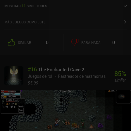
Hero's Quest: RPG Automático se lanzó en enero de 2021 y tiene
MOSTRAR
11
SIMILITUDES
una valoración actual de 4,4 sobre 5,0 en Google Play y de 4,8
sobre 5,0 en la App Store de iOS.
MÁS JUEGOS COMO ESTE
0
0
SIMILAR
PARA NADA
#
16
The Enchanted Cave 2
85
%
Juegos de rol
Rastreador de mazmorras
similar
$5.99