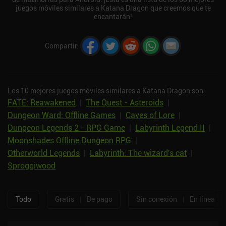
juegos móviles similares a Katana Dragon que creemos que te
encantarán!
Compartir
:
Los 10 mejores juegos móviles similares a Katana Dragon son:
FATE: Reawakened
|
The Quest - Asteroids
|
Dungeon Ward: Offline Games
|
Caves of Lore
|
Dungeon Legends 2 - RPG Game
|
Labyrinth Legend II
|
Moonshades Offline Dungeon RPG
|
Otherworld Legends
|
Labyrinth: The wizard's cat
|
Sproggiwood
Todo
Gratis
|
De pago
Sin conexión
|
En línea