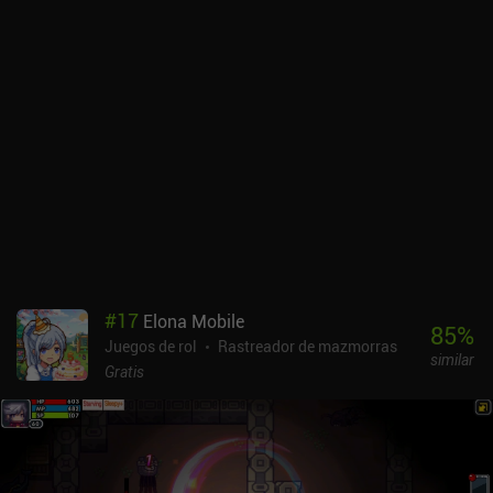
uno con estadísticas diferentes. Al subir de nivel, sin embargo,
ganamos puntos de habilidad que tenemos total libertad para
distribuir en un árbol de habilidades que se ramifica en
habilidades y bonificaciones de estadísticas de guerrero, mago y
alquimista. Además de la historia principal, el juego incluye los
modos Laberinto y Guarida de Monstruos, así como un modo
absurdo en el que jugamos como un limo.El desafío de riesgo
contra recompensa está siempre presente, especialmente durante
el combate, y aunque podemos usar la alquimia, el encantamiento
o la fuerza en nuestro beneficio, la dificultad aumenta con el
tiempo debido a los cambiantes biomas de la cueva, que suelen
estar asociados a un elemento. Por ejemplo, toda esa armadura
que hemos encantado con protección contra los ataques de hielo
puede resultar inútil contra los ataques de fuego que nos esperan
#
17
Elona Mobile
en el siguiente bioma.The Enchanted Cave 2 es un título premium
85
%
Juegos de rol
Rastreador de mazmorras
de 5,99 $ y una recomendación fácil para los fans de los RPG de
similar
mazmorras.
Gratis