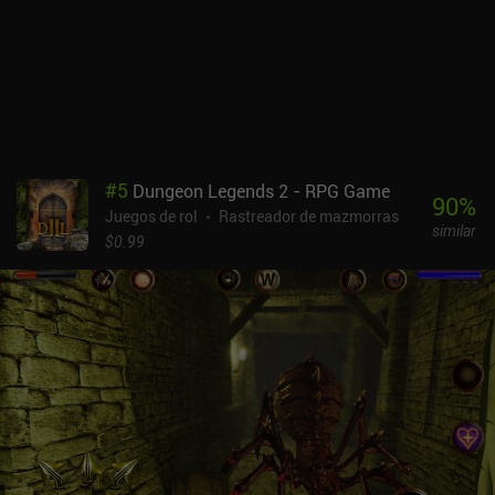
luchamos contra los enemigos en batallas por turnos en una
pantalla táctica aparte. Aquí, elegimos diferentes formaciones,
seleccionamos las habilidades adecuadas para los distintos tipos
de enemigos, utilizamos el terreno a nuestro favor y hacemos que
nuestros personajes se apoyen mutuamente para conseguir el
máximo efecto colectivo. Aunque el juego presenta gráficos
pixelados muy detallados, montones de animaciones
espectaculares e incluso sombras dinámicas, está claro que se
#
5
Dungeon Legends 2 - RPG Game
diseñó pensando en pantallas más grandes. Todo se ve demasiado
90
%
Juegos de rol
Rastreador de mazmorras
pequeño en los dispositivos móviles, lo que resulta especialmente
similar
frustrante cuando exploramos a menudo zonas subterráneas poco
$0.99
iluminadas. No obstante, la compatibilidad nativa con mandos es
un buen añadido. Caves of Lore es un juego premium de 7,99 $.
Puede parecer un poco caro -especialmente para un juego
desarrollado en solitario-, pero si te gustan los RPG complejos que
duran muchas horas, el precio está más que justificado.