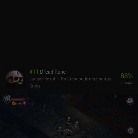
la victoria reside en utilizar hábilmente la fuerza de nuestro
personaje y su equipo. Esto resulta especialmente importante en
los niveles de dificultad más altos.Aunque el juego introduce
suficiente variedad y rejugabilidad como para pasar horas
jugando, al cabo de un rato empieza a resultar repetitivo. Gracias a
las habilidades distintivas, cada clase juega de forma muy
diferente, pero todas siguen teniendo el mismo equipo, lo que
parece una oportunidad desperdiciada. Además, la trama no
consigue intrigarme de verdad, y todos los diálogos de la historia
llenos de reflexiones nerviosas de nuestro guía espiritual se
vuelven irritantes bastante rápido.Sproggiwood es un juego
#
11
Dread Rune
premium de 4,99 $ sin anuncios ni iAP. A pesar de sus pequeños
88
%
Juegos de rol
Rastreador de mazmorras
inconvenientes, se trata de un roguelite muy bien hecho que estoy
similar
seguro que será apreciado por una gran variedad de aficionados a
Gratis
las mazmorras.