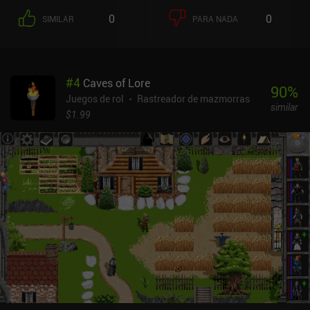
estadísticas de equipo inspiradas en Diablo. Y cualquier objeto
0
0
SIMILAR
PARA NADA
sobrante puede venderse en el campamento a cambio de oro, que
podremos gastar en pociones u otros objetos útiles. El juego
también cuenta con una cantidad decente de personalización de
personajes. Cada vez que subimos de nivel, podemos gastar un
#
4
Caves of Lore
punto de habilidad en desbloquear o mejorar una habilidad, y
90
%
distribuir 3 puntos de atributo entre las estadísticas de fuerza,
Juegos de rol
Rastreador de mazmorras
similar
destreza, vitalidad e inteligencia. A diferencia de Moonshades,
$1.99
Dungeon Ward no es un mundo abierto. En su lugar, cada vez que
entramos en la mazmorra con una nueva misión, obtenemos una
mazmorra generada totalmente al azar con una sala de jefe hecha
a mano. Esto hace que Dungeon Ward sea un poco más fácil de
jugar, a la vez que mantiene un alto nivel de rejugabilidad. Hay
varias distribuciones de botones para elegir, y los controles
táctiles funcionan muy bien. El estilo artístico también es bueno, y
me gustó especialmente que el botín que equipamos se muestre
visualmente en nuestro personaje, un aspecto que muchos RPG
para móviles pasan por alto. Dungeon Ward se monetiza mediante
iAPs para conseguir más monedas premium y un anuncio
incentivado para duplicar la recompensa en oro y monedas
premium que obtenemos al completar una mazmorra. Dado que la