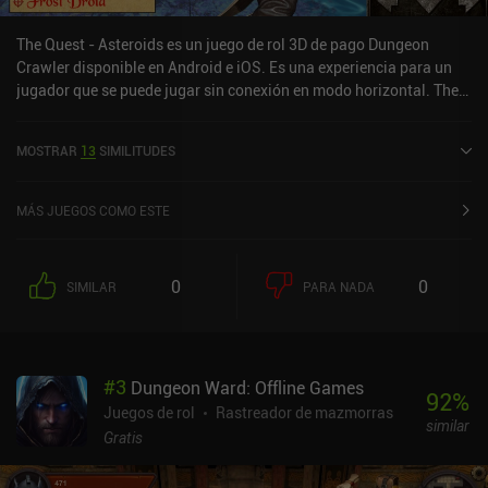
The Quest - Asteroids es un juego de rol 3D de pago Dungeon
Crawler disponible en Android e iOS. Es una experiencia para un
jugador que se puede jugar sin conexión en modo horizontal. The
Quest - Asteroids se lanzó en octubre de 2020 y tiene una
valoración actual de 4,8 sobre 5,0 en Google Play y de 5 sobre 5,0
MOSTRAR
13
SIMILITUDES
en la App Store de iOS.
MÁS JUEGOS COMO ESTE
0
0
SIMILAR
PARA NADA
#
3
Dungeon Ward: Offline Games
92
%
Juegos de rol
Rastreador de mazmorras
similar
Gratis