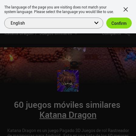
The language of the page you are visiting does not match your
system language. Please select the language you would like to use.
English
Confirm
Katana Dragon
Juegos similares
Compartir
60 juegos móviles similares
Katana Dragon
Katana Dragon es un juego Pagado 3D Juegos de rol Rastreador
de mazmorras para Android. ¡Esta es una lista de los 60 mejores