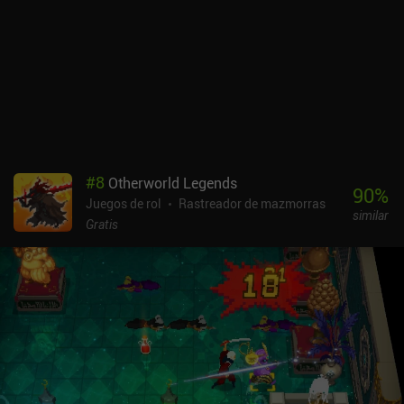
desbloquean nuevas recetas de artesanía y mejora de objetos. A
medida que subimos de nivel, también desbloqueamos nuevas
habilidades para nuestros personajes y podemos personalizar sus
builds individuales asignando puntos de estadísticas y mejorando
un árbol de maestría.Navegamos por la mazmorra pulsando seis
botones que nos permiten avanzar, retroceder, desplazarnos
lateralmente y girar a nuestro personaje. Aunque poco
convencionales para móviles, los controles funcionan
sorprendentemente bien.Moonshades se monetiza a través de
#
8
Otherworld Legends
iAPs de hasta 35,99 $ para conseguir espacio extra en el
90
%
Juegos de rol
Rastreador de mazmorras
inventario, objetos y mejoras permanentes de las estadísticas. Los
similar
iAP no son necesarios para disfrutar del juego, así que la
Gratis
monetización sirve principalmente para apoyar al desarrollador en
solitario. Se trata de una joya indie única que todo fan de los RPG
de la vieja escuela debería probar.