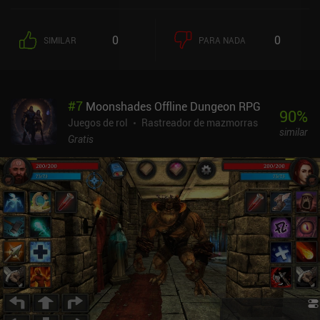
una mazmorra, volvemos a casa y podemos empezar otra, o repetir
la misma mazmorra para reunir más materiales.Aunque cada
planta de la mazmorra está dividida en habitaciones, parece y se
0
0
SIMILAR
PARA NADA
siente como un gran mundo abierto, lo que personalmente me
encanta. Además, debemos usar nuestra habilidad de esquivar
para saltar por encima de pinchos y pequeños ríos, lo que añade
un ligero elemento de puzle al diseño de niveles.Como en el
#
7
Moonshades Offline Dungeon RPG
predecesor, podemos equipar hasta cuatro armas y usarlas
90
%
indistintamente durante el combate. Esto permite algunos
Juegos de rol
Rastreador de mazmorras
similar
escenarios de combate realmente divertidos, como golpear a un
Gratis
enemigo con nuestra enorme espada para luego esquivarlo, lanzar
una bola de fuego y luego cargar un potente ataque con el arco.En
la ciudad, podemos gastar nuestra moneda y materiales en
comprar nuevo equipo a los PNJ, mejorar objetos o comprar
mejoras que aumentan el espacio de nuestro inventario,
proporcionan pociones adicionales y mucho más.Tanto el estilo
pixel art como el ángulo de la cámara son bastante únicos. El
mayor inconveniente es que la interfaz no está pulida: no arruina
la experiencia de juego, pero es difícil de ignorar.Labyrinth Legend
II se monetiza mostrando un anuncio tras superar una mazmorra,
algunos anuncios incentivados, un iAP de 4,99 $ para eliminar
todos los anuncios y dos iAP de 1,99 $ para clases de personajes