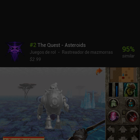
progresión. Por suerte, cuando esto ocurre, podemos subir o bajar
unos cuantos pisos para reiniciar el mapa. FATE Reawakened se
puede probar gratis, y la colección completa de 4 juegos se
desbloquea mediante un único iAP de 19,99 $. En general, creo que
es una buena oferta no sólo para los fans de toda la vida que
buscan la nostalgia, sino también para los nuevos jugadores
deseosos de experimentar la mazmorra de la vieja escuela en su
#
2
The Quest - Asteroids
mejor momento.
95
%
Juegos de rol
Rastreador de mazmorras
similar
$2.99