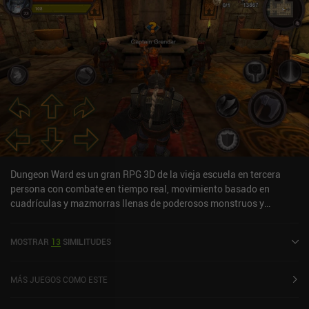
Dungeon Ward es un gran RPG 3D de la vieja escuela en tercera
persona con combate en tiempo real, movimiento basado en
cuadrículas y mazmorras llenas de poderosos monstruos y
peligrosas trampas, no muy diferente de "Moonshades RPG".
Después de elegir jugar como arquero, mago o guerrero, el bucle
MOSTRAR
13
SIMILITUDES
central del juego nos lleva a adquirir una misión en el
campamento, aventurarnos en una mazmorra mortal y, con suerte,
volver con vida para entregar la misión y recibir una nueva. A
MÁS JUEGOS COMO ESTE
medida que exploramos las mazmorras, el botín que sueltan los
monstruos mejora drásticamente nuestra fuerza mediante