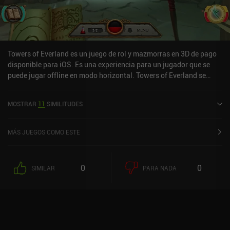
nuestras habilidades y equipamiento actualizados se vuelve
bastante tediosa para un jugador libre. A pesar de estos
inconvenientes, el juego sigue siendo manejable, aunque un poco
repetitivo. La progresión se ralentiza al cabo de un rato, pero la
diversión permanece, sobre todo si se juega en sesiones cortas
Towers of Everland es un juego de rol y mazmorras en 3D de pago
ocasionales.
disponible para iOS. Es una experiencia para un jugador que se
puede jugar offline en modo horizontal. Towers of Everland se
lanzó en julio de 2023 y tiene una valoración actual de 4,9 sobre
5,0 en iOS App Store.
MOSTRAR
11
SIMILITUDES
MÁS JUEGOS COMO ESTE
0
0
SIMILAR
PARA NADA