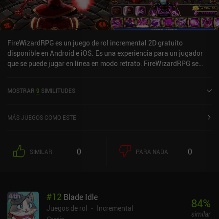
FireWizardRPG es un juego de rol incremental 2D gratuito
disponible en Android e iOS. Es una experiencia para un jugador
que se puede jugar en línea en modo retrato. FireWizardRPG se
lanzó en agosto de 2017 y tiene una valoración actual de 4,3 sobre
5,0 en Google Play y de 4,9 sobre 5,0 en la App Store de iOS.
MOSTRAR
9
SIMILITUDES
MÁS JUEGOS COMO ESTE
0
0
SIMILAR
PARA NADA
#
12
Blade Idle
84
%
Juegos de rol
Incremental
similar