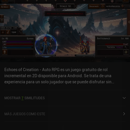
pesado y pesado. El juego puede resultar pesado a veces, pero lo
recomiendo encarecidamente a quienes disfruten con este tipo de
mecánicas.
Echoes of Creation - Auto RPG es un juego gratuito de rol
incremental en 2D disponible para Android. Se trata de una
experiencia para un solo jugador que se puede disfrutar sin
conexión en modo horizontal. Ha recibido 2 valoraciones de los
usuarios de la comunidad MiniReview. Echoes of Creation - Auto
MOSTRAR
7
SIMILITUDES
RPG se lanzó en julio de 2025 y tiene actualmente una valoración
de 4,7 sobre 5,0 en Google Play.
MÁS JUEGOS COMO ESTE