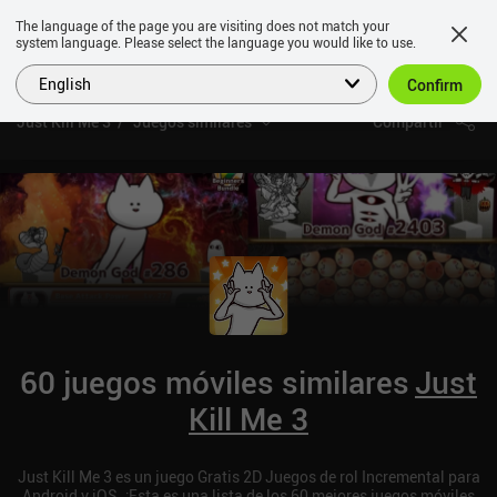
The language of the page you are visiting does not match your
system language. Please select the language you would like to use.
English
Confirm
Just Kill Me 3
Juegos similares
Compartir
60 juegos móviles similares
Just
Kill Me 3
Just Kill Me 3 es un juego Gratis 2D Juegos de rol Incremental para
Android y iOS. ¡Esta es una lista de los 60 mejores juegos móviles