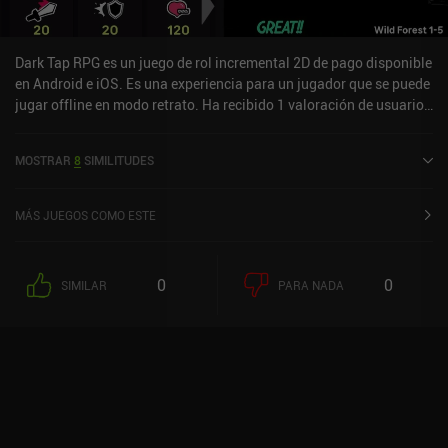
Dark Tap RPG es un juego de rol incremental 2D de pago disponible
en Android e iOS. Es una experiencia para un jugador que se puede
jugar offline en modo retrato. Ha recibido 1 valoración de usuario
de la comunidad MiniReview. Dark Tap RPG se lanzó en marzo de
2024 y tiene una valoración actual de 3,5 sobre 5,0 en Google Play
MOSTRAR
8
SIMILITUDES
y de 4,2 sobre 5,0 en la App Store de iOS.
MÁS JUEGOS COMO ESTE
0
0
SIMILAR
PARA NADA