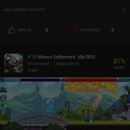
4,8 sobre 5,0 en la App Store de iOS.
MÁS JUEGOS COMO ESTE
0
0
SIMILAR
PARA NADA
#
16
Miners Settlement: Idle RPG
81
%
Incremental
Juegos de rol
similar
Gratis