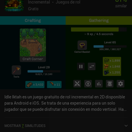
Incremental
Juegos de rol
similar
Gratis
Idle Iktah es un juego gratuito de rol incremental en 2D disponible
para Android e iOS. Se trata de una experiencia para un solo
jugador que se puede disfrutar sin conexión en modo vertical. Ha
recibido 7 valoraciones de los usuarios de la comunidad
MiniReview. Idle Iktah se lanzó en octubre de 2023 y tiene
MOSTRAR
7
SIMILITUDES
actualmente una puntuación de 4,6 sobre 5,0 en Google Play y de