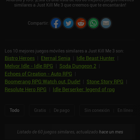
similares a Just Kill Me 3 que creemos que te encantarán!
Compartir
:
Los 10 mejores juegos móviles similares a Just Kill Me 3 son:
Bistro Heroes
|
Eternal Senia
|
Idle Beast Hunter
|
Melvor Idle - Idle RPG
|
Soda Dungeon 2
|
Echoes of Creation - Auto RPG
|
Boomerang RPG:Watch out, Dude!
|
Stone Story RPG
|
Resolute Hero RPG
|
Idle Berserker: legend of rpg
Todo
Gratis
|
De pago
Sin conexión
|
En línea
Listado de 60 juegos similares, actualizado
hace un mes