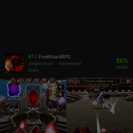
#
11
FireWizardRPG
86
%
Juegos de rol
Incremental
similar
Gratis