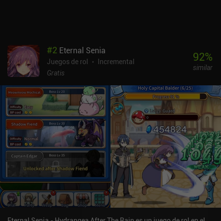
normal, así que no hay necesidad de gastar dinero en el juego.Está
claro que se ha puesto mucho empeño en hacer de Bistro Heroes
una experiencia relajante y casual de "RPG-meets-cooking-
games", así que merece la pena echarle un vistazo si te gustan
esos géneros y no te importa el grind.
#
2
Eternal Senia
92
%
Juegos de rol
Incremental
similar
Gratis
Eternal Senia - Hydrangea After The Rain es un juego de rol en el