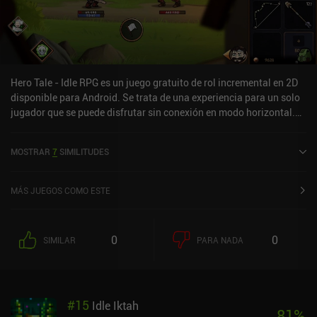
Hero Tale - Idle RPG es un juego gratuito de rol incremental en 2D
disponible para Android. Se trata de una experiencia para un solo
jugador que se puede disfrutar sin conexión en modo horizontal.
Ha recibido una valoración de un usuario de la comunidad de
MiniReview. Hero Tale - Idle RPG se lanzó en marzo de 2024 y tiene
MOSTRAR
7
SIMILITUDES
actualmente una valoración de 4,5 sobre 5,0 en Google Play.
MÁS JUEGOS COMO ESTE
0
0
SIMILAR
PARA NADA
#
15
Idle Iktah
81
%