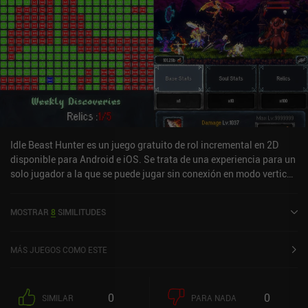
modo de lucha contra jefes que es complementario a la misión
principal. Eternal Senia - Hydrangea After The Rain ofrece largas e
ininterrumpidas sesiones de juego y un argumento interesante y
fácil de seguir. Entre conocer a los nuevos personajes y golpear
frenéticamente a nuestros enemigos, hay mucho espacio para
pasar un buen rato.
Idle Beast Hunter es un juego gratuito de rol incremental en 2D
disponible para Android e iOS. Se trata de una experiencia para un
solo jugador a la que se puede jugar sin conexión en modo vertical.
Idle Beast Hunter se lanzó en abril de 2024 y cuenta actualmente
con una valoración de 4,5 sobre 5,0 en Google Play y de 4,8 sobre
MOSTRAR
8
SIMILITUDES
5,0 en la App Store de iOS.
MÁS JUEGOS COMO ESTE
0
0
SIMILAR
PARA NADA