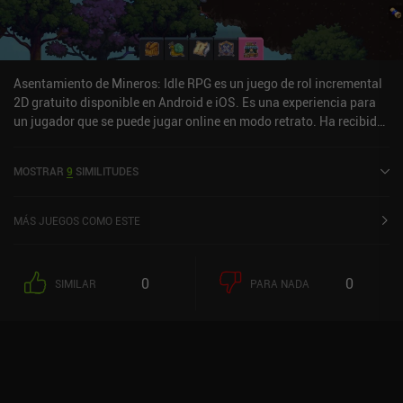
Asentamiento de Mineros: Idle RPG es un juego de rol incremental
2D gratuito disponible en Android e iOS. Es una experiencia para
un jugador que se puede jugar online en modo retrato. Ha recibido
2 valoraciones de usuarios de la comunidad MiniReview. Miners
Settlement: Idle RPG se lanzó en noviembre de 2020 y tiene una
MOSTRAR
9
SIMILITUDES
valoración actual de 4,6 sobre 5,0 en Google Play y de 4,9 sobre 5,0
en la App Store de iOS.
MÁS JUEGOS COMO ESTE
0
0
SIMILAR
PARA NADA