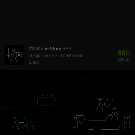
en una experiencia de segunda pantalla para ver la tele.
Boomerang RPG se monetiza mediante un montón de anuncios
incentivados y varios iAP caros. Los iAP no me parecieron
necesarios, pero si no estás dispuesto a ver un anuncio
incentivado de vez en cuando, lo más probable es que no disfrutes
del juego. Tengo una relación un tanto extraña con Boomerang
RPG. Aunque no me gustan los numerosos iAP, la progresión es tan
#
8
Stone Story RPG
ordenada que me ha costado mucho dejar el juego. Sobre todo al
86
%
Juegos de rol
Incremental
llegar a la fase 100, donde se desbloquean varias características
similar
nuevas. Si no te gustan los juegos de ralentí, este no es tu juego.
Gratis
Pero si te gusta el género, creo que está por encima de la media del
subgénero.