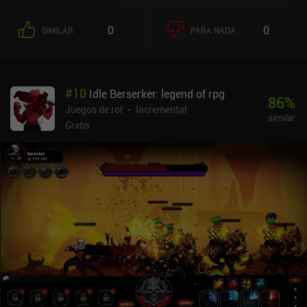
saltarnos los monstruos de nivel más bajo y llegar más lejos en la
siguiente partida. El combate en sí se desarrolla de forma
0
0
SIMILAR
PARA NADA
automática, con nuestro personaje y el oponente turnándose para
atacar. Es un juego de números: consigue el mejor equipo, mejora
correctamente tus estadísticas y derrota a los enemigos de mayor
nivel antes de quedarte sin energía. Y luego repite.Es un bucle de
#
10
Idle Berserker: legend of rpg
juego que se volvería rápidamente aburrido si no fuera por el
86
%
hecho de que progresamos tan increíblemente rápido que es
Juegos de rol
Incremental
similar
imposible dejar de jugar. Cada vez que subimos de nivel, también
Gratis
podemos distribuir los puntos de estadísticas como mejor nos
parezca, lo que añade un poco de estrategia al juego.El mayor
inconveniente es que no hay ninguna descripción de lo que hace
exactamente cada estadística.Resolute Hero RPG se monetiza a
través de algunos iAPs para aumentar nuestra tasa de caída.
Estos hacen que el juego sea aún más rápido, pero no son en
absoluto necesarios. A diferencia de otros del género, no hay
anuncios en absoluto. Es un juego divertido al que se puede jugar
durante largos periodos de tiempo, pero que proporciona una
experiencia gratificante cuando se juega en intervalos cortos
gracias a la rápida progresión. La mayor parte del juego puede
terminarse en unas pocas semanas, pero se disfruta mientras