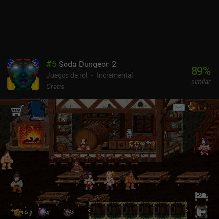
#
5
Soda Dungeon 2
89
%
Juegos de rol
Incremental
similar
Gratis