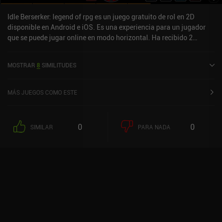
dura.
Idle Berserker: legend of rpg es un juego gratuito de rol en 2D
disponible en Android e iOS. Es una experiencia para un jugador
que se puede jugar online en modo horizontal. Ha recibido 2
valoraciones de usuarios de la comunidad MiniReview. Idle
Berserker: legend of rpg se lanzó en agosto de 2022 y tiene una
MOSTRAR
8
SIMILITUDES
valoración actual de 4,4 sobre 5,0 en Google Play y de 4,7 sobre 5,0
en la App Store de iOS.
MÁS JUEGOS COMO ESTE
0
0
SIMILAR
PARA NADA