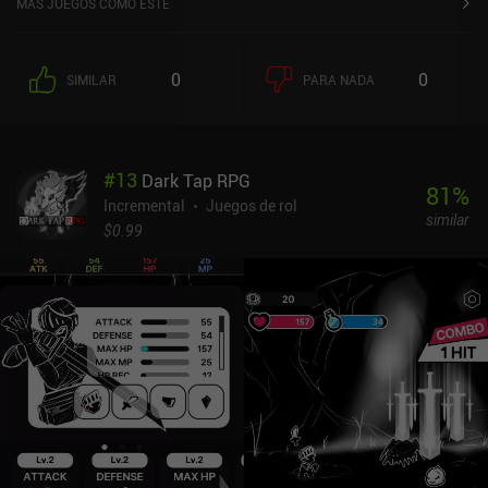
MÁS JUEGOS COMO ESTE
0
0
SIMILAR
PARA NADA
#
13
Dark Tap RPG
81
%
Incremental
Juegos de rol
similar
$0.99