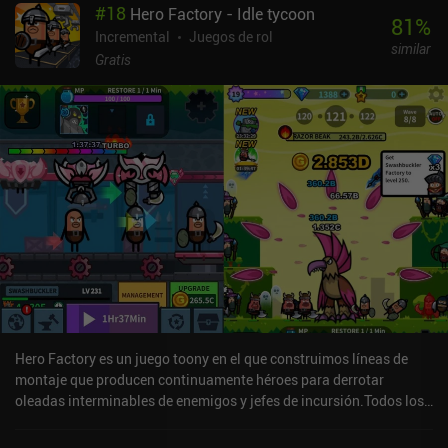
#
18
Hero Factory - Idle tycoon
existentes suben de nivel cuanto más se usan, proporcionando
81
%
habilidades activas y pasivas más fuertes. Mientras tanto, el oro
Incremental
Juegos de rol
similar
se puede gastar en mejorar las estadísticas de investigación, y la
Gratis
moneda "poder" se utiliza para añadir bonificaciones de
encantamiento a las armas; ambas son monedas que se obtienen
al matar monstruos. El poder no utilizado también añade una
mejora de estadísticas a nuestro mago cada vez que morimos o
reseteamos manualmente a la fase 1.1. Aunque la interfaz de
usuario es un poco confusa, el juego tiene muchas mecánicas
interesantes y ofrece una experiencia de RPG ociosa y pulida.Tap
Wizard se monetiza a través de un iAP de 9,99 $ para eliminar los
escasos anuncios incentivados pero seguir obteniendo las
recompensas, e iAPs adicionales para una moneda premium que
se utiliza para comprar objetos de conveniencia y desbloquear
hechizos más rápido que completando incursiones. Los iAP no
parecen necesarios para disfrutar del juego.
Hero Factory es un juego toony en el que construimos líneas de
montaje que producen continuamente héroes para derrotar
oleadas interminables de enemigos y jefes de incursión.Todos los
héroes luchan automáticamente contra los enemigos, pero para
hacer frente a los monstruos cada vez más poderosos, tenemos