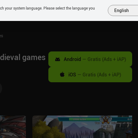
tch your system language. Please select the language you
English
MÁS
PRÓXIMOS
SIMILARES
COLECCIONES
TOP
es
edieval games
Android
—
Gratis (Ads + iAP)
iOS
—
Gratis (Ads + iAP)