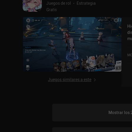
só
Juegos de rol
Estrategia
que
Gratis
me
de
Hi
eq
di
re
mu
no
ve
ma
MO
so
iO
Juegos similares a este
Mostrar los 