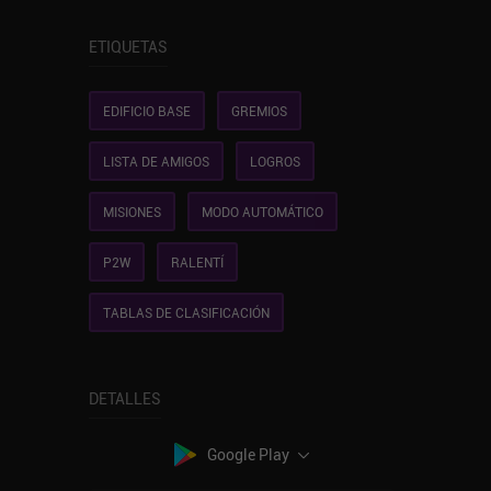
ETIQUETAS
EDIFICIO BASE
GREMIOS
LISTA DE AMIGOS
LOGROS
MISIONES
MODO AUTOMÁTICO
P2W
RALENTÍ
TABLAS DE CLASIFICACIÓN
DETALLES
Google Play