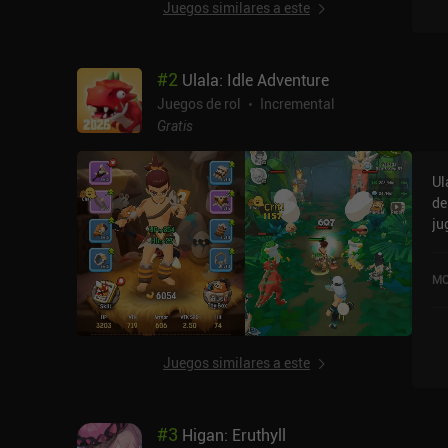
Juegos similares a este
po
que l
qu
#
2
Ulala: Idle Adventure
la
esto
Juegos de rol
Incremental
se
Gratis
Ul
de
ju
micr
au
MO
qu
ju
de
me
Juegos similares a este
mascot
as
pr
#
3
Higan: Eruthyll
im