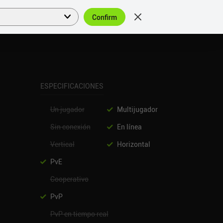
Confirm
Acceder
ES
ESPECIFICACIONES
Un jugador
Multijugador
Sin conexión
En línea
Vertical
Horizontal
PvE
Cooperativo
PvP
PvP en tiempo real