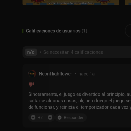
Calificaciones de usuarios
(
1
)
n/d
•
Se necesitan 4 calificaciones
NeonHighflower
•
hace 1a
Sinceramente, el juego es divertido al principio,
saltarse algunas cosas, ok, pero luego el juego s
de funcionar, y reinicia el temporizador cada vez
comprar la parte premium, o comprar todos los ex
+
2
Responder
completamente irrelevante, usted puede fácilmente
tiene 3 veces la puntuación de potencia a continua