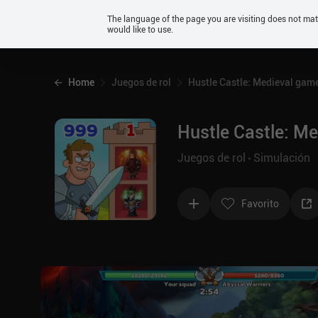
Android
The language of the page you are visiting does not ma
would like to use.
iOS
Home
Juegos de rol
Hustle Castle: Medieval gam
Hustle Castle: M
Juegos de rol
Simulación
Favorito