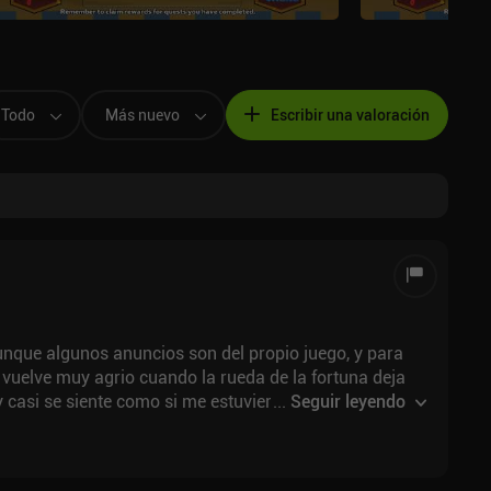
Todo
Más nuevo
Escribir una valoración
 aunque algunos anuncios son del propio juego, y para
e vuelve muy agrio cuando la rueda de la fortuna deja
 y casi se siente como si me estuvieran obligando a
...
Seguir leyendo
tras, la puntuación de poder del juego es
 dejar que sus personajes sueltos, incluso si usted
ción, otro jugador o NPC, y la parte de burro es