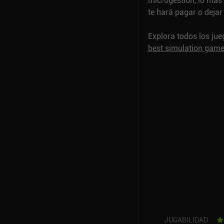
microgestión, lo más 
te hará pagar o dejar 
Explora todos los ju
best simulation gam
JUGABILIDAD