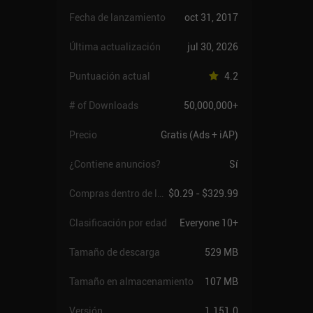
Fecha de lanzamiento
oct 31, 2017
Última actualización
jul 30, 2026
Puntuación actual
4.2
# of Downloads
50,000,000+
Precio
Gratis (Ads + iAP)
¿Contiene anuncios?
Sí
Compras dentro de la app
$0.29 - $329.99
Clasificación por edad
Everyone 10+
Tamaño de descarga
529 MB
Tamaño en almacenamiento
107 MB
Versión
1.151.0