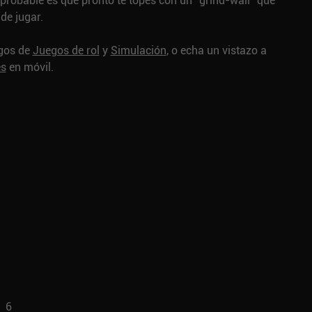
probable es que pronto te topes con un "grind-wall" que
de jugar.
egos de
Juegos de rol
y
Simulación
, o echa un vistazo a
es
en móvil.
6