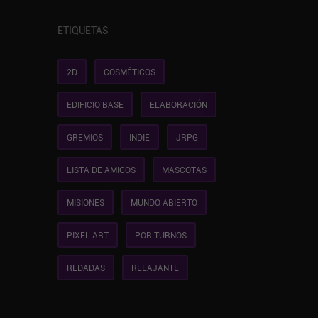
ETIQUETAS
2D
COSMÉTICOS
EDIFICIO BASE
ELABORACIÓN
GREMIOS
INDIE
JRPG
LISTA DE AMIGOS
MASCOTAS
MISIONES
MUNDO ABIERTO
PIXEL ART
POR TURNOS
REDADAS
RELAJANTE