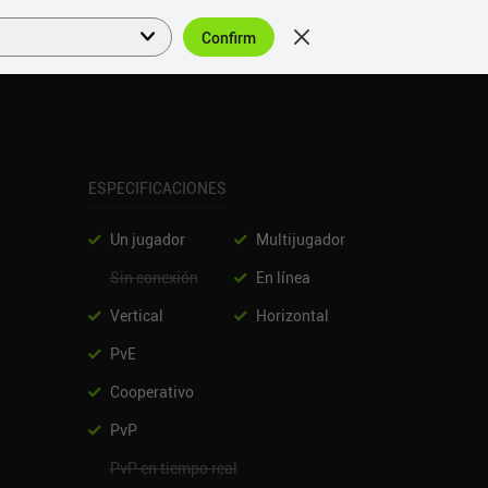
Confirm
Acceder
ES
ESPECIFICACIONES
Un jugador
Multijugador
Sin conexión
En línea
Vertical
Horizontal
PvE
Cooperativo
PvP
PvP en tiempo real