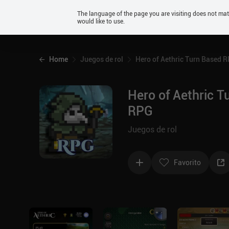
Android
The language of the page you are visiting does not ma
would like to use.
iOS
Home
Juegos de rol
Hero of Aethric Turn Based 
Hero of Aethric T
RPG
Juegos de rol
Favorito