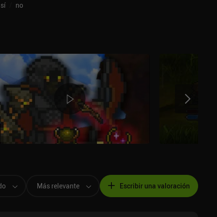
sí
/
no
do
Más relevante
Escribir una valoración