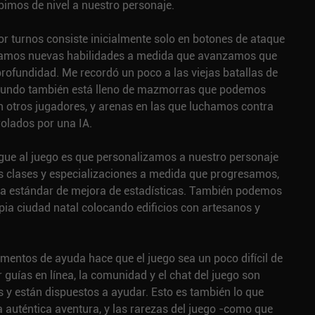
bimos de nivel a nuestro personaje.
r turnos consiste inicialmente solo en botones de ataque
eamos nuevas habilidades a medida que avanzamos que
fundidad. Me recordó un poco a las viejas batallas de
mundo también está lleno de mazmorras que podemos
n otros jugadores, y arenas en las que luchamos contra
olados por una IA.
ngue al juego es que personalizamos a nuestro personaje
 clases y especializaciones a medida que progresamos,
ma estándar de mejora de estadísticas. También podemos
pia ciudad natal colocando edificios con artesanos y
ementos de ayuda hace que el juego sea un poco difícil de
 guías en línea, la comunidad y el chat del juego son
y están dispuestos a ayudar. Esto es también lo que
 auténtica aventura, y las rarezas del juego -como que