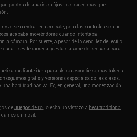
gan puntos de aparición fijos- no hacen más que
ión.
 moverse o entrar en combate, pero los controles son un
 veces acababa moviéndome cuando intentaba
 la cámara. Por suerte, a pesar de la sencillez del estilo
z de usuario es fenomenal y está claramente pensada para
onetiza mediante iAPs para skins cosméticos, más tokens
onseguimos gratis y versiones especiales de las clases,
y una habilidad pasiva. Es, en general, una monetización
egos de
Juegos de rol
, o echa un vistazo a
best traditional,
e games
en móvil.