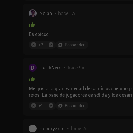
Nolan
•
hace 1a
Es epiccc
+
2
Responder
D
DarthNerd
•
hace 9m
Me gusta la gran variedad de caminos que uno pu
retos. La base de jugadores es sólida y los desar
+
1
Responder
HungryZam
•
hace 2a