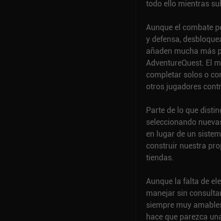
todo ello mientras su
Aunque el combate po
y defensa, desbloqu
añaden mucha más pro
AdventureQuest. El 
completar solos o co
otros jugadores contr
Parte de lo que disti
seleccionando nuevas
en lugar de un siste
construir nuestra pro
tiendas.
Aunque la falta de el
manejar sin consultar
siempre muy amables 
hace que parezca una