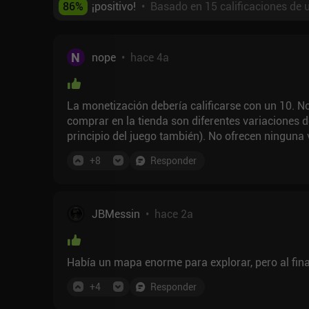
86
%
¡positivo!
•
Basado en 15 calificaciones de 
N
nope
•
hace 4a
La monetización debería calificarse con un 10. N
comprar en la tienda son diferentes variaciones 
principio del juego también). No ofrecen ninguna 
+
8
Responder
JBMessin
•
hace 2a
Había un mapa enorme para explorar, pero al final
+
4
Responder