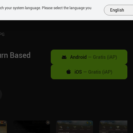
tch your system language. Please select the language you
English
MÁS
PRÓXIMOS
SIMILARES
COLECCIONES
TOP
RPG
urn Based
Android
—
Gratis (iAP)
iOS
—
Gratis (iAP)