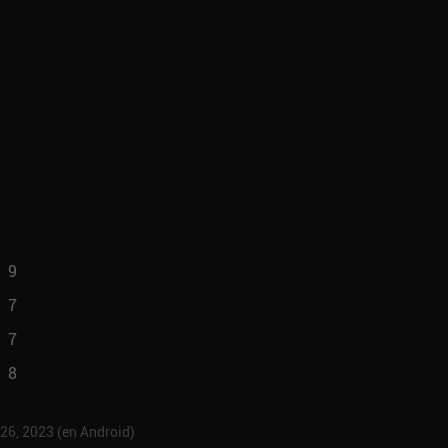
9
7
7
8
 26, 2023 (en Android)