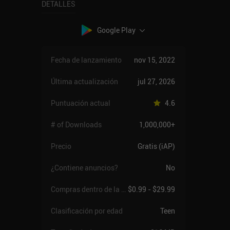
DETALLES
Google Play
Fecha de lanzamiento
nov 15, 2022
Última actualización
jul 27, 2026
Puntuación actual
4.6
# of Downloads
1,000,000+
Precio
Gratis (iAP)
¿Contiene anuncios?
No
Compras dentro de la app
$0.99 - $29.99
Clasificación por edad
Teen