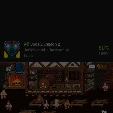
frente, forzar una cerradura en lugar de romper la puerta, etc.
Combinados con el gran número de armas cuerpo a cuerpo y a
distancia del juego, estos sistemas crearon suficiente variedad
como para mantenerme enganchado durante un buen rato.El estilo
visual, que se basa en gran medida en fotos de la vida real e
ingeniosos pies de foto, puede parecer simplista y francamente
tonto. Pero también crea una atmósfera única con un buen sentido
del humor.DUST se monetiza a través de banners publicitarios que
#
8
Soda Dungeon 2
se pueden desactivar mediante un iAP de 1,99 $, mientras que un
80
%
Juegos de rol
Incremental
iAP de 2,99 $ nos permite jugar con cualquier clase de personaje
similar
sin alcanzar primero el objetivo necesario para desbloquearlo. El
Gratis
juego se vuelve repetitivo y aburrido con el tiempo, pero es
divertido jugarlo de vez en cuando para experimentar con distintos
personajes y estilos de juego.