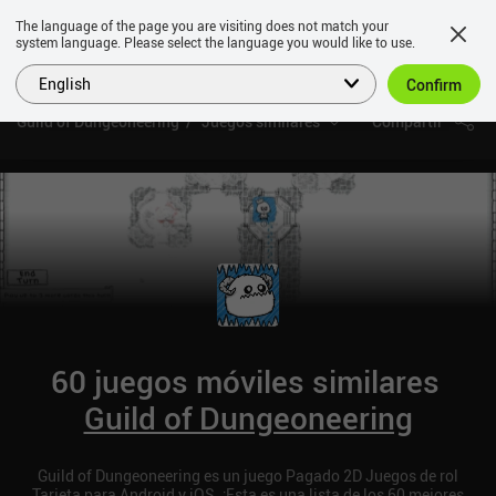
The language of the page you are visiting does not match your
system language. Please select the language you would like to use.
English
Confirm
Guild of Dungeoneering
Juegos similares
Compartir
60 juegos móviles similares
Guild of Dungeoneering
Guild of Dungeoneering es un juego Pagado 2D Juegos de rol
Tarjeta para Android y iOS. ¡Esta es una lista de los 60 mejores