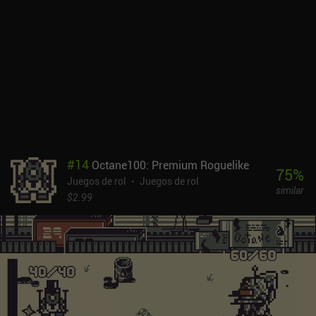
#
14
Octane100: Premium Roguelike
75
%
Juegos de rol
Juegos de rol
similar
$2.99