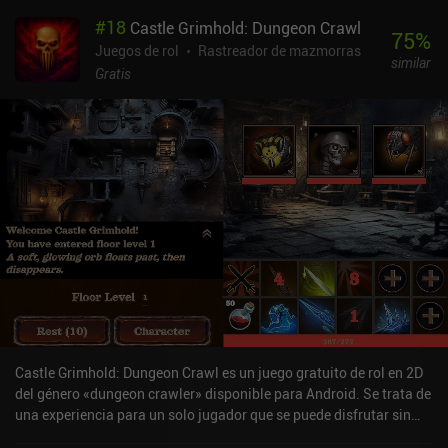
quedamos sin salud. Y así es. Todo el trabajo que invertimos en
#
18
Castle Grimhold: Dungeon Crawl
desarrollar a nuestro personaje, todo el tiempo y el esfuerzo, se
75
%
irán al traste si cometemos el error de luchar contra un enemigo
Juegos de rol
Rastreador de mazmorras
similar
más duro de lo que somos capaces. O puede que simplemente no
Gratis
tengamos suerte. Personalmente, no me sentiría tan frustrado
ante la perspectiva de rehacer las mismas misiones, luchar contra
los mismos enemigos y leer los mismos diálogos una y otra vez si
la derrota anterior hubiera sido completamente culpa mía y
supiera cómo evitarla desde el principio. Pero no es el caso. La
mayoría de las muertes parecen tontas e injustas, y la única forma
de superar el juego con éxito es memorizando todos sus aspectos
y averiguando "esa única estrategia". Por desgracia, no es posible
desactivar el modo de muerte permanente. A pesar de estos
inconvenientes, el juego ofrece una experiencia RPG de alta
calidad que los fans acérrimos del género seguramente
apreciarán. Pixelance es completamente gratuito, sin anuncios ni
iAPs.
Castle Grimhold: Dungeon Crawl es un juego gratuito de rol en 2D
del género «dungeon crawler» disponible para Android. Se trata de
una experiencia para un solo jugador que se puede disfrutar sin
conexión en modo vertical. Castle Grimhold: Dungeon Crawl se