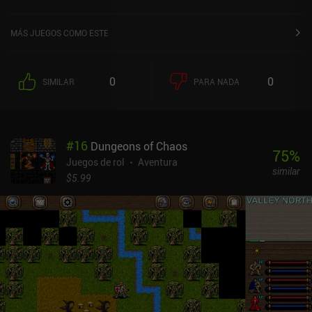
3,4 sobre 5,0 en la App Store de iOS.
MÁS JUEGOS COMO ESTE
0
0
SIMILAR
PARA NADA
#
16
Dungeons of Chaos
75
%
Juegos de rol
Aventura
similar
$5.99