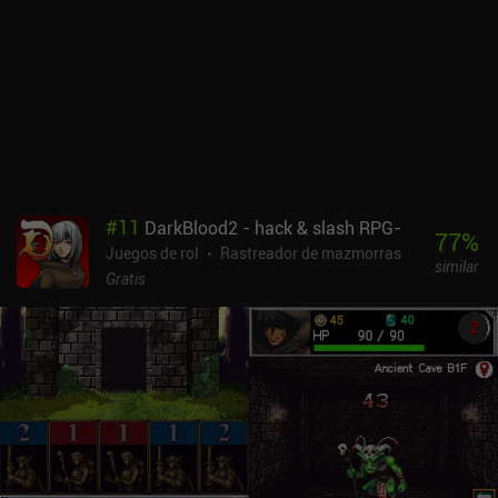
#
11
DarkBlood2 - hack & slash RPG-
77
%
Juegos de rol
Rastreador de mazmorras
similar
Gratis