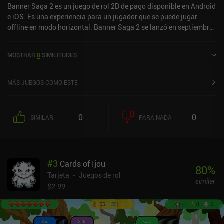
Banner Saga 2 es un juego de rol 2D de pago disponible en Android
e iOS. Es una experiencia para un jugador que se puede jugar
offline en modo horizontal. Banner Saga 2 se lanzó en septiembre
de 2016 y tiene una valoración actual de 4,1 sobre 5,0 en Google
Play y de 4,7 sobre 5,0 en la App Store de iOS.
MOSTRAR
8
SIMILITUDES
MÁS JUEGOS COMO ESTE
0
0
SIMILAR
PARA NADA
#
3
Cards of Ijou
80
%
Tarjeta
Juegos de rol
similar
$2.99