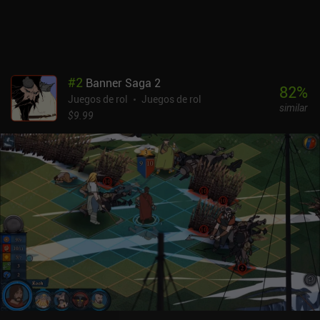
fantásticas voces en off contribuyen a la experiencia de juego y
están perfectamente adaptados de pc. La única pega es que la
interfaz que se muestra al recoger recursos es bastante
pequeña.Thronebreaker se puede probar gratis durante una hora,
tras la cual se puede desbloquear el juego completo mediante un
#
2
Banner Saga 2
único iAP de 9,99 $. El juego completo ofrece unas 30 horas de
82
%
Juegos de rol
Juegos de rol
juego, y es sin duda uno de los mejores RPG narrativos de
similar
construcción de mazos para móviles, así que es fácil
$9.99
recomendarlo.