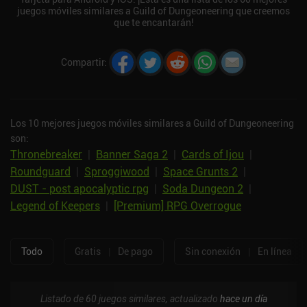
juegos móviles similares a Guild of Dungeoneering que creemos
que te encantarán!
Compartir
:
Los 10 mejores juegos móviles similares a Guild of Dungeoneering
son:
Thronebreaker
|
Banner Saga 2
|
Cards of Ijou
|
Roundguard
|
Sproggiwood
|
Space Grunts 2
|
DUST - post apocalyptic rpg
|
Soda Dungeon 2
|
Legend of Keepers
|
[Premium] RPG Overrogue
Todo
Gratis
|
De pago
Sin conexión
|
En línea
Listado de 60 juegos similares, actualizado
hace un día