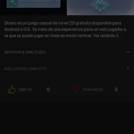
Dicero es un juego casual de rol en 2D gratuito disponible para
Android e iOS. Se trata de una experiencia para un solo jugador a
la que se puede jugar en línea en modo vertical. Ha recibido 5
valoraciones de los usuarios de la comunidad MiniReview. Dicero
se lanzó en abril de 2026 y tiene actualmente una puntuación de
MOSTRAR
8
SIMILITUDES
4,5 sobre 5,0 en Google Play y de 4,9 sobre 5,0 en la App Store de
iOS.
MÁS JUEGOS COMO ESTE
0
0
SIMILAR
PARA NADA