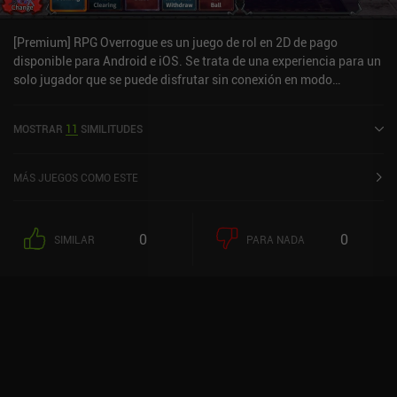
roguelites, la gestión de mazmorras y un poco de RNG. Es el tipo de
juego en el que te dices a ti mismo "sólo cinco minutos más" y
[Premium] RPG Overrogue es un juego de rol en 2D de pago
luego acabas jugando otra hora entera.
disponible para Android e iOS. Se trata de una experiencia para un
solo jugador que se puede disfrutar sin conexión en modo
horizontal. [Premium] RPG Overrogue se lanzó en enero de 2022 y
cuenta actualmente con una valoración de 4,2 sobre 5,0 en Google
MOSTRAR
11
SIMILITUDES
Play y de 4,6 sobre 5,0 en la App Store de iOS.
MÁS JUEGOS COMO ESTE
0
0
SIMILAR
PARA NADA