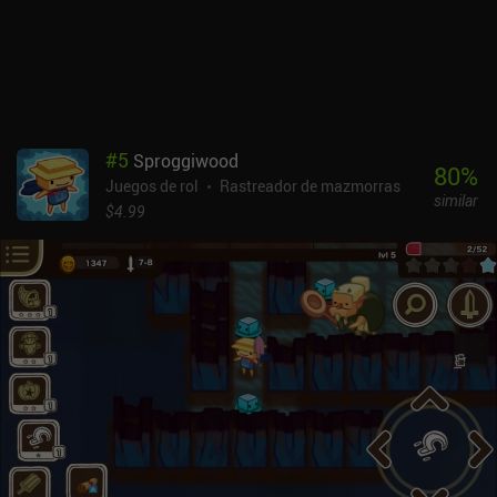
decidir cuál usar es parte de lo que hace que el juego sea
genial.Antes de empezar una nueva partida, seleccionamos una de
las cuatro clases distintas y podemos equipar una reliquia que
cambia drásticamente el juego para garantizar que cada partida
sea diferente. El juego también incluye misiones, rompecabezas
diarios e incluso un modo de carrera rápida semanal en el que
competimos contra todos los demás jugadores.Los controles
#
5
Sproggiwood
funcionan sorprendentemente bien y el estilo artístico está bien
80
%
Juegos de rol
Rastreador de mazmorras
ejecutado.Roundguard es un juego premium de 6,99 $ y es uno de
similar
los mejores roguelikes a los que he jugado este año.
$4.99