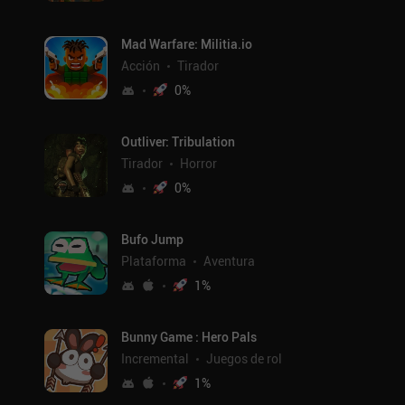
Mad Warfare: Militia.io
Acción
Tirador
0
%
Outliver: Tribulation
Tirador
Horror
0
%
Bufo Jump
Plataforma
Aventura
1
%
Bunny Game : Hero Pals
Incremental
Juegos de rol
1
%