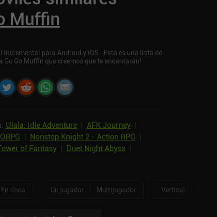
o Muffin
 Incremental para Android y iOS. ¡Esta es una lista de
 a Go Go Muffin que creemos que te encantarán!
Ulala: Idle Adventure
|
AFK Journey
|
n:
MMORPG
|
Nonstop Knight 2 - Action RPG
|
Tower of Fantasy
|
Duet Night Abyss
|
|
|
En línea
Un jugador
Multijugador
Vertical
Horizo