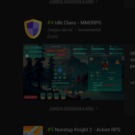
Juegos similares a este
pu
en
y d
#
4
Idle Clans - MMORPG
co
qu
Juegos de rol
Incremental
fr
Gratis
bas
in
Id
en
si
co
pa
ju
ha
en
gr
Ulal
MO
re
du
mu
au
ac
es
ex
De
Juegos similares a este
su
man
va
si
ob
un
#
5
Nonstop Knight 2 - Action RPG
qu
Pro