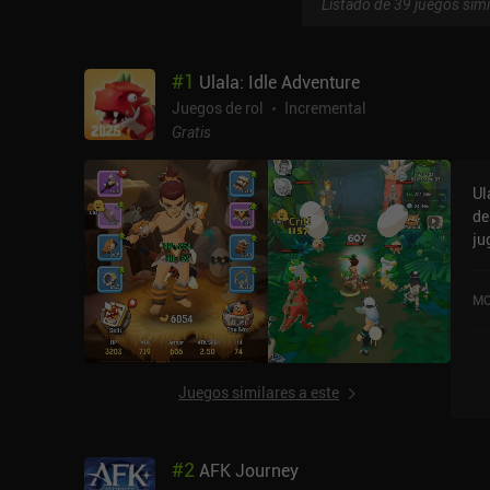
Listado de 39 juegos simi
#
1
Ulala: Idle Adventure
Juegos de rol
Incremental
Gratis
Ul
de
ju
micr
au
MO
qu
ju
de
me
Juegos similares a este
mascot
as
pr
#
2
AFK Journey
im