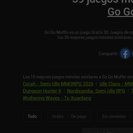
Go G
Go Go Muffin es un juego Gratis 3D Juegos de rol
los 39 mejores juegos móviles similares
Compartir
:
Los 10 mejores juegos móviles similares a Go Go Muffin so
Corah - Semi Idle MMORPG 2026
|
Idle Clans - 
Dungeon Hunter 6
|
Nordicandia: Semi Idle RPG
|
Wuthering Waves - To Xuanfang
|
|
Todo
Gratis
De pago
Sin conexión