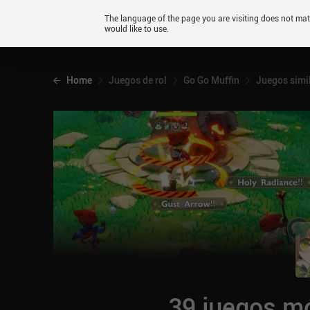
Android
The language of the page you are visiting does not ma
would like to use.
iOS
Home
Juegos de rol
Go Go Muffin
Juegos simi
39 juegos mó