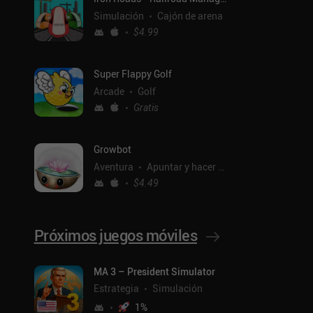
Simulación
Cajón de arena
$4.99
Super Flappy Golf
Arcade
Golf
Gratis
Growbot
Aventura
Apuntar y hacer clic
$4.49
Próximos juegos móviles
MA 3 – President Simulator
ntal
Estrategia
Simulación
1
%