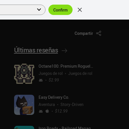
Confirm
Acceder
ES
Compartir
Últimas reseñas
Octane100: Premium Roguelike
Juegos de rol
Juegos de rol
$2.99
Easy Delivery Co.
Aventura
Story-Driven
$12.99
Iron Roads - Railroad Manager