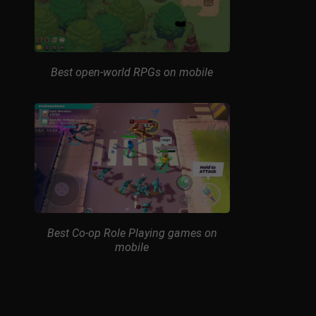
Best open-world RPGs on mobile
Best Co-op Role Playing games on
mobile