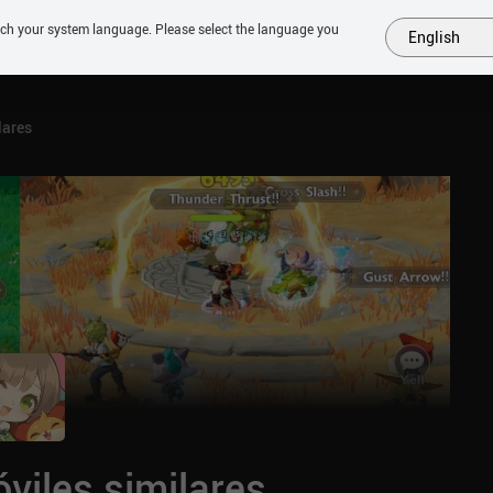
tch your system language. Please select the language you
English
MÁS
PRÓXIMOS
SIMILARES
COLECCIONES
TOP
lares
viles similares