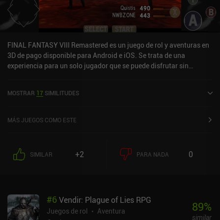
FINAL FANTASY VIII Remastered es un juego de rol y aventuras en
3D de pago disponible para Android e iOS. Se trata de una
experiencia para un solo jugador que se puede disfrutar sin
conexión en modo horizontal. Ha recibido una valoración de un
usuario de la comunidad de MiniReview. FINAL FANTASY VIII
MOSTRAR
17
SIMILITUDES
Remastered se lanzó en marzo de 2021 y tiene actualmente una
valoración de 4,2 sobre 5,0 en Google Play y de 3,6 sobre 5,0 en la
App Store de iOS.
MÁS JUEGOS COMO ESTE
+2
0
SIMILAR
PARA NADA
#
6
Vendir: Plague of Lies RPG
89
%
Juegos de rol
Aventura
similar