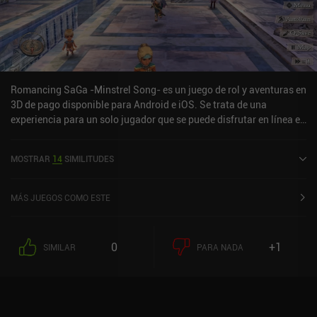
Romancing SaGa -Minstrel Song- es un juego de rol y aventuras en
3D de pago disponible para Android e iOS. Se trata de una
experiencia para un solo jugador que se puede disfrutar en línea en
modo horizontal. Romancing SaGa -Minstrel Song- salió a la
venta en noviembre de 2022 y cuenta actualmente con una
MOSTRAR
14
SIMILITUDES
valoración de 4,4 sobre 5,0 en Google Play y de 4,6 sobre 5,0 en la
App Store de iOS.
MÁS JUEGOS COMO ESTE
0
+1
SIMILAR
PARA NADA