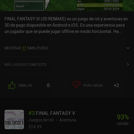
FINAL FANTASY III (3D REMAKE) es un juego de rol y aventuras en
3D de pago disponible en Android e iOS. Es una experiencia para
un jugador que se puede jugar offline en modo horizontal. Ha
recibido 1 valoración de usuario de la comunidad MiniReview.
FINAL FANTASY III (3D REMAKE) se lanzó en junio de 2012 y tiene
MOSTRAR
17
SIMILITUDES
una valoración actual de 4,2 sobre 5,0 en Google Play y de 4,1
sobre 5,0 en la App Store de iOS.
MÁS JUEGOS COMO ESTE
0
+2
SIMILAR
PARA NADA
#
3
FINAL FANTASY V
93
%
Juegos de rol
Aventura
similar
$14.99