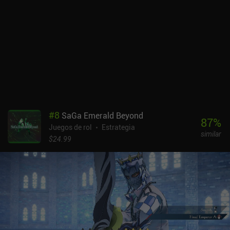
combinan sus movimientos y se duplican sus puntos de ataque en
cada turno. A medida que luchamos y subimos de nivel, también
podemos personalizar nuestros casetes con pegatinas que les
otorgan nuevos movimientos, añadiendo otra capa de estrategia a
la composición de nuestro equipo. Los fascinantes gráficos de
píxeles tienen un aspecto estupendo, con un mundo en 3D por el
que navegar y detallados sprites en 2D para personajes y
monstruos. Cada movimiento parece haber sido animado con
esmero, lo que ayuda a dar vida a las batallas. Por último, la
relajante banda sonora crea la atmósfera perfecta para perderse
#
8
SaGa Emerald Beyond
en el mundo del juego. Cassette Beasts se puede probar de forma
87
%
Juegos de rol
Estrategia
gratuita, con un iAP de 6,99 $ para desbloquear el juego completo.
similar
Si, como yo, creciste jugando a los juegos clásicos de Pokémon,
$24.99
creo que este te encantará. También puedes echar un vistazo a
Coromon.