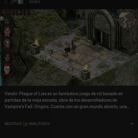
Gratis
Vendir: Plague of Lies es un fantástico juego de rol basado en
partidas de la vieja escuela, obra de los desarrolladores de
Vampire's Fall: Origins. Cuenta con un gran mundo abierto, una
historia intrigante, misiones desafiantes, una personalización de
personajes extremadamente profunda y un sistema de combate
MOSTRAR
14
SIMILITUDES
asombroso.Tras crear nuestro personaje, nos metemos de lleno en
una historia oscura y lúgubre y luego nos dejan explorar