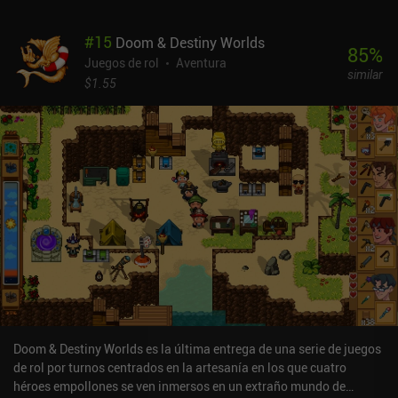
embargo, la historia es fenomenal, y el juego está repleto de
personajes y misiones interesantes.A primera vista, el arte parece
#
15
Doom & Destiny Worlds
similar al del juego original lanzado en la SNES de Nintendo, pero
85
%
enseguida queda claro que se han introducido montones de
Juegos de rol
Aventura
similar
mejoras en cuanto a fidelidad gráfica y reelaboración de los
$1.55
sprites. Esta versión para móviles introduce dos métodos de
control: un modo simple con joystick y botones de acción, y un
modo de toque para moverse. He visto algunas quejas sobre los
controles, pero en mi partida no tuve ningún problema. Otra
novedad es la opción de automatizar el combate en lugar de
seleccionar las acciones manualmente. Final Fantasy VI es un
juego premium de 17,99 $ sin anuncios ni iAP. A pesar de su precio,
es una buena recomendación para aquellos que quieran disfrutar
de la clásica saga Final Fantasy.
Doom & Destiny Worlds es la última entrega de una serie de juegos
de rol por turnos centrados en la artesanía en los que cuatro
héroes empollones se ven inmersos en un extraño mundo de