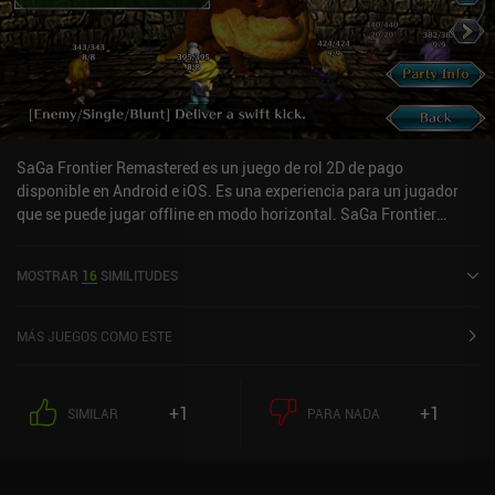
SaGa Frontier Remastered es un juego de rol 2D de pago
disponible en Android e iOS. Es una experiencia para un jugador
que se puede jugar offline en modo horizontal. SaGa Frontier
Remastered se lanzó en abril de 2021 y tiene una valoración actual
de 4,5 sobre 5,0 en Google Play y de 4,7 sobre 5,0 en la App Store
MOSTRAR
16
SIMILITUDES
de iOS.
MÁS JUEGOS COMO ESTE
+1
+1
SIMILAR
PARA NADA