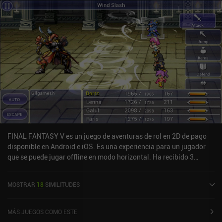
FINAL FANTASY V es un juego de aventuras de rol en 2D de pago
disponible en Android e iOS. Es una experiencia para un jugador
que se puede jugar offline en modo horizontal. Ha recibido 3
valoraciones de usuarios de la comunidad MiniReview. FINAL
FANTASY V se lanzó en noviembre de 2021 y tiene una valoración
MOSTRAR
18
SIMILITUDES
actual de 3,9 sobre 5,0 en Google Play y de 3,5 sobre 5,0 en la App
Store de iOS.
MÁS JUEGOS COMO ESTE