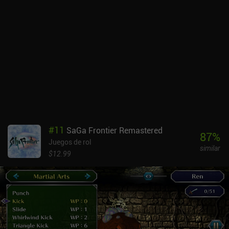
#
11
SaGa Frontier Remastered
87
%
Juegos de rol
similar
$12.99