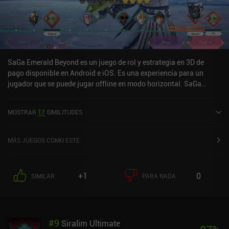
SaGa Emerald Beyond es un juego de rol y estrategia en 3D de
pago disponible en Android e iOS. Es una experiencia para un
jugador que se puede jugar offline en modo horizontal. SaGa
Emerald Beyond se lanzó en abril de 2024 y tiene una valoración
actual de 4,1 sobre 5,0 en Google Play y de 2,9 sobre 5,0 en la App
MOSTRAR
17
SIMILITUDES
Store de iOS.
MÁS JUEGOS COMO ESTE
+1
0
SIMILAR
PARA NADA
#
9
Siralim Ultimate