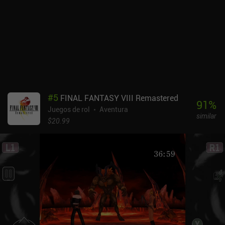
prerrenderizados siguen teniendo cierto encanto, pero el
movimiento puede resultar confuso, sobre todo en el mundo
exterior. Por suerte, hay un botón que señala las entradas/salidas
y los puntos clave. El juego también incluye funciones útiles para
mejorar la calidad de vida, como el guardado automático, la
desactivación de los encuentros aleatorios, la aceleración de las
animaciones de batalla e incluso la posibilidad de cambiar las
estadísticas máximas con un solo toque para las partidas
casuales centradas en la historia. Ten en cuenta que hay un error
#
5
FINAL FANTASY VIII Remastered
que hace que a veces los vehículos se bloqueen al subir o bajar de
91
%
Juegos de rol
Aventura
ellos, así que es recomendable guardar varias veces. Además, el
similar
guardado automático no se activa al huir de las batallas del mapa
$20.99
del mundo. Final Fantasy VII cuesta 15,99 $. Aunque este port no
está exento de pequeños defectos, sigue ofreciendo toda la
experiencia JRPG clásica del original. Así que, para los fans de la
franquicia o para cualquiera que sienta curiosidad por uno de los
grandes de todos los tiempos, merece la pena echarle un vistazo.