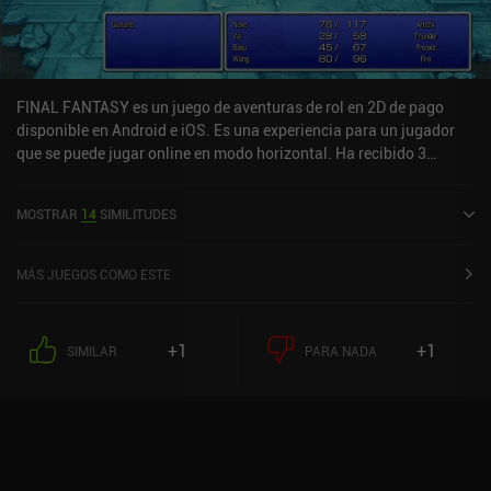
tanto para móviles como para PC. Con soporte para mandos,
guardado en la nube multiplataforma, juego offline completo y sin
iAPs, podrás disfrutar de la infinita diversidad que ofrece este
juego juegues a la versión que juegues.
FINAL FANTASY es un juego de aventuras de rol en 2D de pago
disponible en Android e iOS. Es una experiencia para un jugador
que se puede jugar online en modo horizontal. Ha recibido 3
valoraciones de usuarios de la comunidad MiniReview. FINAL
FANTASY se lanzó en julio de 2021 y tiene una valoración actual
MOSTRAR
14
SIMILITUDES
de 4,2 sobre 5,0 en Google Play y de 3,7 sobre 5,0 en la App Store
de iOS.
MÁS JUEGOS COMO ESTE
+1
+1
SIMILAR
PARA NADA