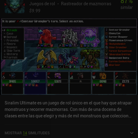
87
%
Juegos de rol
Rastreador de mazmorras
similar
$9.99
Siralim Ultimate es un juego de rol único en el que hay que atrapar
monstruos y recorrer mazmorras. Con más de una docena de
clases entre las que elegir y más de mil monstruos que coleccionar,
el juego tiene un montón de profundidad y posibilidades casi
infinitas.Primero elegimos nuestra especialización, que nos da un
MOSTRAR
14
SIMILITUDES
monstruo inicial único y varias ventajas que influyen en las