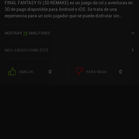
FINAL FANTASY IV (3D REMAKE) es un juego de rol y aventuras en
3D de pago disponible para Android e iOS. Se trata de una
experiencia para un solo jugador que se puede disfrutar sin
conexión en modo horizontal. Ha recibido 3 valoraciones de los
usuarios de la comunidad MiniReview. FINAL FANTASY IV (3D
MOSTRAR
19
SIMILITUDES
REMAKE) se lanzó en junio de 2013 y cuenta actualmente con una
puntuación de 4,1 sobre 5,0 en Google Play y de 4,4 sobre 5,0 en la
App Store de iOS.
MÁS JUEGOS COMO ESTE
0
0
SIMILAR
PARA NADA