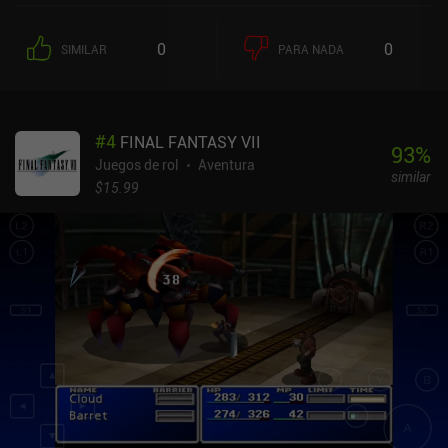
0
0
SIMILAR
PARA NADA
#
4
FINAL FANTASY VII
93
%
Juegos de rol
Aventura
similar
$15.99