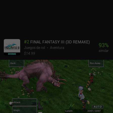
#
2
FINAL FANTASY III (3D REMAKE)
93
%
Juegos de rol
Aventura
similar
$14.99