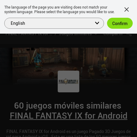
The language of the page you are visiting does not match your
system language. Please select the language you would like to use.
English
Confirm
FINAL FANTASY IX for Android
Juegos similares
Compartir
60 juegos móviles similares
FINAL FANTASY IX for Android
FINAL FANTASY IX for Android es un juego Pagado 3D Juegos de
rol para Android y iOS. ¡Esta es una lista de los 60 mejores juegos