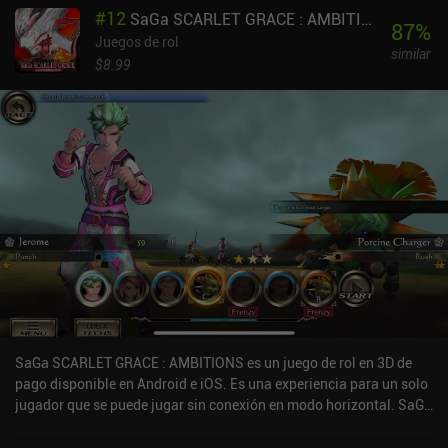
#
12
SaGa SCARLET GRACE : AMBITIONS
87
%
Juegos de rol
similar
$8.99
SaGa SCARLET GRACE : AMBITIONS es un juego de rol en 3D de
pago disponible en Android e iOS. Es una experiencia para un solo
jugador que se puede jugar sin conexión en modo horizontal. SaGa
SCARLET GRACE : AMBITIONS se lanzó en noviembre de 2019 y
tiene una valoración actual de 4,3 sobre 5,0 en Google Play y de 4,6