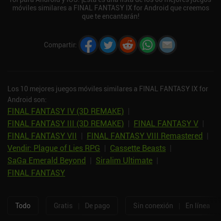
móviles similares a FINAL FANTASY IX for Android que creemos
que te encantarán!
Compartir
:
Los 10 mejores juegos móviles similares a FINAL FANTASY IX for
Android son:
FINAL FANTASY IV (3D REMAKE)
|
FINAL FANTASY III (3D REMAKE)
|
FINAL FANTASY V
|
FINAL FANTASY VII
|
FINAL FANTASY VIII Remastered
|
Vendir: Plague of Lies RPG
|
Cassette Beasts
|
SaGa Emerald Beyond
|
Siralim Ultimate
|
FINAL FANTASY
Todo
Gratis
|
De pago
Sin conexión
|
En línea