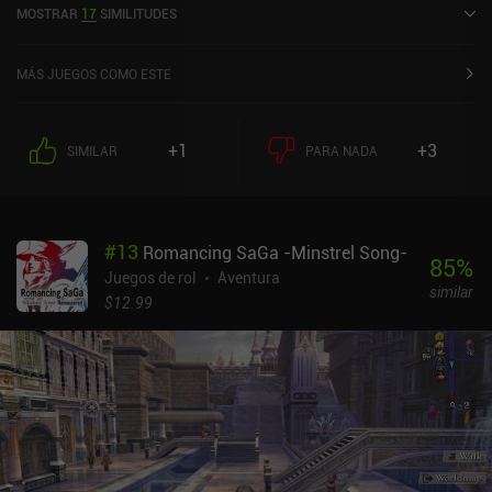
MOSTRAR
17
SIMILITUDES
sobre 5,0 en la App Store de iOS.
MÁS JUEGOS COMO ESTE
+1
+3
SIMILAR
PARA NADA
#
13
Romancing SaGa -Minstrel Song-
85
%
Juegos de rol
Aventura
similar
$12.99