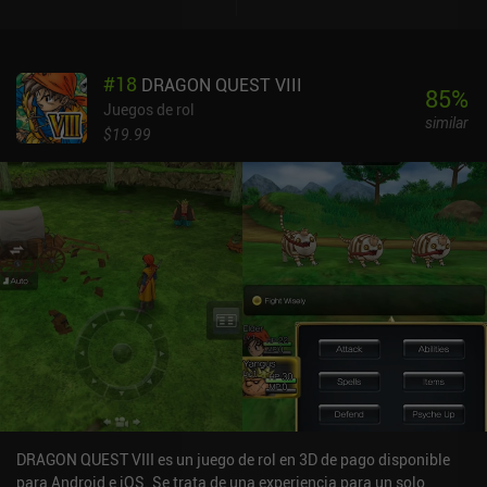
gamepad. Por 9,99 $, Chrono Trigger es una excelente opción para
quien quiera una historia bien escrita y una de las experiencias de
videojuego más clásicas jamás creadas.
#
18
DRAGON QUEST VIII
85
%
Juegos de rol
similar
$19.99
DRAGON QUEST VIII es un juego de rol en 3D de pago disponible
para Android e iOS. Se trata de una experiencia para un solo