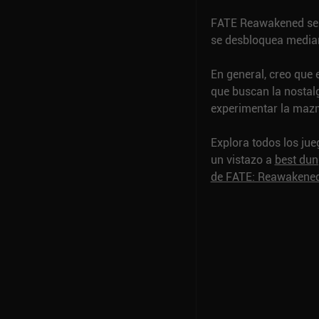
FATE Reawakened se p
se desbloquea median
En general, creo que 
que buscan la nostal
experimentar la mazm
Explora todos los ju
un vistazo a
best du
de FATE: Reawakene