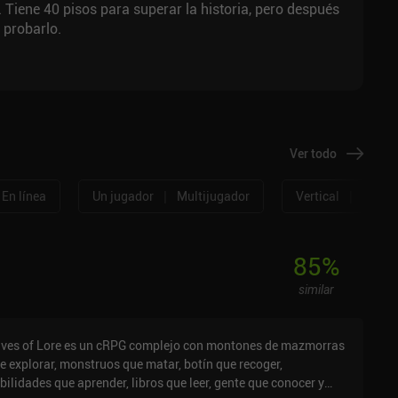
. Tiene 40 pisos para superar la historia, pero después
 probarlo.
Ver todo
|
|
En línea
Un jugador
Multijugador
Vertical
Horizo
85
%
similar
ves of Lore es un cRPG complejo con montones de mazmorras
e explorar, monstruos que matar, botín que recoger,
bilidades que aprender, libros que leer, gente que conocer y