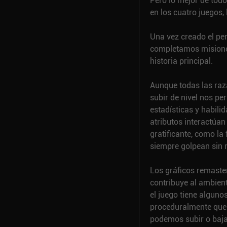
Pero lo mejor de tod
en los cuatro juegos,
Una vez creado el pe
completamos misiones
historia principal.
Aunque todas las raz
subir de nivel nos pe
estadísticas y habil
atributos interactúan
gratificante, como la
siempre golpean sin n
Los gráficos remaster
contribuye al ambien
el juego tiene algun
proceduralmente que 
podemos subir o baja