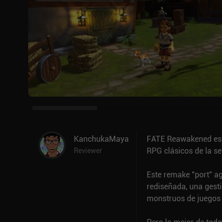
KanchukaMaya
FATE Reawakened es u
RPG clásicos de la se
Reviewer
Este remake "port" ag
rediseñada, una gesti
monstruos de juegos p