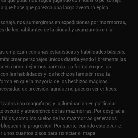
o es que podemos seguir jugando con nuestro personaje
 lo que hace que parezca una larga aventura épica.
rsonaje, nos sumergimos en expediciones por mazmorras,
 de los habitantes de la ciudad y avanzamos en la
as empiezan con unas estadísticas y habilidades básicas,
rmite crear personajes únicos distribuyendo libremente las
idades como mejor nos parezca. La forma en que los
 con las habilidades y los hechizos también resulta
 forma en que la mayoría de los hechizos mágicos
ecesidad de precisión, aunque no pueden ser críticos.
izados son magníficos, y la iluminación en particular
te oscuro y atmosférico de las mazmorras. Por desgracia,
os fallos, como los suelos de las mazmorras generados
bloquean la progresión. Por suerte, cuando esto ocurre,
r unos cuantos pisos para reiniciar el mapa.