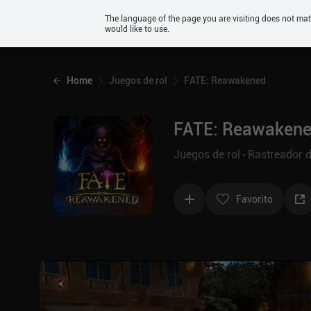
Android
The language of the page you are visiting does not ma
would like to use.
iOS
Home
Juegos de rol
FATE: Reawakened
FATE: Reawaken
Juegos de rol
Rastreador 
Favorito