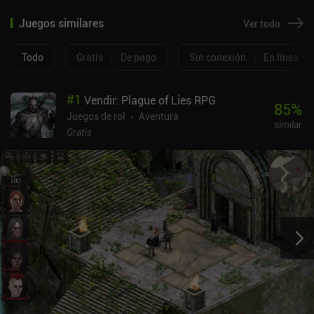
Juegos similares
Ver todo
Todo
Gratis
|
De pago
Sin conexión
|
En línea
#
1
Vendir: Plague of Lies RPG
85
%
Juegos de rol
Aventura
similar
Gratis