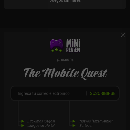
Juegos similares
sea bastante dinámico.En poco tiempo, tendremos un grupo
completo de personajes a los que tendremos que equipar,
personalizar con puntos de estadísticas y mejorar desbloqueando
habilidades en un gran árbol de habilidades. Como el HP es
persistente y tenemos que fabricar comida para recuperarlo, el
juego es bastante duro. El estilo artístico oscuro encaja a la
perfección con la jugabilidad, y los únicos problemas reales con
los que me he topado han sido un poco de lag ocasional.El juego
se monetiza mediante iAPs para una moneda premium que se
utiliza para abrir cofres de objetos que a veces encontramos, y
presenta,
anuncios incentivados para conseguir oro. Afortunadamente, no
The Mobile Quest
son necesarios para disfrutar del juego. Vendir: Plague of Lies es
sin duda el mejor juego de rol que he jugado este año. Es muy
prometedor y, sinceramente, hay muy pocos juegos de este tipo
para móviles.
SUSCRIBIRSE
¡Próximos juegos!
¡Nuevos lanzamientos!
¡Juegos en oferta!
¡Sorteos!