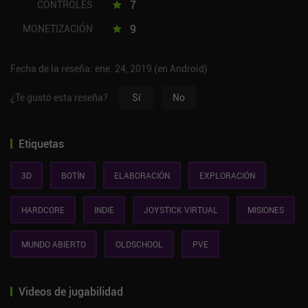
7
CONTROLES
9
MONETIZACIÓN
Fecha de la reseña: ene. 24, 2019 (en Android)
¿Te gustó esta reseña?
Sí
No
Etiquetas
3D
BOTÍN
ELABORACIÓN
EXPLORACIÓN
HARDCORE
INDIE
JOYSTICK VIRTUAL
MISIONES
MUNDO ABIERTO
OLDSCHOOL
PVE
Videos de jugabilidad