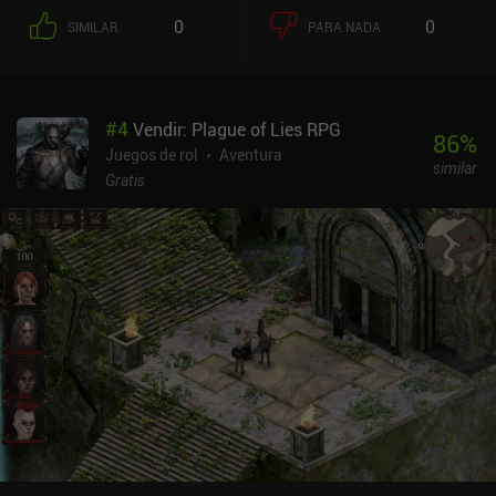
0
0
SIMILAR
PARA NADA
#
4
Vendir: Plague of Lies RPG
86
%
Juegos de rol
Aventura
similar
Gratis