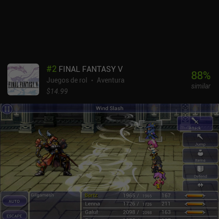
perfección el tono extravagante y la excéntrica escritura.
Bloomtown: A Different Story se puede probar gratis, con un iAP de
9,99 $ para desbloquear la aventura completa. Es una
recomendación fácil para cualquiera que disfrute con los RPG con
historia y los mundos de píxeles bellamente creados.
#
2
FINAL FANTASY V
88
%
Juegos de rol
Aventura
similar
$14.99