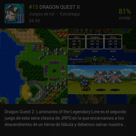
del juego se nota. Los gráficos son toscos, las texturas confusas y
#
15
DRAGON QUEST II
los controles táctiles dan la sensación de haber colocado un
81
%
mando físico en la pantalla, a pesar de que apenas usamos la
Juegos de rol
Estrategia
similar
mitad de los botones. Pero una vez que suena esa música icónica,
$4.99
es difícil no sentir un poco de nostalgia. Por suerte, conectar un
mando externo supone una gran diferencia. Los entornos planos
prerrenderizados siguen teniendo cierto encanto, pero el
movimiento puede resultar confuso, sobre todo en el mundo
exterior. Por suerte, hay un botón que señala las entradas/salidas
y los puntos clave. El juego también incluye funciones útiles para
mejorar la calidad de vida, como el guardado automático, la
desactivación de los encuentros aleatorios, la aceleración de las
animaciones de batalla e incluso la posibilidad de cambiar las
estadísticas máximas con un solo toque para las partidas
casuales centradas en la historia. Ten en cuenta que hay un error
que hace que a veces los vehículos se bloqueen al subir o bajar de
ellos, así que es recomendable guardar varias veces. Además, el
guardado automático no se activa al huir de las batallas del mapa
Dragon Quest 2: Luminaries of the Legendary Line es el segundo
del mundo. Final Fantasy VII cuesta 15,99 $. Aunque este port no
juego de esta serie clásica de JRPG en la que encarnamos a los
está exento de pequeños defectos, sigue ofreciendo toda la
descendientes de un héroe de fábula y debemos salvar nuestra
experiencia JRPG clásica del original. Así que, para los fans de la
tierra de las fuerzas del mal una vez más.Por suerte, no es
franquicia o para cualquiera que sienta curiosidad por uno de los