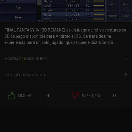
FINAL FANTASY IV (3D REMAKE) es un juego de rol y aventuras en
3D de pago disponible para Android e iOS. Se trata de una
experiencia para un solo jugador que se puede disfrutar sin
conexión en modo horizontal. Ha recibido 3 valoraciones de los
usuarios de la comunidad MiniReview. FINAL FANTASY IV (3D
MOSTRAR
16
SIMILITUDES
REMAKE) se lanzó en junio de 2013 y cuenta actualmente con una
puntuación de 4,1 sobre 5,0 en Google Play y de 4,4 sobre 5,0 en la
App Store de iOS.
MÁS JUEGOS COMO ESTE
0
0
SIMILAR
PARA NADA