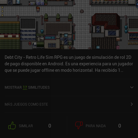
Debt City - Retro Life Sim RPG es un juego de simulación de rol 2D
de pago disponible en Android. Es una experiencia para un jugador
que se puede jugar offline en modo horizontal. Ha recibido 1
valoración de usuario de la comunidad MiniReview. Debt City -
Retro Life Sim RPG se lanzó en marzo de 2025 y tiene una
MOSTRAR
17
SIMILITUDES
valoración actual de 4 sobre 5,0 en Google Play.
MÁS JUEGOS COMO ESTE
0
0
SIMILAR
PARA NADA