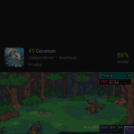
completo de personajes a los que tendremos que equipar,
personalizar con puntos de estadísticas y mejorar desbloqueando
habilidades en un gran árbol de habilidades. Como el HP es
persistente y tenemos que fabricar comida para recuperarlo, el
juego es bastante duro. El estilo artístico oscuro encaja a la
perfección con la jugabilidad, y los únicos problemas reales con
los que me he topado han sido un poco de lag ocasional.El juego
se monetiza mediante iAPs para una moneda premium que se
#
5
Coromon
utiliza para abrir cofres de objetos que a veces encontramos, y
86
%
Juegos de rol
Aventura
anuncios incentivados para conseguir oro. Afortunadamente, no
similar
son necesarios para disfrutar del juego. Vendir: Plague of Lies es
Prueba
sin duda el mejor juego de rol que he jugado este año. Es muy
prometedor y, sinceramente, hay muy pocos juegos de este tipo
para móviles.