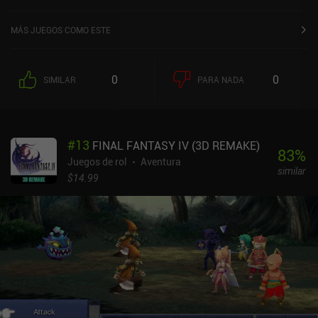
sobre 5,0 en la App Store de iOS.
MÁS JUEGOS COMO ESTE
0
0
SIMILAR
PARA NADA
#
13
FINAL FANTASY IV (3D REMAKE)
83
%
Juegos de rol
Aventura
similar
$14.99