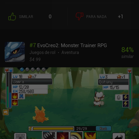
0
+1
SIMILAR
PARA NADA
#
7
EvoCreo2: Monster Trainer RPG
84
%
Juegos de rol
Aventura
similar
$4.99