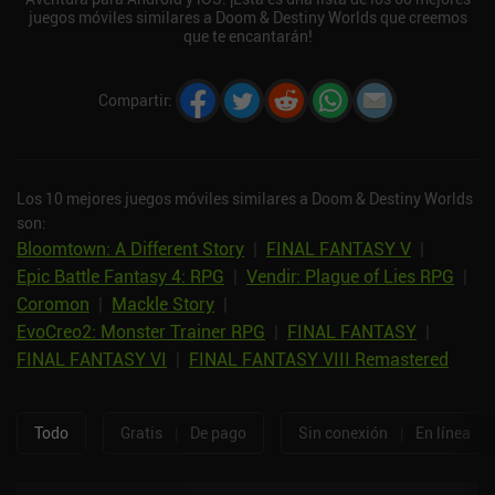
juegos móviles similares a Doom & Destiny Worlds que creemos
que te encantarán!
Compartir
:
Los 10 mejores juegos móviles similares a Doom & Destiny Worlds
son:
Bloomtown: A Different Story
|
FINAL FANTASY V
|
Epic Battle Fantasy 4: RPG
|
Vendir: Plague of Lies RPG
|
Coromon
|
Mackle Story
|
EvoCreo2: Monster Trainer RPG
|
FINAL FANTASY
|
FINAL FANTASY VI
|
FINAL FANTASY VIII Remastered
Todo
Gratis
|
De pago
Sin conexión
|
En línea