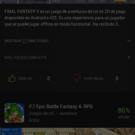
FINAL FANTASY V es un juego de aventuras de rol en 2D de pago
disponible en Android e iOS. Es una experiencia para un jugador
que se puede jugar offline en modo horizontal. Ha recibido 3
valoraciones de usuarios de la comunidad MiniReview. FINAL
FANTASY V se lanzó en noviembre de 2021 y tiene una valoración
MOSTRAR
17
SIMILITUDES
actual de 3,9 sobre 5,0 en Google Play y de 3,5 sobre 5,0 en la App
Store de iOS.
MÁS JUEGOS COMO ESTE
0
0
SIMILAR
PARA NADA
#
3
Epic Battle Fantasy 4: RPG
86
%
Juegos de rol
Aventura
similar
Gratis