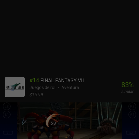
#
14
FINAL FANTASY VII
83
%
Juegos de rol
Aventura
similar
$15.99