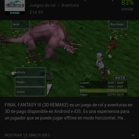
83
%
Juegos de rol
Aventura
similar
$14.99
FINAL FANTASY III (3D REMAKE) es un juego de rol y aventuras en
3D de pago disponible en Android e iOS. Es una experiencia para
un jugador que se puede jugar offline en modo horizontal. Ha
recibido 1 valoración de usuario de la comunidad MiniReview.
FINAL FANTASY III (3D REMAKE) se lanzó en junio de 2012 y tiene
MOSTRAR
15
SIMILITUDES
una valoración actual de 4,2 sobre 5,0 en Google Play y de 4,1