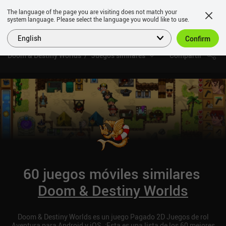
The language of the page you are visiting does not match your
system language. Please select the language you would like to use.
English
Confirm
Doom & Destiny Worlds
Juegos similares
Compartir
60 juegos móviles similares
Doom & Destiny Worlds
Doom & Destiny Worlds es un juego Pagado 2D Juegos de rol
Aventura para Android y iOS. ¡Esta es una lista de los 60 mejores