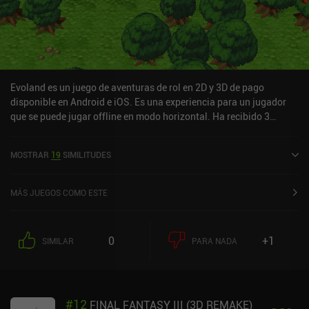
Evoland es un juego de aventuras de rol en 2D y 3D de pago
disponible en Android e iOS. Es una experiencia para un jugador
que se puede jugar offline en modo horizontal. Ha recibido 3
valoraciones de usuarios de la comunidad MiniReview. Evoland se
lanzó en febrero de 2015 y tiene una valoración actual de 3,2 sobre
MOSTRAR
19
SIMILITUDES
5,0 en Google Play y de 4,2 sobre 5,0 en la App Store de iOS.
MÁS JUEGOS COMO ESTE
0
+1
SIMILAR
PARA NADA
#
12
FINAL FANTASY III (3D REMAKE)