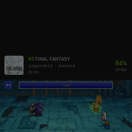
haber límite de nivel para los Creos, el PvP es un festival de
diversión. Pero, por suerte, se dice que el multijugador
clasificatorio pronto introducirá un límite de nivel 100 y de
prestigio, lo que debería devolver el foco a la planificación táctica
en lugar de a la obtención de estadísticas. EvoCreo 2 es un juego
premium de 4,99 $ con iAP para algunas mejoras de calidad de
vida, como teletransportadores, y una moneda que se utiliza para
adquirir Creos de mayor rango a través de una tienda gacha. El
juego se puede completar sin los iAP, pero es extraño ver tiendas
#
8
FINAL FANTASY
en un juego premium. El juego aún necesita algunas mejoras,
84
%
Juegos de rol
Aventura
sobre todo en el equilibrio y la progresión. Pero dicho esto, hay un
similar
marco sólido aquí que los fans de los coleccionistas de criaturas
$9.99
clásicas pueden disfrutar, sobre todo si las futuras
actualizaciones siguen mejorando los sistemas básicos.