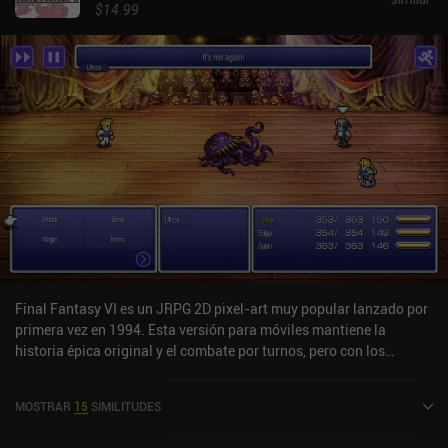
$14.99
Final Fantasy VI es un JRPG 2D pixel-art muy popular lanzado por
primera vez en 1994. Esta versión para móviles mantiene la
historia épica original y el combate por turnos, pero con los
controles y el arte remasterizados. El núcleo del juego se divide en
segmentos de exploración y combate. Durante la fase de
MOSTRAR
15
SIMILITUDES
exploración, nos movemos libremente e investigamos el entorno
que nos rodea, que normalmente nos recompensa con diversos