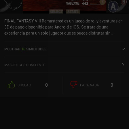
FINAL FANTASY VIII Remastered es un juego de rol y aventuras en
3D de pago disponible para Android e iOS. Se trata de una
experiencia para un solo jugador que se puede disfrutar sin
conexión en modo horizontal. Ha recibido una valoración de un
usuario de la comunidad de MiniReview. FINAL FANTASY VIII
MOSTRAR
16
SIMILITUDES
Remastered se lanzó en marzo de 2021 y tiene actualmente una
valoración de 4,2 sobre 5,0 en Google Play y de 3,6 sobre 5,0 en la
App Store de iOS.
MÁS JUEGOS COMO ESTE
0
0
SIMILAR
PARA NADA