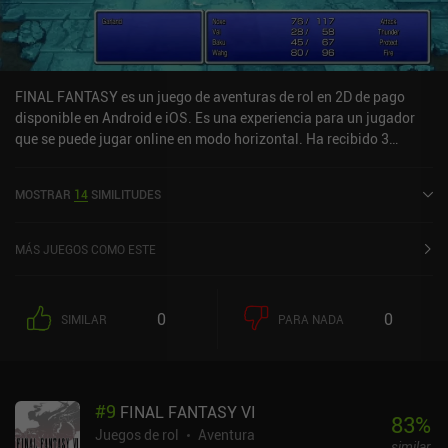
FINAL FANTASY es un juego de aventuras de rol en 2D de pago
disponible en Android e iOS. Es una experiencia para un jugador
que se puede jugar online en modo horizontal. Ha recibido 3
valoraciones de usuarios de la comunidad MiniReview. FINAL
FANTASY se lanzó en julio de 2021 y tiene una valoración actual
MOSTRAR
14
SIMILITUDES
de 4,2 sobre 5,0 en Google Play y de 3,7 sobre 5,0 en la App Store
de iOS.
MÁS JUEGOS COMO ESTE
0
0
SIMILAR
PARA NADA
#
9
FINAL FANTASY VI
83
%
Juegos de rol
Aventura
similar