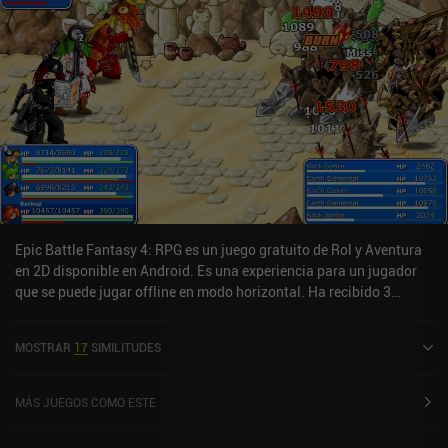
Epic Battle Fantasy 4: RPG es un juego gratuito de Rol y Aventura
en 2D disponible en Android. Es una experiencia para un jugador
que se puede jugar offline en modo horizontal. Ha recibido 3
valoraciones de usuarios de la comunidad MiniReview. Epic Battle
Fantasy 4: RPG se lanzó en junio de 2024 y tiene una valoración
MOSTRAR
17
SIMILITUDES
actual de 4,8 sobre 5,0 en Google Play.
MÁS JUEGOS COMO ESTE