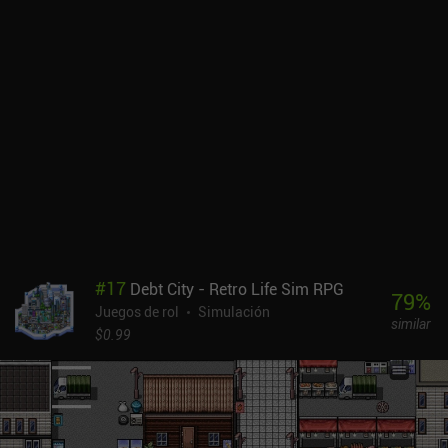
requieren horas de molienda para conseguirlos. Durante el
combate, activamos habilidades usando maná que se repone
después de cada batalla, o habilidades especiales que consumen
recursos raros y caros. Se supone que estas habilidades
especiales proporcionan una estrategia más profunda, pero no lo
consiguen, ya que no son más poderosas que sus homólogas
normales. Donde sí funciona este sistema, sin embargo, es en los
combates PvP asíncronos en los que empezamos cada batalla sin
maná y ganamos perks que proporcionan recursos limitados a
medida que aumentan nuestros rangos. Doom & Destiny es un
juego premium de 4,99 dólares en Android y 2,99 dólares en iOS,
aunque frecuentemente sale a la venta por 0,99 dólares. A pesar de
la enorme cantidad de contenido y actualizaciones que ha recibido
#
17
Debt City - Retro Life Sim RPG
desde su lanzamiento en 2015, el juego está ligeramente
79
%
Juegos de rol
Simulación
anticuado a estas alturas, y hay muchos RPG menos caros con
similar
menos grind y más pulidos en el mercado.
$0.99