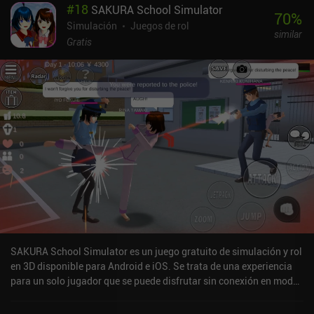
#
18
SAKURA School Simulator
70
%
Simulación
Juegos de rol
similar
Gratis
SAKURA School Simulator es un juego gratuito de simulación y rol
en 3D disponible para Android e iOS. Se trata de una experiencia
para un solo jugador que se puede disfrutar sin conexión en modo
horizontal. Ha recibido 10 valoraciones de los usuarios de la
comunidad MiniReview. SAKURA School Simulator se lanzó en