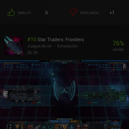
para no quedarnos sin oro. A medida que avanzamos, también
acabamos teniendo montones de objetos, por lo que la gestión del
0
+1
SIMILAR
PARA NADA
inventario es una parte importante del juego. Como juego que no
requiere mucha atención, es una experiencia perfecta para "coger y
jugar". Más adelante en el juego, nuestros héroes pueden luchar
durante más de 30 minutos sin que nosotros hagamos nada, lo
#
10
Star Traders: Frontiers
que lleva al juego al terreno del género ocioso.Me gustó bastante
76
%
la sensación de ser un mercader y la toma de decisiones que
Juegos de rol
Simulación
similar
conlleva. Hay montones de objetos que fabricar y, por tanto,
$6.99
muchas decisiones tácticas que tomar sobre dónde enviar a
nuestros héroes para que puedan reunir los recursos que más
necesitamos.El mayor inconveniente es que la interfaz es muy
confusa al principio, y no hay una explicación adecuada de lo que
hay que hacer. Afortunadamente, es un juego sencillo al que es
fácil cogerle el truco.Merchant se monetiza a través de anuncios
incentivados ocasionales e iAPs para unos pocos DLC de 2,99 $
con nuevos mapas, más ranuras para héroes y espacio de
inventario adicional. También hay un iAP de 14,99 $ para
desbloquearlo todo, incluidas las apariencias cosméticas que
también se venden por separado. Estos DLC no son necesarios
para disfrutar del juego, pero lo amplían enormemente.