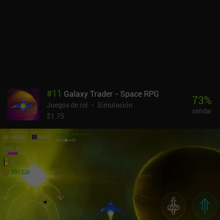
posicionamiento. Al aterrizar en los planetas, decidimos la mejor
manera de gestionar todo, desde las reparaciones de la nave, las
mejoras y los salarios de la tripulación, hasta el comercio, la
ejecución de misiones, la persecución de recompensas y la huida
de monstruosidades de otro mundo. También debemos navegar
por la diplomacia de facciones que influye en las estructuras de
poder de la galaxia, en ebullición. Podemos forjar alianzas,
traicionar facciones o permanecer independientes, con las
consecuencias que ello conlleva tanto en la historia como en el
#
11
Galaxy Trader - Space RPG
juego. Visualmente, los desarrolladores han cambiado lo
73
%
Juegos de rol
Simulación
llamativo por lo funcional. El mayor inconveniente de la versión
similar
para móviles es la limitada interfaz de usuario, que puede resultar
$1.75
difícil de usar en pantallas pequeñas. Pero al menos la versión
para móviles recibe con rapidez la mayoría de las actualizaciones
de la versión para PC. Por lo tanto, las tabletas son la plataforma
óptima para disfrutar de la rica complejidad del juego. Pulgares de
salchicha, cuidado. Star Traders: Frontiers es un juego premium de
6,99 $. Ofrece una rejugabilidad infinita y un equipo de desarrollo
dedicado. Es una experiencia ideal para los amantes de la ciencia
ficción, los juegos de rol y la navegación espacial.