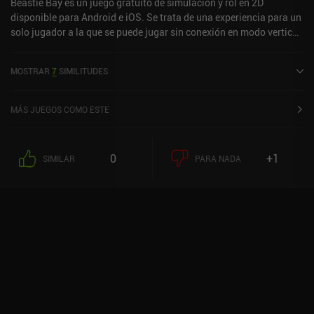
Beastie Bay es un juego gratuito de simulación y rol en 2D
disponible para Android e iOS. Se trata de una experiencia para un
solo jugador a la que se puede jugar sin conexión en modo vertical.
Beastie Bay salió al mercado en septiembre de 2012 y cuenta
actualmente con una valoración de 3,9 sobre 5,0 en Google Play y
MOSTRAR
7
SIMILITUDES
de 4,3 sobre 5,0 en la App Store de iOS.
MÁS JUEGOS COMO ESTE
0
+1
SIMILAR
PARA NADA