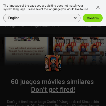
The language of the page you are visiting does not match your
system language. Please select the language you would like to use.
English
Confirm
Don't get fired!
Juegos similares
Compartir
60 juegos móviles similares
Don't get fired!
Don't get fired! es un juego Gratis 2D Juegos de rol Simulación
para Android y iOS. ¡Esta es una lista de los 60 mejores juegos