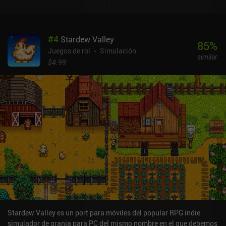
equipo que mejore sus estadísticas e incluso hacer que trabajen en
nuestra granja para conseguir recursos extra. Es una mezcla
perfecta que hace que tanto el combate como la agricultura
#
4
Stardew Valley
tengan sentido y estén interconectados. También parece una
85
%
auténtica aventura, con más de 50 tipos de cultivos, 100
Juegos de rol
Simulación
similar
monstruos que cazar, 300 habilidades de combate, pequeños
$4.99
puzles y, por supuesto, la pesca. Sin embargo, el juego no es
perfecto. El D-pad en pantalla es tosco, ya que no podemos
cambiar de dirección sin movernos. Esto hace que la agricultura y
las acciones precisas sean un poco frustrantes, aunque jugar con
un mando externo lo alivia por completo. La progresión también se
hace pesada a veces, y a menudo me he encontrado deseando que
las animaciones y la jugabilidad en general fueran un poco más
rápidas. El lado positivo es que el juego permite el guardado
cruzado entre PC y móvil. A pesar de estos pequeños
inconvenientes, Chronomon brilla por su creatividad. La forma en
que combina las batallas contra monstruos en grupo, la
agricultura y la vida en la ciudad lo convierten en algo más que
otro juego similar a Pokémon. Si disfrutas con cualquiera de estos
aspectos, aquí encontrarás mucho que te encantará. Chronomon
Stardew Valley es un port para móviles del popular RPG indie
es un juego premium de 9,99 $ que merece la pena para cualquiera
simulador de granja para PC del mismo nombre en el que debemos