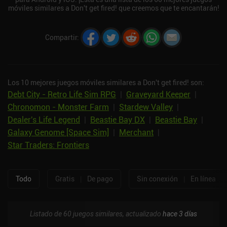
móviles similares a Don't get fired! que creemos que te encantarán!
Compartir
:
Los 10 mejores juegos móviles similares a Don't get fired! son:
Debt City - Retro Life Sim RPG
|
Graveyard Keeper
|
Chronomon - Monster Farm
|
Stardew Valley
|
Dealer's Life Legend
|
Beastie Bay DX
|
Beastie Bay
|
Galaxy Genome [Space Sim]
|
Merchant
|
Star Traders: Frontiers
Todo
Gratis
|
De pago
Sin conexión
|
En línea
Listado de 60 juegos similares, actualizado
hace 3 días