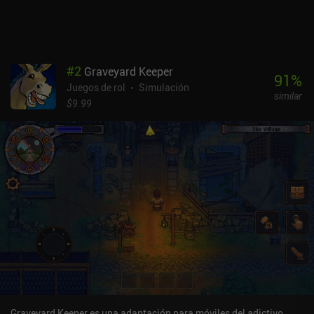
#
2
Graveyard Keeper
91
%
Juegos de rol
Simulación
similar
$9.99
Graveyard Keeper es una adaptación para móviles del adictivo