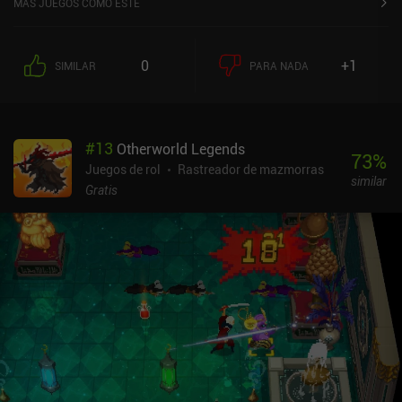
MÁS JUEGOS COMO ESTE
0
+1
SIMILAR
PARA NADA
#
13
Otherworld Legends
73
%
Juegos de rol
Rastreador de mazmorras
similar
Gratis