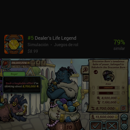
diferencia de la mayoría de juegos del género, Stardew Valley
puede jugarse casi indefinidamente. Lo único importante que falta
en la versión para móviles es la funcionalidad online y
multijugador de la versión para PC. La monetización se realiza a
través de una única compra premium de 4,99 dólares tanto en
Android como en iOS, y no hay anuncios ni iAPs. El precio es justo
#
5
Dealer's Life Legend
y Stardew Valley es un juego excelente repleto de horas de juego e
79
%
Simulación
Juegos de rol
historias interesantes.
similar
$8.99