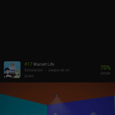
al principio del juego, da la sensación de que no hay nada que
hacer, ya que la progresión está ligada únicamente a completar
nuestro libro de artesanía, y la artesanía lleva mucho tiempo. El
estilo artístico es inconsistente, con algunos personajes bien
diseñados y otros muy feos, algo que se aplica tanto a los
ciudadanos como a los monstruos. El juego también tiene un
número sorprendente de diálogos con voz, pero ninguno de los
personajes se pone de acuerdo en cómo pronunciar "Portia". Y a
pesar de haber sido portado desde PC y consolas, no es
compatible con mandos, aunque cuenta con una función de
autoguiado que ayuda bastante. My Time at Portia es un juego
premium de 7,99 $ con iAPs cosméticos y horas de contenido por
#
17
Warnet Life
descubrir, lo que es genial para cualquiera que busque un
70
%
Simulación
Juegos de rol
simulador de vida urbana en profundidad en el móvil. Eso sí, no
similar
esperes una experiencia como la de Stardew Valley o Harvest
Gratis
Moon.