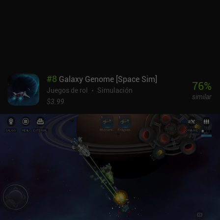
#
8
Galaxy Genome [Space Sim]
76
%
Juegos de rol
Simulación
similar
$3.99