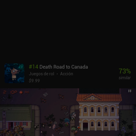
héroes.Otherworld Legends se monetiza a través de anuncios
incentivados e iAPs para mejorar armas, cartas de resurrección y
desbloquear nuevos personajes, ninguno de los cuales es
necesario para disfrutar del juego.Con sus múltiples opciones de
control, gran estilo artístico y divertido combate basado en la
lucha, Otherworld Legends es un juego imprescindible para
cualquier fan de los RPG roguelike de acción.
#
14
Death Road to Canada
73
%
Juegos de rol
Acción
similar
$9.99