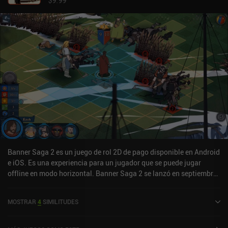
$9.99
piloto automático. Galaxy Trader es un juego premium de 3,49 $, lo
que puede ser un poco excesivo para un juego que lleva
aproximadamente entre 4 y 6 horas completar. Sin embargo, es un
título sólido y una experiencia relajante para los aficionados a los
juegos espaciales que no quieran acción de combate.
Banner Saga 2 es un juego de rol 2D de pago disponible en Android
e iOS. Es una experiencia para un jugador que se puede jugar
offline en modo horizontal. Banner Saga 2 se lanzó en septiembre
de 2016 y tiene una valoración actual de 4,1 sobre 5,0 en Google
Play y de 4,7 sobre 5,0 en la App Store de iOS.
MOSTRAR
4
SIMILITUDES