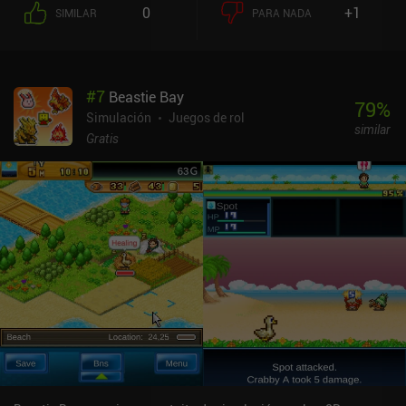
distintas afinidades elementales que debemos utilizar en nuestro
0
+1
SIMILAR
PARA NADA
beneficio mientras colocamos estratégicamente nuestras
unidades en las filas delanteras y traseras. Sin embargo, el diálogo
de combate y las animaciones de ataque pueden resultar lentos,
sobre todo a la hora de superar mazmorras o combates repetidos.
#
7
Beastie Bay
Esto crea un ritmo muy lento que a veces casi induce al sueño.
79
%
Dicho esto, aunque el aspecto de construcción del juego atraerá a
Simulación
Juegos de rol
similar
los fans de los constructores de ciudades, a mí personalmente me
Gratis
siguen pareciendo más interesantes los combates. En general, hay
muchos sistemas ocultos que encontrar y una sensación
constante de progresión que lo une todo. La única pega es que no
todas las características del juego están bien explicadas. Beastie
Bay DX es un juego premium que cuesta 7,49 $ en Android y 5,99 $
en iOS, pero el juego también está disponible en Google Play Pass.
Además, hay una versión freemium independiente con anuncios e
iAPs en ambas plataformas. Si disfrutas con otros juegos de
Kairosoft o te gusta la mezcla de recolección de criaturas y
construcción de bases, merece la pena echarle un vistazo a este.
Es un pequeño y acogedor simulador con la profundidad suficiente
para mantenerte enganchado, siempre que no te moleste el ritmo.