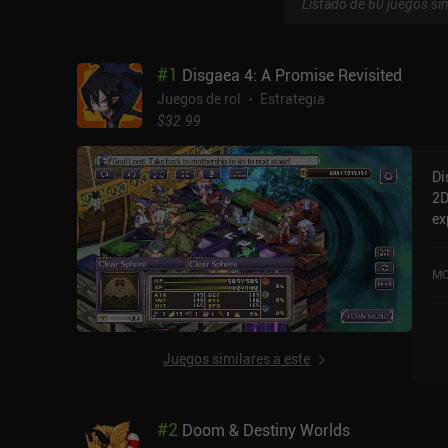
Listado de 60 juegos sim
#
1
Disgaea 4: A Promise Revisited
Juegos de rol
Estrategia
$32.99
Di
2D
ex
co
us
MO
Re
pu
la
Juegos similares a este
#
2
Doom & Destiny Worlds