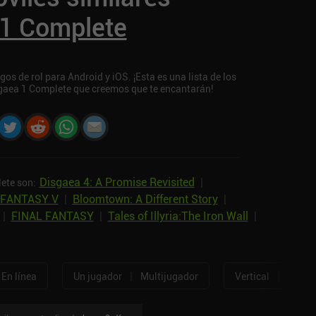
 1 Complete
 de rol para Android y iOS. ¡Esta es una lista de los
sgaea 1 Complete que creemos que te encantarán!
Disgaea 4: A Promise Revisited
|
ete son:
 FANTASY V
|
Bloomtown: A Different Story
|
|
FINAL FANTASY
|
Tales of Illyria:The Iron Wall
|
|
|
En línea
Un jugador
Multijugador
Vertical
Horizo