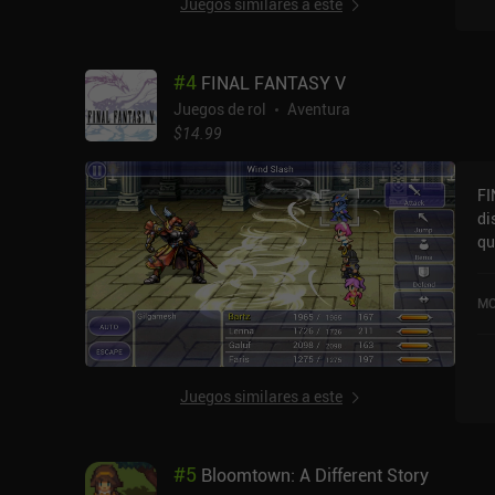
Juegos similares a este
so
ci
in
de
#
4
FINAL FANTASY V
de
di
Juegos de rol
Aventura
po
$14.99
ún
eq
FI
de
di
a 
qu
ar
va
ma
FA
Po
MO
va
ob
5,
pu
la
lo
Juegos similares a este
pu
ca
es
#
5
Bloomtown: A Different Story
co