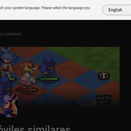
tch your system language. Please select the language you
English
MÁS
PRÓXIMOS
SIMILARES
COLECCIONES
TOP
s similares
viles similares