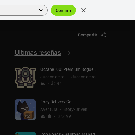
Confirm
Acceder
ES
Compartir
Últimas reseñas
Octane100: Premium Roguelike
Juegos de rol
Juegos de rol
$2.99
Easy Delivery Co.
Aventura
Story-Driven
$12.99
Iron Roads - Railroad Manager