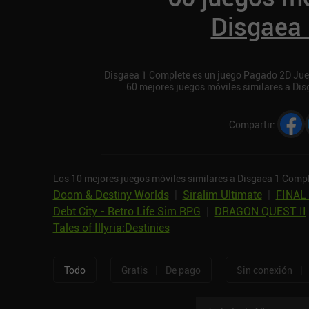
Disgaea
Disgaea 1 Complete es un juego Pagado 2D Juegos
60 mejores juegos móviles similares a Di
Compartir
:
Los 10 mejores juegos móviles similares a Disgaea 1 Compl
Doom & Destiny Worlds
|
Siralim Ultimate
|
FINAL
Debt City - Retro Life Sim RPG
|
DRAGON QUEST II
Tales of Illyria:Destinies
|
|
Todo
Gratis
De pago
Sin conexión