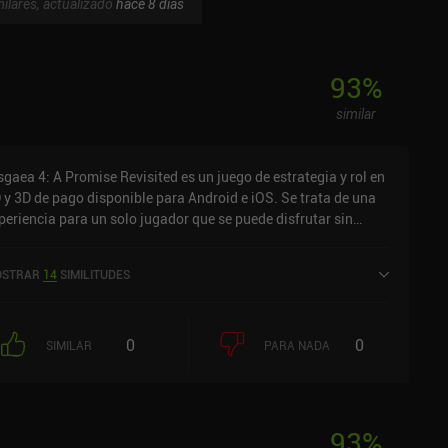
ilares, actualizado
hace 8 días
93
%
similar
sgaea 4: A Promise Revisited es un juego de estrategia y rol en
 y 3D de pago disponible para Android e iOS. Se trata de una
periencia para un solo jugador que se puede disfrutar sin
nexión en modo horizontal. Ha recibido una valoración de un
uario de la comunidad de MiniReview. Disgaea 4: A Promise
STRAR
14
SIMILITUDES
visited se lanzó en octubre de 2022 y tiene actualmente una
ntuación de 3,7 sobre 5,0 en Google Play y de 3,2 sobre 5,0 en
 App Store de iOS.
0
0
SIMILAR
PARA NADA
93
%