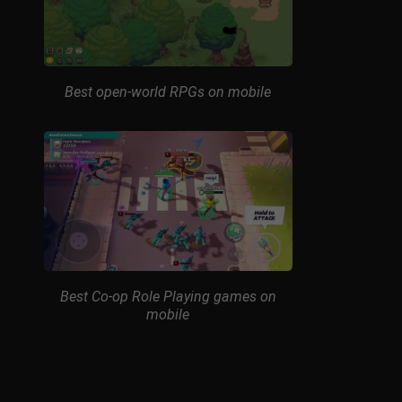
Best open-world RPGs on mobile
Best Co-op Role Playing games on
mobile