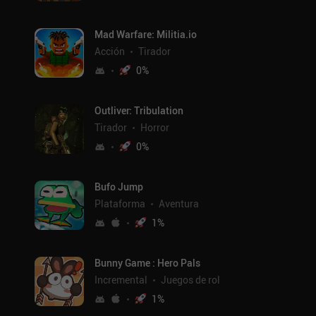
Mad Warfare: Militia.io
Acción
Tirador
0
%
Outliver: Tribulation
Tirador
Horror
0
%
Bufo Jump
Plataforma
Aventura
1
%
Bunny Game : Hero Pals
Incremental
Juegos de rol
1
%