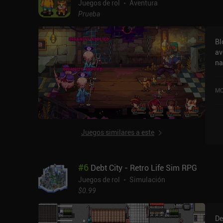
mu
Juegos de rol
Aventura
di
Prueba
la
Bl
av
na
po
en
MO
de
in
ine
en
Juegos similares a este
av
mo
co
#
6
Debt City - Retro Life Sim RPG
va
car
Juegos de rol
Simulación
pa
$0.99
fu
nu
De
Só