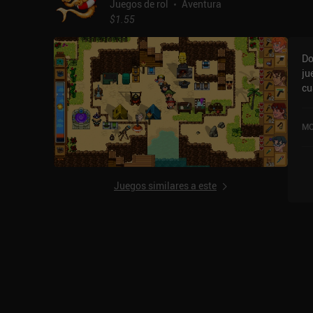
Juegos de rol
Aventura
$1.55
Do
ju
cu
de
pa
MO
a 
es
Ca
so
Juegos similares a este
gratificant
ad
al
re
ta
en
Pa
en
ta