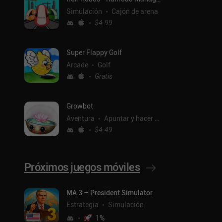
Simulación
Cajón de arena
$4.99
Super Flappy Golf
Arcade
Golf
Gratis
Growbot
Aventura
Apuntar y hacer clic
$4.49
Próximos juegos móviles
MA 3 – President Simulator
ntal
Estrategia
Simulación
1
%