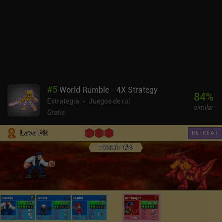
propia motivación y objetivos personales. Aunque intentaremos
salvarlos a todos de la muerte, la dificultad del juego hace que sea
todo un reto hacerlo, incluso en el nivel de dificultad fácil. Esto nos
empuja a repetir mucho las fases, lo que puede frustrar a los
jugadores ocasionales.Intentaremos salvar a todos los
supervivientes de la muerte, aunque es casi imposible hacerlo ya
que el juego es extremadamente difícil, incluso en el ajuste de
dificultad fácil. El precio inicial de 2,99 $ de Wanna Survive te da
#
5
World Rumble - 4X Strategy
acceso al juego completo. Se puede comprar una moneda del
84
%
Estrategia
Juegos de rol
juego mediante iAP adicionales, pero solo sirve para rehacer
similar
turnos y no afecta mucho a la jugabilidad. Wanna Survive es una
Gratis
oferta decente para los aficionados al combate táctico por turnos
o a la ambientación zombi, aunque tiene una rejugabilidad nula:
una vez completada la campaña, ya no hay nada que hacer.