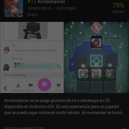
#
12
Arrowmancer
el juego y derrotar a algunos jefes opcionales me llevó apenas
79
%
unas horas. Aunque Magic and Machines no reinventa el sistema
Juegos de rol
Estrategia
similar
de combate de los jRPG, sus batallas aleatorias y su ingenioso
Gratis
sistema de magia basado en elementos mantienen el interés
durante todo el juego. Por ejemplo, muchos de los ataques
mágicos elementales también debilitan a los enemigos.Y, a
diferencia de otros juegos, no tenemos que perder horas
recabando XP o recursos, ya que las batallas repetidas contra
enemigos duros nos recompensan con mucha XP. Esto hace que el
juego sea ideal para aquellos que se han sentido demasiado
abrumados por los RPG más grandes en el pasado.El mayor
inconveniente es que, aunque los controles del menú son geniales,
cuesta un poco acostumbrarse a controlar a nuestro personaje. A
menudo me costaba empujar los bloques en los numerosos
puzles.Magic and Machines es un juego premium de 1,99 $ y una
recomendación fácil para los fans de los JRPG.
Arrowmancer es un juego gratuito de rol y estrategia en 2D
disponible en Android e iOS. Es una experiencia para un jugador
que se puede jugar online en modo retrato. Arrowmancer se lanzó
en febrero de 2022 y tiene una valoración actual de 4,2 sobre 5,0 en
Google Play y de 4,8 sobre 5,0 en la App Store de iOS.
MOSTRAR
9
SIMILITUDES