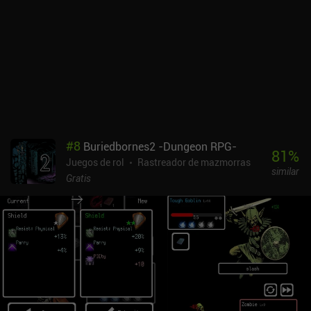
#
8
Buriedbornes2 -Dungeon RPG-
81
%
Juegos de rol
Rastreador de mazmorras
similar
Gratis