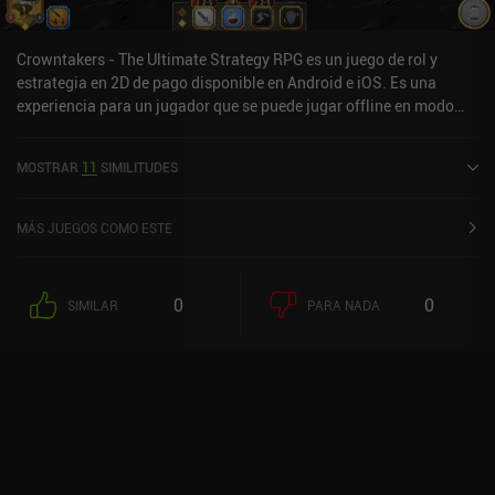
el juego sea menos grindy. El juego se puede disfrutar como
jugador libre, pero sugiero mantenerse alejado de la arena PvP que
está dominada por jugadores mayores. En general, es un concepto
Crowntakers - The Ultimate Strategy RPG es un juego de rol y
muy interesante, y el juego se acerca bastante a llevarlo a cabo
estrategia en 2D de pago disponible en Android e iOS. Es una
con éxito.
experiencia para un jugador que se puede jugar offline en modo
horizontal. Crowntakers - The Ultimate Strategy RPG se lanzó en
abril de 2015 y tiene una valoración actual de 4,4 sobre 5,0 en
MOSTRAR
11
SIMILITUDES
Google Play y de 4,4 sobre 5,0 en la App Store de iOS.
MÁS JUEGOS COMO ESTE
0
0
SIMILAR
PARA NADA