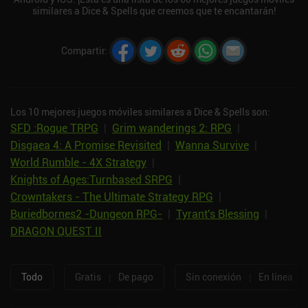
similares a Dice & Spells que creemos que te encantarán!
Compartir
:
Los 10 mejores juegos móviles similares a Dice & Spells son:
SFD :Rogue TRPG
|
Grim wanderings 2: RPG
|
Disgaea 4: A Promise Revisited
|
Wanna Survive
|
World Rumble - 4X Strategy
|
Knights of Ages:Turnbased SRPG
|
Crowntakers - The Ultimate Strategy RPG
|
Buriedbornes2 -Dungeon RPG-
|
Tyrant's Blessing
|
DRAGON QUEST II
Todo
Gratis
|
De pago
Sin conexión
|
En línea