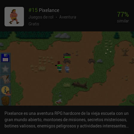
desafíos secundarios.Aparte de las obligatorias batallas
#
15
Pixelance
guionizadas, hay numerosas misiones opcionales que nos ayudan
77
%
a ganar suficientes monedas para comprar equipo y mejoras de
Juegos de rol
Aventura
similar
habilidades, y a medida que avanza la historia, más personajes
Gratis
con habilidades únicas también se unen a nuestra causa. A pesar
de su cautivadora narrativa y sus agradables efectos visuales, el
juego es un poco lento, y muchas batallas no afectan a la historia
de forma significativa. Esto puede desanimar a algunos
jugadores.Ticket to Earth es un juego premium de 4,99 dólares sin
anuncios ni iAP. A pesar de su reducido público objetivo, sin duda
gustará a los aficionados a los RPG y los puzles, y a cualquiera que
disfrute con los juegos de calidad para móviles en general.
Pixelance es una aventura RPG hardcore de la vieja escuela con un
gran mundo abierto, montones de misiones, secretos misteriosos,
botines valiosos, enemigos peligrosos y actividades interesantes
que vamos explorando y en las que participamos poco a poco