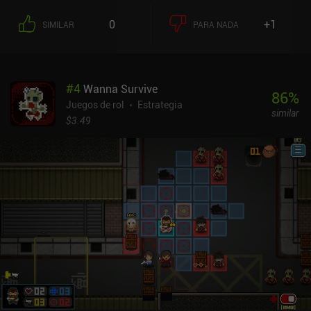
0
+1
SIMILAR
PARA NADA
#
4
Wanna Survive
86
%
Juegos de rol
Estrategia
similar
$3.49