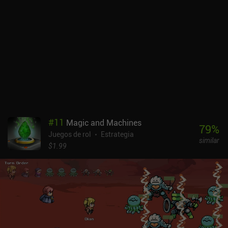
presenta gráficos mejorados y características de calidad de vida,
pero no ha cambiado mucho más respecto a la versión de 1987.
Los gráficos, la música y la jugabilidad en sí son atemporales y
divertidos, pero hay que reconocer que son bastante básicos y sin
mucha variedad. Esto significa que el juego tiene un fuerte encanto
retro, pero también que se hace repetitivo con bastante
rapidez.Desgraciadamente, no hay compatibilidad con mandos,
así que tenemos que usar un joystick muy básico en pantalla, por
no mencionar que sólo se juega en modo vertical. Otro posible
problema es que casi todos los diálogos del juego están escritos
en inglés de Shakespeare, lo que lo convierte en un reto para los no
#
11
Magic and Machines
angloparlantes.Dragon Quest 2 es un juego premium de 4,99 $. Es
79
%
Juegos de rol
Estrategia
una maravillosa experiencia JRPG clásica con unas 15 horas de
similar
juego. Los jugadores de la vieja escuela disfrutarán seguro con
$1.99
este juego.