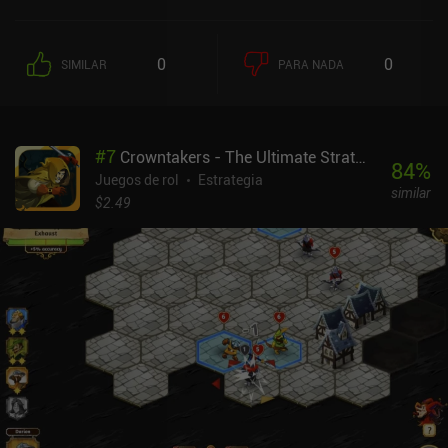
el combate.Podemos llevar seis personajes completamente
equipados a cualquier batalla. El combate tiene lugar en un mapa
cuadriculado en el que nos turnamos para movernos y atacar con
0
0
SIMILAR
PARA NADA
todas nuestras unidades. Como recompensa por ganar, nuestras
unidades ganan XP y nosotros obtenemos monedas y objetos que
nos sirven para mejorar aún más nuestro equipo.La mayor parte
del juego se desarrolla en un mapa de mundo abierto desde el que
#
7
Crowntakers - The Ultimate Strategy RPG
podemos entrar en ciudades para hablar con los PNJ, adquirir
84
%
nuevas misiones o incluso entrar en nuestro propio castillo. Así
Juegos de rol
Estrategia
similar
que, aunque la historia es muy lineal, el mapa del mundo
$2.49
proporciona un poco más de libertad. Conseguir nuestro propio
castillo realmente abre el juego, permitiéndonos fabricar objetos,
comprar y vender recursos, subir rápidamente de nivel a nuevas
unidades enviándolas a misiones de entrenamiento, y mucho más.
De hecho, hay un nivel de profundidad en la jugabilidad que
normalmente se ve en los MMORPG. El juego es bastante hardcore,
pero también es extrañamente difícil de dejar, ya que la historia
nos empuja constantemente hacia adelante. Los mayores
inconvenientes son que la interfaz es confusa y que la traducción
al inglés no es perfecta.Knights of Ages se monetiza a través de
varios iAP que proporcionan recursos adicionales, lo que hace que