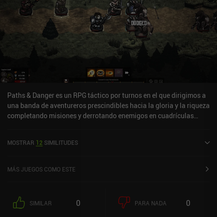
Paths & Danger es un RPG táctico por turnos en el que dirigimos a
una banda de aventureros prescindibles hacia la gloria y la riqueza
completando misiones y derrotando enemigos en cuadrículas
hexagonales generadas aleatoriamente. El juego incluye varias
clases entre las que elegir, cada una con su propio conjunto de
MOSTRAR
12
SIMILITUDES
habilidades y una serie de rasgos generados aleatoriamente que
hacen que cada personaje sea realmente único. Con un grupo de
hasta cuatro aventureros, completamos misiones de exploración,
MÁS JUEGOS COMO ESTE
recogida de objetos, encuentros aleatorios y, por supuesto,
combates por turnos contra enemigos mortales. Entre nivel y nivel,
gastamos nuestro botín en mejorar el equipo, comprar
0
0
SIMILAR
PARA NADA
consumibles, dejar descansar a los heridos en la posada, rezar por