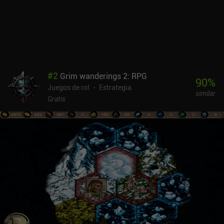
mucha profundidad táctica. La perspectiva isométrica es
agradable, pero también hace que todo parezca un poco diminuto
en las pequeñas pantallas de los teléfonos. Además, los controles
son más adecuados para el teclado y el ratón, pero con la
suficiente práctica, esta cuestión acaba dejando de ser un
problema.SFD: Rogue TRPG es un juego premium de 4,49 $ sin
anuncios ni iAPs. También hay disponible una versión demo
#
2
Grim wanderings 2: RPG
gratuita con sólo uno de los ocho pisos. Gracias a su gran
90
%
Juegos de rol
Estrategia
rejugabilidad, el juego proporciona decenas de horas de diversión,
similar
así que si eres un fan de los dungeon crawlers complejos, esto
Gratis
puede ser exactamente lo que necesitas.