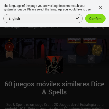
The language of the page you are visiting does not match your
system language. Please select the language you would like to use.
English
Confirm
Dice & Spells
Juegos similares
Compartir
60 juegos móviles similares
Dice
& Spells
Dice & Spells es un juego Gratis 2D Juegos de rol Estrategia para
Android y iOS. ¡Esta es una lista de los 60 mejores juegos móviles