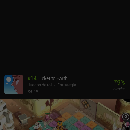
batalla reducirán permanentemente su estadística de "resolución",
lo que les hará menos propensos a seguir aventurándose.A pesar
de tener sólo tres clases de personajes, cada miembro del grupo
tiene una personalidad distinta y un conjunto de rasgos únicos,
como un mayor alcance de disparo o la posibilidad de saltarse
turnos en la batalla. Esto les da mucha vida, y siempre es triste
separarse de ellos, lo que ocurre cuando mueren en combate,
pierden toda su determinación o reúnen suficiente fortuna para
retirarse felizmente. Sólo ganamos puntos por esto último, así que
el objetivo es mantener felices a nuestros personajes hasta el final.
Entonces, podremos contratar a nuevos miembros y continuar
nuestra interminable búsqueda.Occidental Heroes se monetiza
mediante anuncios ocasionales de 5 segundos al entrar en las
#
14
Ticket to Earth
ciudades, que pueden desactivarse mediante un único iAP de 3,99
79
%
Juegos de rol
Estrategia
$. Aunque el juego acaba haciéndose repetitivo, ofrece suficiente
similar
contenido generado aleatoriamente como para mantener
$4.99
ocupados durante un buen rato a la mayoría de los aficionados al
género.