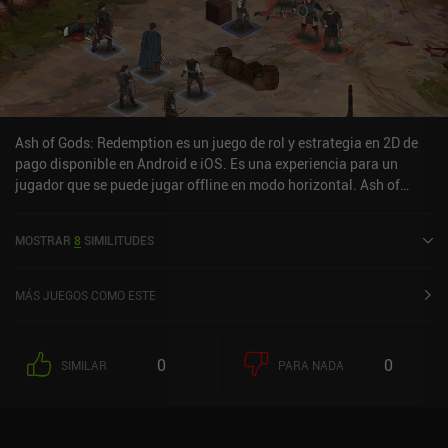
y averiguando "esa única estrategia". Por desgracia, no es posible
desactivar el modo de muerte permanente. A pesar de estos
inconvenientes, el juego ofrece una experiencia RPG de alta
calidad que los fans acérrimos del género seguramente
apreciarán. Pixelance es completamente gratuito, sin anuncios ni
iAPs.
Ash of Gods: Redemption es un juego de rol y estrategia en 2D de
pago disponible en Android e iOS. Es una experiencia para un
jugador que se puede jugar offline en modo horizontal. Ash of
Gods: Redemption se lanzó en junio de 2024 y tiene una valoración
actual de 4,6 sobre 5,0 en Google Play y de 4,7 sobre 5,0 en la App
MOSTRAR
8
SIMILITUDES
Store de iOS.
MÁS JUEGOS COMO ESTE
0
0
SIMILAR
PARA NADA