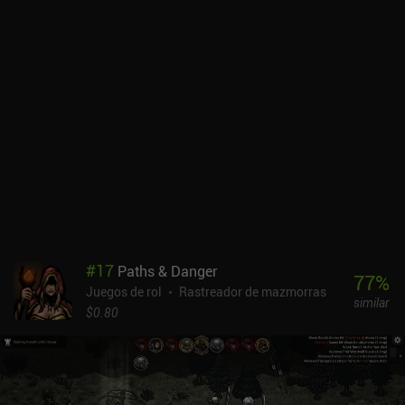
#
17
Paths & Danger
77
%
Juegos de rol
Rastreador de mazmorras
similar
$0.80