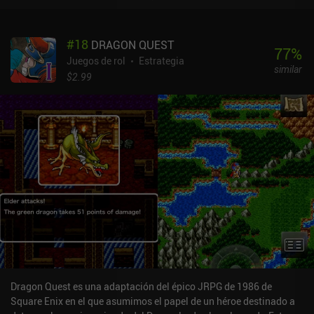
bendiciones temporales o mejorar nuestro grupo con un nuevo
miembro. Pero todo esto tiene su lado negativo. Aunque el juego
ofrece muchas clases de personajes y opciones tácticas diferentes,
#
18
DRAGON QUEST
con el tiempo me encontré atascado con un equipo bien
77
%
establecido y sólo un puñado de tácticas que empleaba en cada
Juegos de rol
Estrategia
similar
batalla con poca variación. Aparte de los objetivos cambiantes, la
$2.99
mayoría de las misiones parecen iguales. Y como se tarda un buen
rato en completarlas, gracias a la lentitud de las animaciones, se
hacen tediosas enseguida. Aunque el juego no está mal, no pude
terminarlo porque me cansé demasiado de la molienda constante.
Me gustaría que la progresión fuera más rápida, que no
tuviéramos que reunir montones de piezas para mejorar nuestro
equipo o nuestras habilidades. Pero es lo que es, y si prefieres los
juegos pesados, puede que te guste. Paths and Danger es un juego
premium de 3,69 $ sin anuncios ni iAP en Android. En iOS, es
gratuito con iAPs de 1,99 $ para desbloquear clases adicionales. A
pesar de sus defectos, sigue siendo un juego decente que se
disfruta si tienes algo de tiempo libre.
Dragon Quest es una adaptación del épico JRPG de 1986 de
Square Enix en el que asumimos el papel de un héroe destinado a