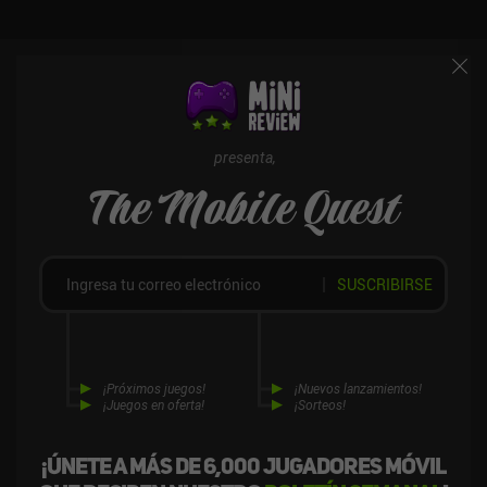
pueden cambiarse a voluntad. Además, los controles y la forma en
que se muestran los monstruos pueden modificarse a través de los
ajustes, lo que permite una calidad de vida muy poco común en el
género. Siralim Ultimate es un juego premium de 9,99 $ disponible
tanto para móviles como para PC. Con soporte para mandos,
guardado en la nube multiplataforma, juego offline completo y sin
iAPs, podrás disfrutar de la infinita diversidad que ofrece este
presenta,
juego juegues a la versión que juegues.
The Mobile Quest
SUSCRIBIRSE
¡Próximos juegos!
¡Nuevos lanzamientos!
¡Juegos en oferta!
¡Sorteos!
¡Únete a más de 6,000 jugadores móvil