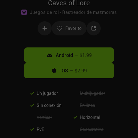
Caves of Lore
Juegos de rol
Rastreador de mazmorras
Favorito
Android
—
$1.99
iOS
—
$2.99
Un jugador
Multijugador
Sin conexión
En línea
Vertical
Horizontal
PvE
Cooperativo