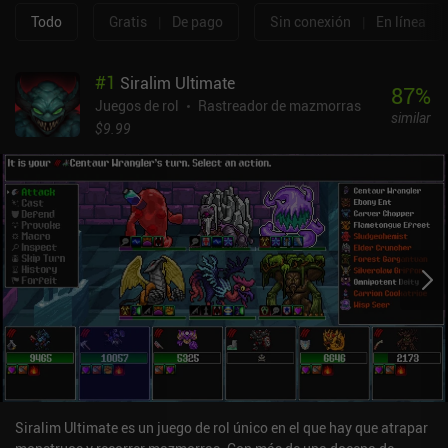
Todo
Gratis
|
De pago
Sin conexión
|
En línea
#
1
Siralim Ultimate
87
%
Juegos de rol
Rastreador de mazmorras
similar
$9.99
Siralim Ultimate es un juego de rol único en el que hay que atrapar