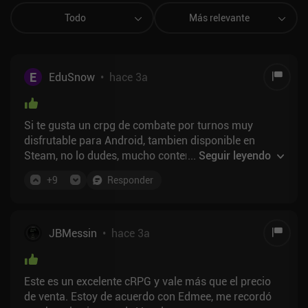
Todo
Más relevante
E
EduSnow
•
hace 3a
Si te gusta un crpg de combate por turnos muy
disfrutable para Android, tambien disponible en
Steam, no lo dudes, mucho contenido, buena historia,
...
Seguir leyendo
buena jugabilidad, bonitos graficos, y cada vez se va
+
9
Responder
actualizando mejorando cosas, ademas el dev esta
muy abierto a sugerencias, y hay mas contenido en
camino. 9/10
JBMessin
•
hace 3a
Este es un excelente cRPG y vale más que el precio
de venta. Estoy de acuerdo con Edmee, me recordó