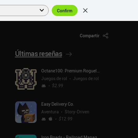
Confirm
Acceder
ES
Compartir
Últimas reseñas
Octane100: Premium Roguelike
Juegos de rol
Juegos de rol
$2.99
Easy Delivery Co.
Aventura
Story-Driven
$12.99
Iron Roads - Railroad Manager