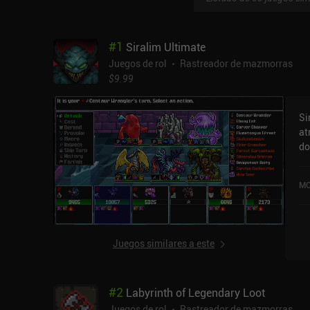
#
1
Siralim Ultimate
Juegos de rol
Rastreador de mazmorras
$9.99
Si
at
do
qu
po
MO
es
ve
co
ge
Juegos similares a este
ci
in
de
#
2
Labyrinth of Legendary Loot
de
di
Juegos de rol
Rastreador de mazmorras