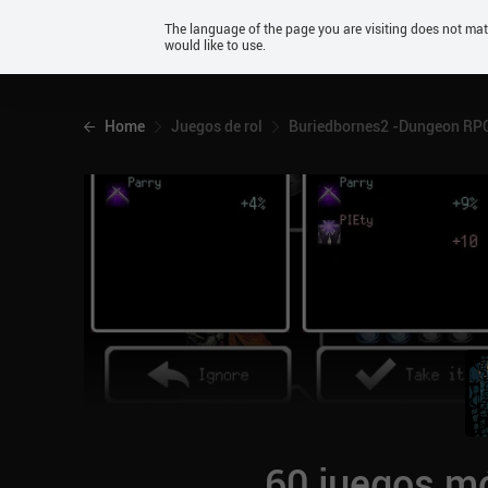
Android
The language of the page you are visiting does not ma
would like to use.
iOS
Home
Juegos de rol
Buriedbornes2 -Dungeon RP
60 juegos mó