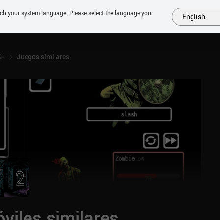
tch your system language. Please select the language you
English
MÁS
PRÓXIMOS
SIMILARES
COLECCIONES
TOP
G-
Juegos similares
viles similares