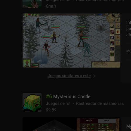
en
Gratis
en
su
In
ob
po
gu
al
ob
co
pe
el
inven
MO
ha
"p
re
an
cu
po
pe
co
Juegos similares a este
ba
ajustes. Ananias F
me
cu
pe
ha
#
6
Mysterious Castle
en
co
a 
lo
Juegos de rol
Rastreador de mazmorras
es
$9.99
pa
mo
My
co