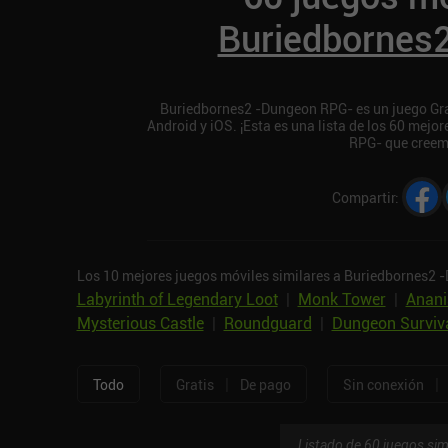
Buriedbornes
Buriedbornes2 -Dungeon RPG- es un juego Gra
Android y iOS. ¡Esta es una lista de los 60 mej
RPG- que creem
Compartir
:
Los 10 mejores juegos móviles similares a Buriedbornes2 
Labyrinth of Legendary Loot
|
Monk Tower
|
Anani
Mysterious Castle
|
Roundguard
|
Dungeon Surviva
|
|
Todo
Gratis
De pago
Sin conexión
Listado de 60 juegos sim