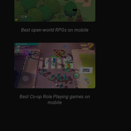
Best open-world RPGs on mobile
Best Co-op Role Playing games on
mobile