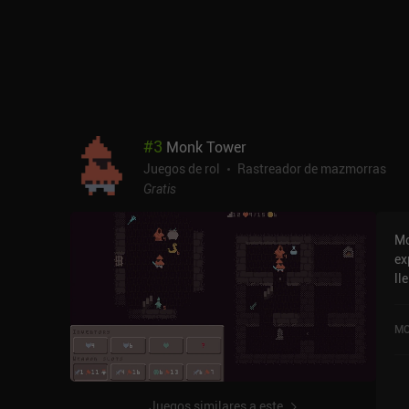
re
ca
de
di
bú
co
se
me
#
3
Monk Tower
un
Juegos de rol
Rastreador de mazmorras
Gratis
Mo
ex
ll
cu
ju
MO
mi
deci
de
ma
Juegos similares a este