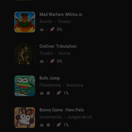
Mad Warfare: Militia.io
Acción
Tirador
0
%
Outliver: Tribulation
Tirador
Horror
0
%
Bufo Jump
Plataforma
Aventura
1
%
Bunny Game : Hero Pals
Incremental
Juegos de rol
1
%