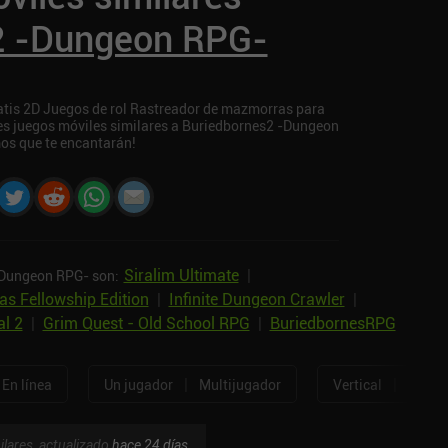
2 -Dungeon RPG-
tis 2D Juegos de rol Rastreador de mazmorras para
ores juegos móviles similares a Buriedbornes2 -Dungeon
os que te encantarán!
Siralim Ultimate
|
-Dungeon RPG- son:
as Fellowship Edition
|
Infinite Dungeon Crawler
|
l 2
|
Grim Quest - Old School RPG
|
BuriedbornesRPG
|
|
En línea
Un jugador
Multijugador
Vertical
Horizo
ilares, actualizado
hace 24 días