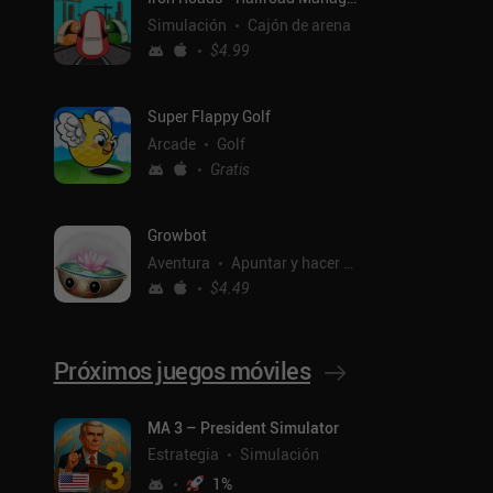
Simulación
Cajón de arena
$4.99
Super Flappy Golf
Arcade
Golf
Gratis
Growbot
Aventura
Apuntar y hacer clic
$4.49
Próximos juegos móviles
ntal
MA 3 – President Simulator
Estrategia
Simulación
1
%