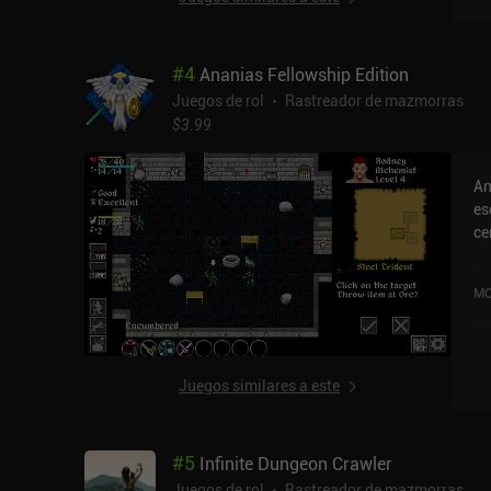
co
ch
mi
#
4
Ananias Fellowship Edition
in
po
Juegos de rol
Rastreador de mazmorras
ap
$3.99
li
ve
An
ob
es
ar
cen
adec
cl
in
ma
me
MO
ma
ca
es
ju
siguiente p
Me
tr
hu
Juegos similares a este
pe
de
de
ag
sencilla. En gene
Y 
#
5
Infinite Dungeon Crawler
si
ra
es
Mo
Juegos de rol
Rastreador de mazmorras