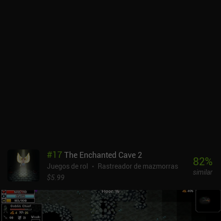
barajan en la pila de robo para su uso posterior. También podemos
usar equipo especial, terminales y objetos del mapa para ajustar el
mazo fuera de la batalla.Aunque la idea parece genial e
innovadora, su ejecución produce más frustración que alegría. Por
ejemplo, las poderosas cartas de un solo uso suelen
desperdiciarse contra oponentes más débiles, de modo que para
cuando nos enfrentamos al verdadero desafío, nos encontramos
desprovistos de medios para contrarrestarlo. Además, es casi
imposible volver a barajar una mano inútil, lo que de nuevo lleva a
desperdiciar oportunidades.A diferencia del primer juego, en el que
causábamos estragos en la base alienígena, la nueva mecánica de
juego basada en cartas hace que evitar el mayor número posible
de encuentros sea la estrategia más eficaz. Por desgracia.Space
Grunts 2 es un juego premium de 3,99 $. Aunque no tiene el mismo
nivel de genialidad que su predecesor, merece la pena echarle un
#
17
The Enchanted Cave 2
vistazo si te gustan los juegos de cartas y los dungeon crawlers.
82
%
Juegos de rol
Rastreador de mazmorras
similar
$5.99