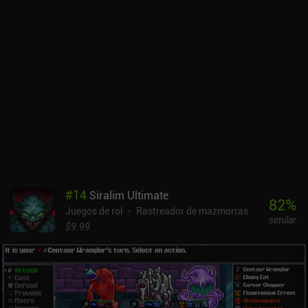
desbloquean nuevos objetos y personajes. El sistema de "objetos
corruptos" está entretejido en todo el recorrido por las mazmorras
y la recolección de botín. Encontrar un Cofre Corrompido, ya sea en
un encuentro o en una mazmorra, puede obligarnos a coger un
Objeto Corrompido que sólo tiene efectos negativos. Para
equilibrar esto, el poder de muchos potenciadores y habilidades
varía según el número de objetos corruptos que llevemos. Elegir
cuándo y qué Objetos Corrompidos tomar son algunas de las
decisiones más difíciles y divertidas del juego.Forward: Escape
The Fold es un juego premium de 1,99 $ sin anuncios ni iAP. Sus
tiradas tienen la duración perfecta para sesiones de juego rápidas,
y hay suficiente variedad para que no parezca que podemos usar la
misma estrategia una y otra vez. Por todo ello, es perfecto para
#
14
Siralim Ultimate
jugar a mazmorras de forma casual.
82
%
Juegos de rol
Rastreador de mazmorras
similar
$9.99