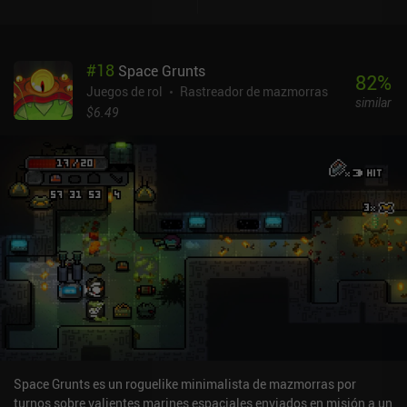
alquimia encontraremos, que utilizaremos para mejorar nuestras
posibilidades de derrotar a los numerosos monstruos de la cueva.
Al empezar, elegimos uno de los nueve personajes jugables, cada
#
18
Space Grunts
uno con estadísticas diferentes. Al subir de nivel, sin embargo,
82
%
ganamos puntos de habilidad que tenemos total libertad para
Juegos de rol
Rastreador de mazmorras
similar
distribuir en un árbol de habilidades que se ramifica en
$6.49
habilidades y bonificaciones de estadísticas de guerrero, mago y
alquimista. Además de la historia principal, el juego incluye los
modos Laberinto y Guarida de Monstruos, así como un modo
absurdo en el que jugamos como un limo.El desafío de riesgo
contra recompensa está siempre presente, especialmente durante
el combate, y aunque podemos usar la alquimia, el encantamiento
o la fuerza en nuestro beneficio, la dificultad aumenta con el
tiempo debido a los cambiantes biomas de la cueva, que suelen
estar asociados a un elemento. Por ejemplo, toda esa armadura
que hemos encantado con protección contra los ataques de hielo
puede resultar inútil contra los ataques de fuego que nos esperan
en el siguiente bioma.The Enchanted Cave 2 es un título premium
de 5,99 $ y una recomendación fácil para los fans de los RPG de
mazmorras.
Space Grunts es un roguelike minimalista de mazmorras por
turnos sobre valientes marines espaciales enviados en misión a un