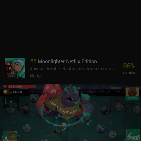
puede echar para atrás.Dungeon Madness II: Wizard's Quest solía
tener iAPs, pero ahora es gratuito sin anuncios ni iAPs. Aunque
esto significa que ya no se pueden comprar cristales, el "sistema
de energía" que usaba cristales para fabricar objetos y reducir el
tiempo de fabricación no se ha eliminado, lo que convierte esa
parte del juego en una experiencia extraña.
#
5
Moonlighter Netflix Edition
86
%
Juegos de rol
Rastreador de mazmorras
similar
Netflix