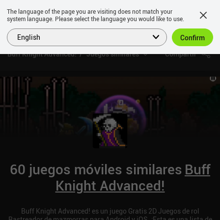
The language of the page you are visiting does not match your
system language. Please select the language you would like to use.
English
Confirm
Buff Knight Advanced!
Juegos similares
Compartir
60 juegos móviles similares
Buff
Knight Advanced!
Buff Knight Advanced! es un juego Gratis 2D Juegos de rol
Rastreador de mazmorras para Android y iOS. ¡Esta es una lista de