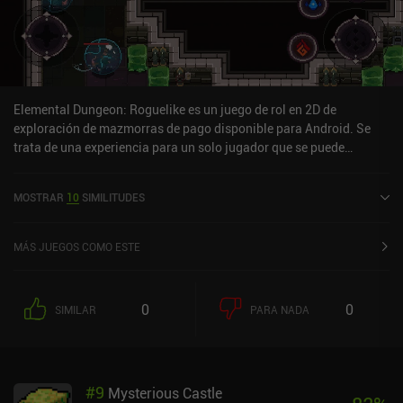
Elemental Dungeon: Roguelike es un juego de rol en 2D de
exploración de mazmorras de pago disponible para Android. Se
trata de una experiencia para un solo jugador que se puede
disfrutar sin conexión en modo horizontal. Elemental Dungeon:
Roguelike salió a la venta en abril de 2025 y cuenta actualmente
MOSTRAR
10
SIMILITUDES
con una valoración de 4,3 sobre 5,0 en Google Play.
MÁS JUEGOS COMO ESTE
0
0
SIMILAR
PARA NADA
#
9
Mysterious Castle