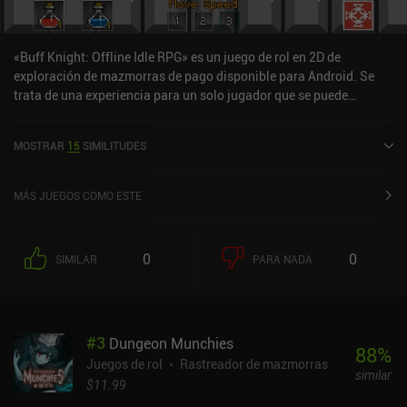
«Buff Knight: Offline Idle RPG» es un juego de rol en 2D de
exploración de mazmorras de pago disponible para Android. Se
trata de una experiencia para un solo jugador que se puede
disfrutar sin conexión en modo horizontal. Buff Knight: Offline Idle
RPG se lanzó en octubre de 2014 y cuenta actualmente con una
MOSTRAR
15
SIMILITUDES
valoración de 4,5 sobre 5,0 en Google Play.
MÁS JUEGOS COMO ESTE
0
0
SIMILAR
PARA NADA
#
3
Dungeon Munchies
88
%
Juegos de rol
Rastreador de mazmorras
similar
$11.99