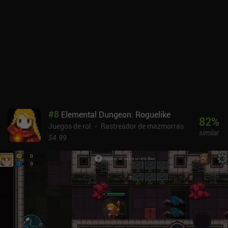
ayuda a aumentar la rejugabilidad del juego.Lanzado en 2012, bit
Dungeon está bien considerado como un clásico indie, aunque no
es impecable. Su mayor inconveniente es que tenemos que pulsar
y mantener pulsado para inspeccionar el contenido de los cofres,
pero el texto y la interfaz de usuario en su conjunto son tan
pequeños que es casi imposible ver lo que hay bajo nuestro
dedo.Como juego premium de 0,99 $ sin anuncios ni iAP, bit
Dungeon sigue siendo una recomendación fácil para cualquier fan
de los RPG de acción.
#
8
Elemental Dungeon: Roguelike
82
%
Juegos de rol
Rastreador de mazmorras
similar
$4.99