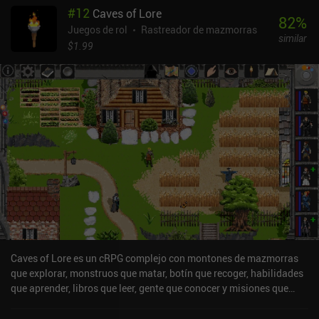
#
12
Caves of Lore
cantidad de daño posible?". La supervivencia también depende en
82
%
gran medida del uso de objetos. Y, por suerte, se nos anima a
Juegos de rol
Rastreador de mazmorras
similar
usarlos en lugar de guardarlos por dos razones. En primer lugar,
$1.99
hay muchos objetos en cada planta, como pociones, armas,
armaduras y pergaminos. Y en segundo lugar, el espacio de
nuestro inventario es muy limitado. En Ananias no existe la
mecánica de "pasar hambre", y tampoco tenemos que identificar
los objetos antes de poder usarlos, por lo que no tenemos que
preocuparnos por las maldiciones. Sin embargo, nuestra
armadura se degrada con el tiempo, pero incluso esto se puede
desactivar en los ajustes. Ananias Fellowship Edition es un juego
premium que cuesta 3,99 $ en Android y 4,99 $ en iOS. En Android,
también hay una edición gratuita para que puedas probarlo antes
de comprar el juego completo. Merece la pena probarlo si te
gustan los roguelikes clásicos con un toque desenfadado.
Caves of Lore es un cRPG complejo con montones de mazmorras
que explorar, monstruos que matar, botín que recoger, habilidades
que aprender, libros que leer, gente que conocer y misiones que
completar: básicamente, todo lo que nos gusta del género.
Después de que una extraña niebla se apoderara de nuestro