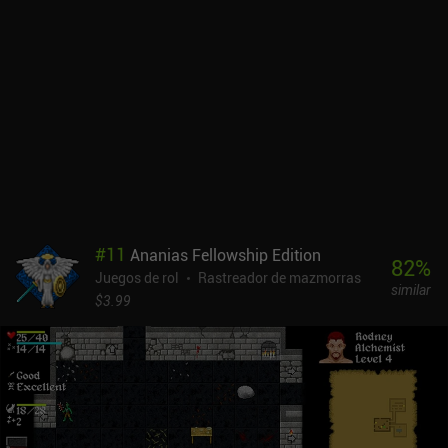
cambiar de arma no se pierde un turno, así que siempre podemos
elegir la adecuada para cada situación. Aunque me ha gustado el
ingenioso diseño del juego, creo que su equilibrio podría
mejorarse. Por mucho que nos esforcemos, las probabilidades casi
siempre están en nuestra contra. De hecho, después de jugar más
de 20 partidas, seguía sin poder llegar al último piso. Me
molestaron especialmente los enemigos a distancia, que huían
constantemente mientras disparaban desde lejos. A pesar de los
inconvenientes, Monk Tower ofrece una experiencia agradable que
rinde un gran homenaje a los clásicos del género. Y gracias a su
formato en bocados, se puede jugar en pequeñas rachas cada vez
que se disponga de un par de minutos. Ah, y Monk Tower es
#
11
Ananias Fellowship Edition
completamente gratis, sin anuncios ni iAPs.
82
%
Juegos de rol
Rastreador de mazmorras
similar
$3.99