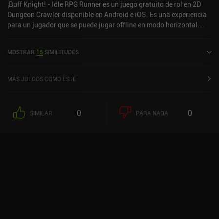
¡Buff Knight! - Idle RPG Runner es un juego gratuito de rol en 2D
Dungeon Crawler disponible en Android e iOS. Es una experiencia
para un jugador que se puede jugar offline en modo horizontal.
¡Buff Knight! - Idle RPG Runner se lanzó en octubre de 2014 y tiene
una valoración actual de 4,1 sobre 5,0 en Google Play y de 4,7
MOSTRAR
15
SIMILITUDES
sobre 5,0 en la App Store de iOS.
MÁS JUEGOS COMO ESTE
0
0
SIMILAR
PARA NADA