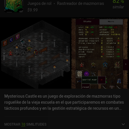
82
%
Juegos de rol
Rastreador de mazmorras
similar
$9.99
Mysterious Castle es un juego de exploración de mazmorras tipo
roguelike de la vieja escuela en el que participaremos en combates
tácticos profundos y en la gestión estratégica de recursos en un
mundo abierto generado proceduralmente que va revelando su
extraordinaria profundidad a medida que lo exploramos. Mientras
MOSTRAR
10
SIMILITUDES
exploramos nuestro propio mundo lleno de pasadizos ocultos con