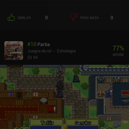
0
0
SIMILAR
PARA NADA
#
10
Partia
77
%
Juegos de rol
Estrategia
similar
$3.99