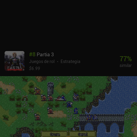
sin embargo, no hay soporte para mandos, y el juego se juega
estrictamente en modo retrato. Dragon Quest es un juego sencillo
que yo personalmente supero cada dos por tres, y es increíble que
haya una gran versión disponible en móvil por sólo 2,99 $ sin
anuncios ni iAP adicionales.
#
8
Partia 3
77
%
Juegos de rol
Estrategia
similar
$6.99