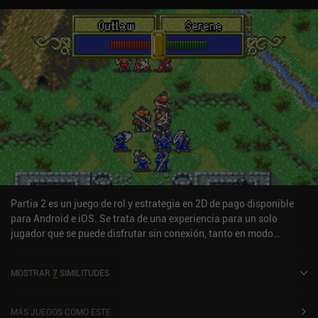
Partia 2 es un juego de rol y estrategia en 2D de pago disponible
para Android e iOS. Se trata de una experiencia para un solo
jugador que se puede disfrutar sin conexión, tanto en modo
vertical como horizontal. Partia 2 se lanzó en octubre de 2014 y
cuenta actualmente con una valoración de 4,5 sobre 5,0 en Google
MOSTRAR
7
SIMILITUDES
Play y de 4,6 sobre 5,0 en la App Store de iOS.
MÁS JUEGOS COMO ESTE