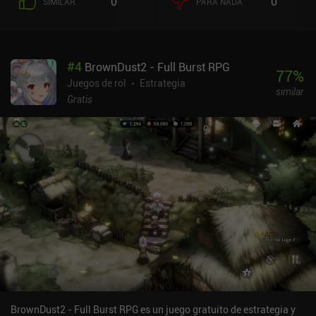
0
0
SIMILAR
PARA NADA
fuerza que comparta su pescado, o incluso robarle. Tras
seleccionar una acción, se nos muestran ocho cartas de las que
elegimos una para determinar si nuestra acción falla o tiene éxito.
Aunque ya hay mucho en lo que sumergirse, los desarrolladores
#
4
BrownDust2 - Full Burst RPG
tienen una cantidad increíble de planes para el futuro, incluyendo
77
%
un modo PvP de arena, un modo sin fin, muchos más eventos, e
Juegos de rol
Estrategia
similar
incluso un editor de juego que permitirá a la comunidad crear sus
Gratis
propias misiones y eventos.El mayor defecto del juego es su
compleja interfaz de usuario, que, en combinación con la
abrumadora cantidad de sistemas y características que están
todas disponibles desde el principio, hace que sea difícil
adentrarse en el juego. Tampoco hay guardado automático, lo que
puede ser una bendición o una maldición según se mire. Grim
Wanderings 2 se monetiza a través de anuncios ocasionales y un
límite de 60 minutos diarios de juego, todo lo cual se puede
eliminar a través de un único iAP de 2,99 $.Si estás dispuesto a
dedicar el tiempo que se necesita para entender completamente el
juego, puede proporcionar una de las experiencias RPG por turnos
más profundas y únicas en móviles.
BrownDust2 - Full Burst RPG es un juego gratuito de estrategia y