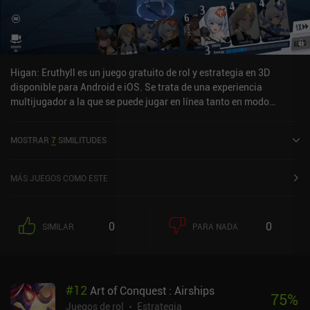
Higan: Eruthyll es un juego gratuito de rol y estrategia en 3D
disponible para Android e iOS. Se trata de una experiencia
multijugador a la que se puede jugar en línea tanto en modo
vertical como horizontal. Higan: Eruthyll salió al mercado en
marzo de 2023 y cuenta actualmente con una valoración de 3,4
MOSTRAR
7
SIMILITUDES
sobre 5,0 en Google Play y de 3,4 sobre 5,0 en la App Store de iOS.
MÁS JUEGOS COMO ESTE
0
0
SIMILAR
PARA NADA
#
12
Art of Conquest : Airships
75
%
Juegos de rol
Estrategia