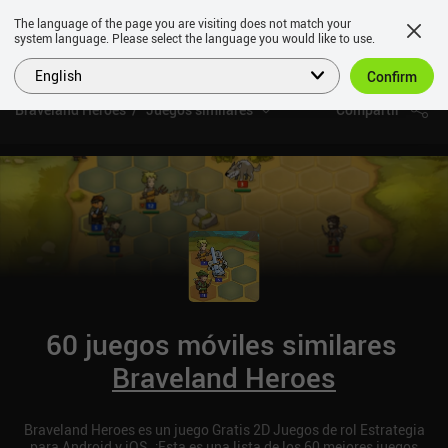
The language of the page you are visiting does not match your
system language. Please select the language you would like to use.
English
Confirm
Braveland Heroes
Juegos similares
Compartir
60 juegos móviles similares
Braveland Heroes
Braveland Heroes es un juego Gratis 2D Juegos de rol Estrategia
para Android y iOS. ¡Esta es una lista de los 60 mejores juegos