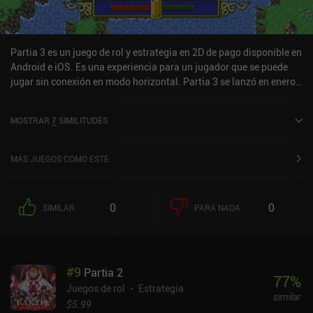
Partia 3 es un juego de rol y estrategia en 2D de pago disponible en
Android e iOS. Es una experiencia para un jugador que se puede
jugar sin conexión en modo horizontal. Partia 3 se lanzó en enero
de 2019 y tiene una valoración actual de 4,6 sobre 5,0 en Google
Play y de 4,5 sobre 5,0 en la App Store de iOS.
MOSTRAR
7
SIMILITUDES
MÁS JUEGOS COMO ESTE
0
0
SIMILAR
PARA NADA
#
9
Partia 2
77
%
Juegos de rol
Estrategia
similar
$5.99