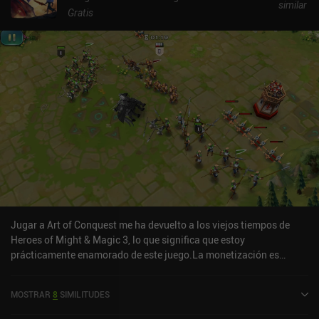
similar
Gratis
Jugar a Art of Conquest me ha devuelto a los viejos tiempos de
Heroes of Might & Magic 3, lo que significa que estoy
prácticamente enamorado de este juego.La monetización es
bastante ligera (sin anuncios) y el juego está muy pulido en
términos de estilo artístico y audio. Los controles también están
MOSTRAR
8
SIMILITUDES
bien cuidados y el mundo del juego es lo suficientemente
interesante como para que siga queriendo explorarlo.En general,