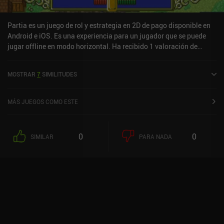
Partia es un juego de rol y estrategia en 2D de pago disponible en
Android e iOS. Es una experiencia para un jugador que se puede
jugar offline en modo horizontal. Ha recibido 1 valoración de
usuario de la comunidad MiniReview. Partia se lanzó en octubre de
2014 y tiene una valoración actual de 4,5 sobre 5,0 en Google Play
MOSTRAR
7
SIMILITUDES
y de 4,2 sobre 5,0 en la App Store de iOS.
MÁS JUEGOS COMO ESTE
0
0
SIMILAR
PARA NADA