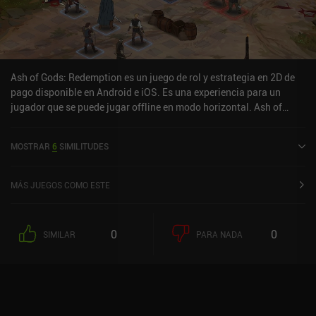
Ash of Gods: Redemption es un juego de rol y estrategia en 2D de
pago disponible en Android e iOS. Es una experiencia para un
jugador que se puede jugar offline en modo horizontal. Ash of
Gods: Redemption se lanzó en junio de 2024 y tiene una valoración
actual de 4,6 sobre 5,0 en Google Play y de 4,7 sobre 5,0 en la App
MOSTRAR
6
SIMILITUDES
Store de iOS.
MÁS JUEGOS COMO ESTE
0
0
SIMILAR
PARA NADA