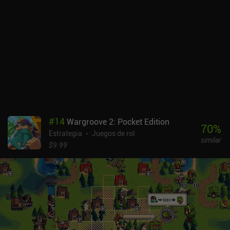
esta vista isométrica puede resultar un poco incómoda de
controlar, sobre todo cuando muchas unidades bloquean la misma
casilla.El juego tiene una campaña para un jugador y un modo
PvP. La campaña puede superarse sin demasiados problemas,
pero en PvP, las cosas cambian significativamente, ya que los
jugadores de pago pueden obtener una enorme ventaja sobre los
jugadores gratuitos.De hecho, casi todos los aspectos del juego
están monetizados. Hay cajas de botín para nuevos héroes y
objetos, varias monedas diferentes y muchísimas cosas que se
pueden mejorar. Por desgracia,Ash of Gods: Tactics es divertido
hasta que llegas al PvP, después de lo cual se convierte en una
#
14
Wargroove 2: Pocket Edition
guerra de ballenas. Sigue siendo un juego muy bonito con un
70
%
Estrategia
Juegos de rol
divertido sistema de combate que se puede disfrutar de forma
similar
casual, pero ten cuidado con las numerosas compras disponibles
$9.99
en el juego.