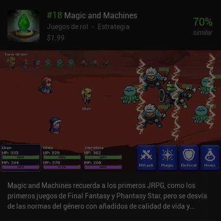
la que podemos movernos y atacar. El juego cuenta con 25 héroes
#
18
Magic and Machines
distintos con hechizos únicos. Y entre combate y combate,
70
%
equipamos y personalizamos un mazo de 9 a 15 hechizos, creando
Juegos de rol
Estrategia
similar
un montón de combinaciones posibles. Al subir de nivel o ganar
$1.99
combates, podemos elegir uno de varios hechizos para
desbloquear o mejorar. A medida que progresamos, acabamos
desbloqueándolo todo, por lo que podemos elegir libremente en
qué centrarnos primero. Los principales inconvenientes son que
algunos héroes tienen poca variedad de combate, y que los
controles dificultan ver dónde se arrastra un hechizo en el tablero.
Por suerte, el PvP es totalmente justo, ya que podemos usar todos
los hechizos, están limitados al nivel 1 y los críticos están
desactivados. Waven se monetiza mediante iAPs para skins y un
pase de batalla que te permite saltarte parte de la rutina PvE, pero
que no es necesario para disfrutar de una buena experiencia. Así
que si te gustan los RPG tácticos por turnos con multijugador,
puede que este te guste.
Magic and Machines recuerda a los primeros JRPG, como los
primeros juegos de Final Fantasy y Phantasy Star, pero se desvía
de las normas del género con añadidos de calidad de vida y
mejoras modernas que lo convierten en una aventura rápida y