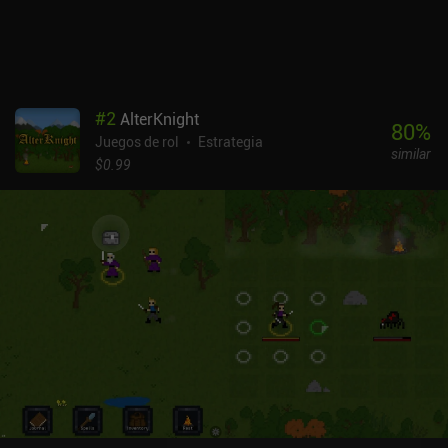
pero también es extrañamente difícil de dejar, ya que la historia
nos empuja constantemente hacia adelante. Los mayores
inconvenientes son que la interfaz es confusa y que la traducción
al inglés no es perfecta.Knights of Ages se monetiza a través de
varios iAP que proporcionan recursos adicionales, lo que hace que
#
2
AlterKnight
el juego sea menos grindy. El juego se puede disfrutar como
80
%
Juegos de rol
Estrategia
jugador libre, pero sugiero mantenerse alejado de la arena PvP que
similar
está dominada por jugadores mayores. En general, es un concepto
$0.99
muy interesante, y el juego se acerca bastante a llevarlo a cabo
con éxito.