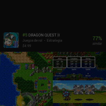
#
5
DRAGON QUEST II
77
%
Juegos de rol
Estrategia
similar
$4.99