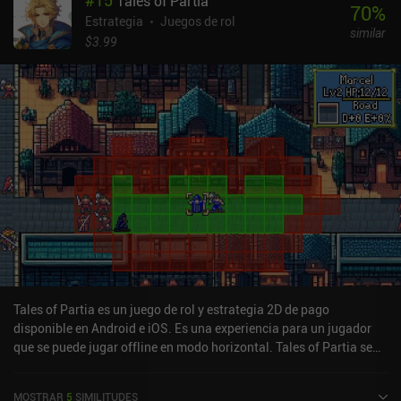
#
15
Tales of Partia
especiales de los generales, llamadas Grooves, añaden una
70
%
interesante capa de estrategia que mantiene el dinamismo de las
Estrategia
Juegos de rol
similar
batallas. Aparte del contenido preestablecido, también hay un
$3.99
editor de mapas y campañas personalizados con la posibilidad de
compartirlos con la comunidad, lo que aumenta enormemente la
rejugabilidad del juego. Personalmente, no me gustó que hicieran
falta dos dedos para mover el mapa, y me gustaría que hubiera un
botón de menú en lugar de tener que pulsar dos veces sobre una
ficha para acceder a opciones como "terminar turno" y "renunciar".
Pero aparte de eso, la interfaz es buena. Jugando en mi Samsung
S25 Ultra con una funda, tuve que hacer pequeños descansos para
dejar que el teléfono se enfriara un poco después de una hora de
juego. Además, la batería es bastante exigente. Pero lo más
importante es que el juego nunca se bloqueó ni falló, cosa que
agradezco. El problema del calentamiento también lo comentó
otro miembro de nuestro equipo. A pesar de estos pequeños
inconvenientes, Wargroove 2 me ha gustado mucho. Ofrece una
Tales of Partia es un juego de rol y estrategia 2D de pago
experiencia desafiante, única, creativa y familiar que es fácil de
disponible en Android e iOS. Es una experiencia para un jugador
recomendar. Wargroove 2 es un juego premium de 8,99 $ sin
que se puede jugar offline en modo horizontal. Tales of Partia se
anuncios ni iAP.
lanzó en abril de 2024 y tiene una valoración actual de 4,5 sobre
5,0 en Google Play y de 3,9 sobre 5,0 en la App Store de iOS.
MOSTRAR
5
SIMILITUDES