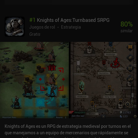
#
1
Knights of Ages:Turnbased SRPG
80
%
Juegos de rol
Estrategia
similar
Gratis
Knights of Ages es un RPG de estrategia medieval por turnos en el
que manejamos a un equipo de mercenarios que rápidamente se