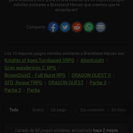
móviles similares a Braveland Heroes que creemos que te
encantarán!
Compartir
:
Los 10 mejores juegos móviles similares a Braveland Heroes son:
Knights of Ages:Turnbased SRPG
|
AlterKnight
|
Grim wanderings 2: RPG
|
BrownDust2 - Full Burst RPG
|
DRAGON QUEST II
|
SFD :Rogue TRPG
|
DRAGON QUEST
|
Partia 3
|
Partia 2
|
Partia
Todo
Gratis
|
De pago
Sin conexión
|
En línea
Listado de 60 juegos similares, actualizado
hace 2 meses