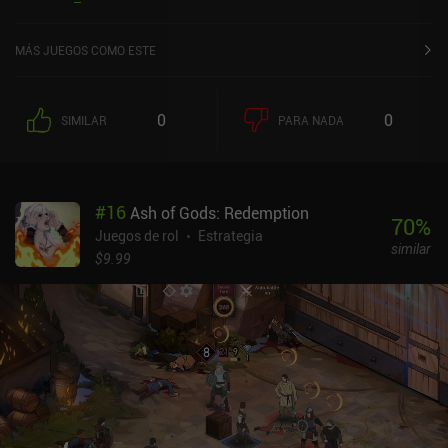
MÁS JUEGOS COMO ESTE
0
0
SIMILAR
PARA NADA
#
16
Ash of Gods: Redemption
70
%
Juegos de rol
Estrategia
similar
$9.99