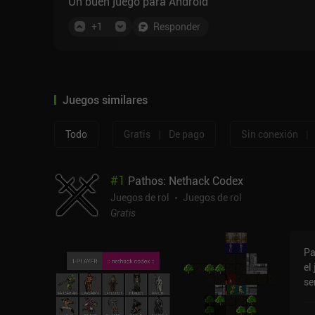
Un buen juego para Android
+
1
Responder
Juegos similares
|
|
Todo
Gratis
De pago
Sin conexión
#
1
Pathos: Nethack Codex
Juegos de rol
Juegos de rol
Gratis
Pa
el
se
su
lo