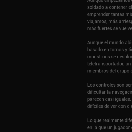
Aunque empezamos co
soldado a contener el
emprender tantas mi
viajamos, más arries
más fuertes se vuelv
Aunque el mundo abier
basado en turnos y ti
monstruos se desbloq
teletransportador, u
miembros del grupo o
Los controles son senc
dificultar la navegac
parecen casi iguales,
difíciles de ver con 
Lo que realmente dife
en la que un jugador 