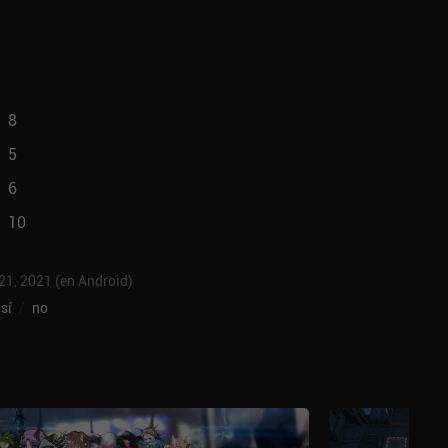
8
5
6
10
 21, 2021 (en Android)
sí
/
no