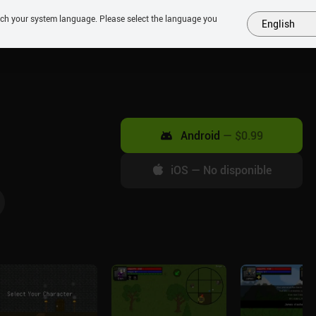
tch your system language. Please select the language you
English
MÁS
PRÓXIMOS
SIMILARES
COLECCIONES
TOP
Android
—
$0.99
iOS
—
No disponible