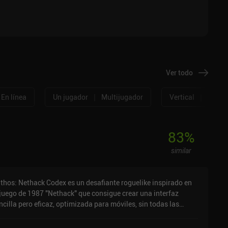
Ver todo
|
|
En línea
Un jugador
Multijugador
Vertical
Horizo
83
%
similar
thos: Nethack Codex es un desafiante roguelike inspirado en
 juego de 1987 "Nethack" que consigue crear una interfaz
ncilla pero eficaz, optimizada para móviles, sin todas las
perposiciones de teclado y atajos que hacen que la mayoría de
s ports de Nethack sean difíciles de jugar en pantallas