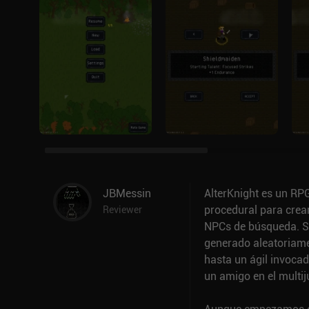
JBMessin
AlterKnight es un RPG
procedural para crear
Reviewer
NPCs de búsqueda. Su 
generado aleatoriame
hasta un ágil invoca
un amigo en el multij