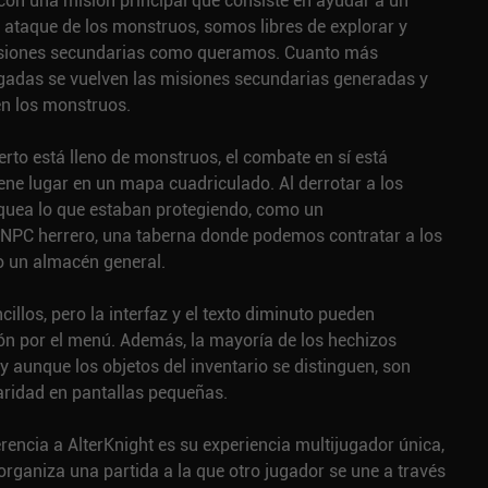
n una misión principal que consiste en ayudar a un
 ataque de los monstruos, somos libres de explorar y
siones secundarias como queramos. Cuanto más
gadas se vuelven las misiones secundarias generadas y
en los monstruos.
to está lleno de monstruos, el combate en sí está
ene lugar en un mapa cuadriculado. Al derrotar a los
uea lo que estaban protegiendo, como un
n NPC herrero, una taberna donde podemos contratar a los
 un almacén general.
illos, pero la interfaz y el texto diminuto pueden
ión por el menú. Además, la mayoría de los hechizos
 y aunque los objetos del inventario se distinguen, son
claridad en pantallas pequeñas.
rencia a AlterKnight es su experiencia multijugador única,
organiza una partida a la que otro jugador se une a través