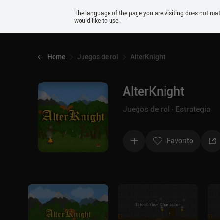
Android
The language of the page you are visiting does not ma
would like to use.
iOS
Home
Juegos de rol
AlterKnight
AlterKnight
Juegos de rol
Estrategia
Favorito