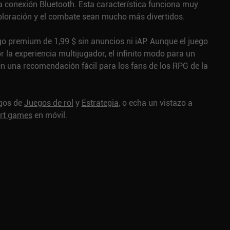
a conexión Bluetooth. Esta característica funciona muy
xploración y el combate sean mucho más divertidos.
go premium de 1,99 $ sin anuncios ni iAP. Aunque el juego
r la experiencia multijugador, el infinito modo para un
en una recomendación fácil para los fans de los RPG de la
egos de
Juegos de rol
y
Estrategia
, o echa un vistazo a
art games
en móvil.