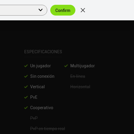
Confirm
Acceder
ES
ESPECIFICACIONES
Un jugador
Multijugador
Sin conexión
En línea
Vertical
Horizontal
PvE
Cooperativo
PvP
PvP en tiempo real