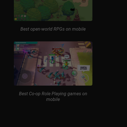
Best open-world RPGs on mobile
Best Co-op Role Playing games on
mobile