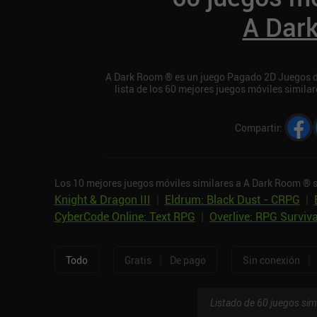
A Dar
A Dark Room ® es un juego Pagado 2D Juegos de 
lista de los 60 mejores juegos móviles simil
Compartir
:
Los 10 mejores juegos móviles similares a A Dark Room ® 
Knight & Dragon III
|
Eldrum: Black Dust - CRPG
|
CyberCode Online: Text RPG
|
Overlive: RPG Surviva
|
|
Todo
Gratis
De pago
Sin conexión
Listado de 60 juegos sim