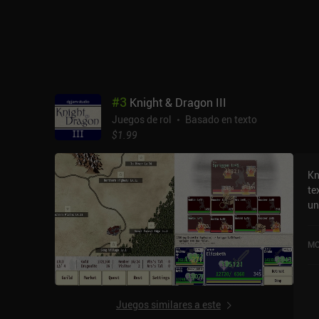
ex
#
3
Knight & Dragon III
Juegos de rol
Basado en texto
$1.99
Kn
te
un
ve
cu
MO
Go
Juegos similares a este