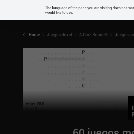
Android
The language of the page you are visiting does not ma
would like to use.
iOS
Home
Juegos de rol
A Dark Room ®
Juegos si
60 juegos mó