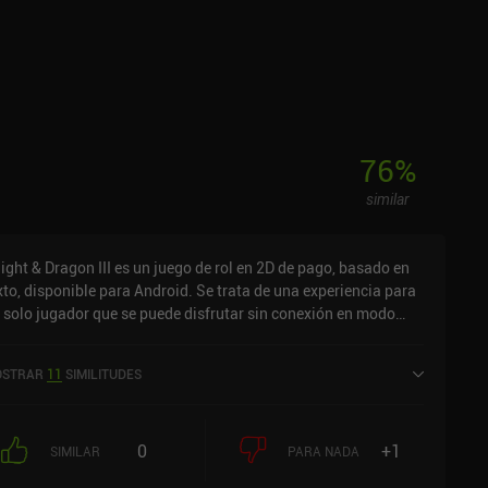
periencia muy recomendable.
76
%
similar
ight & Dragon III es un juego de rol en 2D de pago, basado en
xto, disponible para Android. Se trata de una experiencia para
 solo jugador que se puede disfrutar sin conexión en modo
rtical. Knight & Dragon III salió a la venta en enero de 2024 y
enta actualmente con una valoración de 4,7 sobre 5,0 en
STRAR
11
SIMILITUDES
ogle Play.
0
+1
SIMILAR
PARA NADA