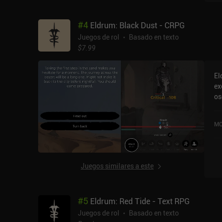
#
4
Eldrum: Black Dust - CRPG
Juegos de rol
Basado en texto
$7.99
El
ex
os
de
Na
MO
co
tr
si
el
Juegos similares a este
ma
co
y 
#
5
Eldrum: Red Tide - Text RPG
fa
don
Juegos de rol
Basado en texto
av