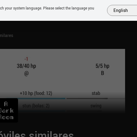
tch your system language. Please select the language you
English
MÁS
PRÓXIMOS
SIMILARES
COLECCIONES
TOP
milares
viles similares