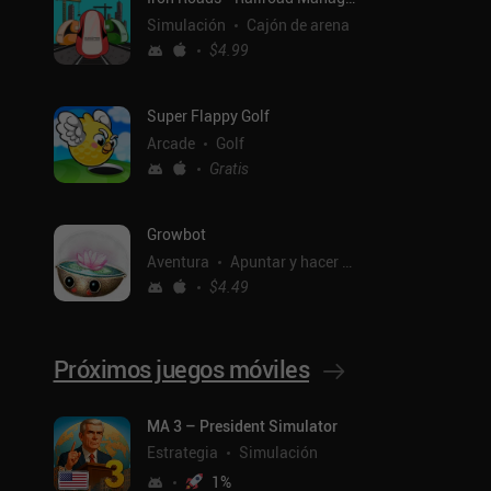
Simulación
Cajón de arena
$4.99
Super Flappy Golf
Arcade
Golf
Gratis
Growbot
Aventura
Apuntar y hacer clic
$4.49
Próximos juegos móviles
ntal
MA 3 – President Simulator
Estrategia
Simulación
1
%