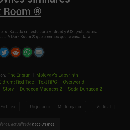
k Room ®
rol Basado en texto para Android y iOS. ¡Esta es una
ares a A Dark Room ® que creemos que te encantarán!
The Ensign
|
Moldvay's Labyrinth
|
son:
Eldrum: Red Tide - Text RPG
|
Overworld
|
l Story
|
Dungeon Madness 2
|
Soda Dungeon 2
|
|
En línea
Un jugador
Multijugador
Vertical
Horizo
ilares, actualizado
hace un mes