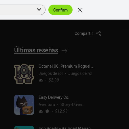
Confirm
Acceder
ES
Compartir
Últimas reseñas
Octane100: Premium Roguelike
Juegos de rol
Juegos de rol
$2.99
Easy Delivery Co.
Aventura
Story-Driven
$12.99
Iron Roads - Railroad Manager