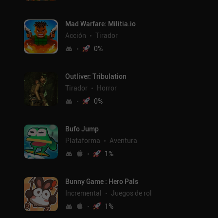
Mad Warfare: Militia.io
Acción
Tirador
0
%
Outliver: Tribulation
Tirador
Horror
0
%
Bufo Jump
Plataforma
Aventura
1
%
Bunny Game : Hero Pals
Incremental
Juegos de rol
1
%