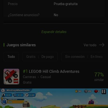
Precio
Prueba gratuita
¿Contiene anuncios?
No
Expandir detalles
Juegos similares
Ver todo
Todo
Gratis
|
De pago
Sin conexión
|
En línea
#
1
LEGO® Hill Climb Adventures
77
%
Carreras
Casual
similar
Gratis