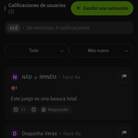
Calificaciones de usuarios
Escribir una valoración
(
2
)
n/d
•
Se necesitan 4 calificaciones
Todo
Más nuevo
N
NĂÐ ォ RĦNÊΜ
•
hace 4a
Este juego es una basura total.
+
1
Responder
D
Doquinha Veras
•
hace 4a