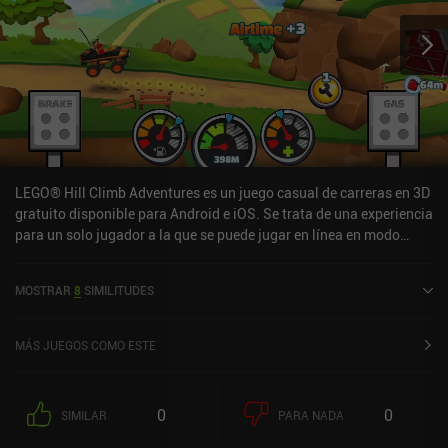
LEGO® Hill Climb Adventures es un juego casual de carreras en 3D
gratuito disponible para Android e iOS. Se trata de una experiencia
para un solo jugador a la que se puede jugar en línea en modo
horizontal. LEGO® Hill Climb Adventures se lanzó en mayo de
2024 y cuenta actualmente con una valoración de 4 sobre 5,0 en
MOSTRAR
8
SIMILITUDES
Google Play y de 4,5 sobre 5,0 en la App Store de iOS.
MÁS JUEGOS COMO ESTE
0
0
SIMILAR
PARA NADA