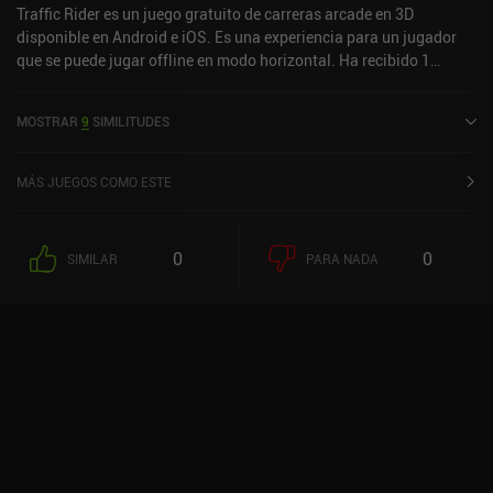
Traffic Rider es un juego gratuito de carreras arcade en 3D
disponible en Android e iOS. Es una experiencia para un jugador
que se puede jugar offline en modo horizontal. Ha recibido 1
valoración de usuario de la comunidad MiniReview. Traffic Rider se
lanzó en enero de 2016 y tiene una valoración actual de 4,5 sobre
MOSTRAR
9
SIMILITUDES
5,0 en Google Play y de 4,6 sobre 5,0 en la App Store de iOS.
MÁS JUEGOS COMO ESTE
0
0
SIMILAR
PARA NADA