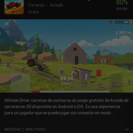
80
%
Carreras
Arcade
similar
Gratis
Hillside Drive: carreras de coches es un juego gratuito de Arcade de
carreras en 3D disponible en Android e iOS. Es una experiencia
para un jugador que se puede jugar sin conexión en modo
horizontal. Hillside Drive: carreras de coches se lanzó en abril de
2020 y tiene una valoración actual de 3,7 sobre 5,0 en Google Play
MOSTRAR
7
SIMILITUDES
y de 4 sobre 5,0 en la App Store de iOS.