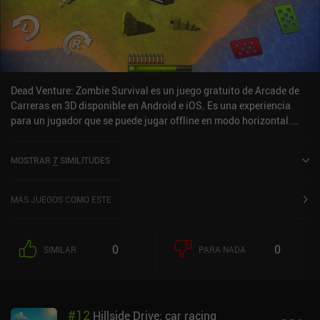
Dead Venture: Zombie Survival es un juego gratuito de Arcade de
Carreras en 3D disponible en Android e iOS. Es una experiencia
para un jugador que se puede jugar offline en modo horizontal.
Dead Venture: Zombie Survival se lanzó en julio de 2016 y tiene
una valoración actual de 4,4 sobre 5,0 en Google Play y de 4,6
MOSTRAR
7
SIMILITUDES
sobre 5,0 en la App Store de iOS.
MÁS JUEGOS COMO ESTE
0
0
SIMILAR
PARA NADA
#
12
Hillside Drive: car racing