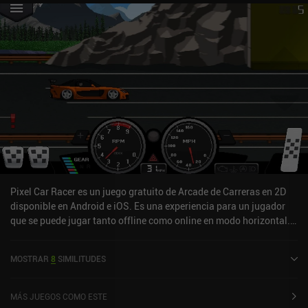
Pixel Car Racer es un juego gratuito de Arcade de Carreras en 2D
disponible en Android e iOS. Es una experiencia para un jugador
que se puede jugar tanto offline como online en modo horizontal.
Ha recibido 3 valoraciones de usuarios de la comunidad
MiniReview. Pixel Car Racer se lanzó en julio de 2016 y tiene una
MOSTRAR
8
SIMILITUDES
valoración actual de 4,5 sobre 5,0 en Google Play y de 4,4 sobre 5,0
en la App Store de iOS.
MÁS JUEGOS COMO ESTE