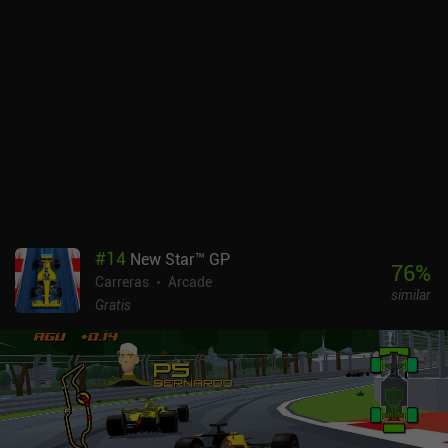
#
14
New Star™ GP
76
%
Carreras
Arcade
similar
Gratis