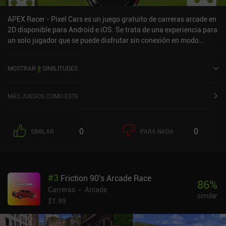
APEX Racer - Pixel Cars es un juego gratuito de carreras arcade en
2D disponible para Android e iOS. Se trata de una experiencia para
un solo jugador que se puede disfrutar sin conexión en modo
horizontal. Ha recibido 2 valoraciones de los usuarios de la
comunidad MiniReview. APEX Racer - Pixel Cars se lanzó en abril
MOSTRAR
9
SIMILITUDES
de 2023 y tiene actualmente una puntuación de 4,4 sobre 5,0 en
Google Play y de 4,7 sobre 5,0 en la App Store de iOS.
MÁS JUEGOS COMO ESTE
0
0
SIMILAR
PARA NADA
#
3
Friction 90's Arcade Race
86
%
Carreras
Arcade
similar
$1.99