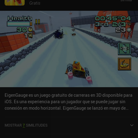
controles son excelentes, desde el toque hasta la inclinación,
Gratis
pasando por la compatibilidad con mandos, todos ellos
personalizables. Las pistas también están bien diseñadas y, a
medida que avanzamos, se introducen obstáculos desafiantes y
atajos difíciles de superar pero muy gratificantes. El único
inconveniente es que las primeras pistas son demasiado fáciles y
nuestro dron demasiado lento. Entre nivel y nivel, gastamos el
dinero que ganamos con el juego en mejorar nuestras habilidades,
comprar drones completamente nuevos y adquirir cosméticos.
Todo ello es una buena razón para progresar. CYGRAM se
monetiza mediante iAPs para cosméticos y más de la moneda que
también ganamos con el juego. Es sin duda uno de los mejores
juegos de carreras arcade para móviles, y un éxito sorpresa para
mí. Las vibraciones son contundentes, los efectos especiales
geniales y la jugabilidad una recomendación fácil para cualquiera
EigenGauge es un juego gratuito de carreras en 3D disponible para
que ame este género.
iOS. Es una experiencia para un jugador que se puede jugar sin
conexión en modo horizontal. EigenGauge se lanzó en mayo de
2024 y tiene una valoración actual de 3,8 sobre 5,0 en iOS App
Store.
MOSTRAR
7
SIMILITUDES