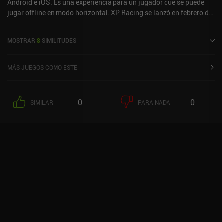
Android e iOS. Es una experiencia para un jugador que se puede
jugar offline en modo horizontal. XP Racing se lanzó en febrero de
2024 y tiene una valoración actual de 3,9 sobre 5,0 en Google Play
y de 3,7 sobre 5,0 en la App Store de iOS.
MOSTRAR
8
SIMILITUDES
MÁS JUEGOS COMO ESTE
0
0
SIMILAR
PARA NADA