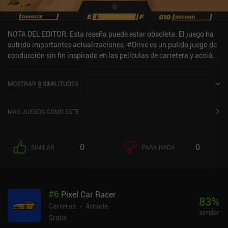
NOTA DEL EDITOR: Esta reseña puede estar obsoleta. El juego ha
sufrido importantes actualizaciones. #Drive es un pulido juego de
conducción sin fin inspirado en las películas de carretera y acción
de los años 70 con 37 vehículos únicos para desbloquear y mejorar
y 5 mapas bellamente diseñados (parece un poco como si "Alto's
MOSTRAR
8
SIMILITUDES
Odyssey" fuera un juego de carreras). El sencillo objetivo del juego
es seguir conduciendo el mayor tiempo posible mientras
mantienes el depósito de gasolina lleno y evitas los coches
MÁS JUEGOS COMO ESTE
contrarios y los obstáculos. Los controles funcionan bien, el juego
es divertido y un iAP de 2,99 $ elimina todos los anuncios, con un
iAP de 5,99 $ para desbloquear todos los vehículos
0
0
SIMILAR
PARA NADA
inmediatamente.
#
6
Pixel Car Racer
83
%
Carreras
Arcade
similar
Gratis