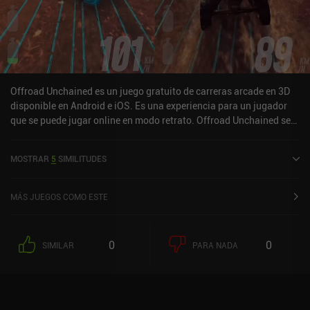
Vroomies es completamente gratuito, sin anuncios ni iAP. El juego
parece muy simple al principio, pero tiene mucho que ofrecer. Es un
gran ejemplo de juego indie único bien hecho, y eso es lo que lo
convierte en una joya oculta que todo aficionado a las carreras y
los juegos de ritmo debe probar.
Offroad Unchained es un juego gratuito de carreras arcade en 3D
disponible en Android e iOS. Es una experiencia para un jugador
que se puede jugar online en modo retrato. Offroad Unchained se
lanzó en junio de 2022 y tiene una valoración actual de 4,4 sobre
5,0 en Google Play y de 4,6 sobre 5,0 en la App Store de iOS.
MOSTRAR
5
SIMILITUDES
MÁS JUEGOS COMO ESTE
0
0
SIMILAR
PARA NADA