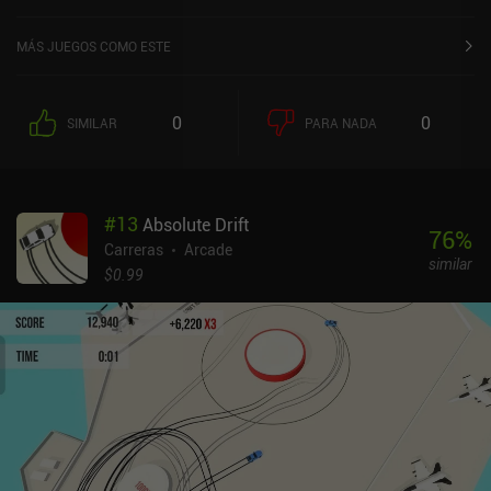
MÁS JUEGOS COMO ESTE
0
0
SIMILAR
PARA NADA
#
13
Absolute Drift
76
%
Carreras
Arcade
similar
$0.99