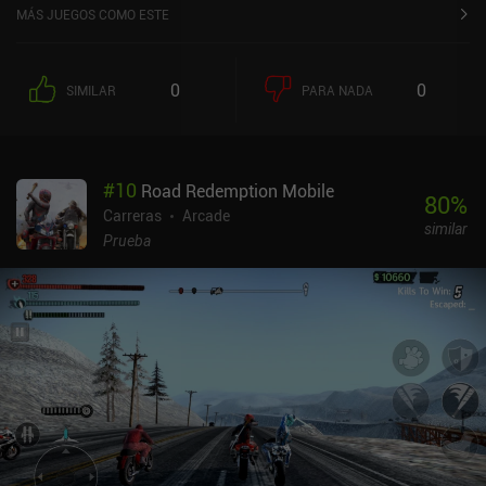
MÁS JUEGOS COMO ESTE
0
0
SIMILAR
PARA NADA
#
10
Road Redemption Mobile
80
%
Carreras
Arcade
similar
Prueba