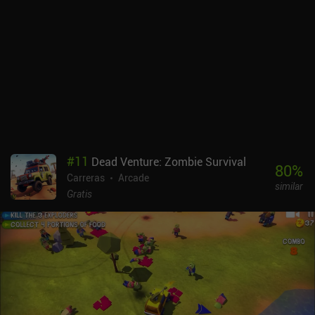
próxima vez. Algunas de estas mejoras nos permiten incluso
saltarnos las primeras misiones.El estilo artístico está claramente
inspirado en los juegos de carreras arcade, y encaja a la perfección
con la jugabilidad. Los mapas también tienen un diseño
interesante, con varios atajos complicados. He visto algunas
quejas de que el juego está bloqueado a 30 FPS, pero no afectó
negativamente a mi experiencia.Cuesta acostumbrarse a los
controles, pero me pareció que funcionaban bien una vez que
activé el "freno de mano automático" y empecé a usar los botones
en lugar de las opciones de joystick o inclinación. También es
compatible con mandos Bluetooth.Road Redemption Mobile se
#
11
Dead Venture: Zombie Survival
puede probar gratis, con un único iAP de 7,99 $ para desbloquear
80
%
Carreras
Arcade
la campaña completa y otro modo de juego. Aunque carece del
similar
multijugador que tiene en PC, merece la pena probarlo para
Gratis
cualquier aficionado a las carreras de combate.