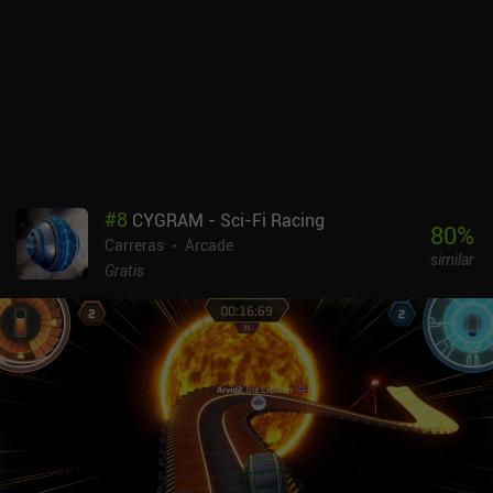
alocados.Entre partida y partida, podemos gastar el dinero que
hemos ganado en mejorar la velocidad, la potencia de
aplastamiento y el manejo de nuestro vehículo, o comprar coches
nuevos. Los gráficos son un poco anticuados, pero la cámara lenta
y los efectos especiales son geniales. El mayor inconveniente es la
interfaz de usuario y los menús poco convencionales, a los que
cuesta acostumbrarse.Smash Bandits Racing se monetiza
mediante anuncios incentivados e iAPs para adquirir nuevos
coches. Aunque casi todos los coches se pueden desbloquear de
#
8
CYGRAM - Sci-Fi Racing
forma gratuita, se necesita mucho esfuerzo para ganar suficiente
80
%
Carreras
Arcade
dinero para desbloquearlos todos a través del juego.
similar
Afortunadamente, no necesitamos los coches más sofisticados
Gratis
para seguir disfrutando del juego.