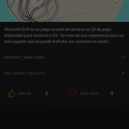
Absolute Drift es un juego arcade de carreras en 2D de pago
disponible para Android e iOS. Se trata de una experiencia para un
solo jugador que se puede disfrutar sin conexión en modo
horizontal. Absolute Drift se lanzó en diciembre de 2018 y cuenta
actualmente con una valoración de 2,7 sobre 5,0 en Google Play y
MOSTRAR
7
SIMILITUDES
de 4,6 sobre 5,0 en la App Store de iOS.
MÁS JUEGOS COMO ESTE
0
0
SIMILAR
PARA NADA