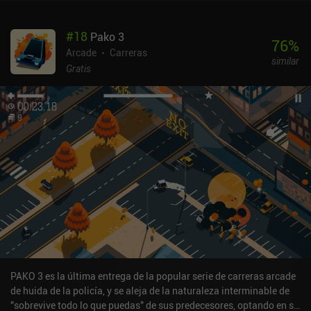
viejas pistas para mejorar nuestro tiempo. Entre carrera y carrera,
podemos desbloquear algunos vehículos nuevos y personalizarlos
#
18
Pako 3
con dibujos, colores, llantas y calcomanías. Sin embargo, todos
76
%
los coches tienen exactamente las mismas estadísticas y no hay
Arcade
Carreras
similar
forma de mejorarlos, lo que crea una experiencia altamente
Gratis
competitiva.Lo más importante de todo es que jugar a Hot Lap
League es simplemente divertido, y como alguien a quien le
encantaba Trackmania en PC, esta es una alternativa móvil
perfecta. Con hasta 120 imágenes por segundo y unos mapas y
modelos de vehículos en 3D bien diseñados, el juego se ve muy
bien en los nuevos dispositivos. Los controles también son muy
precisos, con muchas opciones de personalización, como la
inclinación de la dirección y la compatibilidad con mandos
Bluetooth. Hot Lap League cuesta 4,99 $ en Android y 7,99 $ en
iOS, con algunos iAP que nos permiten adquirir al instante más de
la moneda del juego que se utiliza para las personalizaciones sólo
visuales. Es sin duda el mejor juego tipo Trackmania para móviles
y una de las recomendaciones más fáciles que he hecho nunca
para un juego de carreras.
PAKO 3 es la última entrega de la popular serie de carreras arcade
de huida de la policía, y se aleja de la naturaleza interminable de
"sobrevive todo lo que puedas" de sus predecesores, optando en su