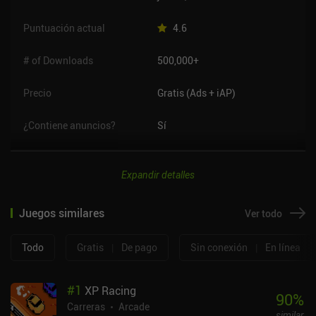
Puntuación actual
4.6
# of Downloads
500,000+
Precio
Gratis (Ads + iAP)
¿Contiene anuncios?
Sí
Expandir detalles
Juegos similares
Ver todo
Todo
Gratis
|
De pago
Sin conexión
|
En línea
#
1
XP Racing
90
%
Carreras
Arcade
similar