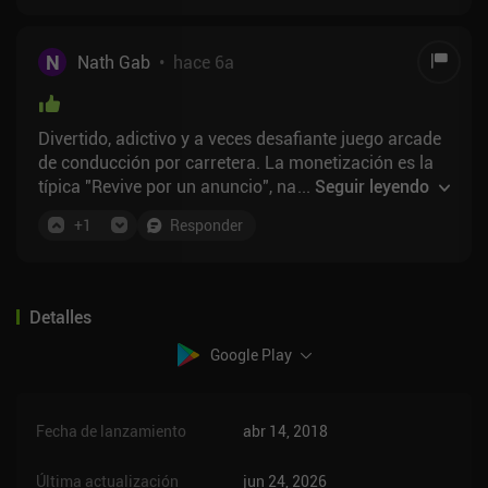
N
Nath Gab
•
hace 6a
Divertido, adictivo y a veces desafiante juego arcade
de conducción por carretera. La monetización es la
típica "Revive por un anuncio", nada desagradable,
...
Seguir leyendo
realmente tímida. El juego ofrece un simple
+
1
Responder
divertissement para su cuarto de baño o sala de
espera veces, y es perfecto en su papel.
Detalles
Google Play
Fecha de lanzamiento
abr 14, 2018
Última actualización
jun 24, 2026