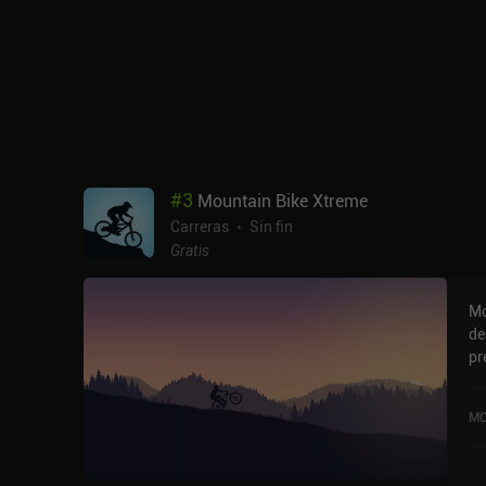
#
3
Mountain Bike Xtreme
Carreras
Sin fin
Gratis
Mo
de
pr
mi
ni
MO
Mo
de
un