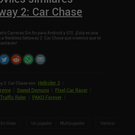
way 2: Car Chase
is Carreras Sin fin para Android y iOS. ¡Esta es una
es a Reckless Getaway 2: Car Chase que creemos que te
cantarán!
Hellrider 3
|
y 2: Car Chase son:
treme
|
Speed Demons
|
Pixel Car Racer
|
Traffic Rider
|
PAKO Forever
|
|
|
En línea
Un jugador
Multijugador
Vertical
Horizo