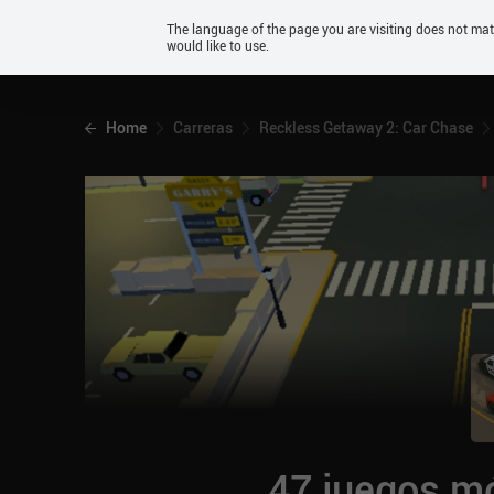
Android
The language of the page you are visiting does not ma
would like to use.
iOS
Home
Carreras
Reckless Getaway 2: Car Chase
47 juegos mó