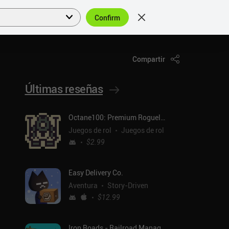
Confirm
Acceder
ES
Compartir
Últimas reseñas
Octane100: Premium Roguelike
Juegos de rol
Juegos de rol
$2.99
Easy Delivery Co.
Aventura
Story-Driven
$12.99
Iron Roads - Railroad Manager