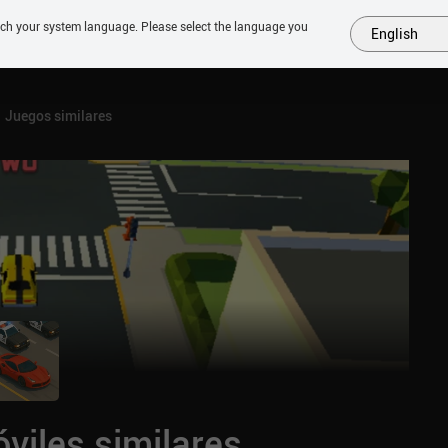
tch your system language. Please select the language you
English
MÁS
PRÓXIMOS
SIMILARES
COLECCIONES
TOP
Juegos similares
viles similares