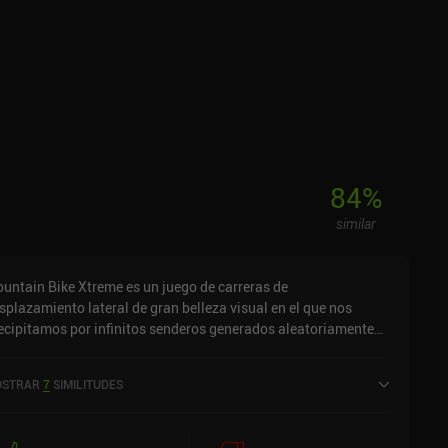
84
%
similar
untain Bike Xtreme es un juego de carreras de
splazamiento lateral de gran belleza visual en el que nos
ecipitamos por infinitos senderos generados aleatoriamente
entras realizamos trucos para conseguir puntos y subir de
vel.A diferencia de otros juegos de bicicleta de montaña, en
STRAR
7
SIMILITUDES
untain Bike Xtreme no hay niveles ni sistemas de puntuación
 3 estrellas. En su lugar, simplemente empezamos en medio de
a zona montañosa, con la esperanza de sobrevivir a todos los