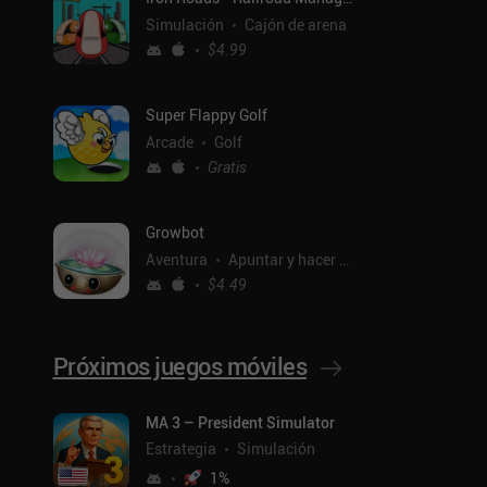
Simulación
Cajón de arena
$4.99
Super Flappy Golf
Arcade
Golf
Gratis
Growbot
Aventura
Apuntar y hacer clic
$4.49
Próximos juegos móviles
MA 3 – President Simulator
ntal
Estrategia
Simulación
1
%