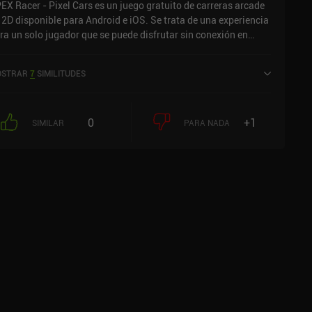
EX Racer - Pixel Cars es un juego gratuito de carreras arcade
 2D disponible para Android e iOS. Se trata de una experiencia
ra un solo jugador que se puede disfrutar sin conexión en
do horizontal. Ha recibido 2 valoraciones de los usuarios de
 comunidad MiniReview. APEX Racer - Pixel Cars se lanzó en
STRAR
7
SIMILITUDES
ril de 2023 y tiene actualmente una puntuación de 4,4 sobre
0 en Google Play y de 4,7 sobre 5,0 en la App Store de iOS.
0
+1
SIMILAR
PARA NADA