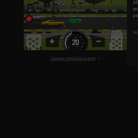
AP
en
pa
mo
la
MO
ab
5,
Juegos similares a este