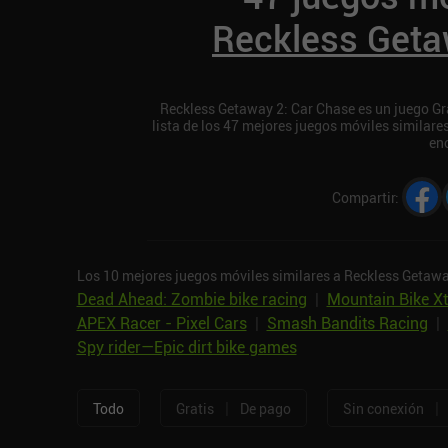
Reckless Geta
Reckless Getaway 2: Car Chase es un juego Grat
lista de los 47 mejores juegos móviles similar
en
Compartir
:
Los 10 mejores juegos móviles similares a Reckless Getawa
Dead Ahead: Zombie bike racing
|
Mountain Bike X
APEX Racer - Pixel Cars
|
Smash Bandits Racing
|
Spy rider—Epic dirt bike games
|
|
Todo
Gratis
De pago
Sin conexión