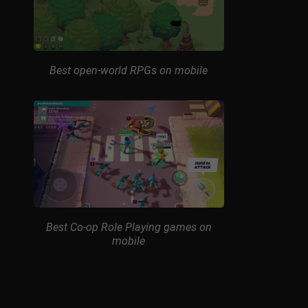
Best open-world RPGs on mobile
Best Co-op Role Playing games on
mobile