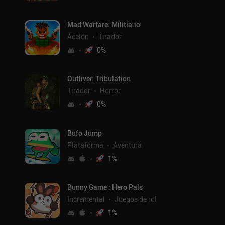
Mad Warfare: Militia.io
Acción
Tirador
0
%
Outliver: Tribulation
Tirador
Horror
0
%
Bufo Jump
Plataforma
Aventura
1
%
Bunny Game : Hero Pals
Incremental
Juegos de rol
1
%