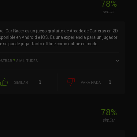
78
%
mbiar instantáneamente el tiempo y la hora del día en el
similar
ego. Por desgracia, no hay forma de pagar para eliminar estos
uncios, pero afortunadamente no aparecen constantemente.
xel Car Racer es un juego gratuito de Arcade de Carreras en 2D
sponible en Android e iOS. Es una experiencia para un jugador
e se puede jugar tanto offline como online en modo
rizontal. Ha recibido 3 valoraciones de usuarios de la
munidad MiniReview. Pixel Car Racer se lanzó en julio de 2016
STRAR
7
SIMILITUDES
tiene una valoración actual de 4,5 sobre 5,0 en Google Play y de
4 sobre 5,0 en la App Store de iOS.
0
0
SIMILAR
PARA NADA
78
%
similar