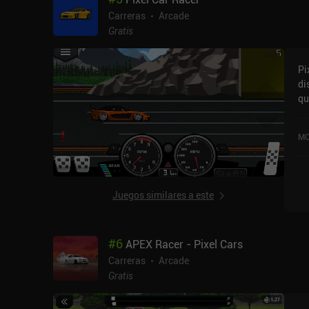
ca
Carreras
Arcade
ju
Gratis
an
Pi
di
qu
ho
co
MO
y 
4,
Juegos similares a este
#
6
APEX Racer - Pixel Cars
Carreras
Arcade
Gratis