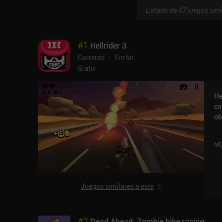
Listado de 47 juegos simi
#
1
Hellrider 3
Carreras
Sin fin
Gratis
He
co
ob
bo
au
MO
ma
ba
te
co
Juegos similares a este
po
ju
co
#
2
Dead Ahead: Zombie bike racing
gi