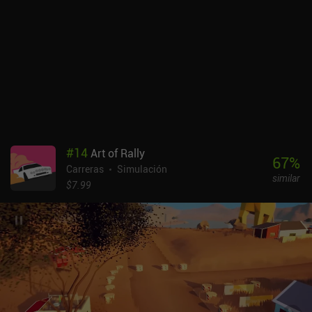
#
14
Art of Rally
67
%
Carreras
Simulación
similar
$7.99