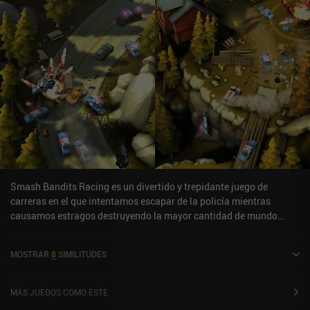
Smash Bandits Racing es un divertido y trepidante juego de
carreras en el que intentamos escapar de la policía mientras
causamos estragos destruyendo la mayor cantidad de mundo
posible para aumentar nuestro rating televisivo y ganar dinero.El
juego se ve de arriba abajo desde un helicóptero de persecución de
MOSTRAR
8
SIMILITUDES
coches de televisión, y en lugar de vernos obligados a conducir
constantemente hacia delante y seguir una pista estrecha,
podemos conducir en cualquier dirección y explorar libremente el
MÁS JUEGOS COMO ESTE
mundo abierto como mejor nos parezca, siempre y cuando no nos