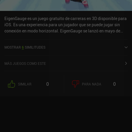
específicamente para los fans de los juegos de motos de cross y
los thrillers de espías. Si ese es tu caso, y puedes vivir con la
mediocre monetización, puede que quieras tenerlo en tu radar.
EigenGauge es un juego gratuito de carreras en 3D disponible para
iOS. Es una experiencia para un jugador que se puede jugar sin
conexión en modo horizontal. EigenGauge se lanzó en mayo de
2024 y tiene una valoración actual de 3,8 sobre 5,0 en iOS App
Store.
MOSTRAR
6
SIMILITUDES
MÁS JUEGOS COMO ESTE
0
0
SIMILAR
PARA NADA