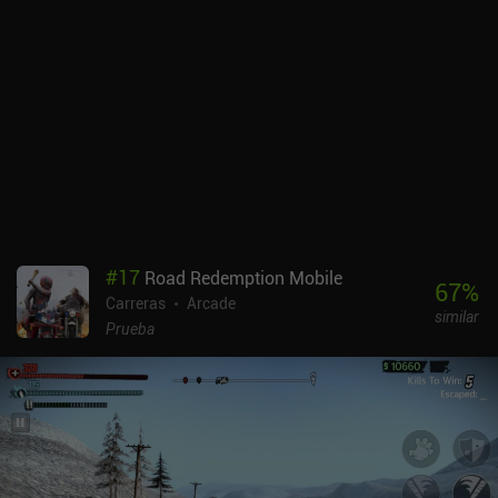
#
17
Road Redemption Mobile
67
%
Carreras
Arcade
similar
Prueba