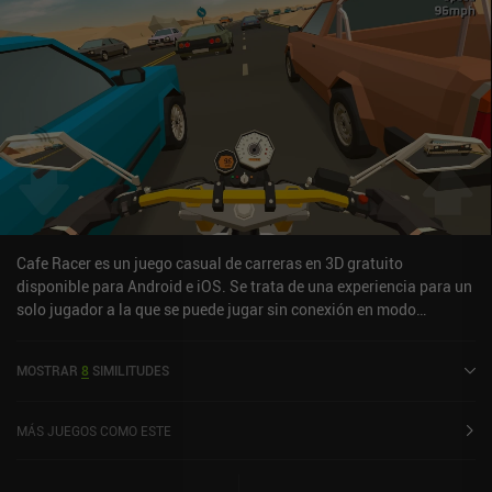
Cafe Racer es un juego casual de carreras en 3D gratuito
disponible para Android e iOS. Se trata de una experiencia para un
solo jugador a la que se puede jugar sin conexión en modo
horizontal. Cafe Racer salió al mercado en septiembre de 2016 y
cuenta actualmente con una valoración de 4,5 sobre 5,0 en Google
MOSTRAR
8
SIMILITUDES
Play y de 4,8 sobre 5,0 en la App Store de iOS.
MÁS JUEGOS COMO ESTE