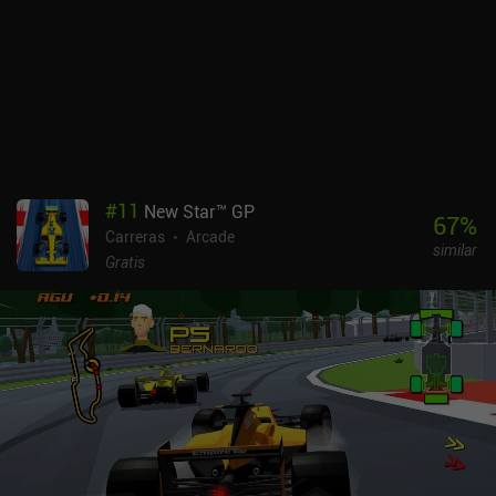
medida que avanzamos, se introducen obstáculos desafiantes y
atajos difíciles de superar pero muy gratificantes. El único
inconveniente es que las primeras pistas son demasiado fáciles y
nuestro dron demasiado lento. Entre nivel y nivel, gastamos el
dinero que ganamos con el juego en mejorar nuestras habilidades,
comprar drones completamente nuevos y adquirir cosméticos.
Todo ello es una buena razón para progresar. CYGRAM se
monetiza mediante iAPs para cosméticos y más de la moneda que
también ganamos con el juego. Es sin duda uno de los mejores
#
11
New Star™ GP
juegos de carreras arcade para móviles, y un éxito sorpresa para
67
%
Carreras
Arcade
mí. Las vibraciones son contundentes, los efectos especiales
similar
geniales y la jugabilidad una recomendación fácil para cualquiera
Gratis
que ame este género.