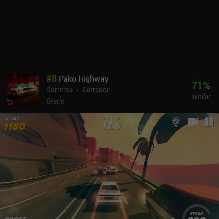
#
8
Pako Highway
71
%
Carreras
Corredor
similar
Gratis