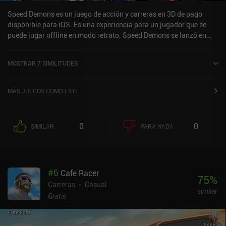
Speed Demons es un juego de acción y carreras en 3D de pago
disponible para iOS. Es una experiencia para un jugador que se
puede jugar offline en modo retrato. Speed Demons se lanzó en
marzo de 2024 y tiene una valoración actual de 4,9 sobre 5,0 en
iOS App Store.
MOSTRAR
7
SIMILITUDES
MÁS JUEGOS COMO ESTE
0
0
SIMILAR
PARA NADA
#
6
Cafe Racer
75
%
Carreras
Casual
similar
Gratis