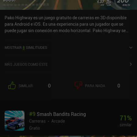
Pako Highway es un juego gratuito de carreras en 3D disponible
para Android e iOS. Es una experiencia para un jugador que se
puede jugar sin conexión en modo horizontal. Pako Highway se
lanzó en julio de 2022 y tiene una valoración actual de 4 sobre 5,0
en Google Play y de 4,5 sobre 5,0 en la App Store de iOS.
MOSTRAR
8
SIMILITUDES
MÁS JUEGOS COMO ESTE
0
0
SIMILAR
PARA NADA
#
9
Smash Bandits Racing
71
%
Carreras
Arcade
similar
Gratis