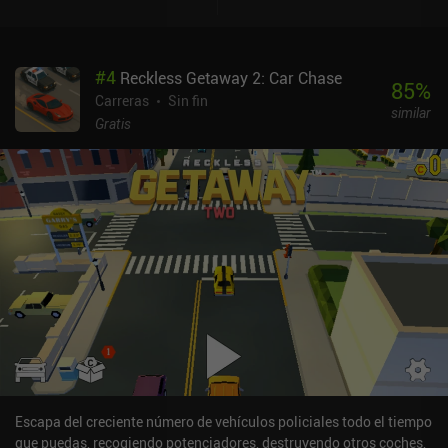
progresión, ya que los puntos de control actúan un poco como
marcadores de dónde empieza el siguiente "nivel". Esta falta de
mecánicas de nivel tradicionales y de sistemas de puntuación
#
4
Reckless Getaway 2: Car Chase
hace que el juego resulte muy relajado y casi zen. Mientras
85
%
corremos por las colinas, debemos dar volteretas hacia atrás y
Carreras
Sin fin
similar
hacia delante y ganar tiempo en el aire para conseguir puntos que
Gratis
nos hagan subir de nivel. Y cada vez que alcanzamos un nuevo
nivel de personaje, ganamos un punto que podemos distribuir
entre las estadísticas de "fuerza" y "resistencia" para aumentar
nuestra potencia.Sin embargo, lo que realmente distingue al juego
es su estilo artístico tranquilo y atmosférico, que me recuerda
mucho a Alto's Adventure o Sky: Children of the Light. Combinado
con un ciclo día/noche y un sistema meteorológico siempre
cambiante, crea una gran experiencia de juego.Los controles son
igual de sencillos, con cuatro botones para inclinarse hacia atrás,
hacia delante, acelerar y frenar.Mountain Bike Xtreme se monetiza
mediante anuncios forzados ocasionales y anuncios incentivados
para cambiar instantáneamente el tiempo y la hora del día en el
juego. Por desgracia, no hay forma de pagar para eliminar estos
anuncios, pero afortunadamente no aparecen constantemente.
Escapa del creciente número de vehículos policiales todo el tiempo
que puedas, recogiendo potenciadores, destruyendo otros coches,