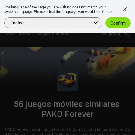
The language of the page you are visiting does not match your
system language. Please select the language you would like to use.
English
Confirm
PAKO Forever
Juegos similares
Compartir
56 juegos móviles similares
PAKO Forever
PAKO Forever es un juego Gratis 3D Carreras Sin fin para Android y
iOS. ¡Esta es una lista de los 56 mejores juegos móviles similares a