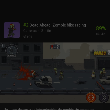
Hellrider 3 añade suficientes mecánicas nuevas al género endless
como para que resulte fresco y divertido, y tiene los suficientes
retos y recompensas como para mantenerme enganchado. Los que
busquen un juego rápido y entretenido disfrutarán con Hellrider 3.
#
2
Dead Ahead: Zombie bike racing
89
%
Carreras
Sin fin
similar
Gratis
Un juego de carreras interminables de zombis sin anuncios