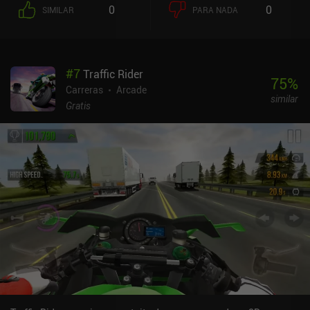
0
0
SIMILAR
PARA NADA
#
7
Traffic Rider
75
%
Carreras
Arcade
similar
Gratis