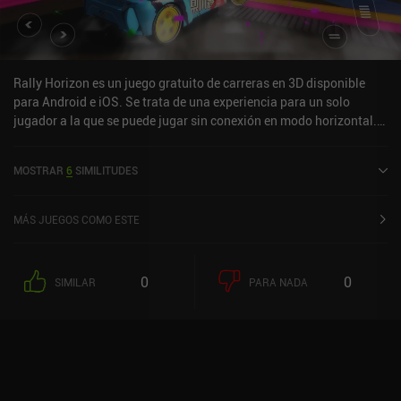
Rally Horizon es un juego gratuito de carreras en 3D disponible
para Android e iOS. Se trata de una experiencia para un solo
jugador a la que se puede jugar sin conexión en modo horizontal.
Rally Horizon salió al mercado en abril de 2023 y cuenta
actualmente con una valoración de 4,5 sobre 5,0 en Google Play y
MOSTRAR
6
SIMILITUDES
de 4,7 sobre 5,0 en la App Store de iOS.
MÁS JUEGOS COMO ESTE
0
0
SIMILAR
PARA NADA