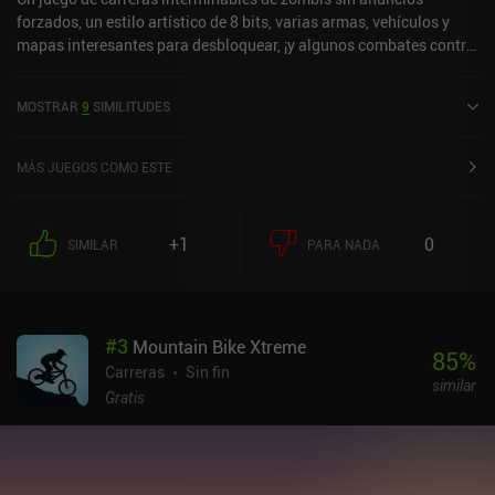
forzados, un estilo artístico de 8 bits, varias armas, vehículos y
mapas interesantes para desbloquear, ¡y algunos combates contra
jefes realmente difíciles!El juego se monetiza a través de anuncios
de vídeo incentivados para conseguir más oro o una vida extra, e
MOSTRAR
9
SIMILITUDES
iAP para comprar oro también. Uno de mis endless runners de
desplazamiento lateral favoritos.
MÁS JUEGOS COMO ESTE
+1
0
SIMILAR
PARA NADA
#
3
Mountain Bike Xtreme
85
%
Carreras
Sin fin
similar
Gratis