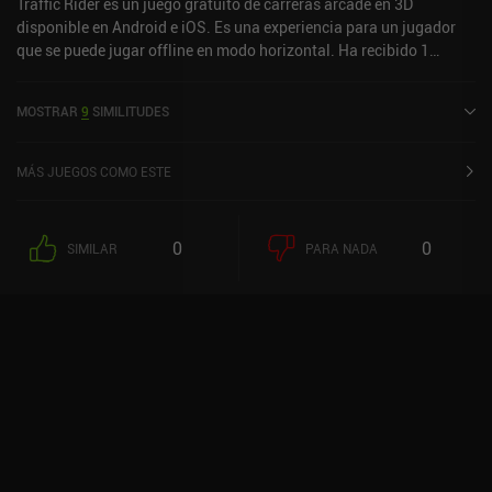
Traffic Rider es un juego gratuito de carreras arcade en 3D
disponible en Android e iOS. Es una experiencia para un jugador
que se puede jugar offline en modo horizontal. Ha recibido 1
valoración de usuario de la comunidad MiniReview. Traffic Rider se
lanzó en enero de 2016 y tiene una valoración actual de 4,5 sobre
MOSTRAR
9
SIMILITUDES
5,0 en Google Play y de 4,6 sobre 5,0 en la App Store de iOS.
MÁS JUEGOS COMO ESTE
0
0
SIMILAR
PARA NADA