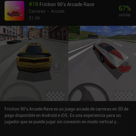
#
18
Friction 90's Arcade Race
mínimo movimiento en falso nos hace volar por los aires.Cuando
67
%
morimos definitivamente, conseguimos gastar nuestra XP en un
Carreras
Arcade
similar
enorme árbol de habilidades que nos facilita llegar más lejos la
$1.99
próxima vez. Algunas de estas mejoras nos permiten incluso
saltarnos las primeras misiones.El estilo artístico está claramente
inspirado en los juegos de carreras arcade, y encaja a la perfección
con la jugabilidad. Los mapas también tienen un diseño
interesante, con varios atajos complicados. He visto algunas
quejas de que el juego está bloqueado a 30 FPS, pero no afectó
negativamente a mi experiencia.Cuesta acostumbrarse a los
controles, pero me pareció que funcionaban bien una vez que
activé el "freno de mano automático" y empecé a usar los botones
en lugar de las opciones de joystick o inclinación. También es
compatible con mandos Bluetooth.Road Redemption Mobile se
puede probar gratis, con un único iAP de 7,99 $ para desbloquear
la campaña completa y otro modo de juego. Aunque carece del
multijugador que tiene en PC, merece la pena probarlo para
Friction 90's Arcade Race es un juego arcade de carreras en 3D de
cualquier aficionado a las carreras de combate.
pago disponible en Android e iOS. Es una experiencia para un
jugador que se puede jugar sin conexión en modo vertical y
horizontal. Friction 90's Arcade Race se lanzó en junio de 2022.