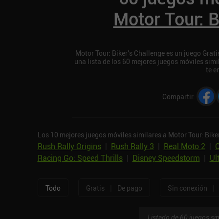
Motor Tour: B
Motor Tour: Biker's Challenge es un juego Grati
una lista de los 60 mejores juegos móviles simi
te e
Compartir
:
Los 10 mejores juegos móviles similares a Motor Tour: Bike
Rush Rally Origins
|
Rush Rally 3
|
Real Moto 2
|
C
Racing Go: Speed Thrills
|
Disney Speedstorm
|
Ul
|
|
Todo
Gratis
De pago
Sin conexión
Listado de 60 juegos sim