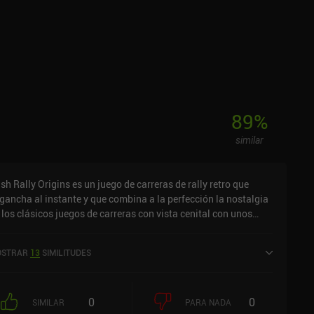
89
%
similar
sh Rally Origins es un juego de carreras de rally retro que
gancha al instante y que combina a la perfección la nostalgia
 los clásicos juegos de carreras con vista cenital con unos
cos y una física modernos. Se trata de una nueva versión
mpleta del Rush Rally original de 2015; el juego conserva la
STRAR
13
SIMILITUDES
rspectiva isométrica de la vieja escuela, al tiempo que mejora
nsiderablemente los gráficos. Los entornos detallados tienen
 aspecto fantástico durante las carreras, y la opción añadida
0
0
 cámara de helicóptero facilita mucho seguir la acción en los
SIMILAR
PARA NADA