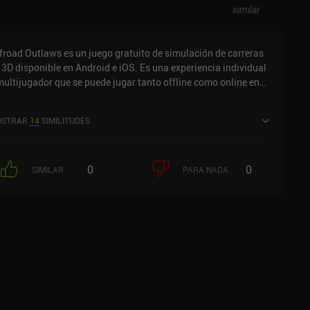
similar
froad Outlaws es un juego gratuito de simulación de carreras
 3D disponible en Android e iOS. Es una experiencia individual
multijugador que se puede jugar tanto offline como online en
do horizontal. Ha recibido 1 valoración de usuario de la
munidad MiniReview. Offroad Outlaws se lanzó en diciembre
STRAR
14
SIMILITUDES
 2017 y tiene una valoración actual de 4,4 sobre 5,0 en Google
ay y de 4,5 sobre 5,0 en la App Store de iOS.
0
0
SIMILAR
PARA NADA