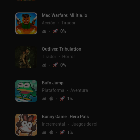
Mad Warfare: Militia.io
Acción
Tirador
0
%
Outliver: Tribulation
Tirador
Horror
0
%
Bufo Jump
Plataforma
Aventura
1
%
Bunny Game : Hero Pals
Incremental
Juegos de rol
1
%