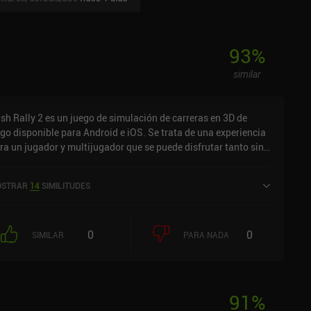
93
%
similar
sh Rally 2 es un juego de simulación de carreras en 3D de
go disponible para Android e iOS. Se trata de una experiencia
ra un jugador y multijugador que se puede disfrutar tanto sin
nexión como en línea en modo horizontal. Ha recibido 4
loraciones de los usuarios de la comunidad MiniReview. Rush
STRAR
14
SIMILITUDES
lly 2 se lanzó en mayo de 2016 y tiene actualmente una
ntuación de 4 sobre 5,0 en Google Play y de 4,5 sobre 5,0 en la
p Store de iOS.
0
0
SIMILAR
PARA NADA
91
%