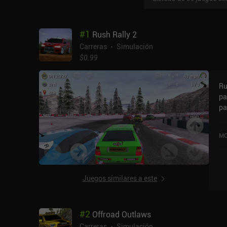
#
1
Rush Rally 2
Carreras
Simulación
$0.99
Ru
pa
pa
co
va
MO
Ra
pu
Ap
Juegos similares a este
#
2
Offroad Outlaws
Carreras
Simulación