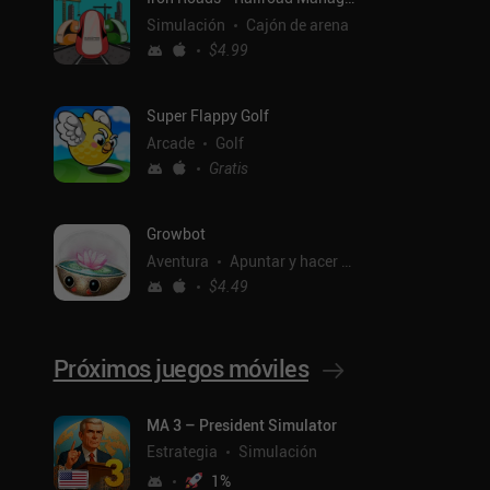
Simulación
Cajón de arena
$4.99
Super Flappy Golf
Arcade
Golf
Gratis
Growbot
Aventura
Apuntar y hacer clic
$4.49
Próximos juegos móviles
ntal
MA 3 – President Simulator
Estrategia
Simulación
1
%