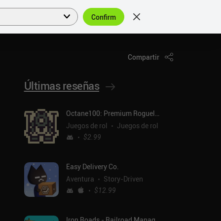
Confirm
Acceder
ES
Compartir
Últimas reseñas
Octane100: Premium Roguelike
Juegos de rol
Juegos de rol
$2.99
Easy Delivery Co.
Aventura
Story-Driven
$12.99
Iron Roads - Railroad Manager