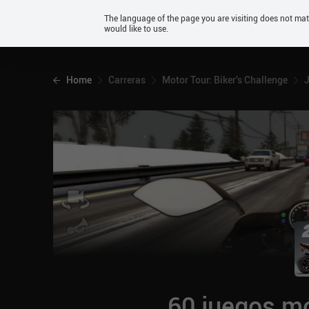
Android
The language of the page you are visiting does not ma
would like to use.
iOS
Home
Carreras
Motor Tour: Biker's Challenge
J
60 juegos mó