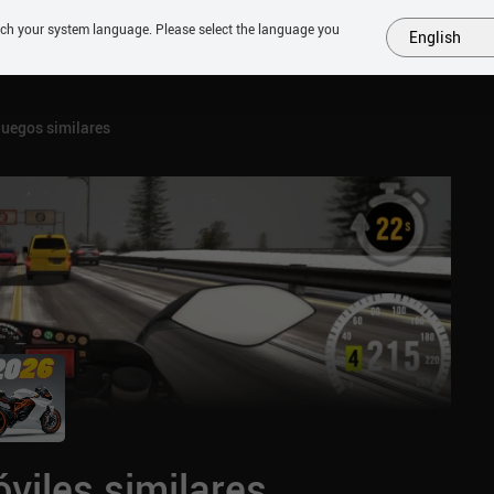
tch your system language. Please select the language you
English
MÁS
PRÓXIMOS
SIMILARES
COLECCIONES
TOP
uegos similares
viles similares