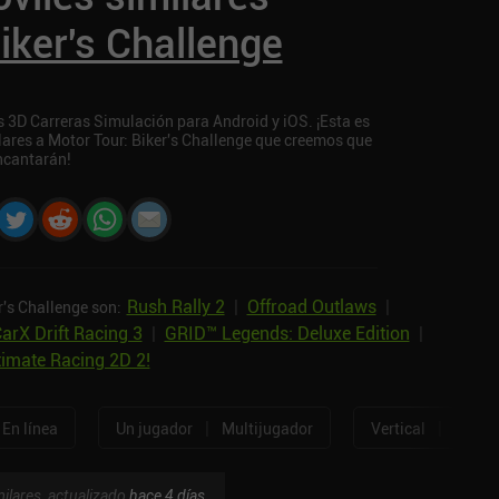
iker's Challenge
s 3D Carreras Simulación para Android y iOS. ¡Esta es
lares a Motor Tour: Biker's Challenge que creemos que
ncantarán!
Rush Rally 2
|
Offroad Outlaws
|
r's Challenge son:
arX Drift Racing 3
|
GRID™ Legends: Deluxe Edition
|
timate Racing 2D 2!
|
|
En línea
Un jugador
Multijugador
Vertical
Horizo
ilares, actualizado
hace 4 días