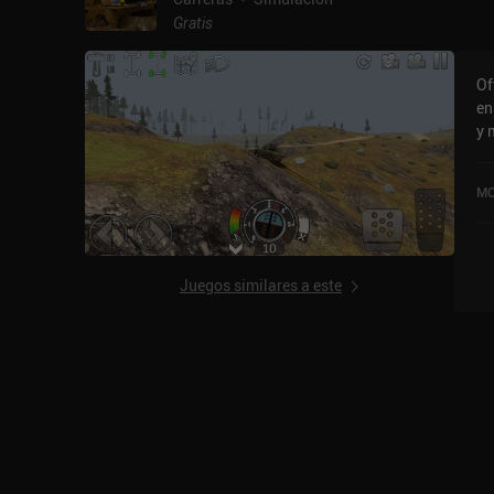
Gratis
Of
en
y 
mo
co
MO
de
Pl
Juegos similares a este