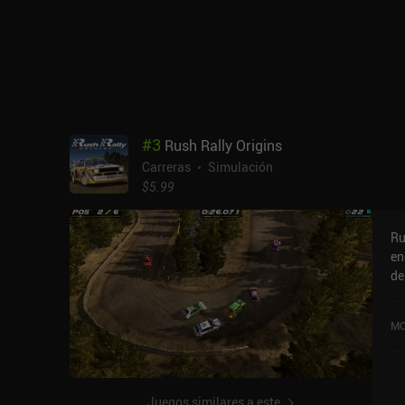
#
3
Rush Rally Origins
Carreras
Simulación
$5.99
Ru
en
de
gráfi
co
MO
pe
co
un
de
Juegos similares a este