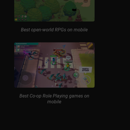
Best open-world RPGs on mobile
Best Co-op Role Playing games on
mobile