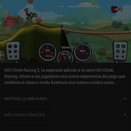
Hill Climb Racing 2, la esperada adición a la serie Hill Climb
Racing, ofrece a los jugadores una nueva experiencia de juego que
combina el clásico modo Aventura con nuevos modos como
Copas, Eventos y muchos más. Participa en desafíos, mejora y
tunea tu coche o participa en retos diarios con amigos: siempre
MOSTRAR
12
SIMILITUDES
hay algo que te mantendrá entretenido en este clásico de las
carreras de desplazamiento lateral.El jugador es recibido con un
renovado estilo artístico de dibujos animados exclusivo de la serie
MÁS JUEGOS COMO ESTE
al volante del infame cochecito rojo que pudo, y el jugador
progresa a través de una serie de copas y niveles de jefe que