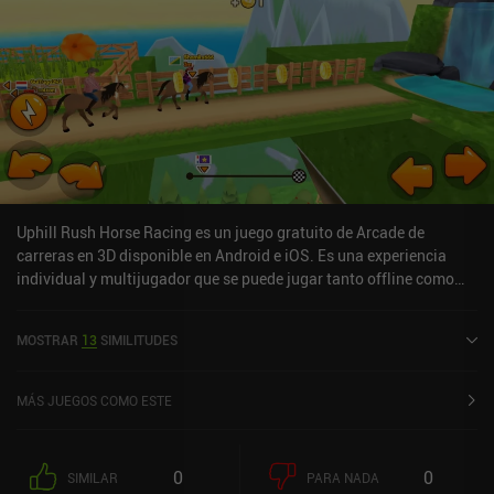
Uphill Rush Horse Racing es un juego gratuito de Arcade de
carreras en 3D disponible en Android e iOS. Es una experiencia
individual y multijugador que se puede jugar tanto offline como
online en modo horizontal. Uphill Rush Horse Racing se lanzó en
octubre de 2021 y tiene una valoración actual de 4,2 sobre 5,0 en
MOSTRAR
13
SIMILITUDES
Google Play y de 4,8 sobre 5,0 en la App Store de iOS.
MÁS JUEGOS COMO ESTE
0
0
SIMILAR
PARA NADA