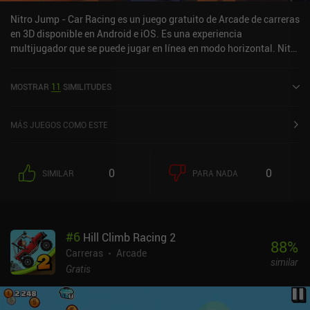
Nitro Jump - Car Racing es un juego gratuito de Arcade de carreras
en 3D disponible en Android e iOS. Es una experiencia
multijugador que se puede jugar en línea en modo horizontal. Nitro
Jump - Car Racing se lanzó en enero de 2021 y tiene una
valoración actual de 4,3 sobre 5,0 en Google Play y de 4,6 sobre 5,0
MOSTRAR
11
SIMILITUDES
en la App Store de iOS.
MÁS JUEGOS COMO ESTE
0
0
SIMILAR
PARA NADA
#
6
Hill Climb Racing 2
88
%
Carreras
Arcade
similar
Gratis