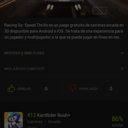
Racing Go: Speed Thrills es un juego gratuito de carreras arcade en
3D disponible para Android e iOS. Se trata de una experiencia para
un jugador y multijugador a la que se puede jugar en línea en modo
horizontal. Racing Go: Speed Thrills se lanzó en septiembre de
2020 y cuenta actualmente con una valoración de 3,7 sobre 5,0 en
MOSTRAR
9
SIMILITUDES
Google Play y de 4,1 sobre 5,0 en la App Store de iOS.
MÁS JUEGOS COMO ESTE
0
0
SIMILAR
PARA NADA
#
12
KartRider Rush+
86
%
Carreras
Arcade
similar