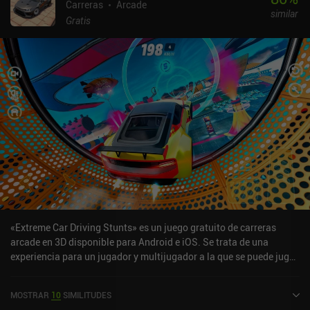
Carreras
Arcade
similar
Gratis
«Extreme Car Driving Stunts» es un juego gratuito de carreras
arcade en 3D disponible para Android e iOS. Se trata de una
experiencia para un jugador y multijugador a la que se puede jugar
en línea en modo horizontal. Ha recibido una valoración de un
usuario de la comunidad de MiniReview. Extreme Car Driving
MOSTRAR
10
SIMILITUDES
Stunts se lanzó en marzo de 2025 y tiene actualmente una