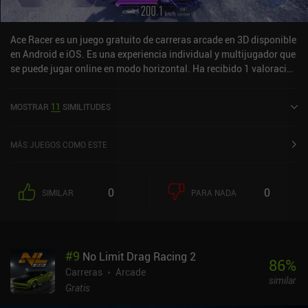
Ace Racer es un juego gratuito de carreras arcade en 3D disponible
en Android e iOS. Es una experiencia individual y multijugador que
se puede jugar online en modo horizontal. Ha recibido 1 valoración
de usuario de la comunidad MiniReview. Ace Racer se lanzó en
marzo de 2023 y tiene una valoración actual de 4,4 sobre 5,0 en
MOSTRAR
11
SIMILITUDES
Google Play y de 4,8 sobre 5,0 en la App Store de iOS.
MÁS JUEGOS COMO ESTE
0
0
SIMILAR
PARA NADA
#
9
No Limit Drag Racing 2
86
%
Carreras
Arcade
similar
Gratis