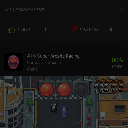
valoración de 4,1 sobre 5,0 en Google Play y de 1 sobre 5,0 en la
App Store de iOS.
MÁS JUEGOS COMO ESTE
0
0
SIMILAR
PARA NADA
#
16
Super Arcade Racing
80
%
Carreras
Arcade
similar
Gratis