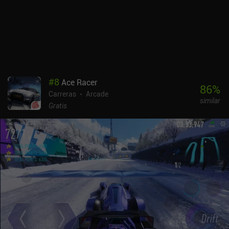
aumentar sus estadísticas, lo que significa que tenemos que
machacar o pagar. Además, aunque cada temporada introduce
nuevas y divertidas campañas, algunos de estos niveles nos
obligan a usar un corredor específico, que primero tenemos que
desbloquear o comprar. El único factor redentor es que hay un
modo "multijugador regulado", en el que todos los personajes
están al nivel 30 para crear una experiencia equitativa. Disney
#
8
Ace Racer
Speedstorm se monetiza mediante un pase de temporada de pago
86
%
Carreras
Arcade
y montones de iAPs para nuevos corredores y mejoras. Gameloft
similar
ha encontrado la manera de crear la mejor experiencia de juego de
Gratis
karts para móviles y, al mismo tiempo, estropearla con una
agresiva monetización. Dicho esto, es totalmente posible disfrutar
del juego como jugador libre.