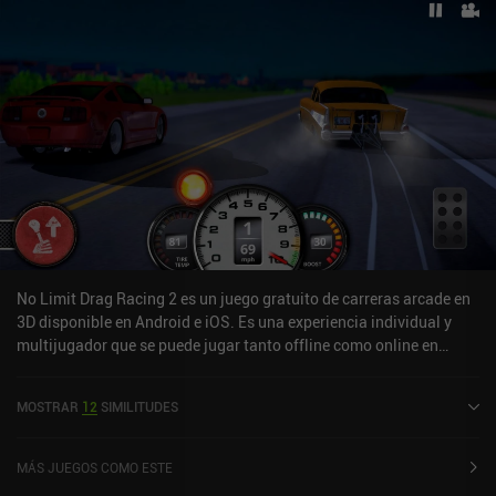
No Limit Drag Racing 2 es un juego gratuito de carreras arcade en
3D disponible en Android e iOS. Es una experiencia individual y
multijugador que se puede jugar tanto offline como online en
modo horizontal. No Limit Drag Racing 2 se lanzó en mayo de
2021 y tiene una valoración actual de 4,1 sobre 5,0 en Google Play
MOSTRAR
12
SIMILITUDES
y de 4,4 sobre 5,0 en la App Store de iOS.
MÁS JUEGOS COMO ESTE