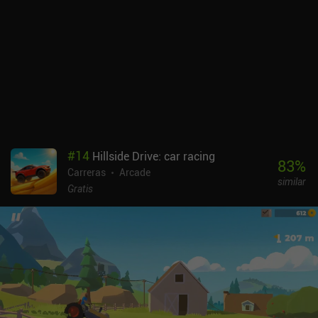
#
14
Hillside Drive: car racing
83
%
Carreras
Arcade
similar
Gratis