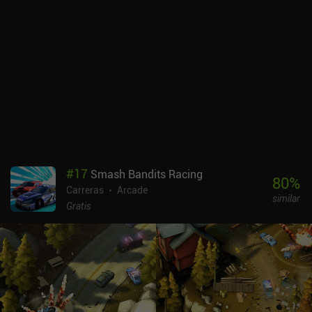
También hay un extraño efecto de magnetización a la pista para
los corredores bot, que hace que sea difícil empujarlos fuera de la
pista mientras que ellos pueden empujarnos fácilmente. Además,
el zoom de la cámara es tan extremo que no podemos planificar
cómo tomar las curvas antes de haber memorizado cada circuito.
Por último, la historia que se cuenta a lo largo de la campaña para
un jugador es bastante superficial.Super Arcade Racing se
monetiza a través de anuncios que se pueden eliminar mediante
un iAP de 2,99 $, y luego iAPs adicionales para conseguir más oro,
que nunca son necesarios. También está disponible en Google Play
Pass. A pesar de sus pocos defectos, es una experiencia retro
bastante ordenada y el modo de juego es muy divertido, por lo que
#
17
Smash Bandits Racing
recomiendo encarecidamente darle una vuelta.
80
%
Carreras
Arcade
similar
Gratis