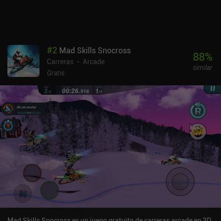
#
2
Mad Skills Snocross
88
%
Carreras
Arcade
similar
Gratis
Mad Skills Snocross es un juego gratuito de carreras arcade en 3D