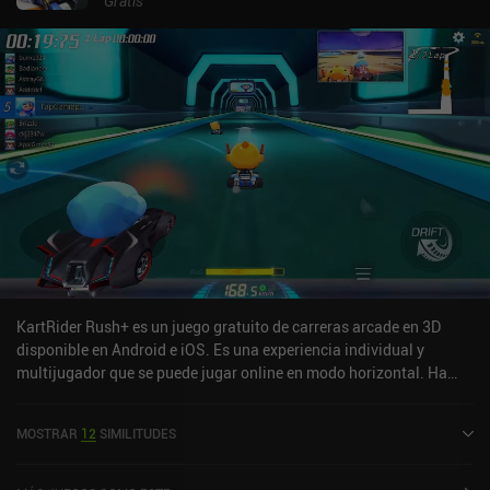
Gratis
KartRider Rush+ es un juego gratuito de carreras arcade en 3D
disponible en Android e iOS. Es una experiencia individual y
multijugador que se puede jugar online en modo horizontal. Ha
recibido 2 valoraciones de usuarios de la comunidad MiniReview.
KartRider Rush+ se lanzó en mayo de 2020 y tiene una valoración
MOSTRAR
12
SIMILITUDES
actual de 3,8 sobre 5,0 en Google Play y de 4,5 sobre 5,0 en la App
Store de iOS.