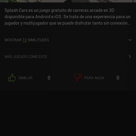
Splash Cars es un juego gratuito de carreras arcade en 3D
disponible para Android e iOS. Se trata de una experiencia para un
jugador y multijugador que se puede disfrutar tanto sin conexión
como en línea, en modo horizontal. Ha recibido una valoración de
un usuario de la comunidad de MiniReview. Splash Cars se lanzó
MOSTRAR
12
SIMILITUDES
en noviembre de 2015 y tiene actualmente una valoración de 4,1
sobre 5,0 en Google Play y de 4,6 sobre 5,0 en la App Store de iOS.
MÁS JUEGOS COMO ESTE
0
0
SIMILAR
PARA NADA