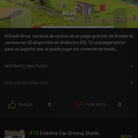
Hillside Drive: carreras de coches es un juego gratuito de Arcade de
carreras en 3D disponible en Android e iOS. Es una experiencia
para un jugador que se puede jugar sin conexión en modo
horizontal. Hillside Drive: carreras de coches se lanzó en abril de
2020 y tiene una valoración actual de 3,7 sobre 5,0 en Google Play
MOSTRAR
9
SIMILITUDES
y de 4 sobre 5,0 en la App Store de iOS.
MÁS JUEGOS COMO ESTE
0
0
SIMILAR
PARA NADA
#
15
Extreme Car Driving Stunts
80
%