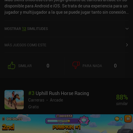
disponible para Android e iOS. Se trata de una experiencia para un
jugador y multijugador a la que se puede jugar tanto sin conexión
como en línea en modo horizontal. Ha recibido 2 valoraciones de
los usuarios de la comunidad MiniReview. Mad Skills Snocross se
MOSTRAR
12
SIMILITUDES
lanzó en octubre de 2022 y tiene actualmente una puntuación de
4,5 sobre 5,0 en Google Play y de 4,7 sobre 5,0 en la App Store de
iOS.
MÁS JUEGOS COMO ESTE
0
0
SIMILAR
PARA NADA
#
3
Uphill Rush Horse Racing
88
%
Carreras
Arcade
similar
Gratis