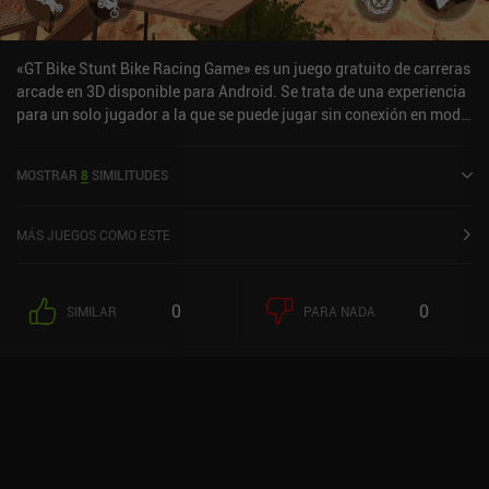
«GT Bike Stunt Bike Racing Game» es un juego gratuito de carreras
arcade en 3D disponible para Android. Se trata de una experiencia
para un solo jugador a la que se puede jugar sin conexión en modo
horizontal. «GT Bike Stunt Bike Racing Game» se lanzó en agosto
de 2021 y cuenta actualmente con una valoración de 4,4 sobre 5,0
MOSTRAR
8
SIMILITUDES
en Google Play.
MÁS JUEGOS COMO ESTE
0
0
SIMILAR
PARA NADA