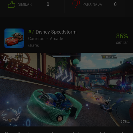
desbloquean varios mapas nuevos, elementos de personalización,
0
0
SIMILAR
PARA NADA
monedas, gemas y piezas que añaden cada una una bonificación
única a tu vehículo, como las Alas, que permiten al vehículo
mantener un tiempo de vuelo extra, o el Turbocompresor, que da a
los jugadores un aumento de velocidad. En cada nivel se compite
#
7
Disney Speedstorm
contra los fantasmas de repetición de otros jugadores utilizando
86
%
controles sencillos, un pedal de freno y otro de aceleración, lo que
Carreras
Arcade
similar
resulta bastante fácil de aprender, pero ofrece un serio desafío
Gratis
cuando el jugador alcanza un nivel superior y obtiene vehículos
con más potencia y, en consecuencia, mayores posibilidades de
volcar, pero se puede disfrutar mucho cuando cada salto se
aterriza a la perfección y se evitan los choques por los pelos. Al
final de la carrera, el jugador que consiga más medallas en la
etapa final gana un cofre, que puede contener desde gemas hasta
ropa o envoltorios para los vehículos.El juego tiene muchos
jugadores simultáneos durante los eventos en tiempo real, pero los
IAP pueden tener precios muy elevados y contener piezas que de
otro modo serían difíciles de encontrar en cofres estilo lootbox.
También existe un sistema VIP, en el que se paga una cuota
mensual a los desarrolladores a cambio de elementos de
personalización únicos y moneda del juego, lo que acelera el
progreso. Los anuncios aparecen cada 2-3 carreras, lo que puede