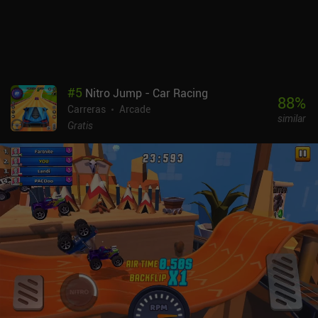
#
5
Nitro Jump - Car Racing
88
%
Carreras
Arcade
similar
Gratis