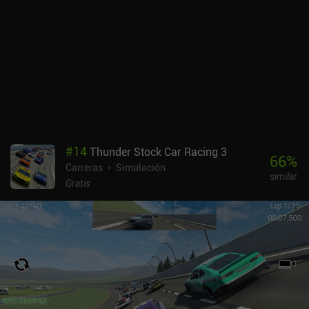
incluyendo cambiar la sensibilidad de la dirección, activar el
antibloqueo de frenos y mucho más. El juego tiene una gran
atmósfera, y el estilo artístico low-poly y la interfaz minimalista
encajan a la perfección. Por desgracia, la carga entre menús y
niveles es lenta, y me encontré con algunos errores menores, así
que el juego no está perfectamente portado de PC. Art of Rally es
un juego premium de 4,99 $ con un único DLC opcional de 1,99 $
que añade zonas de mapa adicionales. Es un juego más de
precisión que de conducción superrápida, así que si eso es lo que
buscas, creo que disfrutarás con Art of Rally, sobre todo si tienes
#
14
Thunder Stock Car Racing 3
un mando con el que jugar.
66
%
Carreras
Simulación
similar
Gratis