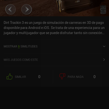
Dirt Trackin 3 es un juego de simulación de carreras en 3D de pago
disponible para Android e iOS. Se trata de una experiencia para un
jugador y multijugador que se puede disfrutar tanto sin conexión
como en línea en modo horizontal. Dirt Trackin 3 salió a la venta en
mayo de 2025 y cuenta actualmente con una valoración de 4 sobre
MOSTRAR
9
SIMILITUDES
5,0 en Google Play y de 4,7 sobre 5,0 en la App Store de iOS.
MÁS JUEGOS COMO ESTE
0
0
SIMILAR
PARA NADA