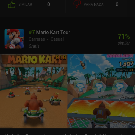
0
0
SIMILAR
PARA NADA
#
7
Mario Kart Tour
71
%
Carreras
Casual
similar
Gratis