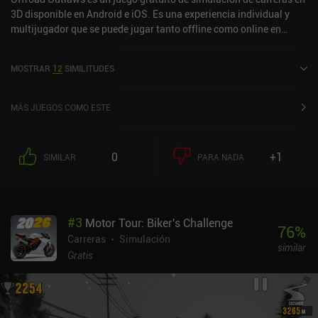
3D disponible en Android e iOS. Es una experiencia individual y
multijugador que se puede jugar tanto offline como online en
modo horizontal. Ha recibido 1 valoración de usuario de la
comunidad MiniReview. Offroad Outlaws se lanzó en diciembre de
MOSTRAR
12
SIMILITUDES
2017 y tiene una valoración actual de 4,4 sobre 5,0 en Google Play
y de 4,5 sobre 5,0 en la App Store de iOS.
MÁS JUEGOS COMO ESTE
0
+1
SIMILAR
PARA NADA
#
3
Motor Tour: Biker's Challenge
76
%
Carreras
Simulación
similar
Gratis