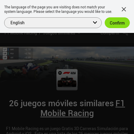
The language of the page you are visiting does not match your
system language. Please select the language you would like to use.
English
Confirm
F1 Mobile Racing
Juegos similares
Compartir
26 juegos móviles similares
F1
Mobile Racing
F1 Mobile Racing es un juego Gratis 3D Carreras Simulación para
Android y iOS. ¡Esta es una lista de los 26 mejores juegos móviles