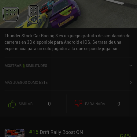
Thunder Stock Car Racing 3 es un juego gratuito de simulación de
carreras en 3D disponible para Android e iOS. Se trata de una
experiencia para un solo jugador a la que se puede jugar sin
conexión en modo horizontal. Thunder Stock Car Racing 3 se lanzó
en junio de 2023 y tiene actualmente una valoración de 3,6 sobre
MOSTRAR
6
SIMILITUDES
5,0 en Google Play y de 3,9 sobre 5,0 en la App Store de iOS.
MÁS JUEGOS COMO ESTE
0
0
SIMILAR
PARA NADA
#
15
Drift Rally Boost ON
64
%