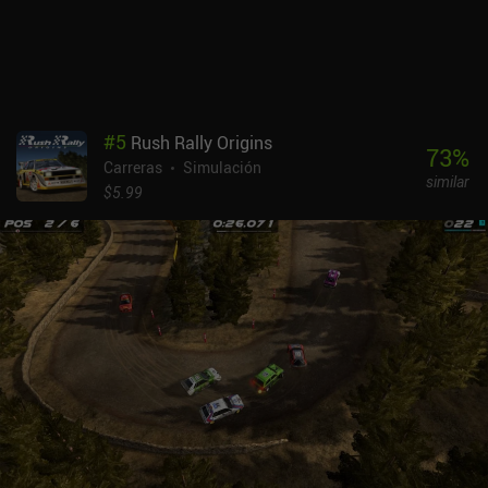
contra un árbol muchas, muchas veces. Para mezclar las cosas,
hay modos de rallycross, juegos de habilidad, vueltas rápidas y
multijugador en tiempo real. Hay un modo de eventos en directo
disponible a través de un iAP de 1,99 $, pero yo recomendaría
terminar primero el modo carrera para tener una oportunidad de
competir. Rush Rally 3 es un juego premium que cuesta 5,99 $ en
#
5
Rush Rally Origins
Android y 4,99 $ en iOS, con un DLC opcional de 4,99 $ que añade
73
%
Carreras
Simulación
mapas y vehículos extra. Si te gustan los juegos de carreras, Rush
similar
Rally 3 merece la pena.
$5.99