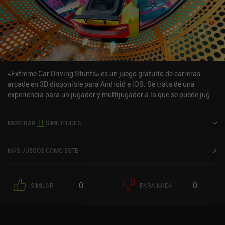
«Extreme Car Driving Stunts» es un juego gratuito de carreras
arcade en 3D disponible para Android e iOS. Se trata de una
experiencia para un jugador y multijugador a la que se puede jugar
en línea en modo horizontal. Ha recibido una valoración de un
usuario de la comunidad de MiniReview. Extreme Car Driving
MOSTRAR
11
SIMILITUDES
Stunts se lanzó en marzo de 2025 y tiene actualmente una
valoración de 4,1 sobre 5,0 en Google Play y de 1 sobre 5,0 en la
App Store de iOS.
MÁS JUEGOS COMO ESTE
0
0
SIMILAR
PARA NADA