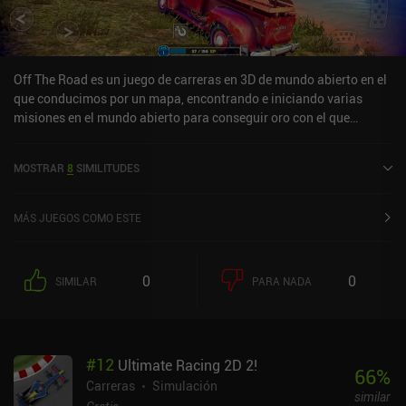
Off The Road es un juego de carreras en 3D de mundo abierto en el
que conducimos por un mapa, encontrando e iniciando varias
misiones en el mundo abierto para conseguir oro con el que
mejorar nuestro vehículo y comprar otros nuevos.El estilo artístico
es genial y me lo pasé en grande conduciendo por el mapa,
MOSTRAR
8
SIMILITUDES
escalando montañas para hacer saltos acrobáticos épicos,
aunque me gustaría que pronto se añadieran más mapas.Los
nuevos vehículos se desbloquean a través de iAP o recogiendo
MÁS JUEGOS COMO ESTE
suficientes cartas de los paquetes de cartas que se encuentran en
el juego, aunque la cantidad de cartas necesarias para
desbloquear un nuevo coche es tan alta que hace que el proceso
0
0
SIMILAR
PARA NADA
sea muy pesado. Aun así, recomiendo encarecidamente el juego,
ya que no tiene anuncios forzados
#
12
Ultimate Racing 2D 2!
66
%
Carreras
Simulación
similar