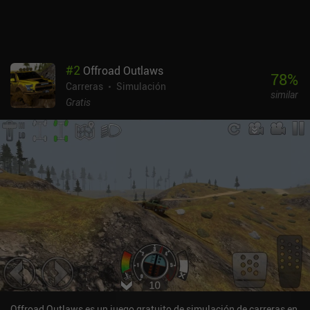
campaña básico, también podemos participar en torneos
multijugador o carreras 1v1. La campaña se puede disfrutar con
los coches básicos y las piezas desbloqueadas a través de la
progresión, pero los modos multijugador son definitivamente de
pago. CarX Drift Racing 3 se monetiza mediante iAPs para
#
2
Offroad Outlaws
conseguir mejores piezas, cajas de botín e incluso coches enteros.
78
%
Carreras
Simulación
El juego en sí es genial, pero la monetización es terrible. Dicho
similar
esto, solo jugar a la campaña ofrece una experiencia bastante
Gratis
sólida para los fans de los juegos de carreras de derrapes.
Offroad Outlaws es un juego gratuito de simulación de carreras en