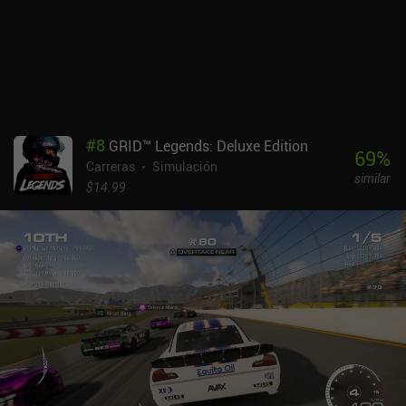
#
8
GRID™ Legends: Deluxe Edition
69
%
Carreras
Simulación
similar
$14.99