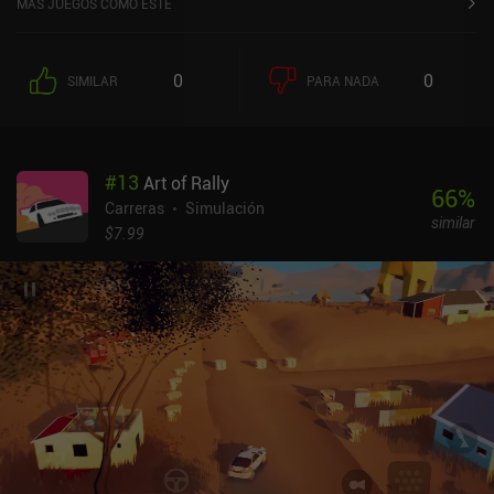
MÁS JUEGOS COMO ESTE
0
0
SIMILAR
PARA NADA
#
13
Art of Rally
66
%
Carreras
Simulación
similar
$7.99