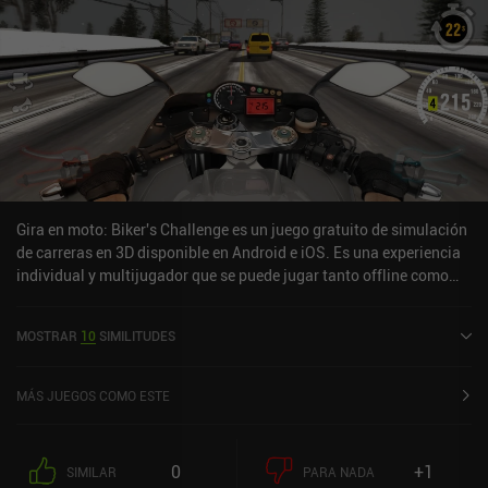
Gira en moto: Biker's Challenge es un juego gratuito de simulación
de carreras en 3D disponible en Android e iOS. Es una experiencia
individual y multijugador que se puede jugar tanto offline como
online en modo horizontal. Motor Tour: Biker's Challenge se lanzó
en julio de 2020 y tiene una valoración actual de 3,6 sobre 5,0 en
MOSTRAR
10
SIMILITUDES
Google Play y de 3,7 sobre 5,0 en la App Store de iOS.
MÁS JUEGOS COMO ESTE
0
+1
SIMILAR
PARA NADA