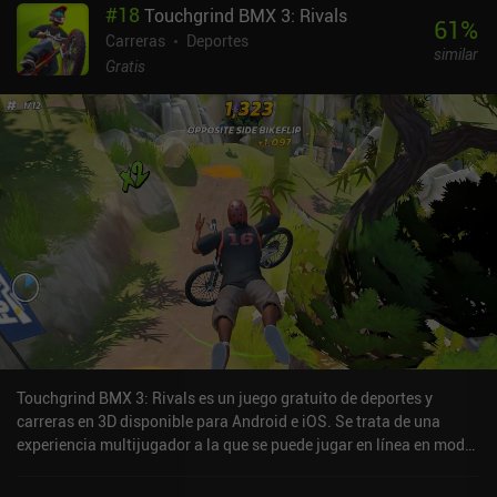
#
18
Touchgrind BMX 3: Rivals
61
%
Carreras
Deportes
similar
Gratis
Touchgrind BMX 3: Rivals es un juego gratuito de deportes y
carreras en 3D disponible para Android e iOS. Se trata de una
experiencia multijugador a la que se puede jugar en línea en modo
horizontal. Ha recibido una valoración de un usuario de la
comunidad de MiniReview. Touchgrind BMX 3: Rivals se lanzó en