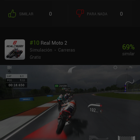
interesantes y únicas del juego es que podemos rebobinar los
últimos segundos de una carrera para repetirla y corregir cualquier
0
0
SIMILAR
PARA NADA
error. Esto hace que el juego sea muy fácil de manejar para los
principiantes y ayuda a evitar frustraciones que, de otro modo,
podrían alejar a los jugadores ocasionales. Autosport es un juego
AAA con gráficos increíbles y más de 100 coches y circuitos, lo que
#
10
Real Moto 2
también significa que puedes experimentar algunas caídas de la
69
%
velocidad de fotogramas incluso en smartphones relativamente
Simulación
Carreras
similar
nuevos. Inevitablemente, los juegos de carreras se juegan mejor
Gratis
con mandos Bluetooth, pero los controles táctiles de GRID, muy
personalizables, están sorprendentemente bien calibrados y, junto
con la asistencia a la conducción, contribuyen a que el juego
pueda ser disfrutado tanto por jugadores táctiles como con
mando. GRID Autosport es un juego premium de 9,99 $ sin
anuncios ni iAP. Sinceramente, es LA experiencia de carreras
definitiva para móviles y ofrece una auténtica experiencia de
consola en cualquier lugar. Con grandes gráficos, una jugabilidad
sólida, un bonito diseño de audio, un montón de contenido y una
rejugabilidad casi infinita, es una gran elección para los jugadores
ocasionales que disfrutan de los juegos de carreras y un
imprescindible para los fanáticos de los coches.