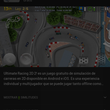
Gratis
Ultimate Racing 2D 2! es un juego gratuito de simulación de
carreras en 2D disponible en Android e iOS. Es una experiencia
individual y multijugador que se puede jugar tanto offline como
online en modo horizontal. Ha recibido 1 valoración de usuario de
la comunidad MiniReview. Ultimate Racing 2D 2! se lanzó en abril
MOSTRAR
8
SIMILITUDES
de 2024 y tiene una valoración actual de 4,3 sobre 5,0 en Google
Play y de 4,4 sobre 5,0 en la App Store de iOS.