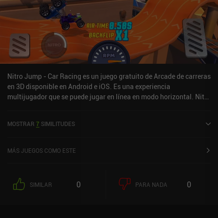
Nitro Jump - Car Racing es un juego gratuito de Arcade de carreras
en 3D disponible en Android e iOS. Es una experiencia
multijugador que se puede jugar en línea en modo horizontal. Nitro
Jump - Car Racing se lanzó en enero de 2021 y tiene una
valoración actual de 4,3 sobre 5,0 en Google Play y de 4,6 sobre 5,0
MOSTRAR
7
SIMILITUDES
en la App Store de iOS.
MÁS JUEGOS COMO ESTE
0
0
SIMILAR
PARA NADA