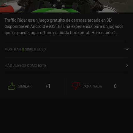
Traffic Rider es un juego gratuito de carreras arcade en 3D
disponible en Android e iOS. Es una experiencia para un jugador
que se puede jugar offline en modo horizontal. Ha recibido 1
valoración de usuario de la comunidad MiniReview. Traffic Rider se
lanzó en enero de 2016 y tiene una valoración actual de 4,5 sobre
MOSTRAR
8
SIMILITUDES
5,0 en Google Play y de 4,6 sobre 5,0 en la App Store de iOS.
MÁS JUEGOS COMO ESTE
+1
0
SIMILAR
PARA NADA