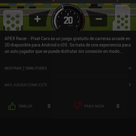
APEX Racer - Pixel Cars es un juego gratuito de carreras arcade en
2D disponible para Android e iOS. Se trata de una experiencia para
un solo jugador que se puede disfrutar sin conexión en modo
horizontal. Ha recibido 2 valoraciones de los usuarios de la
comunidad MiniReview. APEX Racer - Pixel Cars se lanzó en abril
MOSTRAR
7
SIMILITUDES
de 2023 y tiene actualmente una puntuación de 4,4 sobre 5,0 en
Google Play y de 4,7 sobre 5,0 en la App Store de iOS.
MÁS JUEGOS COMO ESTE
0
0
SIMILAR
PARA NADA