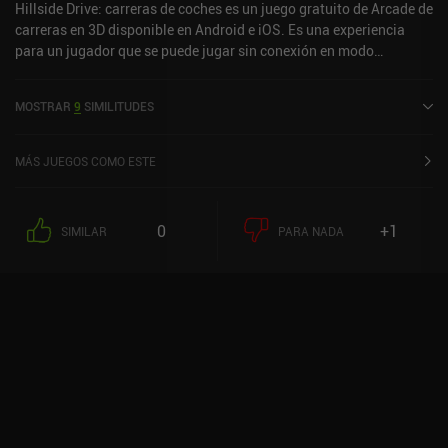
Hillside Drive: carreras de coches es un juego gratuito de Arcade de
carreras en 3D disponible en Android e iOS. Es una experiencia
para un jugador que se puede jugar sin conexión en modo
horizontal. Hillside Drive: carreras de coches se lanzó en abril de
2020 y tiene una valoración actual de 3,7 sobre 5,0 en Google Play
MOSTRAR
9
SIMILITUDES
y de 4 sobre 5,0 en la App Store de iOS.
MÁS JUEGOS COMO ESTE
0
+1
SIMILAR
PARA NADA