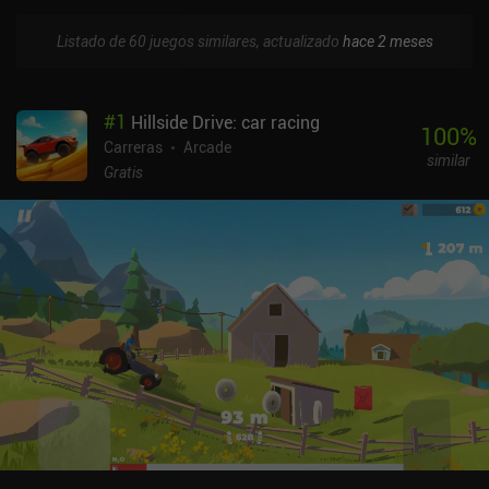
Listado de 60 juegos similares, actualizado
hace 2 meses
#
1
Hillside Drive: car racing
100
%
Carreras
Arcade
similar
Gratis