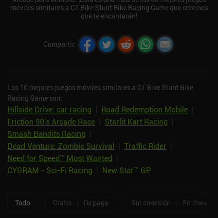
móviles similares a GT Bike Stunt Bike Racing Game que creemos
que te encantarán!
Compartir
:
Los 10 mejores juegos móviles similares a GT Bike Stunt Bike
Racing Game son:
Hillside Drive: car racing
|
Road Redemption Mobile
|
Friction 90's Arcade Race
|
Starlit Kart Racing
|
Smash Bandits Racing
|
Dead Venture: Zombie Survival
|
Traffic Rider
|
Need for Speed™ Most Wanted
|
CYGRAM - Sci-Fi Racing
|
New Star™ GP
Todo
Gratis
|
De pago
Sin conexión
|
En línea