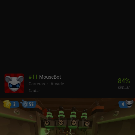
Esto crea una dinámica interesante en la que intentamos defender
a nuestro equipo sin agraviar innecesariamente a nuestros rivales.
Completar los objetivos de las carreras nos recompensa con
dinero para mejoras, pero como no podemos conseguir más dinero
simplemente repitiendo las carreras, es importante gastarlo con
cuidado. Mientras que las carreras normales se pueden volver a
jugar en caso de que no las superemos, las carreras GP no se
pueden volver a jugar hasta que las completemos todas una vez.
Como en otros juegos de carreras recientes, también tenemos una
función de rebobinado que nos permite corregir pequeños errores
que, de otro modo, nos harían rehacer toda la carrera. Esto resulta
muy útil, sobre todo en las carreras GP de alto riesgo. Los
#
11
MouseBot
controles táctiles y/o por movimiento son geniales, y también hay
84
%
Carreras
Arcade
compatibilidad con mandos externos. New Star GP se monetiza
similar
mediante anuncios forzados entre carreras, anuncios incentivados
Gratis
para más rebobinados e iAPs para conseguir dinero extra.
Afortunadamente, los anuncios se pueden eliminar por completo
por 6,99 $ si disfrutas del juego.