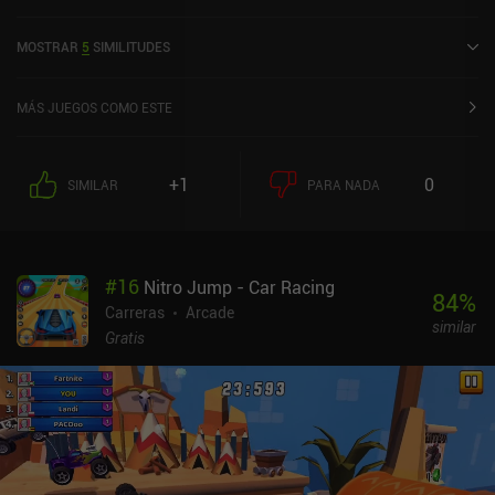
lanzó en junio de 2022 y tiene una valoración actual de 4,4 sobre
5,0 en Google Play y de 4,6 sobre 5,0 en la App Store de iOS.
MOSTRAR
5
SIMILITUDES
MÁS JUEGOS COMO ESTE
+1
0
SIMILAR
PARA NADA
#
16
Nitro Jump - Car Racing
84
%
Carreras
Arcade
similar
Gratis