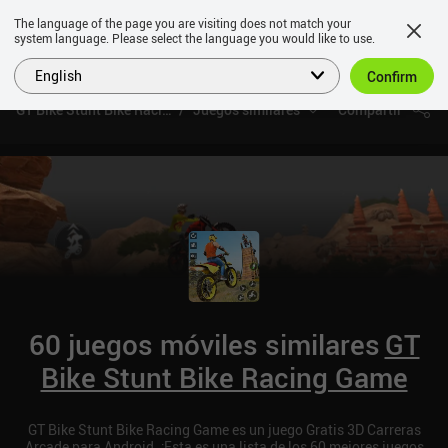
The language of the page you are visiting does not match your
system language. Please select the language you would like to use.
English
Confirm
GT Bike Stunt Bike Racing Game
Juegos similares
Compartir
60 juegos móviles similares
GT
Bike Stunt Bike Racing Game
GT Bike Stunt Bike Racing Game es un juego Gratis 3D Carreras
Arcade para Android. ¡Esta es una lista de los 60 mejores juegos