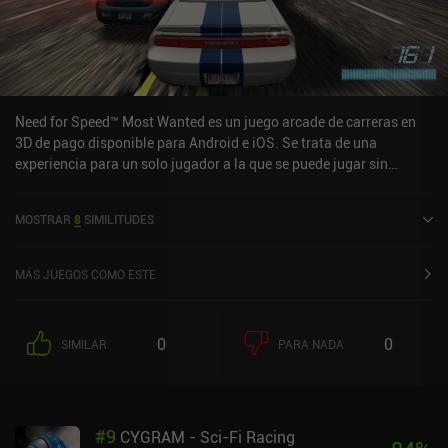
Need for Speed™ Most Wanted es un juego arcade de carreras en
3D de pago disponible para Android e iOS. Se trata de una
experiencia para un solo jugador a la que se puede jugar sin
conexión en modo horizontal. Ha recibido 4 valoraciones de los
usuarios de la comunidad MiniReview. Need for Speed™ Most
MOSTRAR
8
SIMILITUDES
Wanted se lanzó en diciembre de 2017 y tiene actualmente una
puntuación de 3,8 sobre 5,0 en Google Play y de 3,6 sobre 5,0 en la
App Store de iOS.
MÁS JUEGOS COMO ESTE
0
0
SIMILAR
PARA NADA
#
9
CYGRAM - Sci-Fi Racing