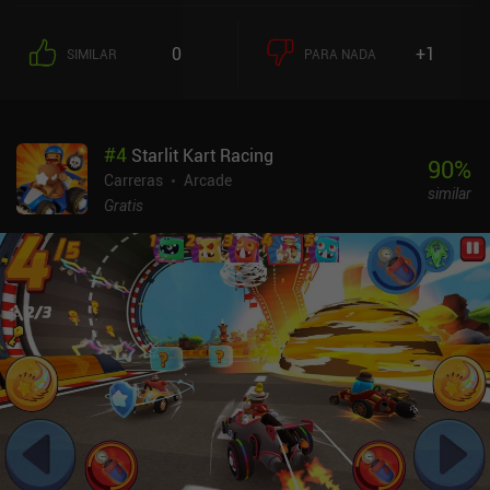
0
+1
SIMILAR
PARA NADA
#
4
Starlit Kart Racing
90
%
Carreras
Arcade
similar
Gratis