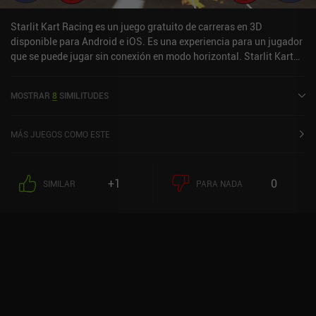
Starlit Kart Racing es un juego gratuito de carreras en 3D
disponible para Android e iOS. Es una experiencia para un jugador
que se puede jugar sin conexión en modo horizontal. Starlit Kart
Racing se lanzó en septiembre de 2021 y tiene una valoración
actual de 3,8 sobre 5,0 en Google Play y de 4,3 sobre 5,0 en la App
MOSTRAR
8
SIMILITUDES
Store de iOS.
MÁS JUEGOS COMO ESTE
+1
0
SIMILAR
PARA NADA