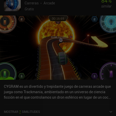
84
%
Carreras
Arcade
similar
Gratis
CYGRAM es un divertido y trepidante juego de carreras arcade que
juega como Trackmania, ambientado en un universo de ciencia
ficción en el que controlamos un dron esférico en lugar de un coche
de F1. La página de la tienda del juego no me impresionó, pero su
jugabilidad sí. De hecho, es mi Trackmania favorito desde el
MOSTRAR
7
SIMILITUDES
lanzamiento de Hot Lap League en 2022. No solo hay una