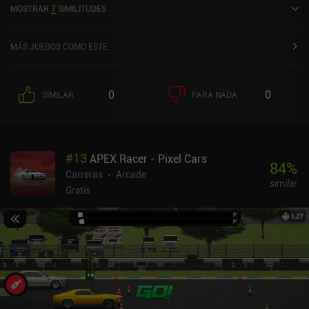
MOSTRAR
7
SIMILITUDES
valoración actual de 4,5 sobre 5,0 en Google Play y de 4,4 sobre 5,0
en la App Store de iOS.
MÁS JUEGOS COMO ESTE
0
0
SIMILAR
PARA NADA
#
13
APEX Racer - Pixel Cars
84
%
Carreras
Arcade
similar
Gratis