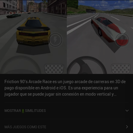
saltarnos las primeras misiones.El estilo artístico está claramente
inspirado en los juegos de carreras arcade, y encaja a la perfección
con la jugabilidad. Los mapas también tienen un diseño
interesante, con varios atajos complicados. He visto algunas
quejas de que el juego está bloqueado a 30 FPS, pero no afectó
negativamente a mi experiencia.Cuesta acostumbrarse a los
controles, pero me pareció que funcionaban bien una vez que
activé el "freno de mano automático" y empecé a usar los botones
en lugar de las opciones de joystick o inclinación. También es
compatible con mandos Bluetooth.Road Redemption Mobile se
puede probar gratis, con un único iAP de 7,99 $ para desbloquear
la campaña completa y otro modo de juego. Aunque carece del
multijugador que tiene en PC, merece la pena probarlo para
Friction 90's Arcade Race es un juego arcade de carreras en 3D de
cualquier aficionado a las carreras de combate.
pago disponible en Android e iOS. Es una experiencia para un
jugador que se puede jugar sin conexión en modo vertical y
horizontal. Friction 90's Arcade Race se lanzó en junio de 2022.
MOSTRAR
8
SIMILITUDES
MÁS JUEGOS COMO ESTE