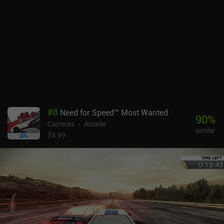
#
8
Need for Speed™ Most Wanted
90
%
Carreras
Arcade
similar
$4.99