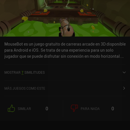
MouseBot es un juego gratuito de carreras arcade en 3D disponible
para Android e iOS. Se trata de una experiencia para un solo
jugador que se puede disfrutar sin conexión en modo horizontal.
Ha recibido 2 valoraciones de los usuarios de la comunidad
MiniReview. MouseBot se lanzó en abril de 2017 y tiene
MOSTRAR
7
SIMILITUDES
actualmente una puntuación de 4,2 sobre 5,0 en Google Play y de
4,3 sobre 5,0 en la App Store de iOS.
MÁS JUEGOS COMO ESTE
0
0
SIMILAR
PARA NADA