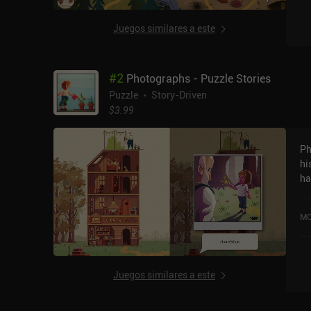
Juegos similares a este
#
2
Photographs - Puzzle Stories
Puzzle
Story-Driven
$3.99
Ph
hi
ha
ju
pr
MO
hi
qu
ut
co
Juegos similares a este
rom
ac
como 