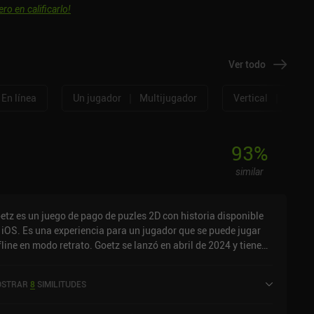
ero en calificarlo!
Ver todo
|
|
En línea
Un jugador
Multijugador
Vertical
Horizo
93
%
similar
etz es un juego de pago de puzles 2D con historia disponible
 iOS. Es una experiencia para un jugador que se puede jugar
fline en modo retrato. Goetz se lanzó en abril de 2024 y tiene
a valoración actual de 5 sobre 5,0 en iOS App Store.
STRAR
8
SIMILITUDES