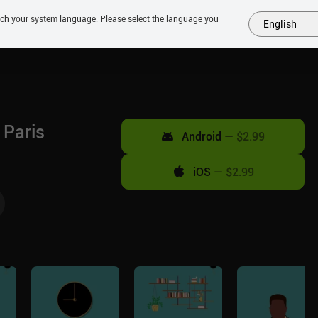
tch your system language. Please select the language you
English
MÁS
PRÓXIMOS
SIMILARES
COLECCIONES
TOP
 Paris
Android
—
$2.99
iOS
—
$2.99