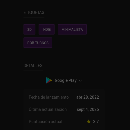
ETIQUETAS
2D
INDIE
MINIMALISTA
POR TURNOS
DETALLES
Google Play
Fecha de lanzamiento
abr 28, 2022
Última actualización
sept 4, 2025
Puntuación actual
3.7