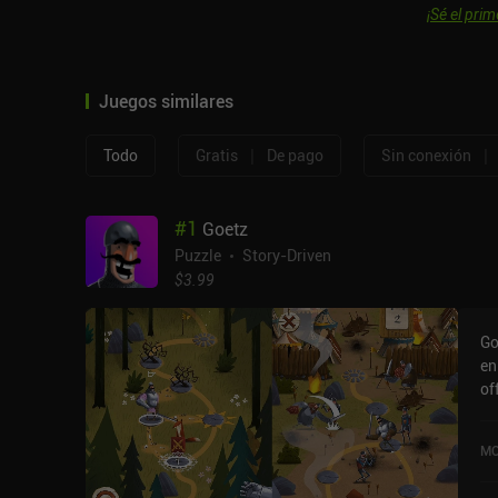
¡Sé el prim
Juegos similares
|
|
Todo
Gratis
De pago
Sin conexión
#
1
Goetz
Puzzle
Story-Driven
$3.99
Go
en
of
un
MO