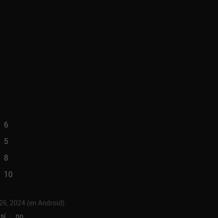
6
5
8
10
 26, 2024 (en Android)
sí
/
no