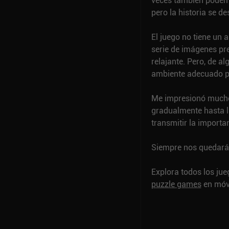
veces también podemo
pero la historia se de
El juego no tiene un 
serie de imágenes pr
relajante. Pero, de a
ambiente adecuado par
Me impresionó mucho 
gradualmente hasta ll
transmitir la importa
Siempre nos quedará 
Explora todos los ju
puzzle games
en móvi