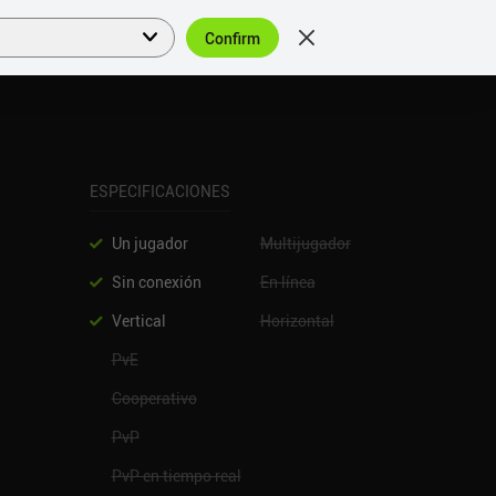
Confirm
Acceder
ES
ESPECIFICACIONES
Un jugador
Multijugador
Sin conexión
En línea
Vertical
Horizontal
PvE
Cooperativo
PvP
PvP en tiempo real