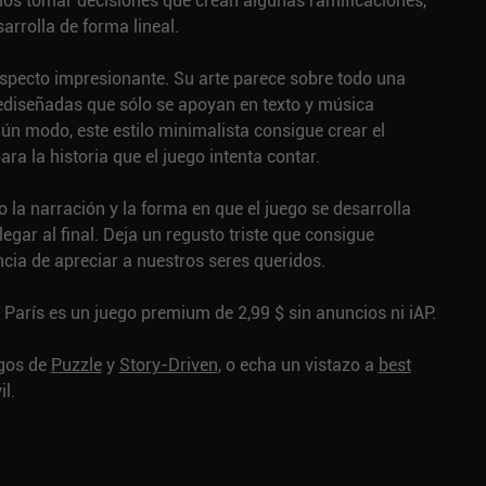
s tomar decisiones que crean algunas ramificaciones,
sarrolla de forma lineal.
aspecto impresionante. Su arte parece sobre todo una
ediseñadas que sólo se apoyan en texto y música
lgún modo, este estilo minimalista consigue crear el
a la historia que el juego intenta contar.
la narración y la forma en que el juego se desarrolla
egar al final. Deja un regusto triste que consigue
ncia de apreciar a nuestros seres queridos.
París es un juego premium de 2,99 $ sin anuncios ni iAP.
egos de
Puzzle
y
Story-Driven
, o echa un vistazo a
best
l.