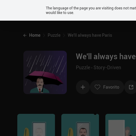
Android
The language of the page you are visiting does not ma
would like to use.
iOS
Home
Puzzle
We'll always have Paris
We'll always have
Puzzle
Story-Driven
Favorito