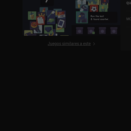
qu
va
Yo
MO
de
de
Juegos similares a este