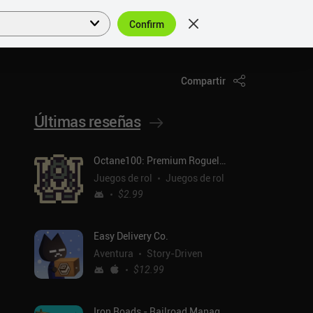
Confirm
Acceder
ES
Compartir
Últimas reseñas
Octane100: Premium Roguelike
Juegos de rol
Juegos de rol
$2.99
Easy Delivery Co.
Aventura
Story-Driven
$12.99
Iron Roads - Railroad Manager