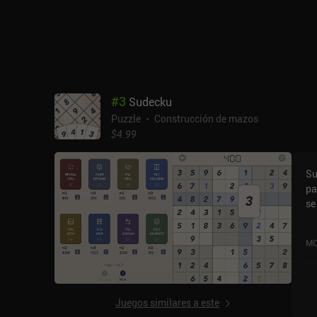
pi
pro
nu
no
ten
er
la j
#
3
Sudecku
de
Puzzle
Construcción de mazos
Si
$4.99
se
un
Su
pa
se
re
Su
MO
Juegos similares a este