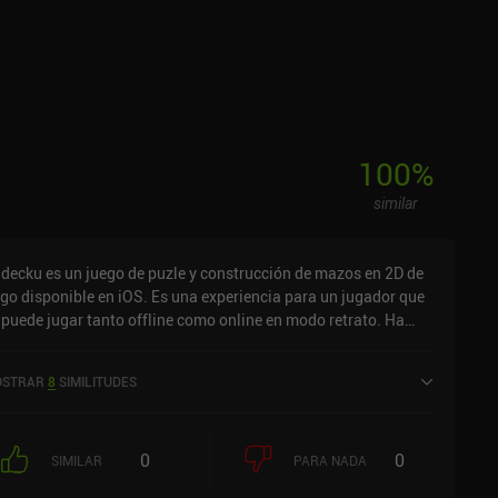
stas que recibimos, sino también a considerar quién las ha
porcionado y si podemos fiarnos de esa persona. Por suerte,
nca tenemos que adivinar ni hacer suposiciones, ya que se
s presenta toda la información que necesitamos, sólo
emos que interpretarla correctamente. Podemos cometer un
ror y reiniciar el nivel tantas veces como queramos, por lo que
ugabilidad es bastante casual. Partner In Crime es un juego
100
%
 pago con una demo limitada para probar antes de comprarlo.
 te gustan los rompecabezas no estresantes que te hacen
similar
ntir inteligente sin demasiado esfuerzo, definitivamente echa
 vistazo a este juego.
decku es un juego de puzle y construcción de mazos en 2D de
go disponible en iOS. Es una experiencia para un jugador que
 puede jugar tanto offline como online en modo retrato. Ha
cibido 1 valoración de usuario de la comunidad MiniReview.
decku se lanzó en agosto de 2025.
STRAR
8
SIMILITUDES
0
0
SIMILAR
PARA NADA