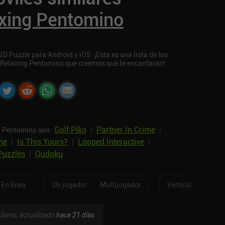
axing Pentomino
D Puzzle para Android y iOS. ¡Esta es una lista de los
- Relaxing Pentomino que creemos que te encantarán!
Golf Piko
|
Partner In Crime
|
ng Pentomino son:
me
|
Is This Yours?
|
Looped Interactive
|
Puzzles
|
Qudoku
|
|
En línea
Un jugador
Multijugador
Vertical
Horizo
ilares, actualizado
hace 21 días