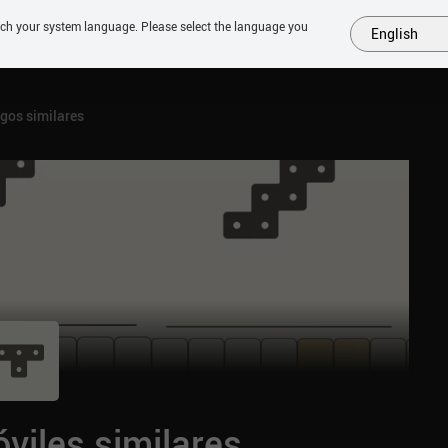
tch your system language. Please select the language you
English
MÁS
PRÓXIMOS
SIMILARES
COLECCIONES
TOP
gos similares
viles similares