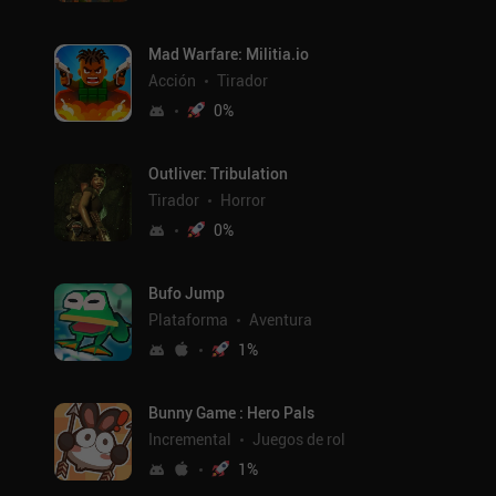
Mad Warfare: Militia.io
Acción
Tirador
0
%
Outliver: Tribulation
Tirador
Horror
0
%
Bufo Jump
Plataforma
Aventura
1
%
Bunny Game : Hero Pals
Incremental
Juegos de rol
1
%