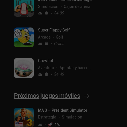
Simulación
Cajón de arena
$4.99
Super Flappy Golf
Arcade
Golf
Gratis
Growbot
Aventura
Apuntar y hacer clic
$4.49
Próximos juegos móviles
ntal
MA 3 – President Simulator
Estrategia
Simulación
1
%