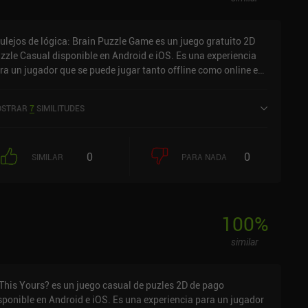
ulejos de lógica: Brain Puzzle Game es un juego gratuito 2D
zzle Casual disponible en Android e iOS. Es una experiencia
ra un jugador que se puede jugar tanto offline como online en
do retrato. Ha recibido 1 valoración de usuario de la
munidad MiniReview. Logic Tiles: Brain Puzzle Game se lanzó
STRAR
7
SIMILITUDES
 junio de 2025 y tiene una valoración actual de 5 sobre 5,0 en
S App Store.
0
0
SIMILAR
PARA NADA
100
%
similar
 This Yours? es un juego casual de puzles 2D de pago
sponible en Android e iOS. Es una experiencia para un jugador