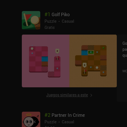
#
1
Golf Piko
Puzzle
Casual
Gratis
Go
pa
qu
la
de
MO
Juegos similares a este
#
2
Partner In Crime
Puzzle
Casual