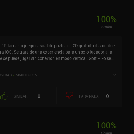
100
%
similar
lf Piko es un juego casual de puzles en 2D gratuito disponible
ra iOS. Se trata de una experiencia para un solo jugador a la
e se puede jugar sin conexión en modo vertical. Golf Piko se
nzó en enero de 2026 y cuenta actualmente con una valoración
 4,5 sobre 5,0 en la App Store de iOS.
STRAR
7
SIMILITUDES
0
0
SIMILAR
PARA NADA
100
%
similar