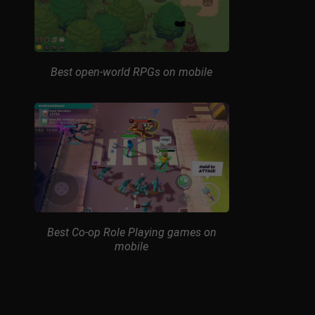
Best open-world RPGs on mobile
Best Co-op Role Playing games on
mobile