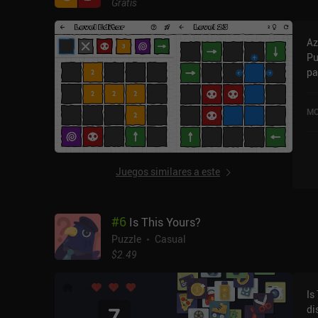
Gratis
Az
Pu
pa
mo
co
MO
en
iO
Juegos similares a este
#
6
Is This Yours?
Puzzle
Casual
$2.49
Is
di