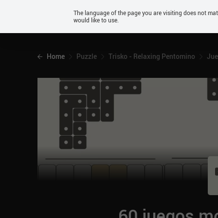
Android
The language of the page you are visiting does not ma
would like to use.
iOS
Home
Puzzle
Trisko - Relaxing Pentomino
Jue
60 juegos mó