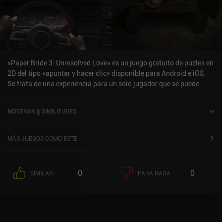
«Paper Bride 3: Unresolved Love» es un juego gratuito de puzles en
2D del tipo «apuntar y hacer clic» disponible para Android e iOS.
Se trata de una experiencia para un solo jugador que se puede
disfrutar sin conexión en modo vertical. «Paper Bride 3:
Unresolved Love» se lanzó en noviembre de 2022 y cuenta
MOSTRAR
6
SIMILITUDES
actualmente con una valoración de 4,6 sobre 5,0 en Google Play y
de 4,8 sobre 5,0 en la App Store de iOS.
MÁS JUEGOS COMO ESTE
0
0
SIMILAR
PARA NADA