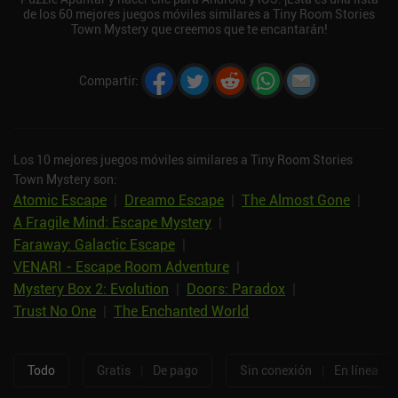
de los 60 mejores juegos móviles similares a Tiny Room Stories
Town Mystery que creemos que te encantarán!
Compartir
:
Los 10 mejores juegos móviles similares a Tiny Room Stories
Town Mystery son:
Atomic Escape
|
Dreamo Escape
|
The Almost Gone
|
A Fragile Mind: Escape Mystery
|
Faraway: Galactic Escape
|
VENARI - Escape Room Adventure
|
Mystery Box 2: Evolution
|
Doors: Paradox
|
Trust No One
|
The Enchanted World
Todo
Gratis
|
De pago
Sin conexión
|
En línea