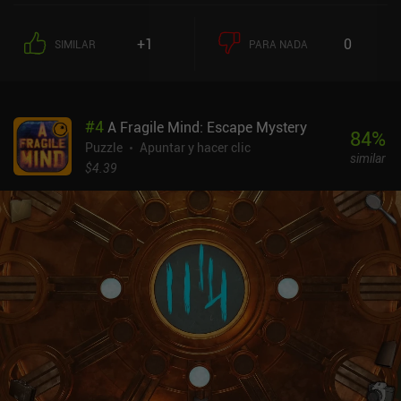
que te mantengas alejado de este juego.La jugabilidad consiste en
avanzar por un mapa de dioramas isométricos de bajo poligonaje,
+1
0
SIMILAR
PARA NADA
que podemos girar en busca de pistas. Aunque las localizaciones
son extrañas y oníricas, los puzles son lógicos, y como cada parte
interactiva de los dioramas viene acompañada de un fragmento de
texto de la historia, siempre sabemos lo que estamos haciendo. El
#
4
A Fragile Mind: Escape Mystery
diseño artístico y la música crean el ambiente perfecto para la
84
%
sombría historia que se desarrolla ante nuestros ojos. Los
Puzzle
Apuntar y hacer clic
similar
controles táctiles pueden resultar incómodos al principio, pero
$4.39
podemos cambiar entre usar gestos de deslizamiento o botones en
pantalla en los ajustes. Almost Gone cuesta 3,99 dólares, sin
anuncios ni iAP. Puede que no guste a todo el mundo, pero si te
gustan los juegos con narrativas psicológicas profundas, este
juego puede ser justo lo que estabas buscando.