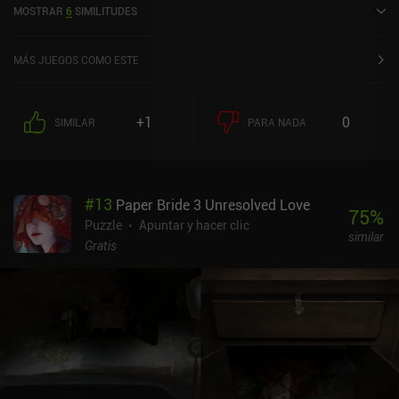
MOSTRAR
6
SIMILITUDES
valoración de 4,3 sobre 5,0 en Google Play y de 4,9 sobre 5,0 en la
App Store de iOS.
MÁS JUEGOS COMO ESTE
+1
0
SIMILAR
PARA NADA
#
13
Paper Bride 3 Unresolved Love
75
%
Puzzle
Apuntar y hacer clic
similar
Gratis