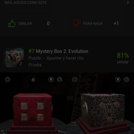
MÁS JUEGOS COMO ESTE
0
+1
SIMILAR
PARA NADA
#
7
Mystery Box 2: Evolution
81
%
Puzzle
Apuntar y hacer clic
similar
Prueba