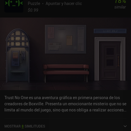
78
%
Puzzle
Apuntar y hacer clic
similar
$0.99
Trust No One es una aventura gráfica en primera persona de los
creadores de Boxville. Presenta un emocionante misterio que no se
limita al mundo del juego, sino que nos obliga a realizar acciones
reales para descubrir la verdad. Encarnamos a un periodista que
recibe una petición de ayuda de una persona misteriosa. Al
MOSTRAR
8
SIMILITUDES
parecer, este individuo se ha enterado de cierta información