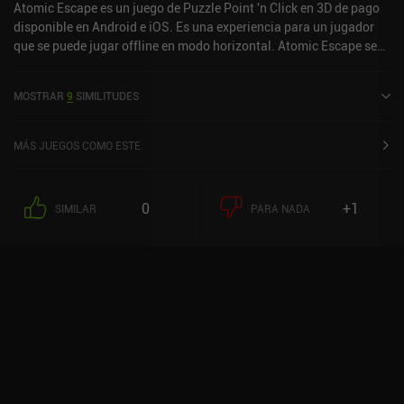
Atomic Escape es un juego de Puzzle Point 'n Click en 3D de pago
disponible en Android e iOS. Es una experiencia para un jugador
que se puede jugar offline en modo horizontal. Atomic Escape se
lanzó en abril de 2024 y tiene una valoración actual de 4,7 sobre
5,0 en iOS App Store.
MOSTRAR
9
SIMILITUDES
MÁS JUEGOS COMO ESTE
0
+1
SIMILAR
PARA NADA