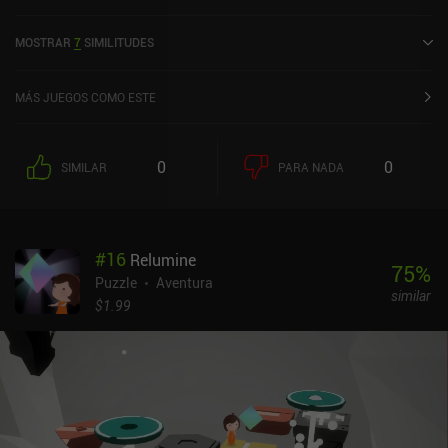
horizontal. Panmorphia LITE se lanzó en marzo de 2019 y tiene
una valoración actual de 4,2 sobre 5,0 en Google Play y de 4,3
MOSTRAR
7
SIMILITUDES
sobre 5,0 en la App Store de iOS.
MÁS JUEGOS COMO ESTE
0
0
SIMILAR
PARA NADA
#
16
Relumine
75
%
Puzzle
Aventura
similar
$1.99