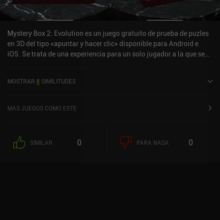
Mystery Box 2: Evolution es un juego gratuito de prueba de puzles
en 3D del tipo «apuntar y hacer clic» disponible para Android e
iOS. Se trata de una experiencia para un solo jugador a la que se
puede jugar sin conexión en modo horizontal. Ha recibido 2
valoraciones de los usuarios de la comunidad MiniReview. Mystery
MOSTRAR
8
SIMILITUDES
Box 2: Evolution se lanzó en enero de 2022 y tiene actualmente
una puntuación de 4,3 sobre 5,0 en Google Play y de 4,3 sobre 5,0
en la App Store de iOS.
MÁS JUEGOS COMO ESTE
0
0
SIMILAR
PARA NADA