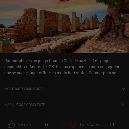
Panmorphia es un juego Point 'n Click de puzle 2D de pago
disponible en Android e iOS. Es una experiencia para un jugador
que se puede jugar offline en modo horizontal. Panmorphia se
lanzó en febrero de 2015 y tiene una valoración actual de 4,1 sobre
5,0 en Google Play y de 4,3 sobre 5,0 en la App Store de iOS.
MOSTRAR
7
SIMILITUDES
MÁS JUEGOS COMO ESTE
0
+1
SIMILAR
PARA NADA