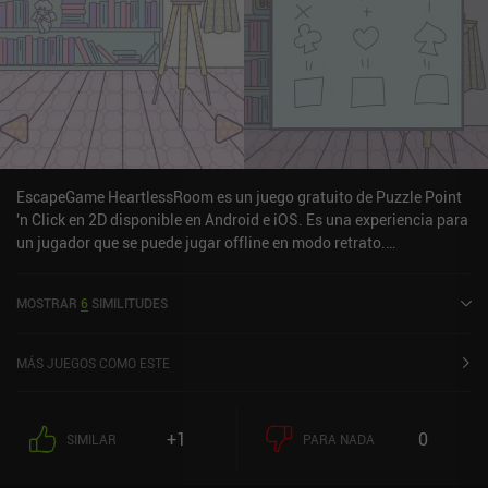
EscapeGame HeartlessRoom es un juego gratuito de Puzzle Point
'n Click en 2D disponible en Android e iOS. Es una experiencia para
un jugador que se puede jugar offline en modo retrato.
EscapeGame HeartlessRoom se lanzó en mayo de 2022 y tiene una
valoración actual de 4,4 sobre 5,0 en Google Play y de 4,7 sobre 5,0
MOSTRAR
6
SIMILITUDES
en la App Store de iOS.
MÁS JUEGOS COMO ESTE
+1
0
SIMILAR
PARA NADA