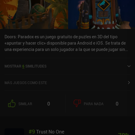
Doors: Paradox es un juego gratuito de puzles en 3D del tipo
«apuntar y hacer clic» disponible para Android e iOS. Se trata de
una experiencia para un solo jugador a la que se puede jugar sin
conexión en modo vertical. Ha recibido una valoración de un
usuario de la comunidad de MiniReview. Doors: Paradox se lanzó
MOSTRAR
6
SIMILITUDES
en septiembre de 2021 y tiene actualmente una valoración de 4,7
sobre 5,0 en Google Play y de 4,7 sobre 5,0 en la App Store de iOS.
MÁS JUEGOS COMO ESTE
0
0
SIMILAR
PARA NADA
#
9
Trust No One