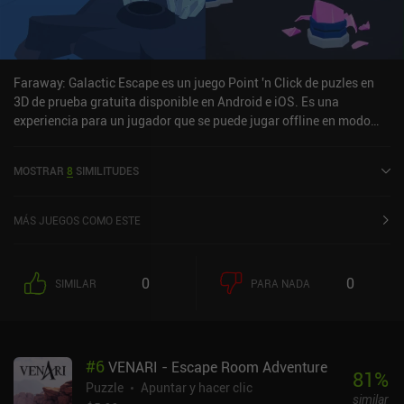
Faraway: Galactic Escape es un juego Point 'n Click de puzles en
3D de prueba gratuita disponible en Android e iOS. Es una
experiencia para un jugador que se puede jugar offline en modo
retrato. Faraway: Galactic Escape se lanzó en diciembre de 2019 y
tiene una valoración actual de 4,4 sobre 5,0 en Google Play y de 4,6
MOSTRAR
8
SIMILITUDES
sobre 5,0 en la App Store de iOS.
MÁS JUEGOS COMO ESTE
0
0
SIMILAR
PARA NADA
#
6
VENARI - Escape Room Adventure
81
%
Puzzle
Apuntar y hacer clic
similar