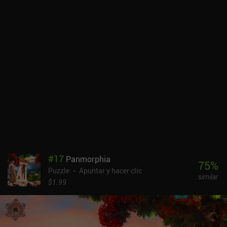
género. Relumine nos ofrece constantemente algo nuevo, y yo
personalmente ni siquiera me di cuenta de lo rápido que pasaba el
tiempo mientras avanzaba por los niveles ingeniosamente
diseñados. El juego presenta unos simpáticos gráficos low-poly
con fondos de vibrantes colores y agradables efectos de sonido.
Aunque no se muestran palabras en la pantalla, el juego hace un
gran trabajo al proporcionar narración a través de imágenes
simples, dibujos de papel y decoraciones de nivel. Los controles
pueden parecer poco intuitivos al principio, pero funcionan
sorprendentemente bien una vez que te haces con ellos. De hecho,
el lag ocasional es lo único que puede estropear el disfrute del
juego.Relumine es un juego premium de 1,99 $ sin anuncios ni iAP.
A pesar de ser bastante corto, proporciona una gran experiencia de
resolución de puzles para los aficionados al género.
#
17
Panmorphia
75
%
Puzzle
Apuntar y hacer clic
similar
$1.99