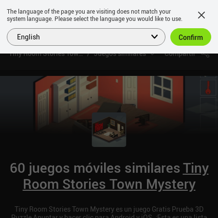
The language of the page you are visiting does not match your
system language. Please select the language you would like to use.
English
Confirm
Tiny Room Stories Town Mystery
Juegos similares
Compartir
60 juegos móviles similares
Tiny
Room Stories Town Mystery
Tiny Room Stories Town Mystery es un juego Gratis Prueba 3D
Puzzle Apuntar y hacer clic para Android y iOS. ¡Esta es una lista