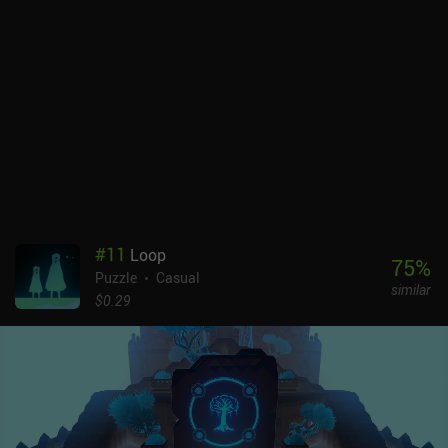
aburrí mientras jugaba. Sin embargo, es posible quedarse
atascado, ya que algunos de los puzles son muy desafiantes, a
pesar del aspecto infantil del juego. The Enchanted World se puede
probar gratis, con un único iAP de 4,99 $ para desbloquear el juego
completo. Lamentablemente, es necesario estar conectado para
jugar después de haberlo comprado. A pesar de este requisito
online, el juego demuestra una gran calidad de producción y sin
duda atraerá a los aficionados a los puzles.
#
11
Loop
75
%
Puzzle
Casual
similar
$0.29