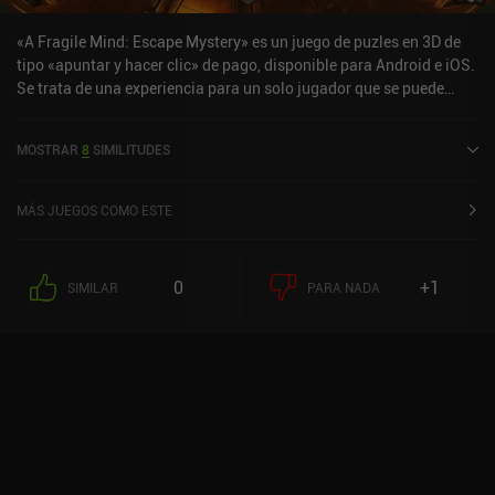
«A Fragile Mind: Escape Mystery» es un juego de puzles en 3D de
tipo «apuntar y hacer clic» de pago, disponible para Android e iOS.
Se trata de una experiencia para un solo jugador que se puede
disfrutar sin conexión en modo horizontal. Ha recibido una
valoración de un usuario de la comunidad de MiniReview. «A
MOSTRAR
8
SIMILITUDES
Fragile Mind: Escape Mystery» se lanzó en mayo de 2024 y tiene
actualmente una valoración de 4,9 sobre 5,0 en Google Play y de
4,8 sobre 5,0 en la App Store de iOS.
MÁS JUEGOS COMO ESTE
0
+1
SIMILAR
PARA NADA