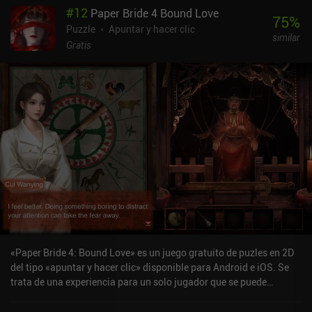
#
12
Paper Bride 4 Bound Love
se ve empañado por una espesa maleza que bloquea nuestro
75
%
camino y amenaza con engullir todo el mundo. Nos deshacemos
Puzzle
Apuntar y hacer clic
similar
de ella del mismo modo que de otros obstáculos, pero la amenaza
Gratis
siempre permanece. Además, nuestro compañero acaba
sacrificándose heroicamente, dejándonos solos con el resto de los
problemas. Al principio, la historia parecía incomprensible, sin
ninguna explicación de lo que realmente ocurre. Lo único que
sabía era que debía intentar desesperadamente limpiar nuestra
sagrada patria de la maleza parasitaria. Pero en cuanto me di
cuenta de por qué el juego se llama Loop, me di cuenta de la
brillantez de la historia. En general, ha sido una experiencia
agradable con un final inesperado pero lógico. Loop es un juego
premium de 0,99 $ sin anuncios ni iAP. Aunque se hace aburrido si
se juega continuamente, la agradable estética de Loop y su
relajante jugabilidad lo hacen ideal para sesiones de juego cortas
y relajantes.
«Paper Bride 4: Bound Love» es un juego gratuito de puzles en 2D
del tipo «apuntar y hacer clic» disponible para Android e iOS. Se
trata de una experiencia para un solo jugador que se puede
disfrutar sin conexión en modo vertical. «Paper Bride 4 Bound
Love» se lanzó en mayo de 2023 y cuenta actualmente con una