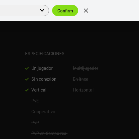
Confirm
Acceder
ES
ESPECIFICACIONES
Un jugador
Multijugador
Sin conexión
En línea
Vertical
Horizontal
PvE
Cooperativo
PvP
PvP en tiempo real