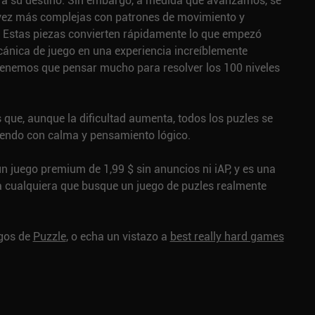
ue a su destino. Sin embargo, a medida que avanzamos, se
vez más complejas con patrones de movimiento y
. Estas piezas convierten rápidamente lo que empezó
nica de juego en una experiencia increíblemente
 tenemos que pensar mucho para resolver los 100 niveles
 que, aunque la dificultad aumenta, todos los puzles se
iendo con calma y pensamiento lógico.
n juego premium de 1,99 $ sin anuncios ni iAP, y es una
a cualquiera que busque un juego de puzles realmente
egos de
Puzzle
, o echa un vistazo a
best really hard games