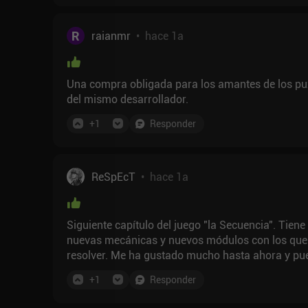
R
raianmr
•
hace 1a
Una compra obligada para los amantes de los puz
del mismo desarrollador.
+
1
Responder
ReSpEcT
•
hace 1a
Siguiente capítulo del juego "la Secuencia". Tien
nuevas mecánicas y nuevos módulos con los que 
resolver. Me ha gustado mucho hasta ahora y pu
los rompecabezas de codificación tanto como yo.
+
1
Responder