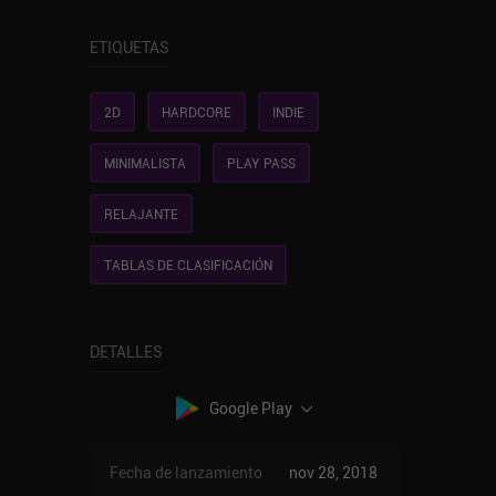
ETIQUETAS
2D
HARDCORE
INDIE
MINIMALISTA
PLAY PASS
RELAJANTE
TABLAS DE CLASIFICACIÓN
DETALLES
Google Play
Fecha de lanzamiento
nov 28, 2018