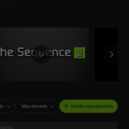
do
Más relevante
Escribir una valoración
suarios