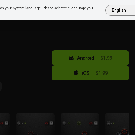
tch your system language. Please select the language you
English
MÁS
PRÓXIMOS
SIMILARES
COLECCIONES
TOP
Android
—
$1.99
iOS
—
$1.99