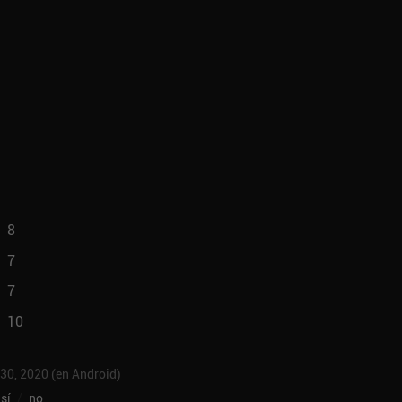
8
7
7
10
 30, 2020 (en Android)
sí
/
no