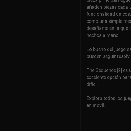
pieza principal lleg
añaden piezas cada 
funcionalidad únicos
como una simple mecá
desafiante en la que
hechos a mano.
Lo bueno del juego es
pueden seguir resolv
The Sequence [2] es u
excelente opción par
difícil.
Explora todos los ju
en móvil.