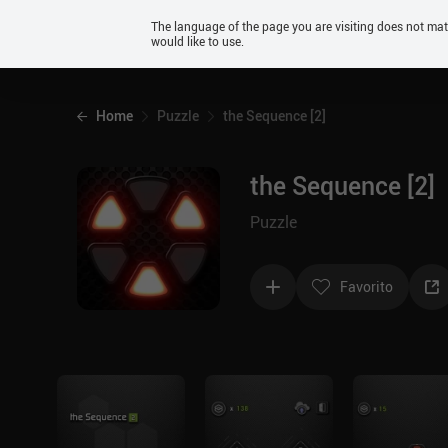
Android
The language of the page you are visiting does not ma
would like to use.
iOS
Home
Puzzle
the Sequence [2]
the Sequence [2]
Puzzle
Favorito