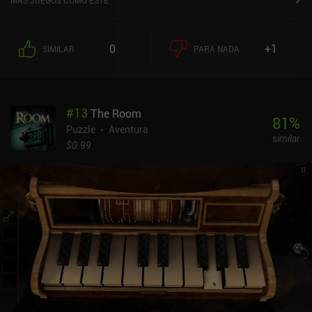
MÁS JUEGOS COMO ESTE
que explica lo básico y da la bienvenida a los nuevos jugadores,
pero la mayoría de los aspectos resultarán familiares de inmediato
a los que hayan jugado al primer juego. Por ejemplo, seguimos
0
+1
SIMILAR
PARA NADA
teniendo un ocular que nos permite ver marcas y manipular
dispositivos invisibles a simple vista, y los misteriosos mensajes
dejados por alguien conocido por las iniciales "AS" siguen
revelando poco a poco la trama. Aunque los entornos son más
#
13
The Room
variados, los puzles siguen estando bellamente representados y
81
%
son muy intrincados. Los controles también son excelentes, lo que
Puzzle
Aventura
similar
hace que la interacción con los distintos interruptores y botones
$0.99
sea fluida y satisfactoria. Tanto si simplemente deslizamos un
perno como si guiamos una canica por un complejo laberinto, los
controles son fáciles de usar y todo resulta intuitivo. Como
advertencia, hay más elementos de terror que en su predecesor,
pero The Room 2 no es exactamente terrorífico: las imágenes
relacionadas con el terror están ahí simplemente para intensificar
la espeluznante atmósfera. The Room 2 es un juego premium de
1,99 $ sin anuncios ni IAP. Hay un sistema de pistas gratuito por si
nos atascamos, pero casi todos los puzles se pueden resolver con
un poco de pensamiento lógico, lo que hace que el juego sea lo
suficientemente difícil como para ser satisfactorio pero lo