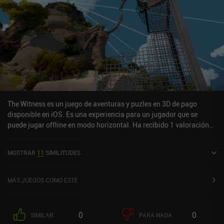
The Witness es un juego de aventuras y puzles en 3D de pago
disponible en iOS. Es una experiencia para un jugador que se
puede jugar offline en modo horizontal. Ha recibido 1 valoración
de usuario de la comunidad MiniReview. The Witness se lanzó en
septiembre de 2017 y tiene una valoración actual de 4 sobre 5,0 en
MOSTRAR
11
SIMILITUDES
iOS App Store.
MÁS JUEGOS COMO ESTE
0
0
SIMILAR
PARA NADA