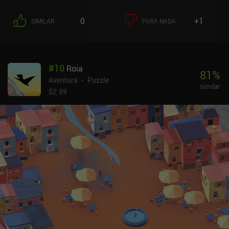
encarnamos a uno de estos pacientes, al que se le encarga realizar
una serie de pruebas que nos obligan a pulsar botones, abrir
0
+1
SIMILAR
PARA NADA
puertas y alcanzar lugares altos y aparentemente inaccesibles.
Podemos coger objetos y girarlos en nuestras manos antes de
volver a colocarlos. Pero curiosamente, si colocamos un objeto
más cerca de donde lo cogimos, se hace más grande, y viceversa.
#
10
Roia
La mayoría de los puzles iniciales giran en torno al uso de este
81
%
aspecto para simplemente subir más alto, pero las cosas se ponen
Aventura
Puzzle
similar
mucho más interesantes más adelante en el juego. La historia
$2.99
también crea cierta intriga, ya que pronto descubrimos que
nuestra sesión de terapia salió terriblemente mal y nos impidió
despertar. El juego es una pasada en PC. La versión para móviles,
sin embargo, adolece de un par de problemas importantes que
hacen que la experiencia sea mucho menos agradable. En
concreto, el juego se retrasa, tiene fallos, consume muchos
recursos y requiere que estemos conectados cuando lo iniciamos.
Además, los controles táctiles son incómodos y no es compatible
con mandos. A pesar de estos inconvenientes, he disfrutado
jugando a Superliminal en el móvil. Así que si te gustan las
aventuras inusuales en primera persona y tienes un dispositivo
potente, puede que tú también lo disfrutes. Probar Superliminal es