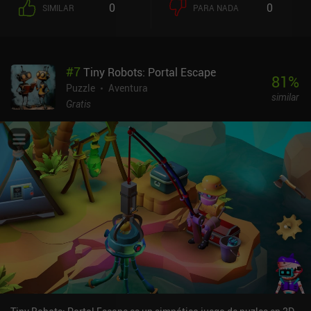
0
0
SIMILAR
PARA NADA
un nuevo y peculiar dispositivo: un artilugio para viajar en el
tiempo que nos permite trasladarnos al pasado para obtener
información útil o realizar diversas alteraciones en el entorno que
luego se manifiestan en el presente. Otro buen añadido es un
#
7
Tiny Robots: Portal Escape
cuaderno en el que nuestro protagonista anota meticulosamente
81
%
sus reflexiones y observaciones. No sólo ayuda a resolver los
Puzzle
Aventura
similar
puzles, sino que también profundiza nuestra inmersión en el
Gratis
magnífico mundo renacentista del juego. Si te gustó el juego
anterior, sin duda disfrutarás también de este, porque ofrece el
mismo tipo de experiencia, pero más grande y mejor. Esta vez,
incluso con diálogos actuados por voz. La Casa de Da Vinci 2 es
un juego premium sin anuncios ni iAPs que cuesta 5,99 $ en
Android y 4,99 $ en iOS. También hay una versión Lite para
probarlo antes de comprarlo. La única pega es que el juego
termina abruptamente en un cliffhanger, dejando su intrigante
historia sin resolver. Sin embargo, este lamentable percance se
arregla magistralmente en el tercer juego.