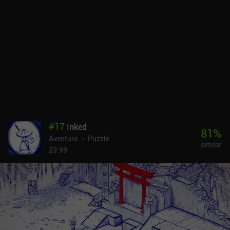
que activa algún mecanismo complejo. Por desgracia, el juego no
está perfectamente optimizado, lo que provoca retrasos y
congelaciones ocasionales.Donut County es un juego premium de
5,99 $, un precio probablemente demasiado alto teniendo en
cuenta su corta duración y la falta de rejugabilidad una vez
terminada la historia principal. Aun así, su estética visual y su
relajante jugabilidad pueden resultar atractivas para quienes
busquen una experiencia única e interesante, pero no demasiado
desafiante.
#
17
Inked
81
%
Aventura
Puzzle
similar
$3.99