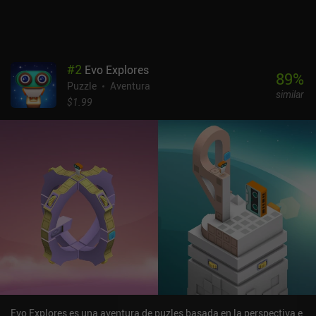
anuncios ni iAP adicionales. A pesar de ser un juego con muchos
recursos y cero rejugabilidad (a menos que quieras encontrar
todas las fotos ocultas), es una de esas experiencias únicas que
todo aficionado a los puzles debería probar.
#
2
Evo Explores
89
%
Puzzle
Aventura
similar
$1.99
Evo Explores es una aventura de puzles basada en la perspectiva e