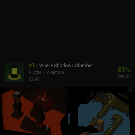
visibles a simple vista, e incluso ver a través de objetos y
superficies para manipular objetos en lo que parece ser una
dimensión diferente. Como esta función no se usa en exceso,
conserva su novedad durante todo el juego y añade un extra a la
resolución de puzles.Aunque todo el juego está rodeado de
misterio, de vez en cuando descubrimos enigmáticas notas
dejadas por alguien conocido como "AS" que insinúan una trama
en segundo plano. Combinado con la música, evoca una
atmósfera intensa sin distraer la atención de la jugabilidad.The
Room pone el listón muy alto en este género y, posiblemente, en los
#
14
Where Shadows Slumber
juegos para móviles en general. Y como juego premium de 0,99 $,
81
%
Puzzle
Aventura
ofrece una experiencia completamente inmersiva sin anuncios ni
similar
IAP.
$2.99