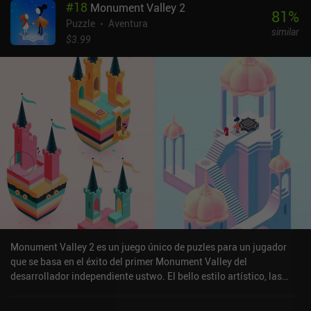
#
18
Monument Valley 2
otro mundo. Aunque los puzles no son difíciles, arrastrar objetos
81
%
por el espacio tridimensional es un reto debido a los controles
Puzzle
Aventura
similar
toscos y al hecho de que los objetos se ajustan a una cuadrícula.
$3.99
Para los completistas, también hay objetos ocultos repartidos por
el terreno, que recogemos para desbloquear galerías de arte.Inked
es un juego premium de 3,99 $ sin anuncios ni iAP. A pesar de su
brevedad, ofrece una gran experiencia de resolución de puzles a
los aficionados a los juegos de apuntar y hacer clic de alta calidad
para móviles.
Monument Valley 2 es un juego único de puzles para un jugador
que se basa en el éxito del primer Monument Valley del
desarrollador independiente ustwo. El bello estilo artístico, las
ilusiones ópticas y el diseño de niveles basado en monumentos
resultarán familiares a quienes hayan jugado al primer título. La