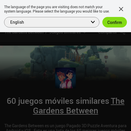
The language of the page you are visiting does not match your
system language. Please select the language you would like to use.
English
Confirm
The Gardens Between
Juegos similares
Compartir
60 juegos móviles similares
The
Gardens Between
The Gardens Between es un juego Pagado 3D Puzzle Aventura para
Android y iOS. ¡Esta es una lista de los 60 mejores juegos móviles