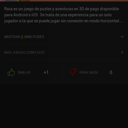
gratis, después de lo cual un único iAP de 7,99 $ desbloquea el
resto del juego.
Roia es un juego de puzles y aventuras en 3D de pago disponible
para Android e iOS. Se trata de una experiencia para un solo
jugador a la que se puede jugar sin conexión en modo horizontal.
Roia salió a la venta en julio de 2024 y cuenta actualmente con
una valoración de 4 sobre 5,0 en Google Play y de 3,5 sobre 5,0 en
MOSTRAR
9
SIMILITUDES
la App Store de iOS.
MÁS JUEGOS COMO ESTE
+1
0
SIMILAR
PARA NADA