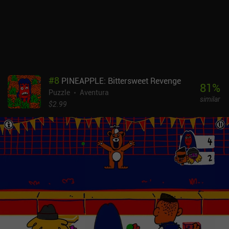
personalizar nuestro robot para que tenga el aspecto que más nos
guste. Incluso hay un desafío adicional que requiere que
realicemos acciones específicas mientras jugamos como ciertos
personajes. La principal pega es que la jugabilidad es algo
repetitiva y no supone ningún reto. Tiny Robots: Portal Escape se
monetiza mostrando anuncios y vendiendo energía y fichas
arcade. Los anuncios se pueden quitar por 6,99 $, pero es el "pase
#
8
PINEAPPLE: Bittersweet Revenge
VIP premium" el que ofrece la experiencia más agradable y sin
81
%
Puzzle
Aventura
interrupciones, aunque a 16,99 $ no parece una buena oferta. En
similar
general, me han gustado el estilo visual y el diseño de niveles del
$2.99
juego, que han mejorado notablemente desde la primera entrega.
Sin embargo, una vez terminada la historia, había pocos
incentivos para seguir jugando.