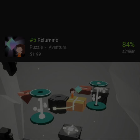
juego premium que cuesta 4,99 $ en Android y 3,99 $ en iOS. No
tiene anuncios ni iAPs. Es uno de esos juegos que demuestran las
verdaderas capacidades de los juegos para móviles, y es una
recomendación fácil para cualquiera que busque un juego de
puzles de calidad.
#
5
Relumine
84
%
Puzzle
Aventura
similar
$1.99