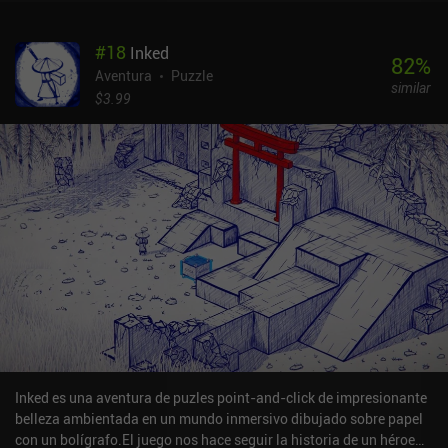
físicamente de forma correcta. Esto resulta especialmente
relevante en los niveles en los que los ligeros puzles basados en la
#
18
Inked
física requieren que destruyamos pequeñas estructuras de soporte
82
%
para derribar objetos más grandes, derrotar batallas contra jefes
Aventura
Puzzle
similar
cronometradas o asegurarnos de que un objeto cae en un punto
$3.99
que activa algún mecanismo complejo. Por desgracia, el juego no
está perfectamente optimizado, lo que provoca retrasos y
congelaciones ocasionales.Donut County es un juego premium de
5,99 $, un precio probablemente demasiado alto teniendo en
cuenta su corta duración y la falta de rejugabilidad una vez
terminada la historia principal. Aun así, su estética visual y su
relajante jugabilidad pueden resultar atractivas para quienes
busquen una experiencia única e interesante, pero no demasiado
desafiante.
Inked es una aventura de puzles point-and-click de impresionante
belleza ambientada en un mundo inmersivo dibujado sobre papel
con un bolígrafo.El juego nos hace seguir la historia de un héroe