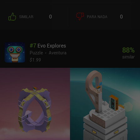
habitaciones adyacentes si hay un pasadizo o una escalera que no
esté obstruida por una pared o una puerta cerrada, y nuestro
0
0
SIMILAR
PARA NADA
objetivo no es sólo llegar a la salida, sino también ordenar las
habitaciones correctamente. Si lo conseguimos en un número
determinado de movimientos, recibiremos bonificaciones extra.A
medida que avanzamos en el juego, vamos desvelando pequeños
#
7
Evo Explores
fragmentos de la historia, desbloqueamos nuevos trajes para los
88
%
personajes y conocemos nuevas mecánicas de juego, como
Puzzle
Aventura
similar
portales de dos direcciones, conmutadores de habitaciones,
$1.99
barricadas temporales que se destruyen con explosivos e incluso
enemigos que nos obligan a reiniciar el nivel si no tenemos
cuidado. Los puzles se vuelven más desafiantes pero siguen
siendo manejables, lo que demuestra un diseño de niveles
perfectamente equilibrado. Los amantes de la resolución de puzles
especialmente competentes pueden continuar sumergiéndose en
los paquetes de niveles extra y los desafíos diarios para poner a
prueba su ingenio.SALAS: La Mansión del Juguetero es un juego
premium de 4,99 $, con una versión gratuita con publicidad
también disponible en Android. En ambas versiones, la
monetización adicional viene en forma de paquetes de niveles,
pistas y skins opcionales comprados a través de iAPs. Aunque