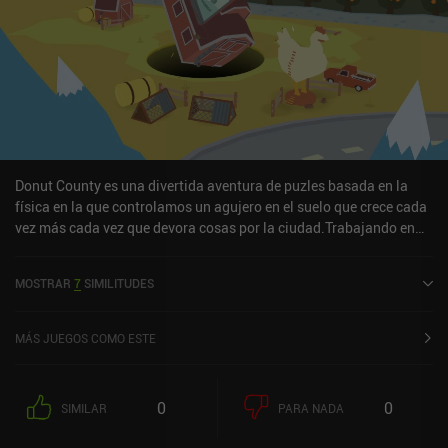
Donut County es una divertida aventura de puzles basada en la
física en la que controlamos un agujero en el suelo que crece cada
vez más cada vez que devora cosas por la ciudad.Trabajando en
una empresa de venta de donuts, enviamos este agujero -en lugar
de donuts- a nuestros clientes, lo que arruina completamente sus
MOSTRAR
7
SIMILITUDES
casas. Al empezar con un agujero diminuto, sólo podemos
consumir objetos pequeños, pero a medida que crecemos,
empezamos a devorar objetos mucho más grandes, como
MÁS JUEGOS COMO ESTE
animales, muebles e incluso casas enteras. Aunque suene ridículo,
en realidad hay una historia detrás de todas estas demoliciones, y
ver cómo se desarrolla es a veces mucho más divertido que la
0
0
SIMILAR
PARA NADA
propia jugabilidad.Todas las localizaciones están renderizadas
con un bonito estilo low-poly, con cada objeto simulado