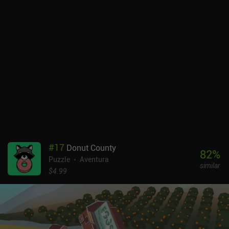
significativo, por lo que son adecuados para un juego casual
relajado. Sin embargo, el personaje se mueve un poco demasiado
lento para mi gusto y las secuencias cronometradas pueden
frustrar a algunos jugadores, aunque no hasta el punto de
estropear la experiencia de juego.Starman se vende por 4,49 $ en
Android y 3,99 $ en iOS, sin anuncios ni iAP. No es el mejor
representante del género, pero demuestra una buena calidad de
producción y sin duda atraerá a los fans de las aventuras de
puzles.
#
17
Donut County
82
%
Puzzle
Aventura
similar
$4.99