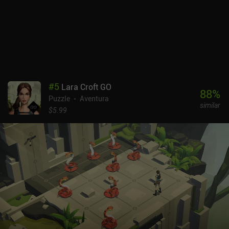
divertidos por sí mismos. El estilo artístico es genial, pero es esta
interacción entre el arte y la jugabilidad única lo que hace que
Moncage sea uno de los juegos de puzles más pulidos para
móvil.Moncage es un juego premium de 4,99 $ que no tiene
anuncios ni iAP adicionales. A pesar de ser un juego con muchos
recursos y cero rejugabilidad (a menos que quieras encontrar
todas las fotos ocultas), es una de esas experiencias únicas que
todo aficionado a los puzles debería probar.
#
5
Lara Croft GO
88
%
Puzzle
Aventura
similar
$5.99