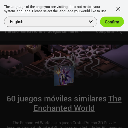
The language of the page you are visiting does not match your
system language. Please select the language you would like to use.
English
Confirm
The Enchanted World
Juegos similares
Compartir
60 juegos móviles similares
The
Enchanted World
The Enchanted World es un juego Gratis Prueba 3D Puzzle
Aventura para Android y iOS. ¡Esta es una lista de los 60 mejores