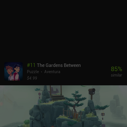
también crea cierta intriga, ya que pronto descubrimos que
nuestra sesión de terapia salió terriblemente mal y nos impidió
despertar. El juego es una pasada en PC. La versión para móviles,
sin embargo, adolece de un par de problemas importantes que
hacen que la experiencia sea mucho menos agradable. En
concreto, el juego se retrasa, tiene fallos, consume muchos
recursos y requiere que estemos conectados cuando lo iniciamos.
Además, los controles táctiles son incómodos y no es compatible
con mandos. A pesar de estos inconvenientes, he disfrutado
jugando a Superliminal en el móvil. Así que si te gustan las
aventuras inusuales en primera persona y tienes un dispositivo
#
11
The Gardens Between
potente, puede que tú también lo disfrutes. Probar Superliminal es
85
%
Puzzle
Aventura
gratis, después de lo cual un único iAP de 7,99 $ desbloquea el
similar
resto del juego.
$4.99