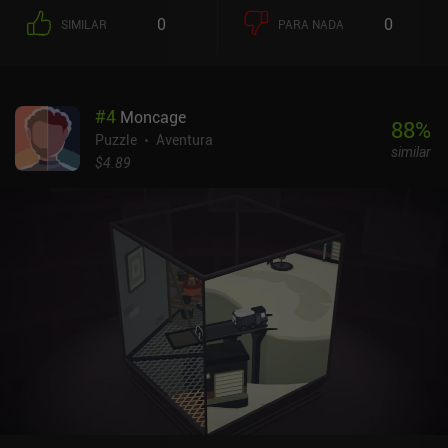
los escenarios, tocamos objetos interactivos y recogemos objetos
0
0
SIMILAR
PARA NADA
útiles que luego hay que aplicar en los lugares adecuados.
Algunos lugares pueden ser difíciles de recorrer y ciertas tareas
parecen un poco ilógicas, pero por suerte, hay un minucioso
sistema de pistas que nos ayuda a salir incluso de las situaciones
#
4
Moncage
más desesperadas.Sin embargo, lo que realmente demuestra la
88
%
calidad del juego son sus habitaciones atmosféricas y muy
Puzzle
Aventura
similar
detalladas, los espeluznantes sonidos ambientales, el constante
$4.89
aumento del suspense y la intrigante historia que nos empuja poco
a poco hacia un final bastante inesperado. Y los jugadores atentos
que se molesten en recoger datos opcionales serán
recompensados con una comprensión mucho más completa de la
historia.Remember: Room Escape es un juego premium que cuesta
3,99 dólares en Android y 2,99 dólares en iOS. También forma
parte de Google Play Pass, y existe una versión "Lite"
independiente tanto en Android como en iOS, aunque está llena de
anuncios que arruinan por completo la inmersión. Recomiendo
encarecidamente comprar la versión premium para disfrutar de
este gran juego de aventuras.