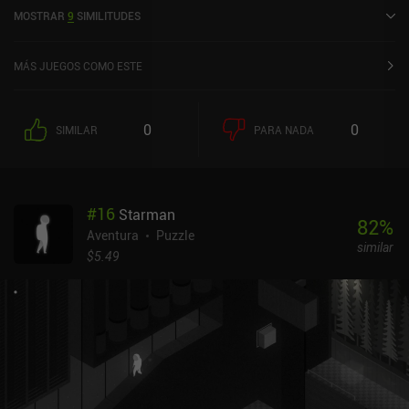
Time - Relaxing Puzzle se lanzó en marzo de 2021 y tiene una
MOSTRAR
9
SIMILITUDES
valoración actual de 4,3 sobre 5,0 en Google Play y de 4,8 sobre 5,0
en la App Store de iOS.
MÁS JUEGOS COMO ESTE
0
0
SIMILAR
PARA NADA
#
16
Starman
82
%
Aventura
Puzzle
similar
$5.49