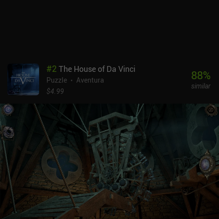
sorprendentemente bien una vez que te haces con ellos. De hecho,
el lag ocasional es lo único que puede estropear el disfrute del
juego.Relumine es un juego premium de 1,99 $ sin anuncios ni iAP.
A pesar de ser bastante corto, proporciona una gran experiencia de
resolución de puzles para los aficionados al género.
#
2
The House of Da Vinci
88
%
Puzzle
Aventura
similar
$4.99