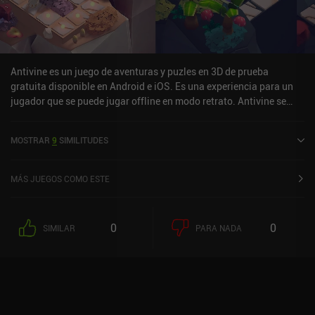
premium sin anuncios ni iAPs que cuesta 1,99 $ en Android y 0,99
$ en iOS. Demuestra una gran calidad de producción para un juego
indie, y es una recomendación fácil para cualquier aficionado a los
juegos de puzles en 3D bien hechos.
Antivine es un juego de aventuras y puzles en 3D de prueba
gratuita disponible en Android e iOS. Es una experiencia para un
jugador que se puede jugar offline en modo retrato. Antivine se
lanzó en mayo de 2023 y tiene una valoración actual de 3,5 sobre
5,0 en Google Play y de 5 sobre 5,0 en la App Store de iOS.
MOSTRAR
9
SIMILITUDES
MÁS JUEGOS COMO ESTE
0
0
SIMILAR
PARA NADA