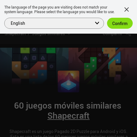
The language of the page you are visiting does not match your
system language. Please select the language you would like to use.
English
Confirm
Shapecraft
Juegos similares
Compartir
60 juegos móviles similares
Shapecraft
Shapecraft es un juego Pagado 2D Puzzle para Android y iOS.
¡Esta es una lista de los 60 mejores juegos móviles similares a