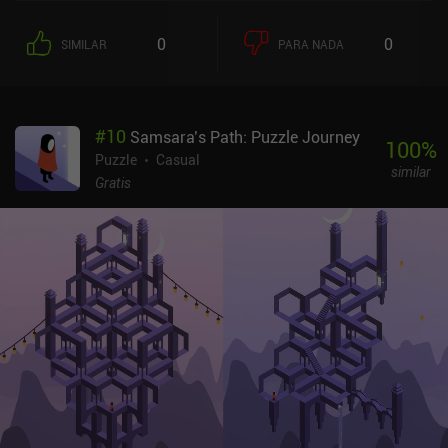
0
0
SIMILAR
PARA NADA
#
10
Samsara’s Path: Puzzle Journey
100
%
Puzzle
Casual
similar
Gratis