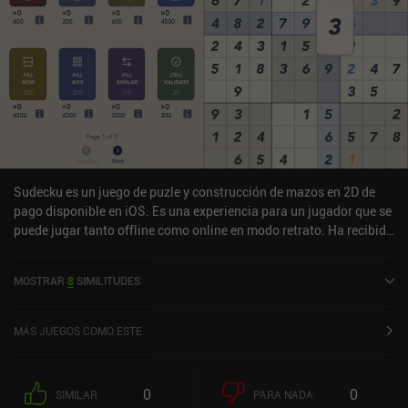
interpretarla correctamente. Podemos cometer un error y reiniciar
el nivel tantas veces como queramos, por lo que la jugabilidad es
bastante casual. Partner In Crime es un juego de pago con una
demo limitada para probar antes de comprarlo. Si te gustan los
rompecabezas no estresantes que te hacen sentir inteligente sin
demasiado esfuerzo, definitivamente echa un vistazo a este juego.
Sudecku es un juego de puzle y construcción de mazos en 2D de
pago disponible en iOS. Es una experiencia para un jugador que se
puede jugar tanto offline como online en modo retrato. Ha recibido
1 valoración de usuario de la comunidad MiniReview. Sudecku se
lanzó en agosto de 2025.
MOSTRAR
8
SIMILITUDES
MÁS JUEGOS COMO ESTE
0
0
SIMILAR
PARA NADA