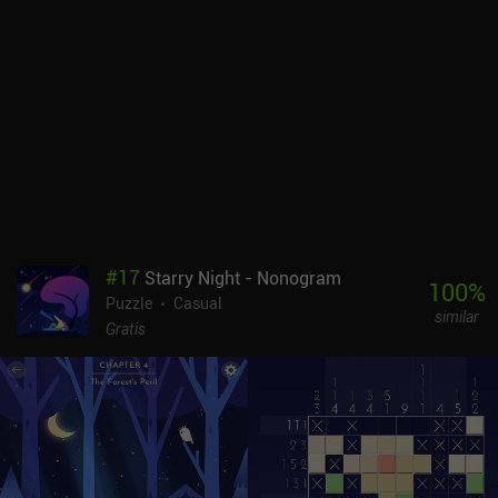
travieso que aparece de vez en cuando para interactuar
humorísticamente con las cosas que intentamos arreglar o
limpiar. Sólo estamos nosotros, el agradable estilo artístico y la
suave música. El juego se lanzó originalmente en 2022 para
consolas y PC, y esta adaptación para móviles hace un buen
trabajo a la hora de trasladar los controles a la pantalla táctil. El
único inconveniente es que mover algunos de los objetos más
pequeños puede ser un poco complicado. A Little to the Left se
puede probar gratis, con nueve niveles y tres puzles diarios "Tidy"
disponibles, tras lo cual un único iAP de 9,99 $ desbloquea el juego
completo de más de 100 niveles estándar, puzles diarios ilimitados
y desafíos estacionales. Muchos niveles incluso tienen múltiples
#
17
Starry Night - Nonogram
soluciones, lo que ayuda a aumentar la rejugabilidad. La variedad
100
%
Puzzle
Casual
y la creatividad de este encantador juego hacen que merezca la
similar
pena probarlo para los amantes de los rompecabezas relajantes.
Gratis