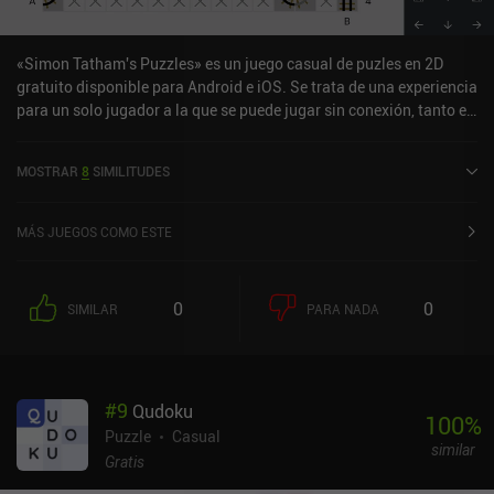
«Simon Tatham's Puzzles» es un juego casual de puzles en 2D
gratuito disponible para Android e iOS. Se trata de una experiencia
para un solo jugador a la que se puede jugar sin conexión, tanto en
modo vertical como horizontal. Ha recibido 7 valoraciones de los
usuarios de la comunidad MiniReview y cuenta actualmente con
MOSTRAR
8
SIMILITUDES
una puntuación de 4,9 sobre 5,0 en Google Play y de 4,8 sobre 5,0
en la App Store de iOS.
MÁS JUEGOS COMO ESTE
0
0
SIMILAR
PARA NADA
#
9
Qudoku
100
%
Puzzle
Casual
similar
Gratis