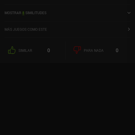
enero de 2026 y cuenta actualmente con una valoración de 4,5
sobre 5,0 en la App Store de iOS.
MOSTRAR
8
SIMILITUDES
MÁS JUEGOS COMO ESTE
0
0
SIMILAR
PARA NADA