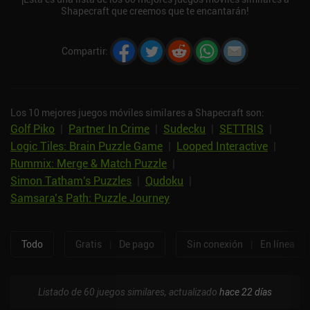
Shapecraft que creemos que te encantarán!
Compartir
:
Los 10 mejores juegos móviles similares a Shapecraft son:
Golf Piko
|
Partner In Crime
|
Sudecku
|
SETTRIS
|
Logic Tiles: Brain Puzzle Game
|
Looped Interactive
|
Rummix: Merge & Match Puzzle
|
Simon Tatham's Puzzles
|
Qudoku
|
Samsara’s Path: Puzzle Journey
Todo
Gratis
|
De pago
Sin conexión
|
En línea
Listado de 60 juegos similares, actualizado
hace 22 días