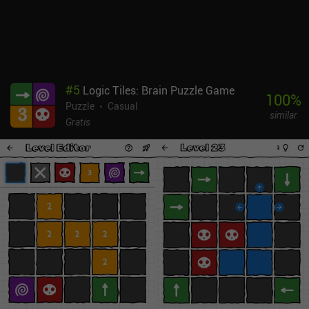
#
5
Logic Tiles: Brain Puzzle Game
100
%
Puzzle
Casual
similar
Gratis