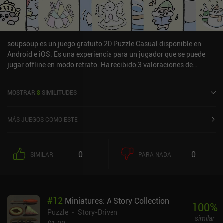
soupsoup es un juego gratuito 2D Puzzle Casual disponible en
Android e iOS. Es una experiencia para un jugador que se puede
jugar offline en modo retrato. Ha recibido 3 valoraciones de
usuarios de la comunidad MiniReview. soupsoup se lanzó en
diciembre de 2022 y tiene una valoración actual de 4,7 sobre 5,0 en
MOSTRAR
8
SIMILITUDES
Google Play y de 4,6 sobre 5,0 en la App Store de iOS.
MÁS JUEGOS COMO ESTE
0
0
SIMILAR
PARA NADA
#
12
Miniatures: A Story Collection
100
%
Puzzle
Story-Driven
similar