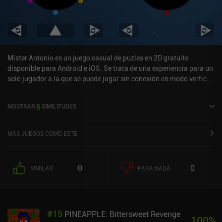
Mister Antonio es un juego casual de puzles en 2D gratuito
disponible para Android e iOS. Se trata de una experiencia para un
solo jugador a la que se puede jugar sin conexión en modo vertical.
Ha recibido 3 valoraciones de los usuarios de la comunidad
MiniReview. Mister Antonio se lanzó en noviembre de 2024 y tiene
MOSTRAR
8
SIMILITUDES
actualmente una puntuación de 4,9 sobre 5,0 en Google Play y de
4,8 sobre 5,0 en la App Store de iOS.
MÁS JUEGOS COMO ESTE
0
0
SIMILAR
PARA NADA
#
15
PINEAPPLE: Bittersweet Revenge
100
%