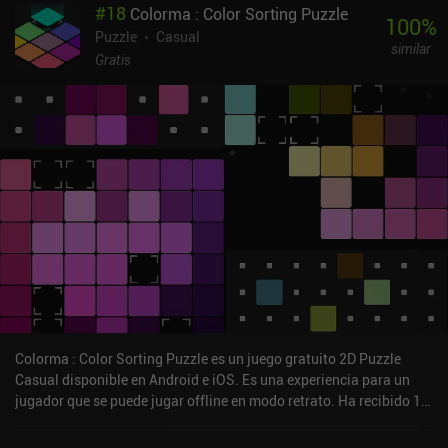
#
18
Colorma : Color Sorting Puzzle
100
%
Puzzle
Casual
similar
Gratis
Colorma : Color Sorting Puzzle es un juego gratuito 2D Puzzle
Casual disponible en Android e iOS. Es una experiencia para un
jugador que se puede jugar offline en modo retrato. Ha recibido 1
valoración de usuario de la comunidad MiniReview. Colorma :
Color Sorting Puzzle se lanzó en agosto de 2024 y tiene una