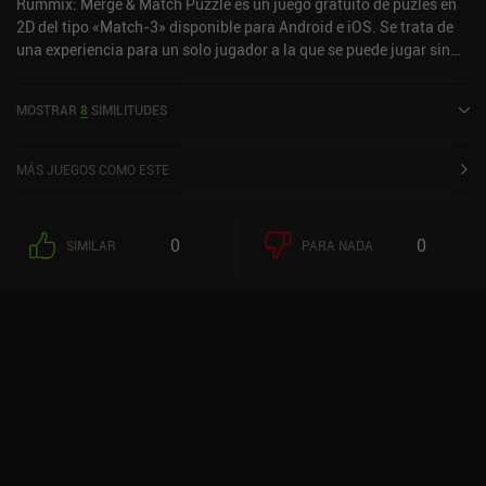
Rummix: Merge & Match Puzzle es un juego gratuito de puzles en
2D del tipo «Match-3» disponible para Android e iOS. Se trata de
una experiencia para un solo jugador a la que se puede jugar sin
conexión en modo vertical. Ha recibido una valoración de un
usuario de la comunidad de MiniReview. Rummix: Merge & Match
MOSTRAR
8
SIMILITUDES
Puzzle se lanzó en marzo de 2025 y tiene actualmente una
valoración de 4,2 sobre 5,0 en Google Play y de 4,6 sobre 5,0 en la
App Store de iOS.
MÁS JUEGOS COMO ESTE
0
0
SIMILAR
PARA NADA