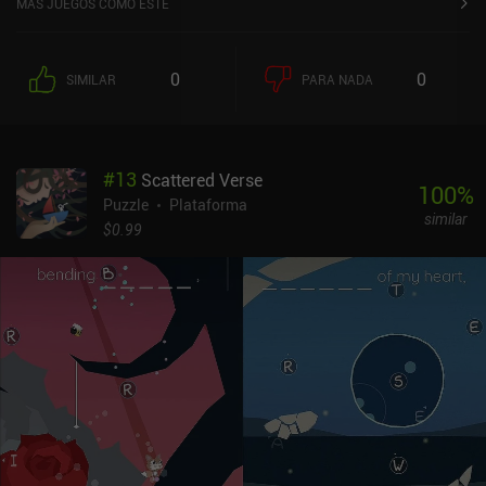
MÁS JUEGOS COMO ESTE
0
0
SIMILAR
PARA NADA
#
13
Scattered Verse
100
%
Puzzle
Plataforma
similar
$0.99