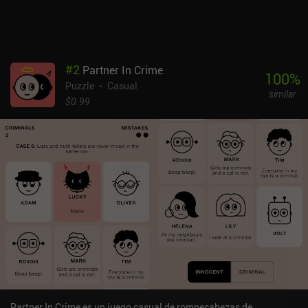
#
2
Partner In Crime
100
%
Puzzle
Casual
similar
$0.99
Partner In Crime es un juego casual de rompecabezas de