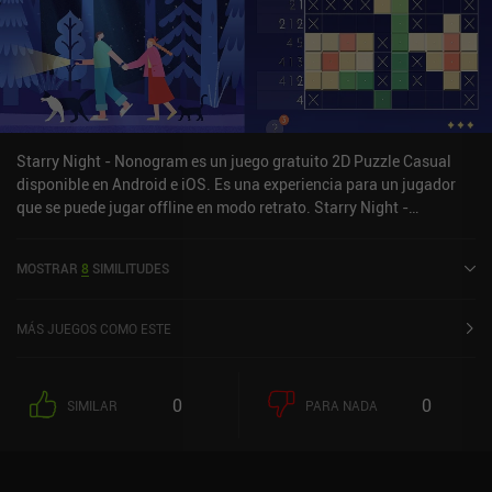
Starry Night - Nonogram es un juego gratuito 2D Puzzle Casual
disponible en Android e iOS. Es una experiencia para un jugador
que se puede jugar offline en modo retrato. Starry Night -
Nonogram se lanzó en septiembre de 2024 y tiene una valoración
actual de 4,4 sobre 5,0 en Google Play y de 3,8 sobre 5,0 en la App
MOSTRAR
8
SIMILITUDES
Store de iOS.
MÁS JUEGOS COMO ESTE
0
0
SIMILAR
PARA NADA