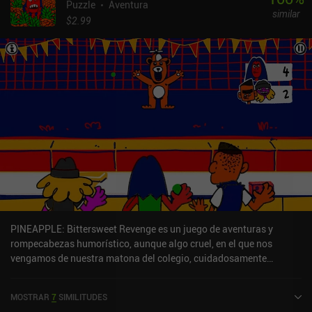
Puzzle
Aventura
similar
$2.99
PINEAPPLE: Bittersweet Revenge es un juego de aventuras y
rompecabezas humorístico, aunque algo cruel, en el que nos
vengamos de nuestra matona del colegio, cuidadosamente
planeada, llevándola poco a poco a la locura con nuestros
deliberados planes. Durante meses, nuestro protagonista ha
MOSTRAR
7
SIMILITUDES
sufrido el feroz abuso de una notoria matona escolar y sus