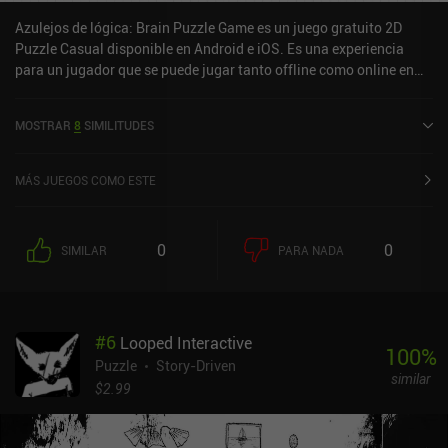
Azulejos de lógica: Brain Puzzle Game es un juego gratuito 2D
Puzzle Casual disponible en Android e iOS. Es una experiencia
para un jugador que se puede jugar tanto offline como online en
modo retrato. Ha recibido 1 valoración de usuario de la comunidad
MiniReview. Logic Tiles: Brain Puzzle Game se lanzó en junio de
MOSTRAR
8
SIMILITUDES
2025 y tiene una valoración actual de 5 sobre 5,0 en iOS App Store.
MÁS JUEGOS COMO ESTE
0
0
SIMILAR
PARA NADA
#
6
Looped Interactive
100
%
Puzzle
Story-Driven
similar
$2.99