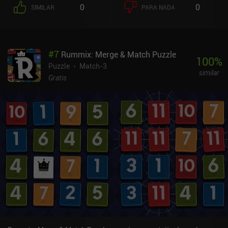
0
0
SIMILAR
PARA NADA
#
7
Rummix: Merge & Match Puzzle
100
%
Puzzle
Match-3
similar
Gratis