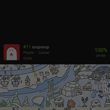
#
11
soupsoup
100
%
Puzzle
Casual
similar
Gratis