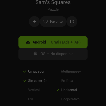
Sam's Squares
Puzzle
Favorito
Android
—
Gratis (Ads + iAP)
iOS
—
No disponible
Un jugador
Multijugador
Sin conexión
En línea
Vertical
Horizontal
PvE
Cooperativo