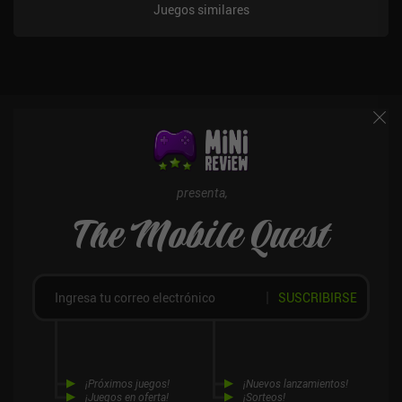
9,99 $ que elimina todos los anuncios y nos permite saltarnos los
Juegos similares
tiempos de espera para desbloquear nuevos minijuegos. Por
suerte, si puedes vivir con los anuncios, los iAP nunca son
necesarios, ya que todo el contenido está disponible en la versión
gratuita, lo que convierte a Fancade en una excelente opción para
los entusiastas de los puzles.
presenta,
The Mobile Quest
SUSCRIBIRSE
¡Próximos juegos!
¡Nuevos lanzamientos!
¡Juegos en oferta!
¡Sorteos!