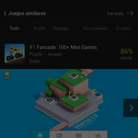
Juegos similares
Ver todo
Todo
Gratis
|
De pago
Sin conexión
|
En línea
#
1
Fancade: 100+ Mini Games
86
%
Puzzle
Arcade
similar
Gratis