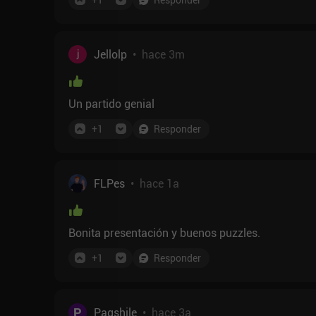
Jellolp
•
hace 3m
Un partido genial
+
1
Responder
FLPes
•
hace 1a
Bonita presentación y buenos puzzles.
+
1
Responder
P
Pagshile
•
hace 3a