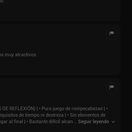
o.
s muy atractivos.
 REFLEXIÓN) | • Puro juego de rompecabezas | •
equisitos de tiempo ni destreza | • Sin elementos de
ar al final | • Bastante difícil alcanzar el 100 % | •
...
Seguir leyendo