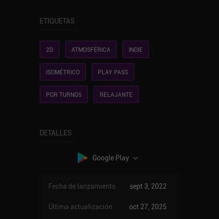
ETIQUETAS
2D
ATMOSFÉRICA
INDIE
ISOMÉTRICO
PLAY PASS
POR TURNOS
RELAJANTE
DETALLES
Google Play
Fecha de lanzamiento
sept 3, 2022
Última actualización
oct 27, 2025