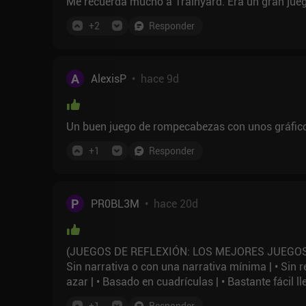
Me recuerda mucho a Trainyard. Era un gran jueg
+
2
Responder
A
AlexisP
•
hace 9d
Un buen juego de rompecabezas con unos gráfico
+
1
Responder
P
PR0BL3M
•
hace 20d
(JUEGOS DE REFLEXIÓN: LOS MEJORES JUEGOS DE
Sin narrativa o con una narrativa mínima | • Sin r
azar | • Basado en cuadrículas | • Bastante fácil lleg
Incluye pistas
+
1
Responder