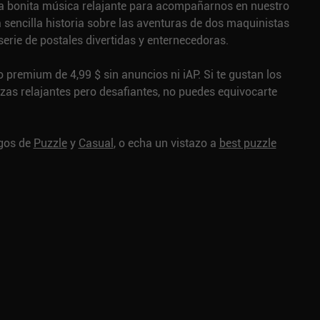
una bonita música relajante para acompañarnos en nuestro
a sencilla historia sobre las aventuras de dos maquinistas
serie de postales divertidas y enternecedoras.
 premium de 4,99 $ sin anuncios ni iAP. Si te gustan los
as relajantes pero desafiantes, no puedes equivocarte
egos de
Puzzle
y
Casual
, o echa un vistazo a
best puzzle