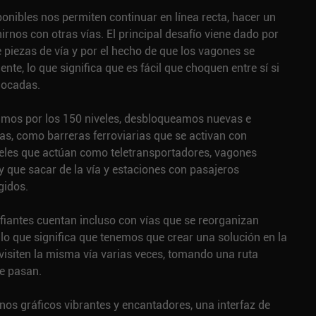
ponibles nos permiten continuar en línea recta, hacer un
nirnos con otras vías. El principal desafío viene dado por
 piezas de vía y por el hecho de que los vagones se
e, lo que significa que es fácil que choquen entre sí si
locadas.
mos por los 150 niveles, desbloqueamos nuevas e
as, como barreras ferroviarias que se activan con
eles que actúan como teletransportadores, vagones
 que sacar de la vía y estaciones con pasajeros
gidos.
fiantes cuentan incluso con vías que se reorganizan
lo que significa que tenemos que crear una solución en la
visiten la misma vía varias veces, tomando una ruta
ue pasan.
nos gráficos vibrantes y encantadores, una interfaz de