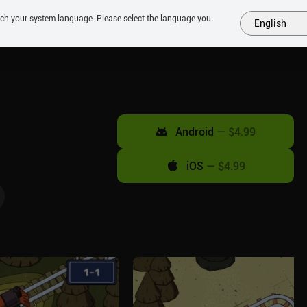
tch your system language. Please select the language you
English
MÁS
PRÓXIMOS
SIMILARES
COLECCIONES
TOP
Android
—
$4.99
iOS
—
$4.99