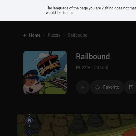
Android
The language of the page you are visiting does not ma
would like to use.
iOS
Home
Puzzle
Railbound
Railbound
Puzzle
Casual
Favorito