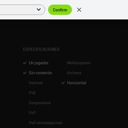
Confirm
Acceder
ES
ESPECIFICACIONES
Un jugador
Multijugador
Sin conexión
En línea
Vertical
Horizontal
PvE
Cooperativo
PvP
PvP en tiempo real