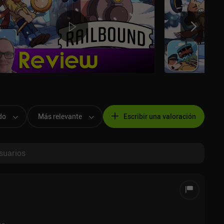
do
Más relevante
Escribir una valoración
suarios