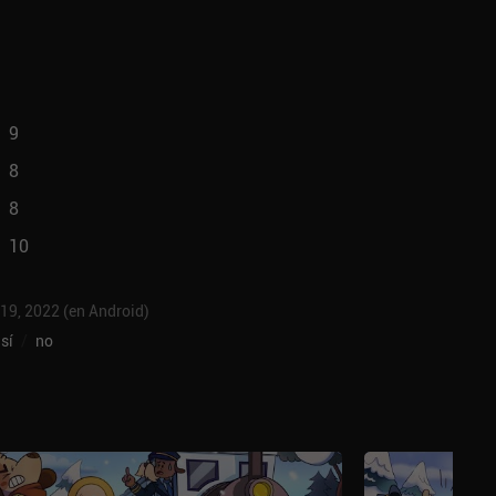
9
8
8
10
 19, 2022 (en Android)
sí
/
no